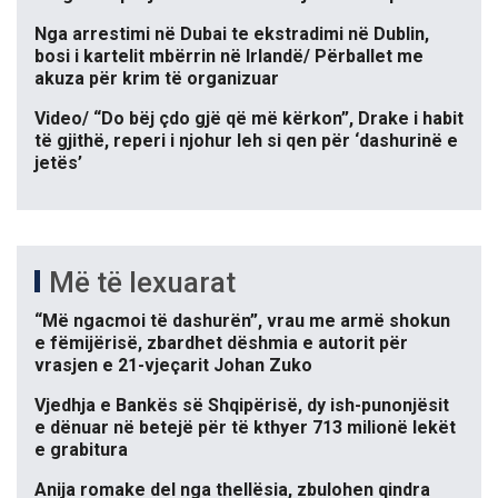
Nga arrestimi në Dubai te ekstradimi në Dublin,
bosi i kartelit mbërrin në Irlandë/ Përballet me
akuza për krim të organizuar
Video/ “Do bëj çdo gjë që më kërkon”, Drake i habit
të gjithë, reperi i njohur leh si qen për ‘dashurinë e
jetës’
Më të lexuarat
“Më ngacmoi të dashurën”, vrau me armë shokun
e fëmijërisë, zbardhet dëshmia e autorit për
vrasjen e 21-vjeçarit Johan Zuko
Vjedhja e Bankës së Shqipërisë, dy ish-punonjësit
e dënuar në betejë për të kthyer 713 milionë lekët
e grabitura
Anija romake del nga thellësia, zbulohen qindra