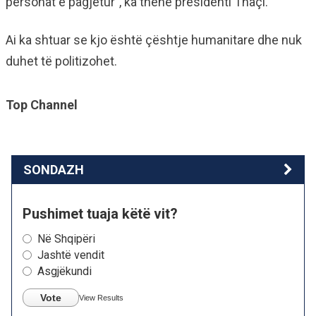
personat e pagjetur”, ka thënë presidenti Thaçi.
Ai ka shtuar se kjo është çështje humanitare dhe nuk
duhet të politizohet.
Top Channel
SONDAZH
Pushimet tuaja këtë vit?
Në Shqipëri
Jashtë vendit
Asgjëkundi
Vote
View Results