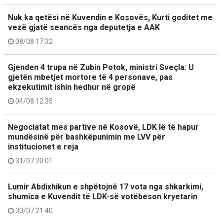
Nuk ka qetësi në Kuvendin e Kosovës, Kurti goditet me
vezë gjatë seancës nga deputetja e AAK
08/08 17:32
Gjenden 4 trupa në Zubin Potok, ministri Sveçla: U
gjetën mbetjet mortore të 4 personave, pas
ekzekutimit ishin hedhur në gropë
04/08 12:35
Negociatat mes partive në Kosovë, LDK lë të hapur
mundësinë për bashkëpunimin me LVV për
institucionet e reja
31/07 20:01
Lumir Abdixhikun e shpëtojnë 17 vota nga shkarkimi,
shumica e Kuvendit të LDK-së votëbeson kryetarin
30/07 21:40