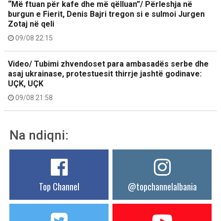
“Më ftuan për kafe dhe më qëlluan”/ Përleshja në
burgun e Fierit, Denis Bajri tregon si e sulmoi Jurgen
Zotaj në qeli
09/08 22:15
Video/ Tubimi zhvendoset para ambasadës serbe dhe
asaj ukrainase, protestuesit thirrje jashtë godinave:
UÇK, UÇK
09/08 21:58
Na ndiqni:
Top Channel
@topchannelalbania