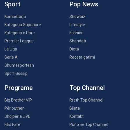
Sport
Pop News
Kombëtarja
Showbiz
Kategoria Superiore
Lifestyle
Kategoria e Parë
Fashion
Premier League
Shëndeti
La Liga
Dieta
Serie A
Receta gatimi
Shumësportësh
Sport Gossip
Programe
Top Channel
Big Brother VIP
Rreth Top Channel
Për’puthen
Bileta
Shqipëria LIVE
Kontakt
Fiks Fare
Puno në Top Channel