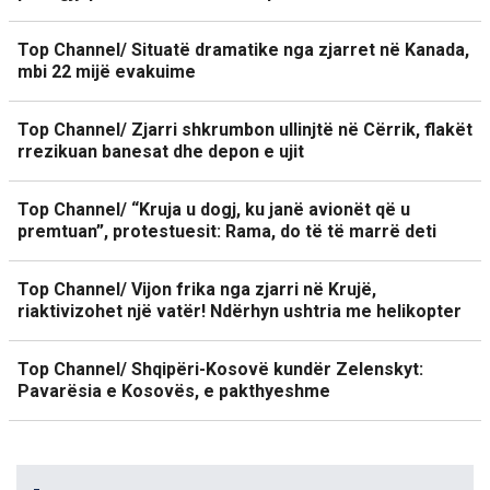
Top Channel/ Situatë dramatike nga zjarret në Kanada,
mbi 22 mijë evakuime
Top Channel/ Zjarri shkrumbon ullinjtë në Cërrik, flakët
rrezikuan banesat dhe depon e ujit
Top Channel/ “Kruja u dogj, ku janë avionët që u
premtuan”, protestuesit: Rama, do të të marrë deti
Top Channel/ Vijon frika nga zjarri në Krujë,
riaktivizohet një vatër! Ndërhyn ushtria me helikopter
Top Channel/ Shqipëri-Kosovë kundër Zelenskyt:
Pavarësia e Kosovës, e pakthyeshme