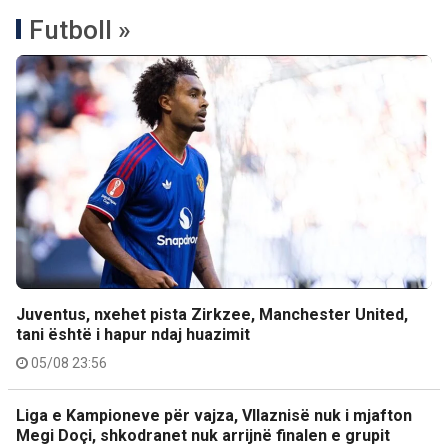
Futboll »
Juventus, nxehet pista Zirkzee, Manchester United,
tani është i hapur ndaj huazimit
05/08 23:56
Liga e Kampioneve për vajza, Vllaznisë nuk i mjafton
Megi Doçi, shkodranet nuk arrijnë finalen e grupit