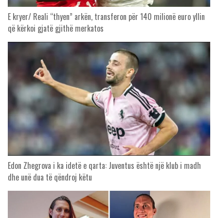
E kryer/ Reali “thyen” arkën, transferon për 140 milionë euro yllin
që kërkoi gjatë gjithë merkatos
Edon Zhegrova i ka idetë e qarta: Juventus është një klub i madh
dhe unë dua të qëndroj këtu