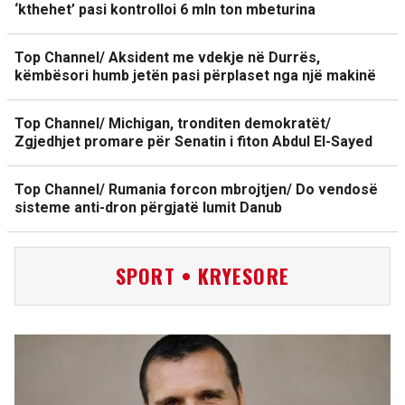
‘kthehet’ pasi kontrolloi 6 mln ton mbeturina
Top Channel/ Aksident me vdekje në Durrës,
këmbësori humb jetën pasi përplaset nga një makinë
Top Channel/ Michigan, tronditen demokratët/
Zgjedhjet promare për Senatin i fiton Abdul El-Sayed
Top Channel/ Rumania forcon mbrojtjen/ Do vendosë
sisteme anti-dron përgjatë lumit Danub
SPORT • KRYESORE