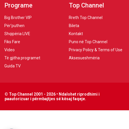
Programe
Top Channel
Big Brother VIP
Rreth Top Channel
Për’puthen
Bileta
Shqipëria LIVE
Kontakt
Fiks Fare
Puno në Top Channel
Video
Privacy Policy & Terms of Use
Të gjitha programet
Aksesueshmëria
Guida TV
© Top Channel 2001 - 2026 • Ndalohet riprodhimi i
paautorizuar i përmbajtjes së kësaj faqeje.