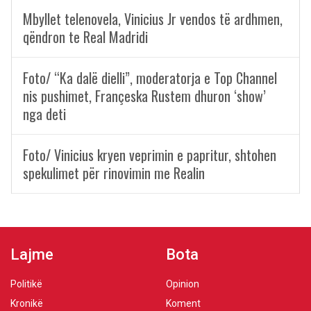
Mbyllet telenovela, Vinicius Jr vendos të ardhmen,
qëndron te Real Madridi
Foto/ “Ka dalë dielli”, moderatorja e Top Channel
nis pushimet, Françeska Rustem dhuron ‘show’
nga deti
Foto/ Vinicius kryen veprimin e papritur, shtohen
spekulimet për rinovimin me Realin
Lajme
Bota
Politikë
Opinion
Kronikë
Koment