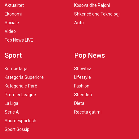
Aktualitet
Kosova dhe Rajoni
Ekonomi
Shkencë dhe Teknologji
Sociale
Auto
Video
Top News LIVE
Sport
Pop News
Kombëtarja
Showbiz
Kategoria Superiore
Lifestyle
Kategoria e Parë
Fashion
Premier League
Shëndeti
La Liga
Dieta
Serie A
Receta gatimi
Shumësportësh
Sport Gossip