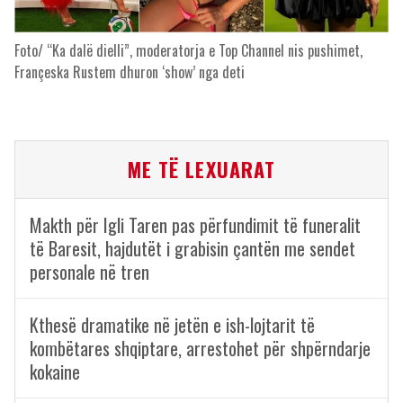
Foto/ “Ka dalë dielli”, moderatorja e Top Channel nis pushimet,
Françeska Rustem dhuron ‘show’ nga deti
ME TË LEXUARAT
Makth për Igli Taren pas përfundimit të funeralit
të Baresit, hajdutët i grabisin çantën me sendet
personale në tren
Kthesë dramatike në jetën e ish-lojtarit të
kombëtares shqiptare, arrestohet për shpërndarje
kokaine