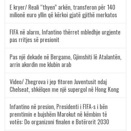
E kryer/ Reali “thyen” arkën, transferon për 140
milionë euro yllin që kërkoi gjatë gjithë merkatos
FIFA në alarm, Infantino thërret mbledhje urgjente
pas rritjes së presionit
Pas një dekade në Bergamo, Gjimshiti lë Atalantën,
arrin akordin me klubin arab
Video/ Zhegrova i jep fitoren Juventusit ndaj
Chelseat, shkëlqen me një supergol në Hong Kong
Infantino në presion, Presidenti i FIFA-s i bën
premtimin e bujshëm Marokut në këmbim të
votës: Do organizoni finalen e Botërorit 2030