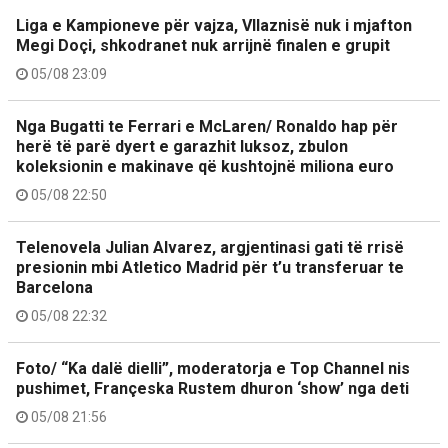
Liga e Kampioneve për vajza, Vllaznisë nuk i mjafton
Megi Doçi, shkodranet nuk arrijnë finalen e grupit
05/08 23:09
Nga Bugatti te Ferrari e McLaren/ Ronaldo hap për
herë të parë dyert e garazhit luksoz, zbulon
koleksionin e makinave që kushtojnë miliona euro
05/08 22:50
Telenovela Julian Alvarez, argjentinasi gati të rrisë
presionin mbi Atletico Madrid për t’u transferuar te
Barcelona
05/08 22:32
Foto/ “Ka dalë dielli”, moderatorja e Top Channel nis
pushimet, Françeska Rustem dhuron ‘show’ nga deti
05/08 21:56