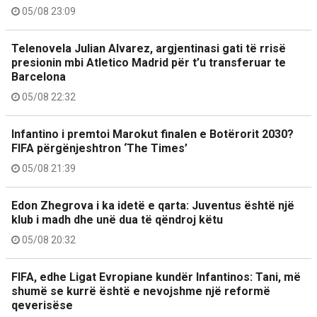
05/08 23:09
Telenovela Julian Alvarez, argjentinasi gati të rrisë
presionin mbi Atletico Madrid për t’u transferuar te
Barcelona
05/08 22:32
Infantino i premtoi Marokut finalen e Botërorit 2030?
FIFA përgënjeshtron ‘The Times’
05/08 21:39
Edon Zhegrova i ka idetë e qarta: Juventus është një
klub i madh dhe unë dua të qëndroj këtu
05/08 20:32
FIFA, edhe Ligat Evropiane kundër Infantinos: Tani, më
shumë se kurrë është e nevojshme një reformë
qeverisëse