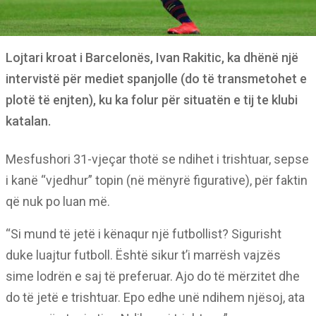
Lojtari kroat i Barcelonës, Ivan Rakitic, ka dhënë një
intervistë për mediet spanjolle (do të transmetohet e
plotë të enjten), ku ka folur për situatën e tij te klubi
katalan.
Mesfushori 31-vjeçar thotë se ndihet i trishtuar, sepse
i kanë “vjedhur” topin (në mënyrë figurative), për faktin
që nuk po luan më.
“Si mund të jetë i kënaqur një futbollist? Sigurisht
duke luajtur futboll. Është sikur t’i marrësh vajzës
sime lodrën e saj të preferuar. Ajo do të mërzitet dhe
do të jetë e trishtuar. Epo edhe unë ndihem njësoj, ata