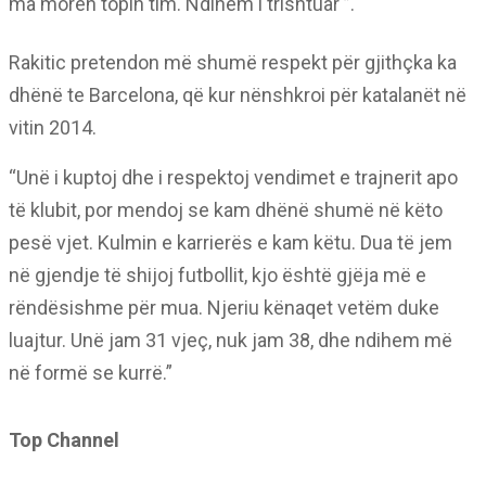
ma morën topin tim. Ndihem i trishtuar ”.
Rakitic pretendon më shumë respekt për gjithçka ka
dhënë te Barcelona, që kur nënshkroi për katalanët në
vitin 2014.
“Unë i kuptoj dhe i respektoj vendimet e trajnerit apo
të klubit, por mendoj se kam dhënë shumë në këto
pesë vjet. Kulmin e karrierës e kam këtu. Dua të jem
në gjendje të shijoj futbollit, kjo është gjëja më e
rëndësishme për mua. Njeriu kënaqet vetëm duke
luajtur. Unë jam 31 vjeç, nuk jam 38, dhe ndihem më
në formë se kurrë.”
Top Channel