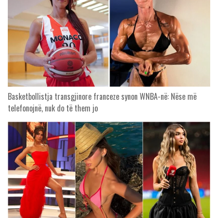
Basketbollistja transgjinore franceze synon WNBA-në: Nëse më
telefonojnë, nuk do të them jo