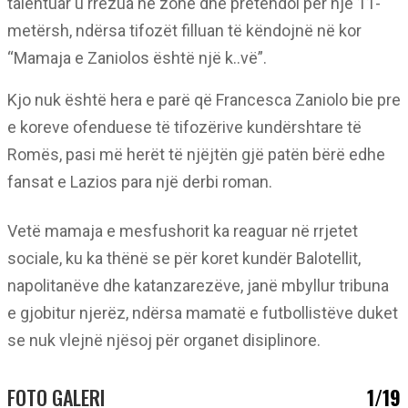
talentuar u rrëzua në zonë dhe pretendoi për një 11-
metërsh, ndërsa tifozët filluan të këndojnë në kor
“Mamaja e Zaniolos është një k..vë”.
Kjo nuk është hera e parë që Francesca Zaniolo bie pre
e koreve ofenduese të tifozërive kundërshtare të
Romës, pasi më herët të njëjtën gjë patën bërë edhe
fansat e Lazios para një derbi roman.
Vetë mamaja e mesfushorit ka reaguar në rrjetet
sociale, ku ka thënë se për koret kundër Balotellit,
napolitanëve dhe katanzarezëve, janë mbyllur tribuna
e gjobitur njerëz, ndërsa mamatë e futbollistëve duket
se nuk vlejnë njësoj për organet disiplinore.
FOTO GALERI
1/19