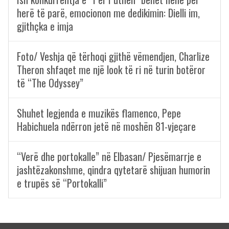
herë të parë, emocionon me dedikimin: Dielli im,
gjithçka e imja
Foto/ Veshja që tërhoqi gjithë vëmendjen, Charlize
Theron shfaqet me një look të ri në turin botëror
të “The Odyssey”
Shuhet legjenda e muzikës flamenco, Pepe
Habichuela ndërron jetë në moshën 81-vjeçare
“Verë dhe portokalle” në Elbasan/ Pjesëmarrje e
jashtëzakonshme, qindra qytetarë shijuan humorin
e trupës së “Portokalli”