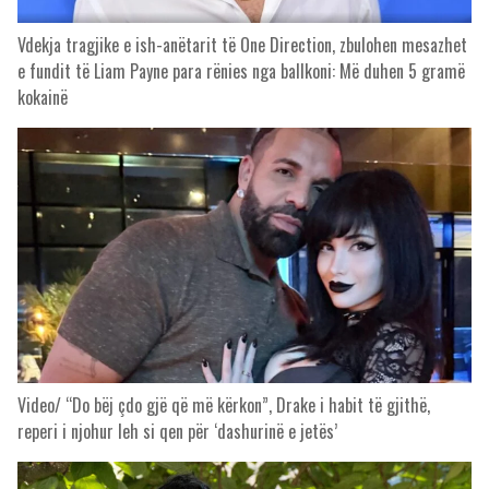
Vdekja tragjike e ish-anëtarit të One Direction, zbulohen mesazhet
e fundit të Liam Payne para rënies nga ballkoni: Më duhen 5 gramë
kokainë
Video/ “Do bëj çdo gjë që më kërkon”, Drake i habit të gjithë,
reperi i njohur leh si qen për ‘dashurinë e jetës’