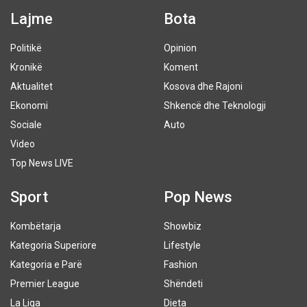
Lajme
Bota
Politikë
Opinion
Kronikë
Koment
Aktualitet
Kosova dhe Rajoni
Ekonomi
Shkencë dhe Teknologji
Sociale
Auto
Video
Top News LIVE
Sport
Pop News
Kombëtarja
Showbiz
Kategoria Superiore
Lifestyle
Kategoria e Parë
Fashion
Premier League
Shëndeti
La Liga
Dieta