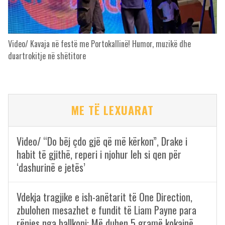
Video/ Kavaja në festë me Portokallinë! Humor, muzikë dhe
duartrokitje në shëtitore
ME TË LEXUARAT
Video/ “Do bëj çdo gjë që më kërkon”, Drake i
habit të gjithë, reperi i njohur leh si qen për
‘dashurinë e jetës’
Vdekja tragjike e ish-anëtarit të One Direction,
zbulohen mesazhet e fundit të Liam Payne para
rënies nga ballkoni: Më duhen 5 gramë kokainë