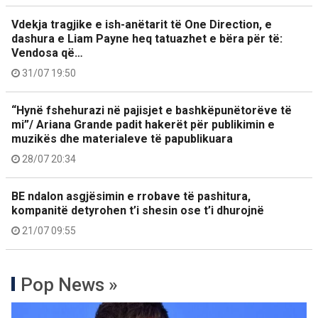
Vdekja tragjike e ish-anëtarit të One Direction, e
dashura e Liam Payne heq tatuazhet e bëra për të:
Vendosa që…
31/07 19:50
“Hynë fshehurazi në pajisjet e bashkëpunëtorëve të
mi”/ Ariana Grande padit hakerët për publikimin e
muzikës dhe materialeve të papublikuara
28/07 20:34
BE ndalon asgjësimin e rrobave të pashitura,
kompanitë detyrohen t’i shesin ose t’i dhurojnë
21/07 09:55
Pop News »