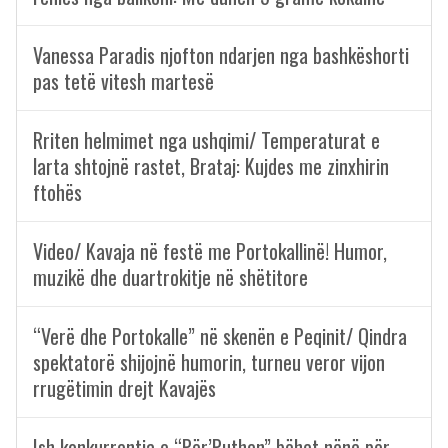
Vanessa Paradis njofton ndarjen nga bashkëshorti
pas tetë vitesh martesë
Rriten helmimet nga ushqimi/ Temperaturat e
larta shtojnë rastet, Brataj: Kujdes me zinxhirin
ftohës
Video/ Kavaja në festë me Portokallinë! Humor,
muzikë dhe duartrokitje në shëtitore
“Verë dhe Portokalle” në skenën e Peqinit/ Qindra
spektatorë shijojnë humorin, turneu veror vijon
rrugëtimin drejt Kavajës
Ish konkurrentja e “Për’Puthen” bëhet nënë për