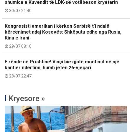
shumica e Kuvendit të LDK-së votëbeson kryetarin
30/07 21:40
Kongresisti amerikan i kërkon Serbisë t’i ndalë
kërcënimet ndaj Kosovës: Shkëputu edhe nga Rusia,
Kina e Irani
29/07 08:10
E rëndë në Prishtinë! Vinçi bie gjatë montimit në një
kantier ndërtimi, humb jetën 26-vjeçari
28/07 22:47
Kryesore »