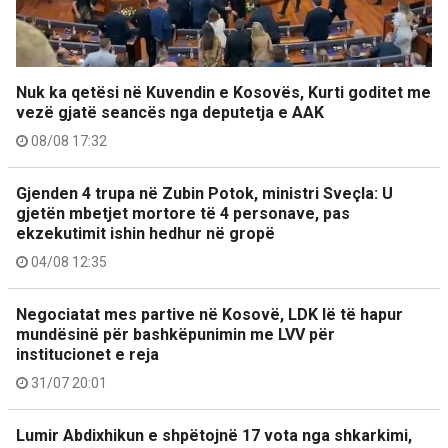
Nuk ka qetësi në Kuvendin e Kosovës, Kurti goditet me
vezë gjatë seancës nga deputetja e AAK
08/08 17:32
Gjenden 4 trupa në Zubin Potok, ministri Sveçla: U
gjetën mbetjet mortore të 4 personave, pas
ekzekutimit ishin hedhur në gropë
04/08 12:35
Negociatat mes partive në Kosovë, LDK lë të hapur
mundësinë për bashkëpunimin me LVV për
institucionet e reja
31/07 20:01
Lumir Abdixhikun e shpëtojnë 17 vota nga shkarkimi,