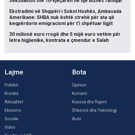
seksualisht me 10-vjeçaren në një biznes familjar
Ekstradimi në Shqipëri i Sokol Hoxhës, Ambasada
Amerikane: SHBA nuk është strehë për ata që
keqpërdorin emigracioni për t’i shpëtuar ligjit
30 milionë euro rrogë dhe 5 mijë euro vetëm për
letra higjienike, kontrata e çmendur e Salah
Lajme
Bota
Politikë
Opinion
Kronikë
Koment
Aktualitet
Kosova dhe Rajoni
Ekonomi
Shkencë dhe Teknologji
Sociale
Auto
Video