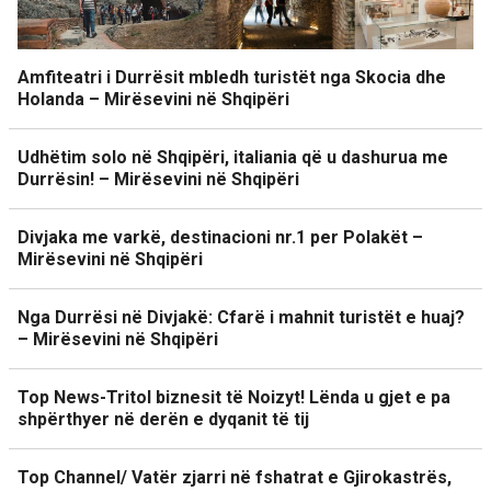
Amfiteatri i Durrësit mbledh turistët nga Skocia dhe
Holanda – Mirësevini në Shqipëri
Udhëtim solo në Shqipëri, italiania që u dashurua me
Durrësin! – Mirësevini në Shqipëri
Divjaka me varkë, destinacioni nr.1 per Polakët –
Mirësevini në Shqipëri
Nga Durrësi në Divjakë: Cfarë i mahnit turistët e huaj?
– Mirësevini në Shqipëri
Top News-Tritol biznesit të Noizyt! Lënda u gjet e pa
shpërthyer në derën e dyqanit të tij
Top Channel/ Vatër zjarri në fshatrat e Gjirokastrës,