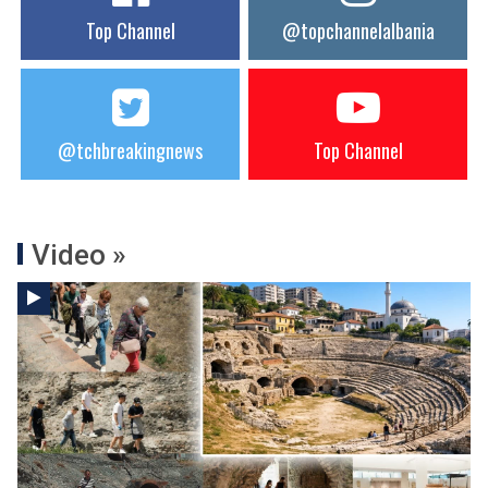
Top Channel
@topchannelalbania
@tchbreakingnews
Top Channel
Video »