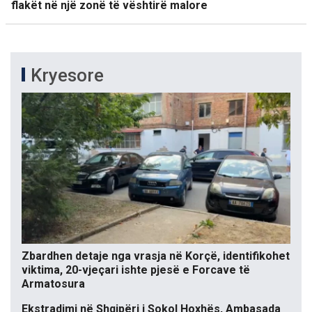
flakët në një zonë të vështirë malore
Kryesore
Zbardhen detaje nga vrasja në Korçë, identifikohet
viktima, 20-vjeçari ishte pjesë e Forcave të
Armatosura
Ekstradimi në Shqipëri i Sokol Hoxhës, Ambasada