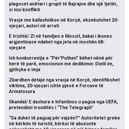
plagoset anëtari i grupit të Bajrajve dhe një tjetër,
si nisi konflikti
Vrasje me kallashnikov në Korçë, ekzekutohet 20-
vjeçari, autori në arrati
E trishtë/ Zi në familjen e Messit, babai i ikones
argjentinase ndahet nga jeta në moshën 68-
vjeçare
Ish konkurrentja e “Për’Puthen” bëhet nënë për
herë të parë, emocionon me dedikimin: Dielli im,
gjithçka e imja
Zbardhen detaje nga vrasja në Korçë, identifikohet
viktima, 20-vjeçari ishte pjesë e Forcave të
Armatosura
Skandal/ E dashura e Infantinos u pagua nga UEFA,
pretendimi tronditës i “The Telegraph”
“Sa duhet të paguaj për vajzën?” Autoritetet greke
në kërkim të turistit, kërkoi të abuzonte