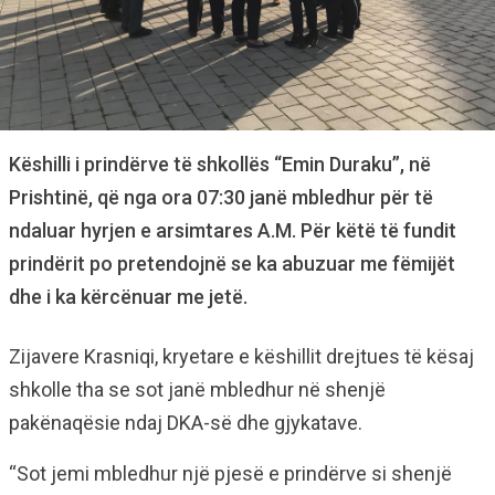
Këshilli i prindërve të shkollës “Emin Duraku”, në
Prishtinë, që nga ora 07:30 janë mbledhur për të
ndaluar hyrjen e arsimtares A.M. Për këtë të fundit
prindërit po pretendojnë se ka abuzuar me fëmijët
dhe i ka kërcënuar me jetë.
Zijavere Krasniqi, kryetare e këshillit drejtues të kësaj
shkolle tha se sot janë mbledhur në shenjë
pakënaqësie ndaj DKA-së dhe gjykatave.
“Sot jemi mbledhur një pjesë e prindërve si shenjë