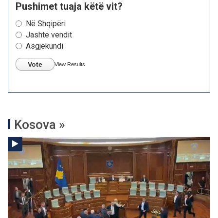
Pushimet tuaja këtë vit?
Në Shqipëri
Jashtë vendit
Asgjëkundi
Vote
View Results
Kosova »