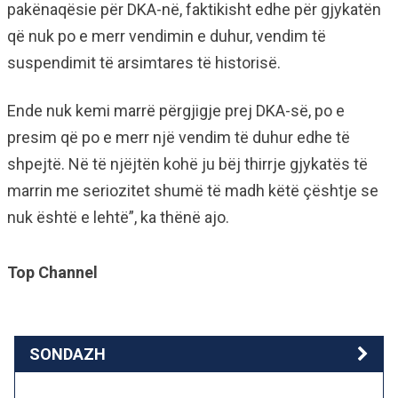
pakënaqësie për DKA-në, faktikisht edhe për gjykatën
që nuk po e merr vendimin e duhur, vendim të
suspendimit të arsimtares të historisë.
Ende nuk kemi marrë përgjigje prej DKA-së, po e
presim që po e merr një vendim të duhur edhe të
shpejtë. Në të njëjtën kohë ju bëj thirrje gjykatës të
marrin me seriozitet shumë të madh këtë çështje se
nuk është e lehtë”, ka thënë ajo.
Top Channel
SONDAZH