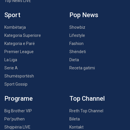
Top News LIVE
Sport
Pop News
Kombëtarja
Showbiz
Kategoria Superiore
Lifestyle
Kategoria e Parë
Fashion
Premier League
Shëndeti
La Liga
Dieta
Serie A
Receta gatimi
Shumësportësh
Sport Gossip
Programe
Top Channel
Big Brother VIP
Rreth Top Channel
Për’puthen
Bileta
Shqipëria LIVE
Kontakt