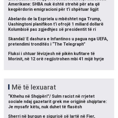
Amerikane: SHBA nuk është strehë për ata që
keqpërdorin emigracioni për t’i shpëtuar ligjit
Abelardo de la Espriela u mbështet nga Trump,
Uashingtoni planifikon t’i ofrojë 1 miliard dollarë
Kolumbisë pas zgjedhjes së presidentit të ri
Skandal/ E dashura e Infantinos u pagua nga UEFA,
pretendimi tronditës i “The Telegraph”
Fluksi i shtuar lëvizjesh në pikën kufitare të
Morinit, në 12 orë regjistrohen mbi 41 mijë hyrje
Më të lexuarat
“Kthehu në Shqipëri”/ Sulm racist në rrjetet
sociale ndaj gazetarit grek me origjinë shqiptare:
Je mysafir këtu, nuk duhet të flasësh
Sherri në burgun e sigurisë së lartë në Fier,