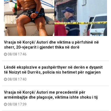
Vrasja në Korçë/ Autori dhe viktima u përfshinë në
sherr, 20-vjeçarit i gjendet thika në dorë
08/08 17:46
Lëndë eksplozive e pashpërthyer në derën e dyqanit
të Noizyt në Durrës, policia nis hetimet për ngjarjen
08/08 17:40
Vrasja në Korçë/ Autori me precedentë për
armëmbajtje dhe plagosje, viktima ishte shoku i tij
08/08 17:39