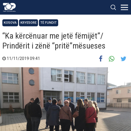
KOSOVA
KRYESORE
TË FUNDIT
“Ka kërcënuar me jetë fëmijët”/
Prindërit i zënë “pritë”mësueses
11/11/2019 09:41