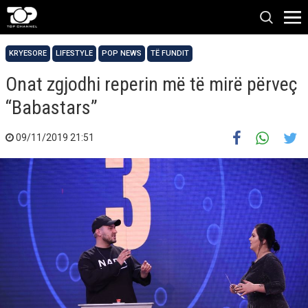
KRYESORE
LIFESTYLE
POP NEWS
TË FUNDIT
Onat zgjodhi reperin më të mirë përveç
“Babastars”
09/11/2019 21:51