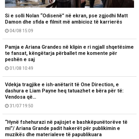
Si e solli Nolan “Odisenë” në ekran, pse zgjodhi Matt
Damon dhe sfida e filmit më ambicioz të karrierës
04/08 15:09
Pamja e Ariana Grandes në klipin e ri ngjall shqetësime
te fansat, këngëtarja përballet me komente për
peshën e saj
01/08 10:49
Vdekja tragjike e ish-anëtarit të One Direction, e
dashura e Liam Payne heq tatuazhet e bëra për të:
Vendosa që…
31/07 19:50
“Hynë fshehurazi në pajisjet e bashkëpunëtorëve të
mi”/ Ariana Grande padit hakerët për publikimin e
muzikës dhe materialeve të papublikuara