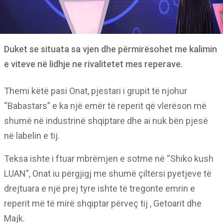
Duket se situata sa vjen dhe përmirësohet me kalimin
e viteve në lidhje ne rivalitetet mes reperave.
Themi këtë pasi Onat, pjestari i grupit të njohur
“Babastars” e ka një emër të reperit që vlerëson më
shumë në industrinë shqiptare dhe ai nuk bën pjesë
në labelin e tij.
Teksa ishte i ftuar mbrëmjen e sotme në “Shiko kush
LUAN”, Onat iu përgjigj me shumë çiltërsi pyetjeve të
drejtuara e një prej tyre ishte të tregonte emrin e
reperit më të mirë shqiptar përveç tij , Getoarit dhe
Majk.