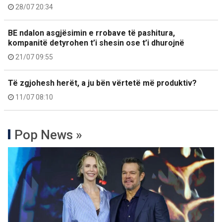
28/07 20:34
BE ndalon asgjësimin e rrobave të pashitura,
kompanitë detyrohen t’i shesin ose t’i dhurojnë
21/07 09:55
Të zgjohesh herët, a ju bën vërtetë më produktiv?
11/07 08:10
Pop News »