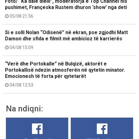
Foto/ “Ka dalë dielli”, moderatorja e Top Channel nis
pushimet, Françeska Rustem dhuron ‘show’ nga deti
05/08 21:56
Si e solli Nolan “Odisenë” në ekran, pse zgjodhi Matt
Damon dhe sfida e filmit më ambicioz të karrierës
04/08 15:09
“Verë dhe Portokalle” në Bulqizë, aktorët e
Portokallisë ndezin atmosferën në qytetin minator.
Emocionesh të forta për qytetarët
04/08 12:53
Na ndiqni: