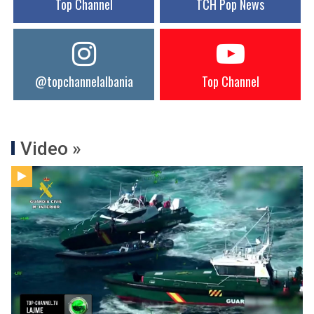
Top Channel
TCH Pop News
@topchannelalbania
Top Channel
Video »