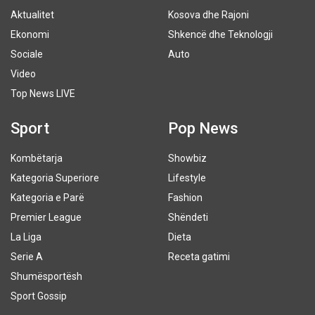
Aktualitet
Kosova dhe Rajoni
Ekonomi
Shkencë dhe Teknologji
Sociale
Auto
Video
Top News LIVE
Sport
Pop News
Kombëtarja
Showbiz
Kategoria Superiore
Lifestyle
Kategoria e Parë
Fashion
Premier League
Shëndeti
La Liga
Dieta
Serie A
Receta gatimi
Shumësportësh
Sport Gossip