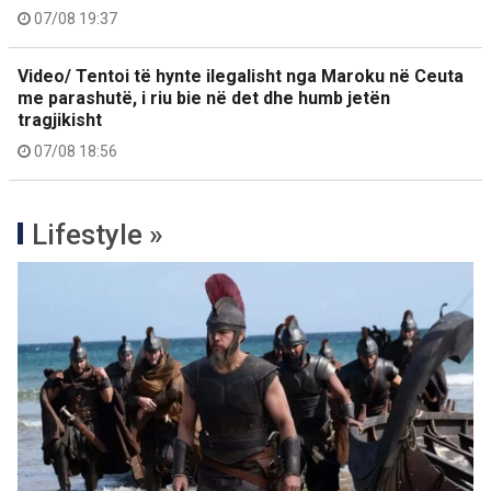
07/08 19:37
Video/ Tentoi të hynte ilegalisht nga Maroku në Ceuta
me parashutë, i riu bie në det dhe humb jetën
tragjikisht
07/08 18:56
Lifestyle »