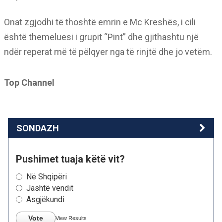
Onat zgjodhi të thoshtë emrin e Mc Kreshës, i cili
është themeluesi i grupit “Pint” dhe gjithashtu një
ndër reperat më të pëlqyer nga të rinjtë dhe jo vetëm.
Top Channel
SONDAZH
Pushimet tuaja këtë vit?
Në Shqipëri
Jashtë vendit
Asgjëkundi
Vote
View Results