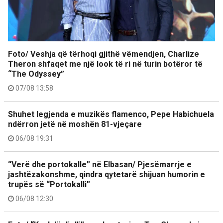
Foto/ Veshja që tërhoqi gjithë vëmendjen, Charlize
Theron shfaqet me një look të ri në turin botëror të
“The Odyssey”
07/08 13:58
Shuhet legjenda e muzikës flamenco, Pepe Habichuela
ndërron jetë në moshën 81-vjeçare
06/08 19:31
“Verë dhe portokalle” në Elbasan/ Pjesëmarrje e
jashtëzakonshme, qindra qytetarë shijuan humorin e
trupës së “Portokalli”
06/08 12:30