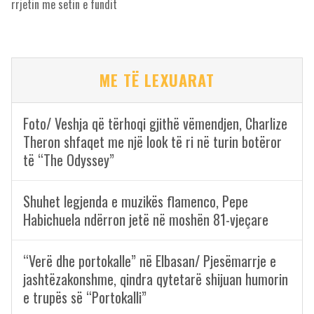
rrjetin me setin e fundit
ME TË LEXUARAT
Foto/ Veshja që tërhoqi gjithë vëmendjen, Charlize
Theron shfaqet me një look të ri në turin botëror
të “The Odyssey”
Shuhet legjenda e muzikës flamenco, Pepe
Habichuela ndërron jetë në moshën 81-vjeçare
“Verë dhe portokalle” në Elbasan/ Pjesëmarrje e
jashtëzakonshme, qindra qytetarë shijuan humorin
e trupës së “Portokalli”