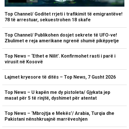
Top Channel/ Goditet rrjeti i trafikimit të emigrantëve!
78 të arrestuar, sekuestrohen 18 skafe
Top Channel/ Publikohen dosjet sekrete të UFO-ve!
Zbulimet e reja amerikane ngrenë shumë pikëpyetje
Top News – ‘Ethet e Nilit’. Konfirmohet rasti i parë i
virusit në Kosovë
Lajmet kryesore të ditës – Top News, 7 Gusht 2026
Top News – U kapën me dy pistoleta/ Gjykata jep
masat për 5 të rinjtë, dyshimet për atentat
Top News – ‘Mbrojtja e Mekës’/ Arabia, Turqia dhe
Pakistani nënshkruajnë marrëveshjen