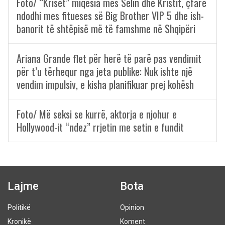
Foto/ “Kriset” miqësia mes Selin dhe Kristit, çfarë
ndodhi mes fitueses së Big Brother VIP 5 dhe ish-
banorit të shtëpisë më të famshme në Shqipëri
Ariana Grande flet për herë të parë pas vendimit
për t’u tërhequr nga jeta publike: Nuk ishte një
vendim impulsiv, e kisha planifikuar prej kohësh
Foto/ Më seksi se kurrë, aktorja e njohur e
Hollywood-it “ndez” rrjetin me setin e fundit
Lajme
Bota
Politikë
Opinion
Kronikë
Koment