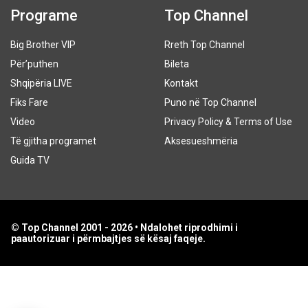
Programe
Top Channel
Big Brother VIP
Rreth Top Channel
Për’puthen
Bileta
Shqipëria LIVE
Kontakt
Fiks Fare
Puno në Top Channel
Video
Privacy Policy & Terms of Use
Të gjitha programet
Aksesueshmëria
Guida TV
© Top Channel 2001 - 2026 • Ndalohet riprodhimi i
paautorizuar i përmbajtjes së kësaj faqeje.