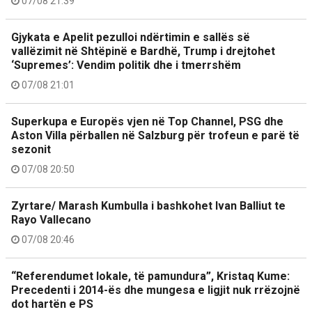
07/08 21:39
Gjykata e Apelit pezulloi ndërtimin e sallës së
vallëzimit në Shtëpinë e Bardhë, Trump i drejtohet
‘Supremes’: Vendim politik dhe i tmerrshëm
07/08 21:01
Superkupa e Europës vjen në Top Channel, PSG dhe
Aston Villa përballen në Salzburg për trofeun e parë të
sezonit
07/08 20:50
Zyrtare/ Marash Kumbulla i bashkohet Ivan Balliut te
Rayo Vallecano
07/08 20:46
“Referendumet lokale, të pamundura”, Kristaq Kume:
Precedenti i 2014-ës dhe mungesa e ligjit nuk rrëzojnë
dot hartën e PS