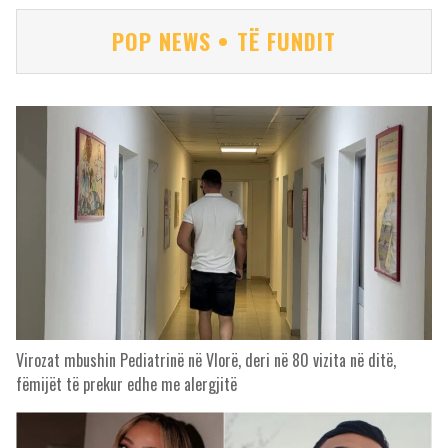
POP NEWS • TË FUNDIT
Virozat mbushin Pediatrinë në Vlorë, deri në 80 vizita në ditë,
fëmijët të prekur edhe me alergjitë