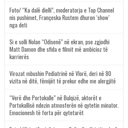
Foto/ “Ka dalë dielli”, moderatorja e Top Channel
nis pushimet, Françeska Rustem dhuron ‘show’
nga deti
Si e solli Nolan “Odisenë” në ekran, pse zgjodhi
Matt Damon dhe sfida e filmit më ambicioz të
karrierës
Virozat mbushin Pediatrinë në Vlorë, deri në 80
vizita në ditë, fëmijët të prekur edhe me alergjitë
“Verë dhe Portokalle” në Bulqizë, aktorët e
Portokallisë ndezin atmosferën në qytetin minator.
Emocionesh të forta për qytetarët