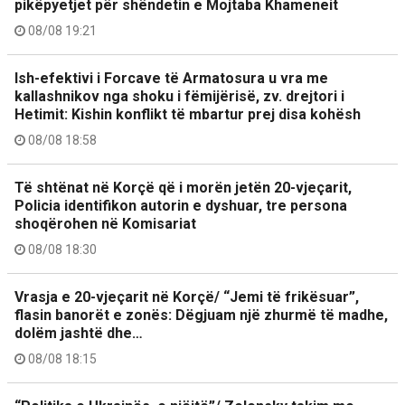
pikëpyetjet për shëndetin e Mojtaba Khameneit
08/08 19:21
Ish-efektivi i Forcave të Armatosura u vra me
kallashnikov nga shoku i fëmijërisë, zv. drejtori i
Hetimit: Kishin konflikt të mbartur prej disa kohësh
08/08 18:58
Të shtënat në Korçë që i morën jetën 20-vjeçarit,
Policia identifikon autorin e dyshuar, tre persona
shoqërohen në Komisariat
08/08 18:30
Vrasja e 20-vjeçarit në Korçë/ “Jemi të frikësuar”,
flasin banorët e zonës: Dëgjuam një zhurmë të madhe,
dolëm jashtë dhe…
08/08 18:15