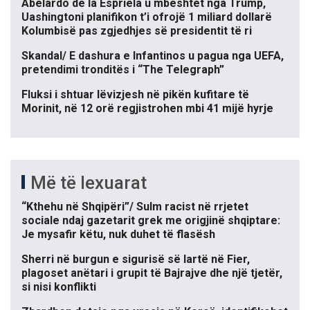
Abelardo de la Espriela u mbështet nga Trump,
Uashingtoni planifikon t’i ofrojë 1 miliard dollarë
Kolumbisë pas zgjedhjes së presidentit të ri
Skandal/ E dashura e Infantinos u pagua nga UEFA,
pretendimi tronditës i “The Telegraph”
Fluksi i shtuar lëvizjesh në pikën kufitare të
Morinit, në 12 orë regjistrohen mbi 41 mijë hyrje
Më të lexuarat
“Kthehu në Shqipëri”/ Sulm racist në rrjetet
sociale ndaj gazetarit grek me origjinë shqiptare:
Je mysafir këtu, nuk duhet të flasësh
Sherri në burgun e sigurisë së lartë në Fier,
plagoset anëtari i grupit të Bajrajve dhe një tjetër,
si nisi konflikti