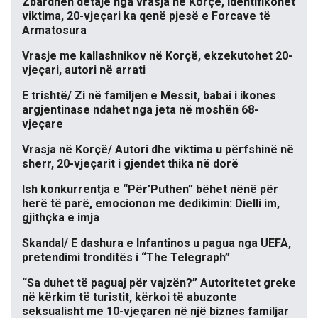
Zbardhen detaje nga vrasja në Korçë, identifikohet
viktima, 20-vjeçari ka qenë pjesë e Forcave të
Armatosura
Vrasje me kallashnikov në Korçë, ekzekutohet 20-
vjeçari, autori në arrati
E trishtë/ Zi në familjen e Messit, babai i ikones
argjentinase ndahet nga jeta në moshën 68-
vjeçare
Vrasja në Korçë/ Autori dhe viktima u përfshinë në
sherr, 20-vjeçarit i gjendet thika në dorë
Ish konkurrentja e “Për’Puthen” bëhet nënë për
herë të parë, emocionon me dedikimin: Dielli im,
gjithçka e imja
Skandal/ E dashura e Infantinos u pagua nga UEFA,
pretendimi tronditës i “The Telegraph”
“Sa duhet të paguaj për vajzën?” Autoritetet greke
në kërkim të turistit, kërkoi të abuzonte
seksualisht me 10-vjeçaren në një biznes familjar