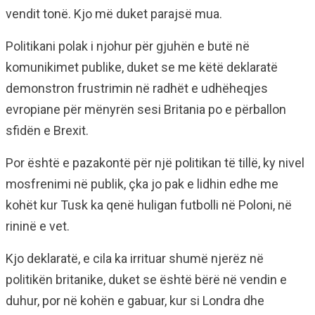
vendit tonë. Kjo më duket parajsë mua.
Politikani polak i njohur për gjuhën e butë në
komunikimet publike, duket se me këtë deklaratë
demonstron frustrimin në radhët e udhëheqjes
evropiane për mënyrën sesi Britania po e përballon
sfidën e Brexit.
Por është e pazakontë për një politikan të tillë, ky nivel
mosfrenimi në publik, çka jo pak e lidhin edhe me
kohët kur Tusk ka qenë huligan futbolli në Poloni, në
rininë e vet.
Kjo deklaratë, e cila ka irrituar shumë njerëz në
politikën britanike, duket se është bërë në vendin e
duhur, por në kohën e gabuar, kur si Londra dhe