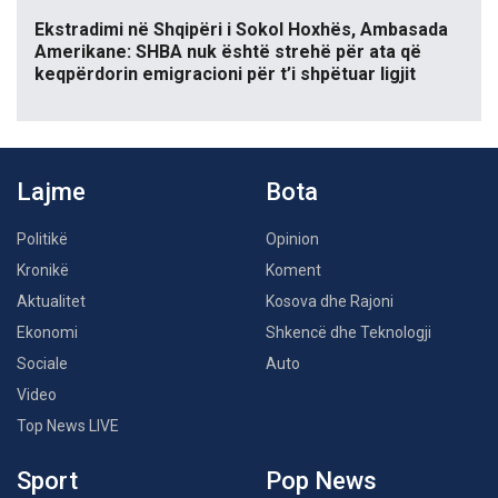
Ekstradimi në Shqipëri i Sokol Hoxhës, Ambasada
Amerikane: SHBA nuk është strehë për ata që
keqpërdorin emigracioni për t’i shpëtuar ligjit
Lajme
Bota
Politikë
Opinion
Kronikë
Koment
Aktualitet
Kosova dhe Rajoni
Ekonomi
Shkencë dhe Teknologji
Sociale
Auto
Video
Top News LIVE
Sport
Pop News