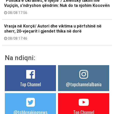
“Politika e Ukrainës, e njëjtë”/ Zelensky takim me
Vuçiçin, s’ndryshon qëndrim: Nuk do ta njohim Kosovën
08/08 17:56
Vrasja në Korçë/ Autori dhe viktima u përfshinë në
sherr, 20-vjeçarit i gjendet thika në dorë
08/08 17:46
Na ndiqni:
Top Channel
@topchannelalbania
@tchbreakingnews
Top Channel