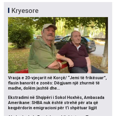
Kryesore
Vrasja e 20-vjeçarit në Korçë/ “Jemi të frikësuar”,
flasin banorët e zonës: Dëgjuam një zhurmë të
madhe, dolëm jashtë dhe…
Ekstradimi në Shqipëri i Sokol Hoxhës, Ambasada
Amerikane: SHBA nuk është strehë për ata që
keqpërdorin emigracioni për t’i shpëtuar ligjit