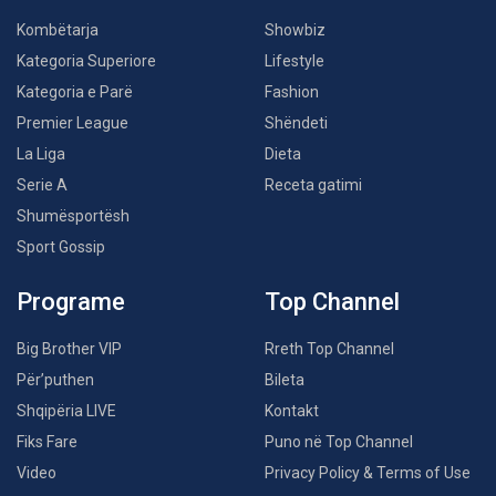
Kombëtarja
Showbiz
Kategoria Superiore
Lifestyle
Kategoria e Parë
Fashion
Premier League
Shëndeti
La Liga
Dieta
Serie A
Receta gatimi
Shumësportësh
Sport Gossip
Programe
Top Channel
Big Brother VIP
Rreth Top Channel
Për’puthen
Bileta
Shqipëria LIVE
Kontakt
Fiks Fare
Puno në Top Channel
Video
Privacy Policy & Terms of Use