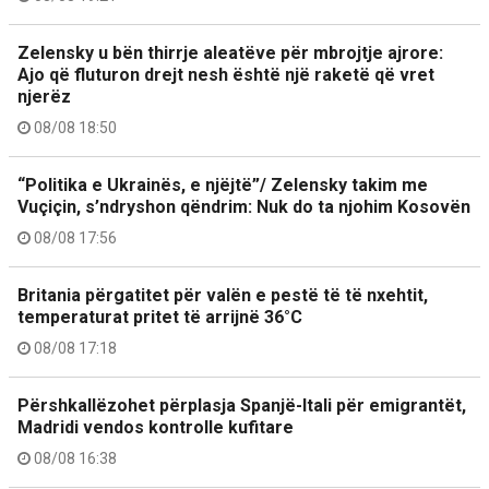
Zelensky u bën thirrje aleatëve për mbrojtje ajrore:
Ajo që fluturon drejt nesh është një raketë që vret
njerëz
08/08 18:50
“Politika e Ukrainës, e njëjtë”/ Zelensky takim me
Vuçiçin, s’ndryshon qëndrim: Nuk do ta njohim Kosovën
08/08 17:56
Britania përgatitet për valën e pestë të të nxehtit,
temperaturat pritet të arrijnë 36°C
08/08 17:18
Përshkallëzohet përplasja Spanjë-Itali për emigrantët,
Madridi vendos kontrolle kufitare
08/08 16:38