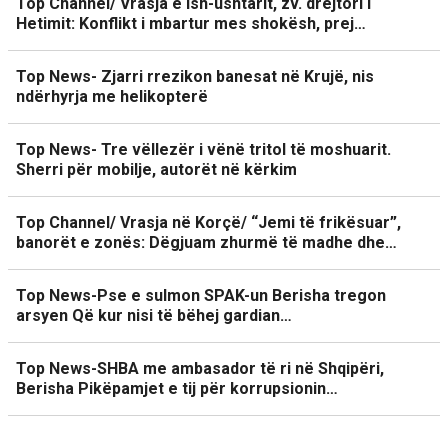
Top Channel/ Vrasja e ish-ushtarit, zv. drejtori i
Hetimit: Konflikt i mbartur mes shokësh, prej…
Top News- Zjarri rrezikon banesat në Krujë, nis
ndërhyrja me helikopterë
Top News- Tre vëllezër i vënë tritol të moshuarit.
Sherri për mobilje, autorët në kërkim
Top Channel/ Vrasja në Korçë/ “Jemi të frikësuar”,
banorët e zonës: Dëgjuam zhurmë të madhe dhe…
Top News-Pse e sulmon SPAK-un Berisha tregon
arsyen Që kur nisi të bëhej gardian…
Top News-SHBA me ambasador të ri në Shqipëri,
Berisha Pikëpamjet e tij për korrupsionin…