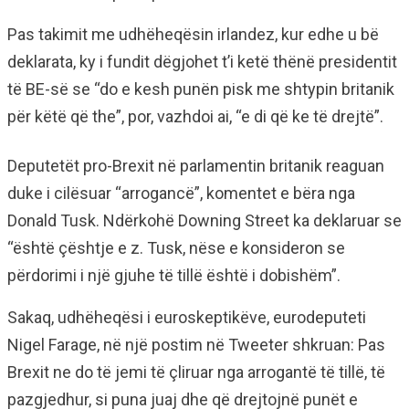
Pas takimit me udhëheqësin irlandez, kur edhe u bë
deklarata, ky i fundit dëgjohet t’i ketë thënë presidentit
të BE-së se “do e kesh punën pisk me shtypin britanik
për këtë që the”, por, vazhdoi ai, “e di që ke të drejtë”.
Deputetët pro-Brexit në parlamentin britanik reaguan
duke i cilësuar “arrogancë”, komentet e bëra nga
Donald Tusk. Ndërkohë Downing Street ka deklaruar se
“është çështje e z. Tusk, nëse e konsideron se
përdorimi i një gjuhe të tillë është i dobishëm”.
Sakaq, udhëheqësi i euroskeptikëve, eurodeputeti
Nigel Farage, në një postim në Tweeter shkruan: Pas
Brexit ne do të jemi të çliruar nga arrogantë të tillë, të
pazgjedhur, si puna juaj dhe që drejtojnë punët e