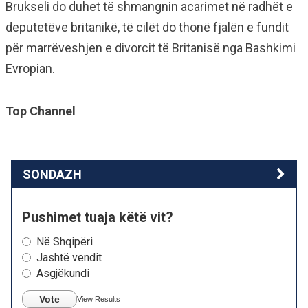
Brukseli do duhet të shmangnin acarimet në radhët e
deputetëve britanikë, të cilët do thonë fjalën e fundit
për marrëveshjen e divorcit të Britanisë nga Bashkimi
Evropian.
Top Channel
SONDAZH
Pushimet tuaja këtë vit?
Në Shqipëri
Jashtë vendit
Asgjëkundi
Vote
View Results