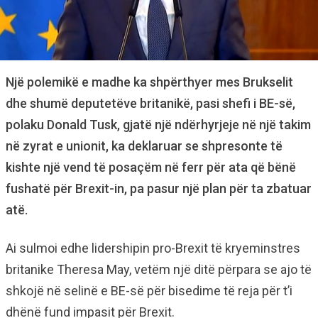
Një polemikë e madhe ka shpërthyer mes Brukselit
dhe shumë deputetëve britanikë, pasi shefi i BE-së,
polaku Donald Tusk, gjatë një ndërhyrjeje në një takim
në zyrat e unionit, ka deklaruar se shpresonte të
kishte një vend të posaçëm në ferr për ata që bënë
fushatë për Brexit-in, pa pasur një plan për ta zbatuar
atë.
Ai sulmoi edhe lidershipin pro-Brexit të kryeminstres
britanike Theresa May, vetëm një ditë përpara se ajo të
shkojë në selinë e BE-së për bisedime të reja për t’i
dhënë fund impasit për Brexit.