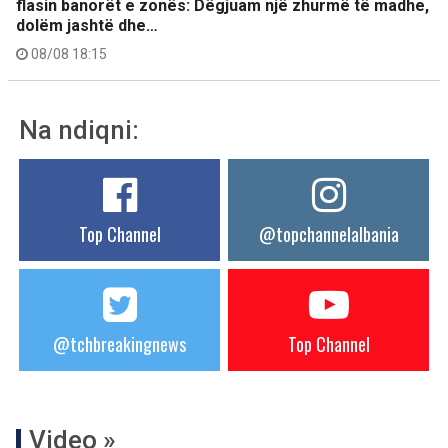
flasin banorët e zonës: Dëgjuam një zhurmë të madhe,
dolëm jashtë dhe…
08/08 18:15
Na ndiqni:
Top Channel
@topchannelalbania
@tchbreakingnews
Top Channel
Video »