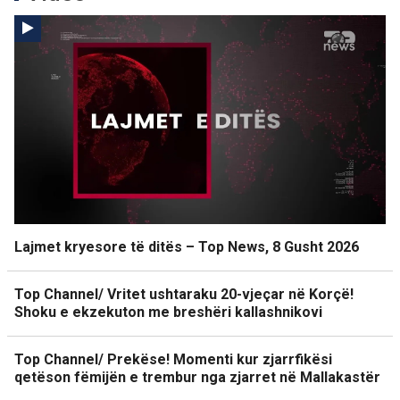
Lajmet kryesore të ditës – Top News, 8 Gusht 2026
Top Channel/ Vritet ushtaraku 20-vjeçar në Korçë!
Shoku e ekzekuton me breshëri kallashnikovi
Top Channel/ Prekëse! Momenti kur zjarrfikësi
qetëson fëmijën e trembur nga zjarret në Mallakastër