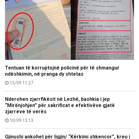
Tentuan të korruptojnë policinë për të shmangur
ndëshkimin, në pranga dy shtetas
15/09 11:27
Nderohen zjarrfikësit në Lezhë, bashkia i jep
“Mirënjohjen” për sakrificat e efektivëve gjatë
zjarreve të verës
10/09 13:13
Gjinushi ankohet për ligjin/ “Kërkimi shkencor”, kreu i