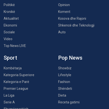
Politikë
Opinion
Kronikë
Koment
Aktualitet
Kosova dhe Rajoni
Ekonomi
Shkencë dhe Teknologji
Sociale
Auto
Video
Top News LIVE
Sport
Pop News
Kombëtarja
Showbiz
Kategoria Superiore
Lifestyle
Kategoria e Parë
Fashion
Premier League
Shëndeti
La Liga
Dieta
Serie A
Receta gatimi
Shumësportësh