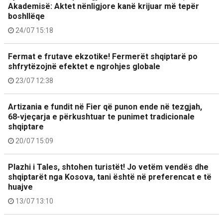
Akademisë: Aktet nënligjore kanë krijuar më tepër
boshllëqe
24/07 15:18
Fermat e frutave ekzotike! Fermerët shqiptarë po
shfrytëzojnë efektet e ngrohjes globale
23/07 12:38
Artizania e fundit në Fier që punon ende në tezgjah,
68-vjeçarja e përkushtuar te punimet tradicionale
shqiptare
20/07 15:09
Plazhi i Tales, shtohen turistët! Jo vetëm vendës dhe
shqiptarët nga Kosova, tani është në preferencat e të
huajve
13/07 13:10