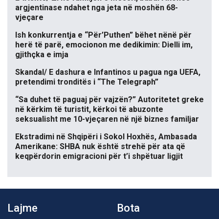
argjentinase ndahet nga jeta në moshën 68-
vjeçare
Ish konkurrentja e “Për’Puthen” bëhet nënë për
herë të parë, emocionon me dedikimin: Dielli im,
gjithçka e imja
Skandal/ E dashura e Infantinos u pagua nga UEFA,
pretendimi tronditës i “The Telegraph”
“Sa duhet të paguaj për vajzën?” Autoritetet greke
në kërkim të turistit, kërkoi të abuzonte
seksualisht me 10-vjeçaren në një biznes familjar
Ekstradimi në Shqipëri i Sokol Hoxhës, Ambasada
Amerikane: SHBA nuk është strehë për ata që
keqpërdorin emigracioni për t’i shpëtuar ligjit
Lajme
Bota