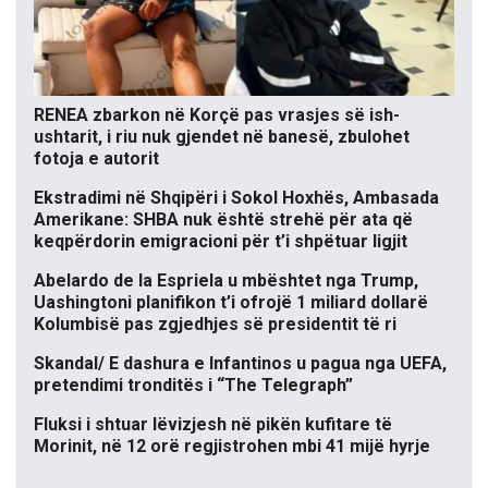
RENEA zbarkon në Korçë pas vrasjes së ish-
ushtarit, i riu nuk gjendet në banesë, zbulohet
fotoja e autorit
Ekstradimi në Shqipëri i Sokol Hoxhës, Ambasada
Amerikane: SHBA nuk është strehë për ata që
keqpërdorin emigracioni për t’i shpëtuar ligjit
Abelardo de la Espriela u mbështet nga Trump,
Uashingtoni planifikon t’i ofrojë 1 miliard dollarë
Kolumbisë pas zgjedhjes së presidentit të ri
Skandal/ E dashura e Infantinos u pagua nga UEFA,
pretendimi tronditës i “The Telegraph”
Fluksi i shtuar lëvizjesh në pikën kufitare të
Morinit, në 12 orë regjistrohen mbi 41 mijë hyrje