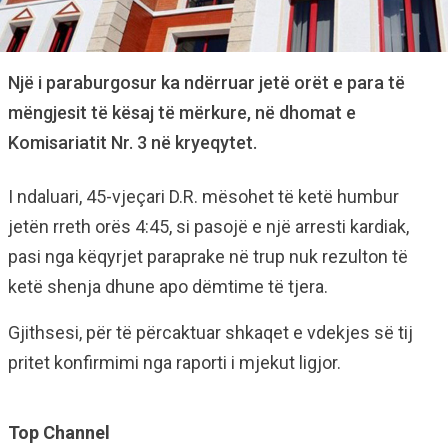
Një i paraburgosur ka ndërruar jetë orët e para të
mëngjesit të kësaj të mërkure, në dhomat e
Komisariatit Nr. 3 në kryeqytet.
I ndaluari, 45-vjeçari D.R. mësohet të ketë humbur
jetën rreth orës 4:45, si pasojë e një arresti kardiak,
pasi nga këqyrjet paraprake në trup nuk rezulton të
ketë shenja dhune apo dëmtime të tjera.
Gjithsesi, për të përcaktuar shkaqet e vdekjes së tij
pritet konfirmimi nga raporti i mjekut ligjor.
Top Channel