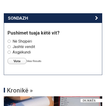
SONDAZH
Pushimet tuaja këtë vit?
Në Shqipëri
Jashtë vendit
Asgjëkundi
Vote
View Results
Kronikë »