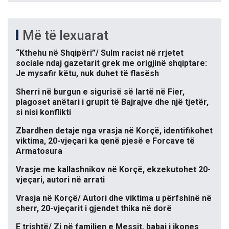
Më të lexuarat
“Kthehu në Shqipëri”/ Sulm racist në rrjetet
sociale ndaj gazetarit grek me origjinë shqiptare:
Je mysafir këtu, nuk duhet të flasësh
Sherri në burgun e sigurisë së lartë në Fier,
plagoset anëtari i grupit të Bajrajve dhe një tjetër,
si nisi konflikti
Zbardhen detaje nga vrasja në Korçë, identifikohet
viktima, 20-vjeçari ka qenë pjesë e Forcave të
Armatosura
Vrasje me kallashnikov në Korçë, ekzekutohet 20-
vjeçari, autori në arrati
Vrasja në Korçë/ Autori dhe viktima u përfshinë në
sherr, 20-vjeçarit i gjendet thika në dorë
E trishtë/ Zi në familjen e Messit, babai i ikones