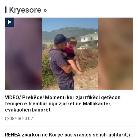
Kryesore »
VIDEO/ Prekëse! Momenti kur zjarrfikësi qetëson
fëmijën e trembur nga zjarret në Mallakastër,
evakuohen banorët
08/08 20:07
RENEA zbarkon në Korçë pas vrasjes së ish-ushtarit, i