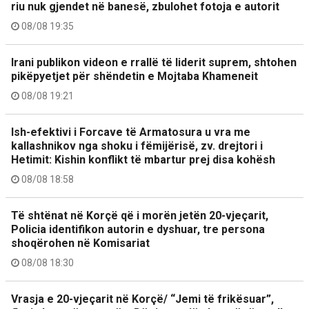
riu nuk gjendet në banesë, zbulohet fotoja e autorit
08/08 19:35
Irani publikon videon e rrallë të liderit suprem, shtohen
pikëpyetjet për shëndetin e Mojtaba Khameneit
08/08 19:21
Ish-efektivi i Forcave të Armatosura u vra me
kallashnikov nga shoku i fëmijërisë, zv. drejtori i
Hetimit: Kishin konflikt të mbartur prej disa kohësh
08/08 18:58
Të shtënat në Korçë që i morën jetën 20-vjeçarit,
Policia identifikon autorin e dyshuar, tre persona
shoqërohen në Komisariat
08/08 18:30
Vrasja e 20-vjeçarit në Korçë/ “Jemi të frikësuar”,