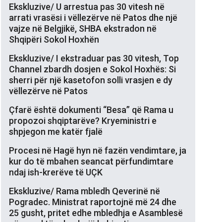
Ekskluzive/ U arrestua pas 30 vitesh në
arrati vrasësi i vëllezërve në Patos dhe një
vajze në Belgjikë, SHBA ekstradon në
Shqipëri Sokol Hoxhën
Ekskluzive/ I ekstraduar pas 30 vitesh, Top
Channel zbardh dosjen e Sokol Hoxhës: Si
sherri për një kasetofon solli vrasjen e dy
vëllezërve në Patos
Çfarë është dokumenti “Besa” që Rama u
propozoi shqiptarëve? Kryeministri e
shpjegon me katër fjalë
Procesi në Hagë hyn në fazën vendimtare, ja
kur do të mbahen seancat përfundimtare
ndaj ish-krerëve të UÇK
Ekskluzive/ Rama mbledh Qeverinë në
Pogradec. Ministrat raportojnë më 24 dhe
25 gusht, pritet edhe mbledhja e Asamblesë