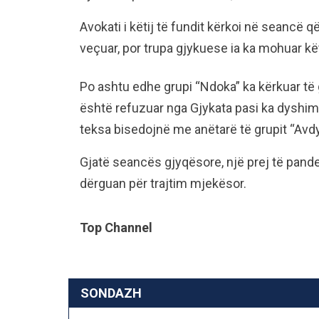
Avokati i këtij të fundit kërkoi në seancë që
veçuar, por trupa gjykuese ia ka mohuar kë
Po ashtu edhe grupi “Ndoka” ka kërkuar të g
është refuzuar nga Gjykata pasi ka dyshime
teksa bisedojnë me anëtarë të grupit “Avdyl
Gjatë seancës gjyqësore, një prej të pande
dërguan për trajtim mjekësor.
Top Channel
SONDAZH