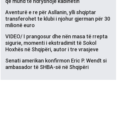
që mund të ndryshojë kabinetin
Aventurë e re për Asllanin, ylli shqiptar
transferohet te klubi i njohur gjerman për 30
milionë euro
VIDEO/ I prangosur dhe nën masa të rrepta
sigurie, momenti i ekstradimit të Sokol
Hoxhës në Shqipëri, autor i tre vrasjeve
Senati amerikan konfirmon Eric P. Wendt si
ambasador të SHBA-së në Shqipëri