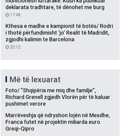
municionesh luftarake: Kush ka publikuar
deklarata tradhtare, të dënohet me burg
17:48
Kthesa e madhe e kampionit të botës/ Rodri
i thotë përfundimisht ‘jo’ Realit të Madridit,
zgjodhi kalimin te Barcelona
20:12
Më të lexuarat
Foto/ “Shqipëria me miq dhe familje”,
Richard Grenell zgjedh Vlorën për të kaluar
pushimet verore
Marrëveshja që ndryshon lojën në Mesdhe,
Franca futet në projektin miliarda euro
Greqi-Qipro