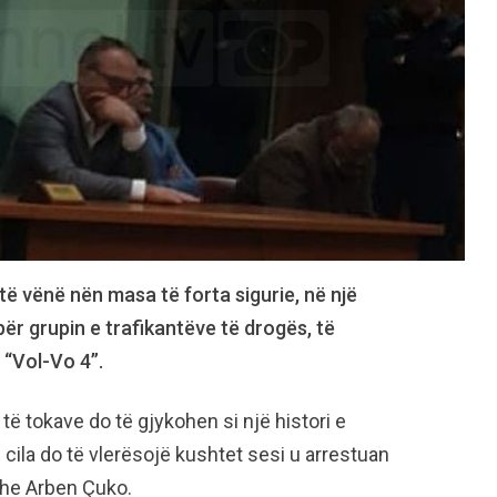
ë vënë nën masa të forta sigurie, në një
për grupin e trafikantëve të drogës, të
 “Vol-Vo 4”.
të tokave do të gjykohen si një histori e
cila do të vlerësojë kushtet sesi u arrestuan
dhe Arben Çuko.