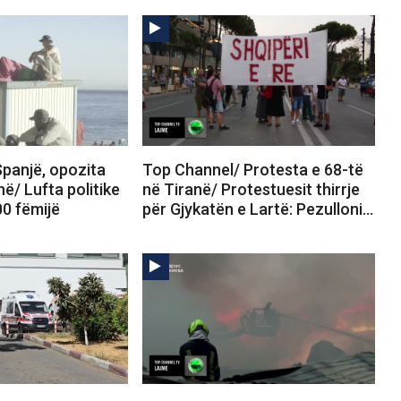
panjë, opozita
Top Channel/ Protesta e 68-të
në/ Lufta politike
në Tiranë/ Protestuesit thirrje
00 fëmijë
për Gjykatën e Lartë: Pezulloni…