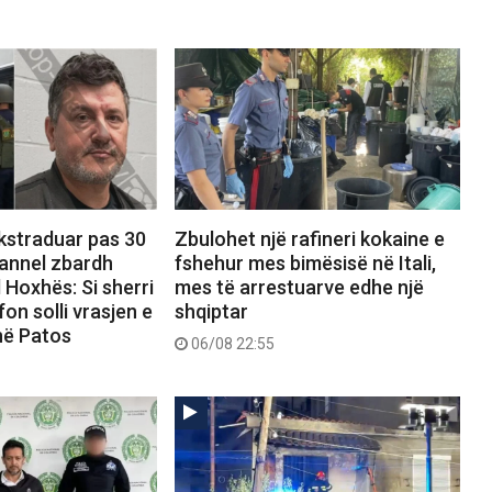
ekstraduar pas 30
Zbulohet një rafineri kokaine e
hannel zbardh
fshehur mes bimësisë në Itali,
 Hoxhës: Si sherri
mes të arrestuarve edhe një
on solli vrasjen e
shqiptar
në Patos
06/08 22:55