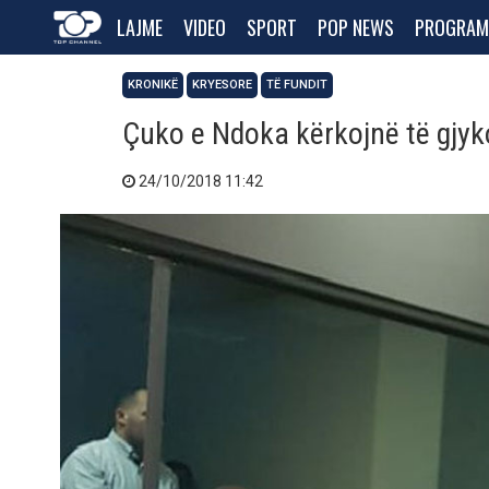
LAJME
VIDEO
SPORT
POP NEWS
PROGRAM
KRONIKË
KRYESORE
TË FUNDIT
Çuko e Ndoka kërkojnë të gjyko
24/10/2018 11:42