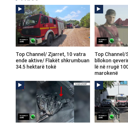
Top Channel/ Zjarret, 10 vatra
Top Channel/S
ende aktive/ Flakët shkrumbuan
bllokon qeveri
34.5 hektarë tokë
lë në rrugë 10
marokenë