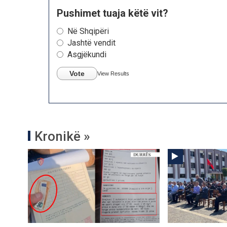
Pushimet tuaja këtë vit?
Në Shqipëri
Jashtë vendit
Asgjëkundi
Vote
View Results
Kronikë »