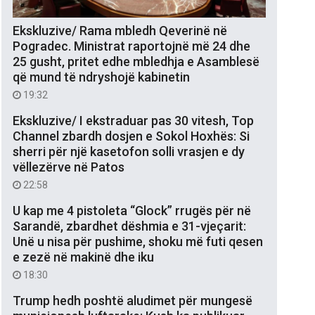
Ekskluzive/ Rama mbledh Qeverinë në
Pogradec. Ministrat raportojnë më 24 dhe
25 gusht, pritet edhe mbledhja e Asamblesë
që mund të ndryshojë kabinetin
19:32
Ekskluzive/ I ekstraduar pas 30 vitesh, Top
Channel zbardh dosjen e Sokol Hoxhës: Si
sherri për një kasetofon solli vrasjen e dy
vëllezërve në Patos
22:58
U kap me 4 pistoleta “Glock” rrugës për në
Sarandë, zbardhet dëshmia e 31-vjeçarit:
Unë u nisa për pushime, shoku më futi qesen
e zezë në makinë dhe iku
18:30
Trump hedh poshtë aludimet për mungesë