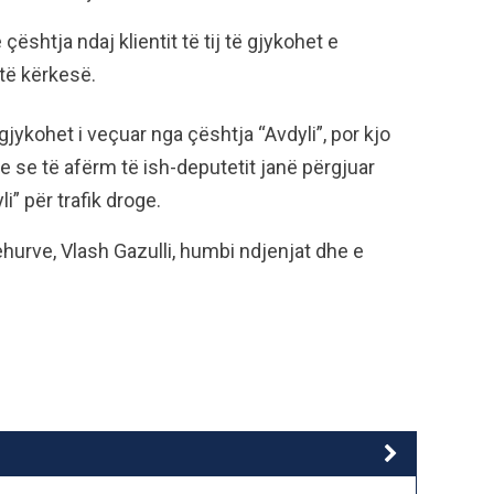
 çështja ndaj klientit të tij të gjykohet e
të kërkesë.
jykohet i veçuar nga çështja “Avdyli”, por kjo
 se të afërm të ish-deputetit janë përgjuar
i” për trafik droge.
hurve, Vlash Gazulli, humbi ndjenjat dhe e