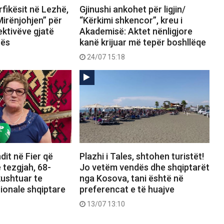
fikësit në Lezhë,
Gjinushi ankohet për ligjin/
Mirënjohjen” për
“Kërkimi shkencor”, kreu i
ektivëve gjatë
Akademisë: Aktet nënligjore
rës
kanë krijuar më tepër boshllëqe
24/07 15:18
dit në Fier që
Plazhi i Tales, shtohen turistët!
 tezgjah, 68-
Jo vetëm vendës dhe shqiptarët
kushtuar te
nga Kosova, tani është në
ionale shqiptare
preferencat e të huajve
13/07 13:10