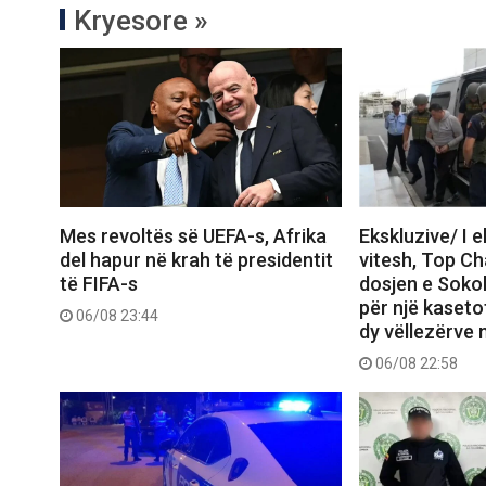
Kryesore »
Mes revoltës së UEFA-s, Afrika
Ekskluzive/ I 
del hapur në krah të presidentit
vitesh, Top C
të FIFA-s
dosjen e Sokol
për një kasetof
06/08 23:44
dy vëllezërve 
06/08 22:58