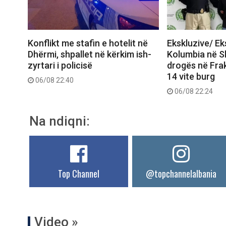
Konflikt me stafin e hotelit në
Ekskluzive/ E
Dhërmi, shpallet në kërkim ish-
Kolumbia në Shq
zyrtari i policisë
drogës në Frak
14 vite burg
06/08 22:40
06/08 22:24
Na ndiqni:
Top Channel
@topchannelalbania
Video »