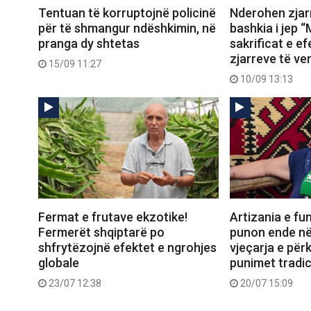
Tentuan të korruptojnë policinë
Nderohen zjarr
për të shmangur ndëshkimin, në
bashkia i jep “
pranga dy shtetas
sakrificat e ef
zjarreve të ve
15/09 11:27
10/09 13:13
Fermat e frutave ekzotike!
Artizania e fun
Fermerët shqiptarë po
punon ende në
shfrytëzojnë efektet e ngrohjes
vjeçarja e për
globale
punimet tradic
23/07 12:38
20/07 15:09