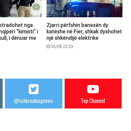
kstradohet nga
Zjarri përfshin banesën dy
ipëri “kimisti” i
katëshe në Fier, shkak dyshohet
ull, i dënuar me
një shkëndijë elektrike
06/08 22:23
@tchbreakingnews
Top Channel