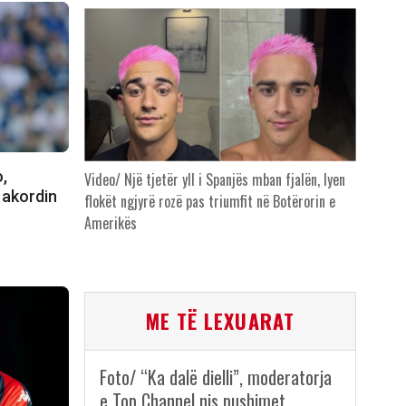
,
Video/ Një tjetër yll i Spanjës mban fjalën, lyen
n akordin
flokët ngjyrë rozë pas triumfit në Botërorin e
Amerikës
ME TË LEXUARAT
Foto/ “Ka dalë dielli”, moderatorja
e Top Channel nis pushimet,