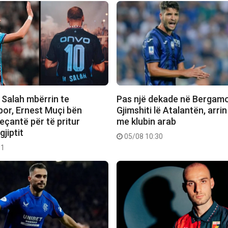
alah mbërrin te
Pas një dekade në Bergamo
or, Ernest Muçi bën
Gjimshiti lë Atalantën, arri
veçantë për të pritur
me klubin arab
gjiptit
05/08 10:30
11