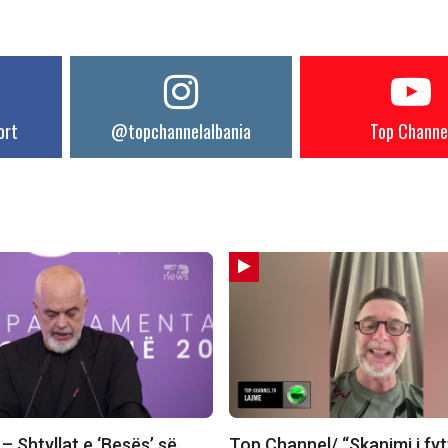
ort
@topchannelalbania
Top Channe
 Shtyllat e ‘Besës’ së
Top Channel/ “Skanimi i fy