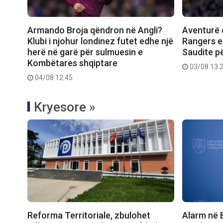
Armando Broja qëndron në Angli?
Aventurë 
Klubi i njohur londinez futet edhe një
Rangers e
herë në garë për sulmuesin e
Saudite pë
Kombëtares shqiptare
03/08 13:
04/08 12:45
Kryesore »
Reforma Territoriale, zbulohet
Alarm në B