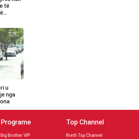
e të
hë…
ri u
je nga
zona
Programe
Top Channel
Big Brother VIP
Rreth Top Channel