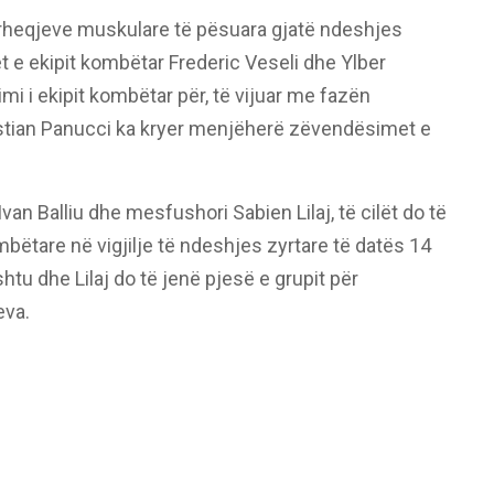
ërheqjeve muskulare të pësuara gjatë ndeshjes
t e ekipit kombëtar Frederic Veseli dhe Ylber
i i ekipit kombëtar për, të vijuar me fazën
ristian Panucci ka kryer menjëherë zëvendësimet e
n Balliu dhe mesfushori Sabien Lilaj, të cilët do të
bëtare në vigjilje të ndeshjes zyrtare të datës 14
 ashtu dhe Lilaj do të jenë pjesë e grupit për
eva.