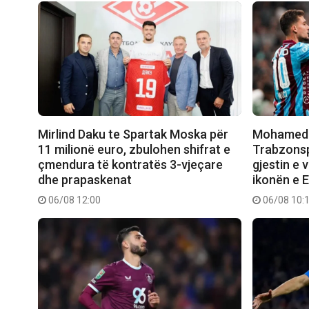
Mirlind Daku te Spartak Moska për
Mohamed S
11 milionë euro, zbulohen shifrat e
Trabzonsp
çmendura të kontratës 3-vjeçare
gjestin e 
dhe prapaskenat
ikonën e E
06/08 12:00
06/08 10: