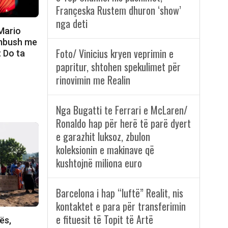
Françeska Rustem dhuron ‘show’
nga deti
Mario
e mbush me
Foto/ Vinicius kryen veprimin e
: Do ta
papritur, shtohen spekulimet për
rinovimin me Realin
Nga Bugatti te Ferrari e McLaren/
Ronaldo hap për herë të parë dyert
e garazhit luksoz, zbulon
koleksionin e makinave që
kushtojnë miliona euro
Barcelona i hap “luftë” Realit, nis
kontaktet e para për transferimin
e fituesit të Topit të Artë
ës,