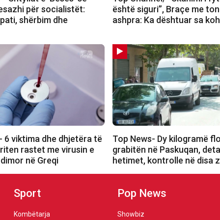
sazhi për socialistët:
është siguri”, Braçe me ton
pati, shërbim dhe
ashpra: Ka dështuar sa ko
 6 viktima dhe dhjetëra të
Top News- Dy kilogramë flo
riten rastet me virusin e
grabitën në Paskuqan, deta
ndimor në Greqi
hetimet, kontrolle në disa 
Sport
Pop News
Kombëtarja
Showbiz