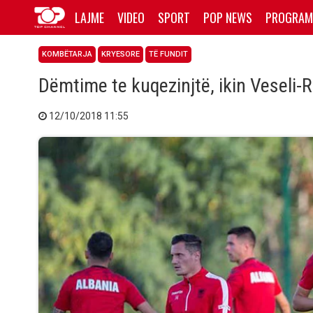
LAJME
VIDEO
SPORT
POP NEWS
PROGRAM
KOMBËTARJA
KRYESORE
TË FUNDIT
Dëmtime te kuqezinjtë, ikin Veseli-R
12/10/2018 11:55