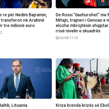
e re për Nedim Bajramin,
De Rossi “dashurohet” me 
 transferon në Arabinë
Mitajn, trajneri i Genoas 
r tre milionë euro
elozhe mbrojtësin shqiptar
rrisë nivelin e skuadrës
22
03/08 11:14
altik, Lituania
Kriza brenda krizës së Ebol