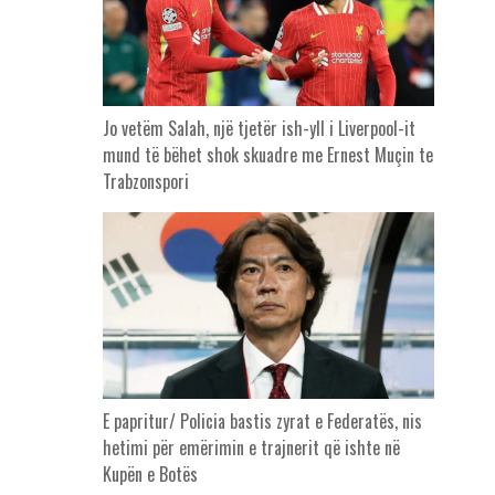
Jo vetëm Salah, një tjetër ish-yll i Liverpool-it
mund të bëhet shok skuadre me Ernest Muçin te
Trabzonspori
E papritur/ Policia bastis zyrat e Federatës, nis
hetimi për emërimin e trajnerit që ishte në
Kupën e Botës