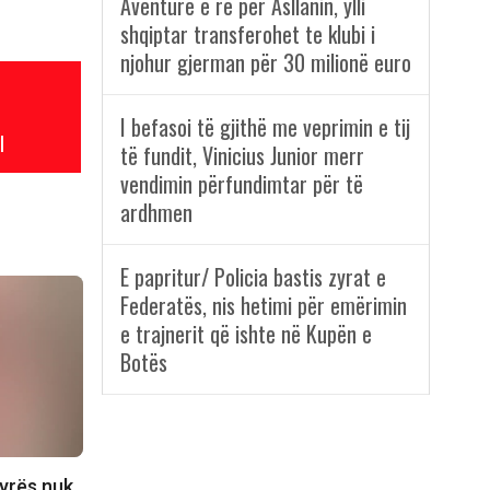
Aventurë e re për Asllanin, ylli
shqiptar transferohet te klubi i
njohur gjerman për 30 milionë euro
I befasoi të gjithë me veprimin e tij
l
të fundit, Vinicius Junior merr
vendimin përfundimtar për të
ardhmen
E papritur/ Policia bastis zyrat e
Federatës, nis hetimi për emërimin
e trajnerit që ishte në Kupën e
Botës
tyrës nuk