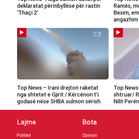
deklaratat përmbyllëse për rastin
Ramës, me
‘Thaçi 2’
Besim, em
angazhim
Top News – Irani drejton raketat
Top News-
nga shtetet e Gjirit / Kërcënon t’i
shtruar/ R
godasë nëse SHBA sulmon sërish
Nilit Perë
Lajme
Bota
Politikë
Opinion