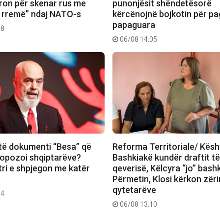
ron për skenar rus me
punonjësit shëndetësorë
ë rremë” ndaj NATO-s
kërcënojnë bojkotin për pa
papaguara
08
06/08 14:05
të dokumenti “Besa” që
Reforma Territoriale/ Këshi
opozoi shqiptarëve?
Bashkiakë kundër draftit t
tri e shpjegon me katër
qeverisë, Këlcyra “jo” bash
Përmetin, Klosi kërkon zëri
qytetarëve
14
06/08 13:10