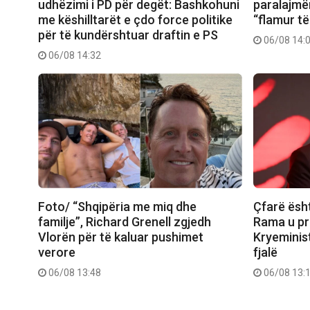
udhëzimi i PD për degët: Bashkohuni
paralajmë
me këshilltarët e çdo force politike
“flamur t
për të kundërshtuar draftin e PS
06/08 14:
06/08 14:32
Foto/ “Shqipëria me miq dhe
Çfarë ësh
familje”, Richard Grenell zgjedh
Rama u pr
Vlorën për të kaluar pushimet
Kryeminis
verore
fjalë
06/08 13:48
06/08 13: