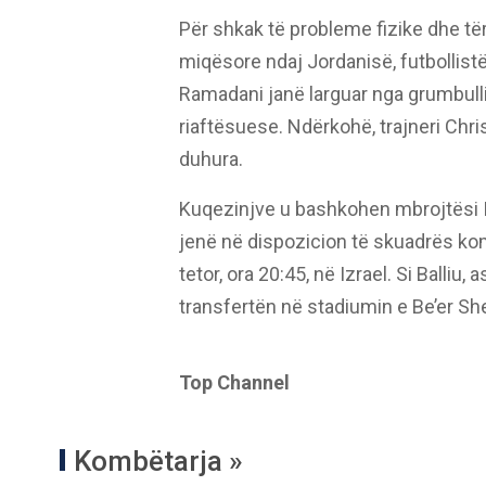
Për shkak të probleme fizike dhe t
miqësore ndaj Jordanisë, futbollistë
Ramadani janë larguar nga grumbullim
riaftësuese. Ndërkohë, trajneri Ch
duhura.
Kuqezinjve u bashkohen mbrojtësi Iva
jenë në dispozicion të skuadrës kom
tetor, ora 20:45, në Izrael. Si Balliu,
transfertën në stadiumin e Be’er Sh
Top Channel
Kombëtarja »