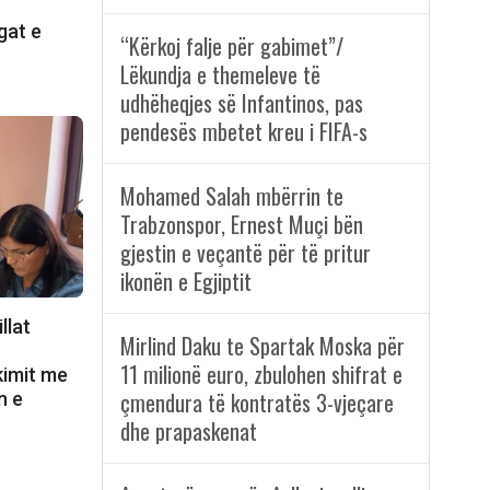
gat e
“Kërkoj falje për gabimet”/
Lëkundja e themeleve të
udhëheqjes së Infantinos, pas
pendesës mbetet kreu i FIFA-s
Mohamed Salah mbërrin te
Trabzonspor, Ernest Muçi bën
gjestin e veçantë për të pritur
ikonën e Egjiptit
llat
Mirlind Daku te Spartak Moska për
ë
11 milionë euro, zbulohen shifrat e
kimit me
çmendura të kontratës 3-vjeçare
n e
dhe prapaskenat