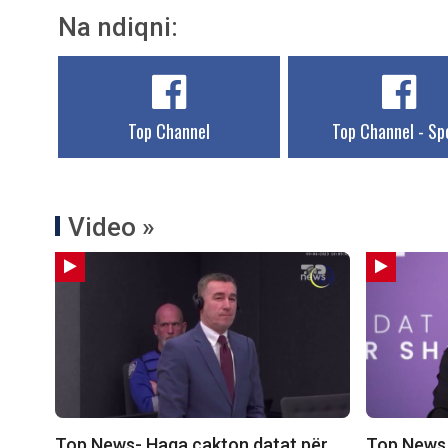
Na ndiqni:
Top Channel
Top Channel - Sp
Video »
Top News- Haga cakton datat për
Top News –