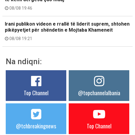
08/08 19:46
Irani publikon videon e rrallë të liderit suprem, shtohen
pikëpyetjet për shëndetin e Mojtaba Khameneit
08/08 19:21
Na ndiqni:
Top Channel
@topchannelalbania
@tchbreakingnews
Top Channel