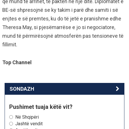
që mund të arrihet, të paktën në një ditë. Diplomatët e
BE-së shpresojnë se ky takim i parë dhe samiti i së
enjtes e së premtes, ku do të jetë e pranishme edhe
Theresa May, si pjesëmarrëse e jo si negociatore,
mund të përmirësojnë atmosferën pas tensioneve të
fillimit.
Top Channel
SONDAZH
Pushimet tuaja këtë vit?
Në Shqipëri
Jashtë vendit