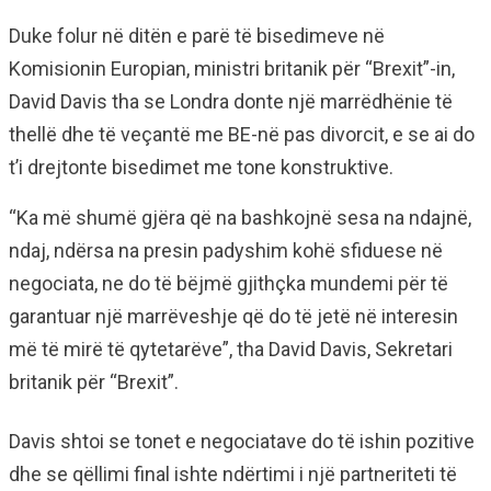
Duke folur në ditën e parë të bisedimeve në
Komisionin Europian, ministri britanik për “Brexit”-in,
David Davis tha se Londra donte një marrëdhënie të
thellë dhe të veçantë me BE-në pas divorcit, e se ai do
t’i drejtonte bisedimet me tone konstruktive.
“Ka më shumë gjëra që na bashkojnë sesa na ndajnë,
ndaj, ndërsa na presin padyshim kohë sfiduese në
negociata, ne do të bëjmë gjithçka mundemi për të
garantuar një marrëveshje që do të jetë në interesin
më të mirë të qytetarëve”, tha David Davis, Sekretari
britanik për “Brexit”.
Davis shtoi se tonet e negociatave do të ishin pozitive
dhe se qëllimi final ishte ndërtimi i një partneriteti të