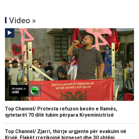
Video »
Top Channel/ Protesta refuzon besën e Ramës,
qytetarët 70 ditë tubim përpara Kryeministrisë
Top Channel/ Zjarri, thirrje urgjente për evakuim në
Krujë. Flakët rrezikojnë bizneset dhe 30 shtëpi