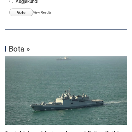
Asgjëkundi
Vote
View Results
Bota »