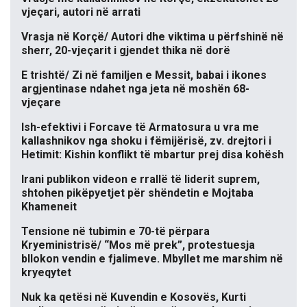
vjeçari, autori në arrati
Vrasja në Korçë/ Autori dhe viktima u përfshinë në
sherr, 20-vjeçarit i gjendet thika në dorë
E trishtë/ Zi në familjen e Messit, babai i ikones
argjentinase ndahet nga jeta në moshën 68-
vjeçare
Ish-efektivi i Forcave të Armatosura u vra me
kallashnikov nga shoku i fëmijërisë, zv. drejtori i
Hetimit: Kishin konflikt të mbartur prej disa kohësh
Irani publikon videon e rrallë të liderit suprem,
shtohen pikëpyetjet për shëndetin e Mojtaba
Khameneit
Tensione në tubimin e 70-të përpara
Kryeministrisë/ “Mos më prek”, protestuesja
bllokon vendin e fjalimeve. Mbyllet me marshim në
kryeqytet
Nuk ka qetësi në Kuvendin e Kosovës, Kurti