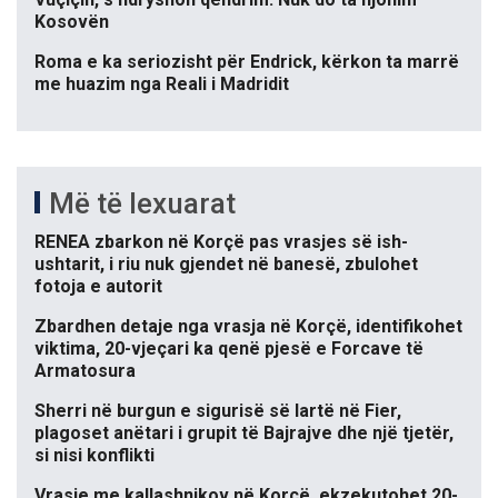
Kosovën
Roma e ka seriozisht për Endrick, kërkon ta marrë
me huazim nga Reali i Madridit
Më të lexuarat
RENEA zbarkon në Korçë pas vrasjes së ish-
ushtarit, i riu nuk gjendet në banesë, zbulohet
fotoja e autorit
Zbardhen detaje nga vrasja në Korçë, identifikohet
viktima, 20-vjeçari ka qenë pjesë e Forcave të
Armatosura
Sherri në burgun e sigurisë së lartë në Fier,
plagoset anëtari i grupit të Bajrajve dhe një tjetër,
si nisi konflikti
Vrasje me kallashnikov në Korçë, ekzekutohet 20-