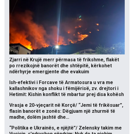
Zjarri në Krujë merr përmasa të frikshme, flakët
po rrezikojnë banorët dhe shtëpitë, kërkohet
ndërhyrje emergjente dhe evakuim
Ish-efektivi i Forcave të Armatosura u vra me
kallashnikov nga shoku i fëmijërisë, zv. drejtori i
Hetimit: Kishin konflikt të mbartur prej disa kohësh
Vrasja e 20-vjeçarit në Korçë/ “Jemi të frikësuar”,
flasin banorët e zonës: Dëgjuam një zhurmë të
madhe, dolëm jashtë dhe…
“Politika e Ukrainës, e njëjtë”/ Zelensky takim me
Vuçiçin, s’ndryshon qëndrim: Nuk do ta njohim