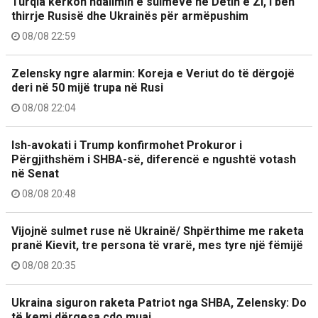
Turqia kërkon ndalimin e sulmeve në Detin e Zi, i bën
thirrje Rusisë dhe Ukrainës për armëpushim
08/08 22:59
Zelensky ngre alarmin: Koreja e Veriut do të dërgojë
deri në 50 mijë trupa në Rusi
08/08 22:04
Ish-avokati i Trump konfirmohet Prokuror i
Përgjithshëm i SHBA-së, diferencë e ngushtë votash
në Senat
08/08 20:48
Vijojnë sulmet ruse në Ukrainë/ Shpërthime me raketa
pranë Kievit, tre persona të vrarë, mes tyre një fëmijë
08/08 20:35
Ukraina siguron raketa Patriot nga SHBA, Zelensky: Do
të kemi dërgesa çdo muaj