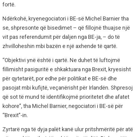
fortë.
Ndërkohë, kryenegociatori i BE-së Michel Barnier tha
se, shpresonte që bisedimet – që fillojnë thuajse një
vit pas referendumit për daljen nga BE-ja, – do të
zhvilloheshin mbi bazën e një axhende të qartë.
“Objektivi ynë është i qartë. Ne duhet të luftojmë
fillimisht pasiguritë e shkaktuara nga Brexit, kryesisht
për qytetarët, por edhe për politikat e BE-së dhe
pasojat mbi kufijtë, veçanërisht për Irlandën. Shpresoj
që sot të mund të identifikojmë prioritetet dhe afatet
kohore”, tha Michel Barnier, negociatori i BE-së për
“Brexit”-in.
Zyrtarë nga të dyja palët kanë ulur pritshmëritë për atë