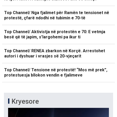
Top Channel/ Nga fjalimet për Ramën te tensionet në
protestë, çfarë ndodhi në tubimin e 70-të
Top Channel/ Aktivistja në protestën e 70: E vetmja
besë që të japim, s’largohemi pa ikur ti
Top Channel/ RENEA zbarkon në Korçë. Arrestohet
autori i dyshuar i vrasjes së 20-vjeçarit
Top Channel/ Tensione në protestë! “Mos më prek”,
protestuesja bllokon vendin e fjalimeve
Kryesore