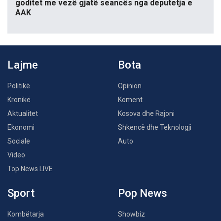
goditet me vezë gjatë seancës nga deputetja e
AAK
Lajme
Bota
Politikë
Opinion
Kronikë
Koment
Aktualitet
Kosova dhe Rajoni
Ekonomi
Shkencë dhe Teknologji
Sociale
Auto
Video
Top News LIVE
Sport
Pop News
Kombëtarja
Showbiz