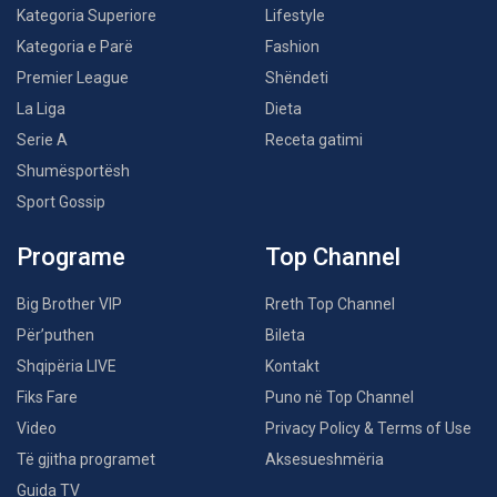
Kategoria Superiore
Lifestyle
Kategoria e Parë
Fashion
Premier League
Shëndeti
La Liga
Dieta
Serie A
Receta gatimi
Shumësportësh
Sport Gossip
Programe
Top Channel
Big Brother VIP
Rreth Top Channel
Për’puthen
Bileta
Shqipëria LIVE
Kontakt
Fiks Fare
Puno në Top Channel
Video
Privacy Policy & Terms of Use
Të gjitha programet
Aksesueshmëria
Guida TV