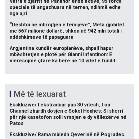
Vatra e zjarrit në Panahor ende aktive, 95 forca
speciale të angazhuara në terren, ndihmë edhe
nga ajri
“Dështoi në mbrojtjen e fëmijëve”, Meta gjobitet
me 567 milionë dollarë, shkon në 942 mln totali i
ndëshkimeve të papaguara
Argjentina kundër europianëve, shpall hapur
mbështetjen e plotë për Gianni Infantinon: E
vlerësojmë çfarë ka bërë në 10 vitet e fundit
Më të lexuarat
Ekskluzive/ I ekstraduar pas 30 vitesh, Top
Channel zbardh dosjen e Sokol Hoxhës: Si sherri
për një kasetofon solli vrasjen e dy vëllezërve në
Patos
Ekskluzive/ Rama mbledh Qeverinë në Pogradec.