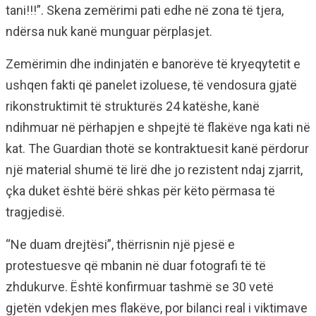
tani!!!”. Skena zemërimi pati edhe në zona të tjera,
ndërsa nuk kanë munguar përplasjet.
Zemërimin dhe indinjatën e banorëve të kryeqytetit e
ushqen fakti që panelet izoluese, të vendosura gjatë
rikonstruktimit të strukturës 24 katëshe, kanë
ndihmuar në përhapjen e shpejtë të flakëve nga kati në
kat. The Guardian thotë se kontraktuesit kanë përdorur
një material shumë të lirë dhe jo rezistent ndaj zjarrit,
çka duket është bërë shkas për këto përmasa të
tragjedisë.
“Ne duam drejtësi”, thërrisnin një pjesë e
protestuesve që mbanin në duar fotografi të të
zhdukurve. Është konfirmuar tashmë se 30 vetë
gjetën vdekjen mes flakëve, por bilanci real i viktimave