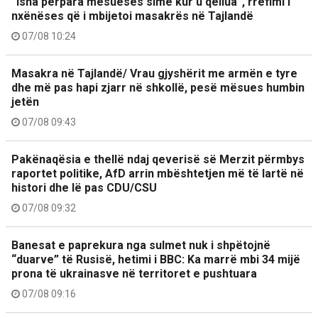
“Isha përpara mësueses sime kur u qëllua”, rrëfimi i
nxënëses që i mbijetoi masakrës në Tajlandë
07/08 10:24
Masakra në Tajlandë/ Vrau gjyshërit me armën e tyre
dhe më pas hapi zjarr në shkollë, pesë mësues humbin
jetën
07/08 09:43
Pakënaqësia e thellë ndaj qeverisë së Merzit përmbys
raportet politike, AfD arrin mbështetjen më të lartë në
histori dhe lë pas CDU/CSU
07/08 09:32
Banesat e paprekura nga sulmet nuk i shpëtojnë
“duarve” të Rusisë, hetimi i BBC: Ka marrë mbi 34 mijë
prona të ukrainasve në territoret e pushtuara
07/08 09:16