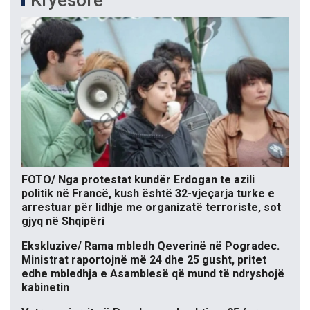
Kryesore
FOTO/ Nga protestat kundër Erdogan te azili
politik në Francë, kush është 32-vjeçarja turke e
arrestuar për lidhje me organizatë terroriste, sot
gjyq në Shqipëri
Ekskluzive/ Rama mbledh Qeverinë në Pogradec.
Ministrat raportojnë më 24 dhe 25 gusht, pritet
edhe mbledhja e Asamblesë që mund të ndryshojë
kabinetin