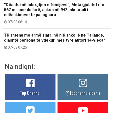
“Dështoi në mbrojtjen e fëmijëve”, Meta gjobitet me
567 milionë dollarë, shkon në 942 mln totali i
ndëshkimeve të papaguara
07/08 08:14
Të shtëna me armë zjarri në një shkollë në Tajlandë,
gjashtë persona të vdekur, mes tyre autori 14-vjeçar
07/08 07:25
Na ndiqni:
Top Channel
@topchannelalbania