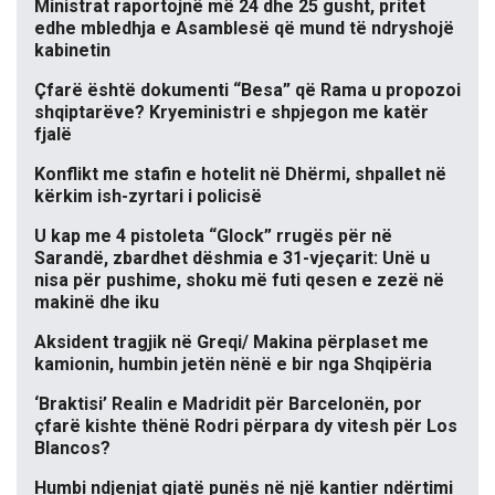
Ministrat raportojnë më 24 dhe 25 gusht, pritet
edhe mbledhja e Asamblesë që mund të ndryshojë
kabinetin
Çfarë është dokumenti “Besa” që Rama u propozoi
shqiptarëve? Kryeministri e shpjegon me katër
fjalë
Konflikt me stafin e hotelit në Dhërmi, shpallet në
kërkim ish-zyrtari i policisë
U kap me 4 pistoleta “Glock” rrugës për në
Sarandë, zbardhet dëshmia e 31-vjeçarit: Unë u
nisa për pushime, shoku më futi qesen e zezë në
makinë dhe iku
Aksident tragjik në Greqi/ Makina përplaset me
kamionin, humbin jetën nënë e bir nga Shqipëria
‘Braktisi’ Realin e Madridit për Barcelonën, por
çfarë kishte thënë Rodri përpara dy vitesh për Los
Blancos?
Humbi ndjenjat gjatë punës në një kantier ndërtimi