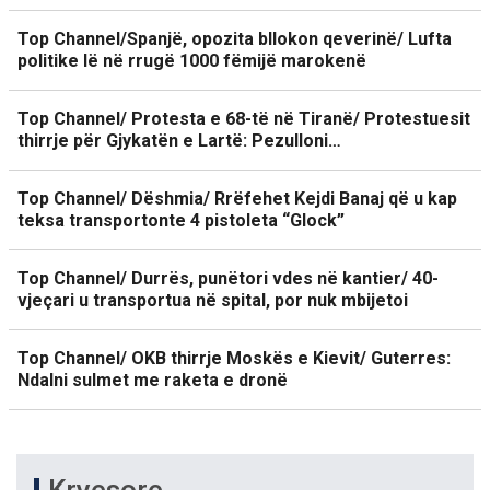
Top Channel/Spanjë, opozita bllokon qeverinë/ Lufta
politike lë në rrugë 1000 fëmijë marokenë
Top Channel/ Protesta e 68-të në Tiranë/ Protestuesit
thirrje për Gjykatën e Lartë: Pezulloni…
Top Channel/ Dëshmia/ Rrëfehet Kejdi Banaj që u kap
teksa transportonte 4 pistoleta “Glock”
Top Channel/ Durrës, punëtori vdes në kantier/ 40-
vjeçari u transportua në spital, por nuk mbijetoi
Top Channel/ OKB thirrje Moskës e Kievit/ Guterres:
Ndalni sulmet me raketa e dronë