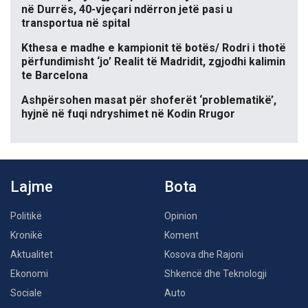
në Durrës, 40-vjeçari ndërron jetë pasi u
transportua në spital
Kthesa e madhe e kampionit të botës/ Rodri i thotë
përfundimisht ‘jo’ Realit të Madridit, zgjodhi kalimin
te Barcelona
Ashpërsohen masat për shoferët ‘problematikë’,
hyjnë në fuqi ndryshimet në Kodin Rrugor
Lajme
Bota
Politikë
Opinion
Kronikë
Koment
Aktualitet
Kosova dhe Rajoni
Ekonomi
Shkencë dhe Teknologji
Sociale
Auto