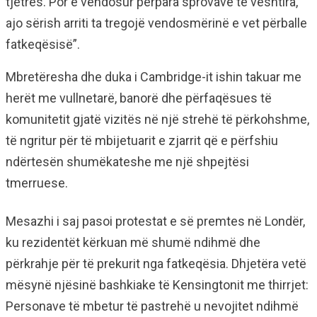
tjetrës. Por e vendosur përpara sprovave të vështira,
ajo sërish arriti ta tregojë vendosmërinë e vet përballe
fatkeqësisë”.
Mbretëresha dhe duka i Cambridge-it ishin takuar me
herët me vullnetarë, banorë dhe përfaqësues të
komunitetit gjatë vizitës në një strehë të përkohshme,
të ngritur për të mbijetuarit e zjarrit që e përfshiu
ndërtesën shumëkateshe me një shpejtësi
tmerruese.
Mesazhi i saj pasoi protestat e së premtes në Londër,
ku rezidentët kërkuan më shumë ndihmë dhe
përkrahje për të prekurit nga fatkeqësia. Dhjetëra vetë
mësynë njësinë bashkiake të Kensingtonit me thirrjet:
Personave të mbetur të pastrehë u nevojitet ndihmë