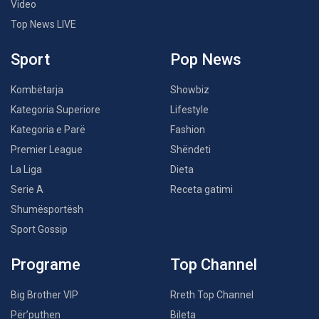
Video
Top News LIVE
Sport
Pop News
Kombëtarja
Showbiz
Kategoria Superiore
Lifestyle
Kategoria e Parë
Fashion
Premier League
Shëndeti
La Liga
Dieta
Serie A
Receta gatimi
Shumësportësh
Sport Gossip
Programe
Top Channel
Big Brother VIP
Rreth Top Channel
Për’puthen
Bileta