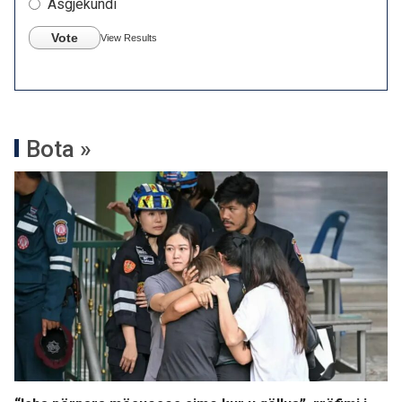
Asgjëkundi
Vote
View Results
Bota »