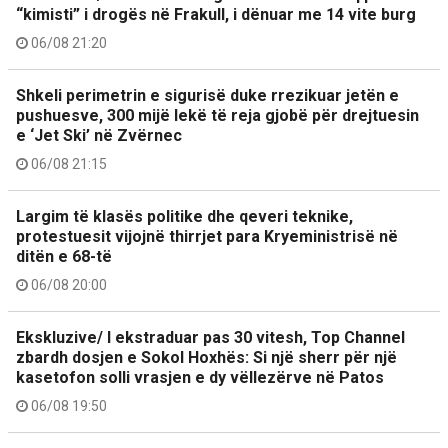
“kimisti” i drogës në Frakull, i dënuar me 14 vite burg
06/08 21:20
Shkeli perimetrin e sigurisë duke rrezikuar jetën e
pushuesve, 300 mijë lekë të reja gjobë për drejtuesin
e ‘Jet Ski’ në Zvërnec
06/08 21:15
Largim të klasës politike dhe qeveri teknike,
protestuesit vijojnë thirrjet para Kryeministrisë në
ditën e 68-të
06/08 20:00
Ekskluzive/ I ekstraduar pas 30 vitesh, Top Channel
zbardh dosjen e Sokol Hoxhës: Si një sherr për një
kasetofon solli vrasjen e dy vëllezërve në Patos
06/08 19:50