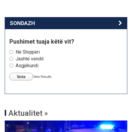
SONDAZH
Pushimet tuaja këtë vit?
Në Shqipëri
Jashtë vendit
Asgjëkundi
Vote
View Results
Aktualitet »