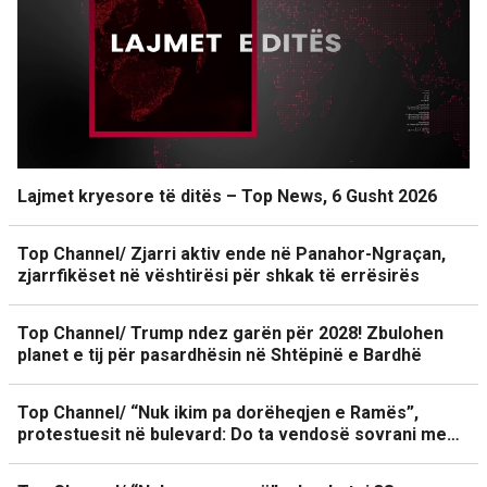
Lajmet kryesore të ditës – Top News, 6 Gusht 2026
Top Channel/ Zjarri aktiv ende në Panahor-Ngraçan,
zjarrfikëset në vështirësi për shkak të errësirës
Top Channel/ Trump ndez garën për 2028! Zbulohen
planet e tij për pasardhësin në Shtëpinë e Bardhë
Top Channel/ “Nuk ikim pa dorëheqjen e Ramës”,
protestuesit në bulevard: Do ta vendosë sovrani me…