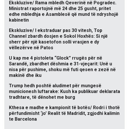
Ekskluzive/ Rama mbledh Qeverinë në Pogradec.
Ministrat raportojnë më 24 dhe 25 gusht, pritet
edhe mbledhja e Asamblesë që mund të ndryshojë
kabinetin
Ekskluzive/ I ekstraduar pas 30 vitesh, Top
Channel zbardh dosjen e Sokol Hoxhës: Si një
sherr për një kasetofon solli vrasjen e dy
vëllezërve në Patos
U kap me 4 pistoleta “Glock” rrugës për në
Sarandë, zbardhet dëshmia e 31-vjeçarit: Unë u
nisa për pushime, shoku më futi qesen e zezë në
makinë dhe iku
Trump hedh poshtë aludimet për mungesë
municionesh luftarake: Kush ka publikuar deklarata
tradhtare, të dënohet me burg
Kthesa e madhe e kampionit të botës/ Rodri i thotë
përfundimisht ‘jo’ Realit të Madridit, zgjodhi kalimin
te Barcelona