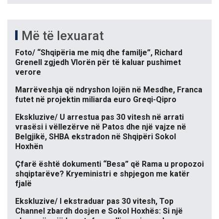
Më të lexuarat
Foto/ “Shqipëria me miq dhe familje”, Richard
Grenell zgjedh Vlorën për të kaluar pushimet
verore
Marrëveshja që ndryshon lojën në Mesdhe, Franca
futet në projektin miliarda euro Greqi-Qipro
Ekskluzive/ U arrestua pas 30 vitesh në arrati
vrasësi i vëllezërve në Patos dhe një vajze në
Belgjikë, SHBA ekstradon në Shqipëri Sokol
Hoxhën
Çfarë është dokumenti “Besa” që Rama u propozoi
shqiptarëve? Kryeministri e shpjegon me katër
fjalë
Ekskluzive/ I ekstraduar pas 30 vitesh, Top
Channel zbardh dosjen e Sokol Hoxhës: Si një