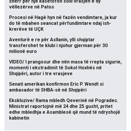
sherr për një kasetofon solli vrasjen e dy
vëllezërve në Patos
Procesi në Hagë hyn në fazën vendimtare, ja kur
do të mbahen seancat përfundimtare ndaj ish-
krerëve të UÇK
Aventurë e re për Asllanin, ylli shqiptar
transferohet te klubi i njohur gjerman për 30
milionë euro
VIDEO/ I prangosur dhe nën masa të rrepta sigurie,
momenti i ekstradimit të Sokol Hoxhës në
Shqipëri, autor i tre vrasjeve
Senati amerikan konfirmon Eric P. Wendt si
ambasador të SHBA-së në Shqipëri
Ekskluzive/ Rama mbledh Qeverinë në Pogradec.
Ministrat raportojnë më 24 dhe 25 gusht, pritet
edhe mbledhja e Asamblesë që mund të ndryshojë
kabinetin