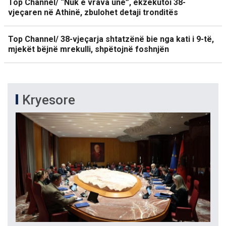
Top Channel/ “Nuk e vrava unë”, ekzekutoi 38-
vjeçaren në Athinë, zbulohet detaji tronditës
Top Channel/ 38-vjeçarja shtatzënë bie nga kati i 9-të,
mjekët bëjnë mrekulli, shpëtojnë foshnjën
Kryesore