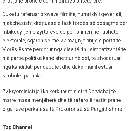
cilat janë pronë e administratës shtetërore.
Duke iu referuar provave filmike, numri dy i qeverisë,
njëkohësisht drejtuese e task forcës së posaçme për
mbikëqyrjen e zyrtarëve që përfshihen në fushatë
elektorale, sqaron se më 27 maj, një anije e portit të
Vlorës është përdorur nga disa të rinj, simpatizantë të
një partie politike kanë shëtitur në det, të shoqëruar
nga kandidati për deputet dhe duke manifestuar
simbolet partiake.
Zv.kryeministrja i ka kërkuar ministrit Dervishaj të
marrë masa menjëherë dhe të referojë rastin pranë
organeve përkatëse të Prokurorisë së Përgjithshme.
Top Channel