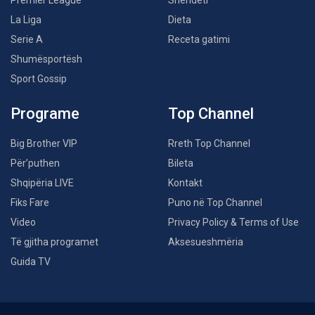
Premier League
Shëndeti
La Liga
Dieta
Serie A
Receta gatimi
Shumësportësh
Sport Gossip
Programe
Top Channel
Big Brother VIP
Rreth Top Channel
Për’puthen
Bileta
Shqipëria LIVE
Kontakt
Fiks Fare
Puno në Top Channel
Video
Privacy Policy & Terms of Use
Të gjitha programet
Aksesueshmëria
Guida TV