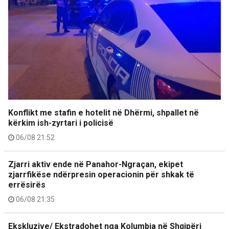
Konflikt me stafin e hotelit në Dhërmi, shpallet në
kërkim ish-zyrtari i policisë
06/08 21:52
Zjarri aktiv ende në Panahor-Ngraçan, ekipet
zjarrfikëse ndërpresin operacionin për shkak të
errësirës
06/08 21:35
Ekskluzive/ Ekstradohet nga Kolumbia në Shqipëri