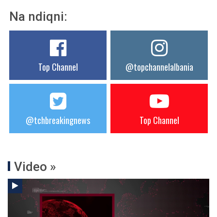
Na ndiqni:
Top Channel
@topchannelalbania
@tchbreakingnews
Top Channel
Video »