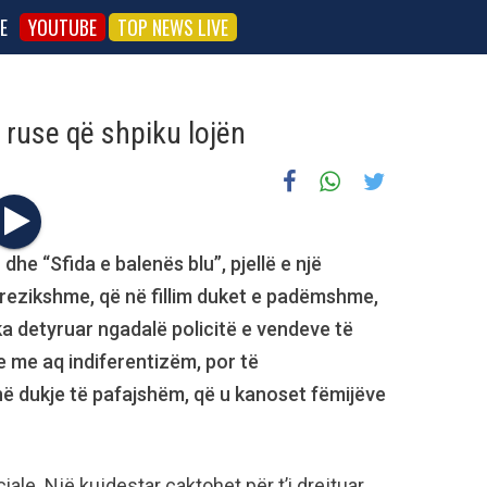
E
YOUTUBE
TOP NEWS LIVE
 ruse që shpiku lojën
dhe “Sfida e balenës blu”, pjellë e një
 rrezikshme, që në fillim duket e padëmshme,
ka detyruar ngadalë policitë e vendeve të
 me aq indiferentizëm, por të
në dukje të pafajshëm, që u kanoset fëmijëve
ale. Një kujdestar caktohet për t’i drejtuar