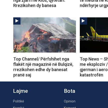
nga zjarri në Klos, qytetari:
të mëdha në K
Rrezikohen dy banesa
ndërhyrje urgj
Top Channel/ Përfshihet nga
Top News – Sh
flakët një magazinë në Bulqizë,
me eksploziv /
rrezikohen edhe dy banesat
gjerman i aero
pranë saj
katastrofën
Lajme
Bota
Politikë
Opinion
Kronikë
Koment