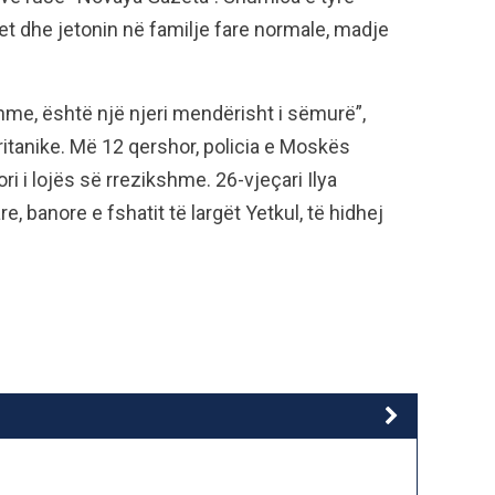
net dhe jetonin në familje fare normale, madje
shme, është një njeri mendërisht i sëmurë”,
ritanike. Më 12 qershor, policia e Moskës
ri i lojës së rrezikshme. 26-vjeçari Ilya
, banore e fshatit të largët Yetkul, të hidhej