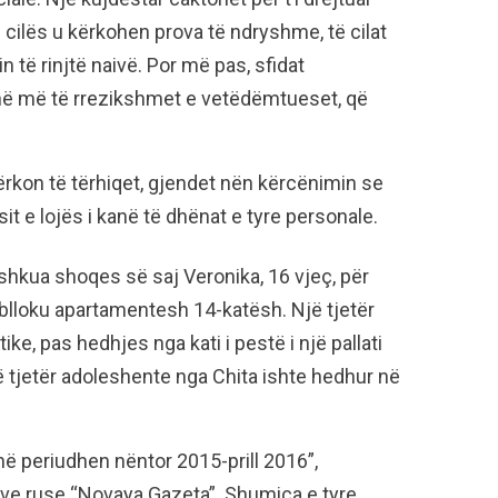
 cilës u kërkohen prova të ndryshme, të cilat
in të rinjtë naivë. Por më pas, sfidat
në më të rrezikshmet e vetëdëmtueset, që
rkon të tërhiqet, gjendet nën kërcënimin se
sit e lojës i kanë të dhënat e tyre personale.
ashkua shoqes së saj Veronika, 16 vjeç, për
ë blloku apartamentesh 14-katësh. Një tjetër
ike, pas hedhjes nga kati i pestë i një pallati
jë tjetër adoleshente nga Chita ishte hedhur në
 periudhen nëntor 2015-prill 2016”,
ive ruse “Novaya Gazeta”. Shumica e tyre