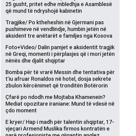
25 gusht, pritet edhe mbledhja e Asamblesë
që mund të ndryshojë kabinetin
Tragjike/ Po ktheheshin në Gjermani pas
pushimeve në vendlindje, humbin jetën në
aksident tre anëtarët e familjes nga Kosova
Foto+Video/ Dalin pamjet e aksidentit tragjik
në Greqi, momenti i përplasjes që i mori jetën
nënës dhe djalit shqiptar
Bomba për të vrarë Messin dhe tentativa për
t’iu afruar Ronaldos në hotel, dosja sekrete
zbulon kërcënimet që tronditën Botërorin
Çfarë po ndodh me Mojtaba Khamenein?
Mediat opozitare iraniane: Mund të vdesë në
çdo moment
E kryer/ Hap i madh për talentin shqiptar, 17-
vjeçari Armend Muslika firmos kontratën e
parë profesioniste me gjigantin anglez