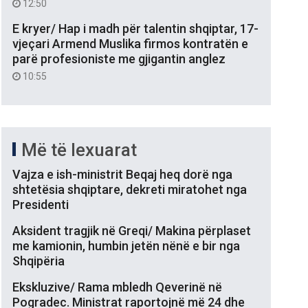
12:50
E kryer/ Hap i madh për talentin shqiptar, 17-
vjeçari Armend Muslika firmos kontratën e
parë profesioniste me gjigantin anglez
10:55
Më të lexuarat
Vajza e ish-ministrit Beqaj heq dorë nga
shtetësia shqiptare, dekreti miratohet nga
Presidenti
Aksident tragjik në Greqi/ Makina përplaset
me kamionin, humbin jetën nënë e bir nga
Shqipëria
Ekskluzive/ Rama mbledh Qeverinë në
Pogradec. Ministrat raportojnë më 24 dhe