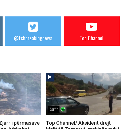
@tchbreakingnews
Top Channel
Zjarr i përmasave
Top Channel/ Aksident drejt