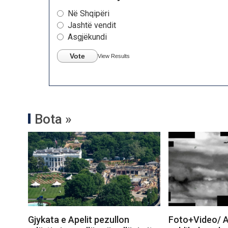
Në Shqipëri
Jashtë vendit
Asgjëkundi
Vote
View Results
Bota »
Gjykata e Apelit pezullon
Foto+Video/ A