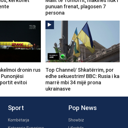
los, kërkohet
Malit të Tomorrit, makinës nuk i
ente
punuan frenat, plagosen 7
persona
kelmoi dronin rus
Top Channel/ Shkatërrim, por
 Punonjësi
edhe sekuestrim! BBC: Rusia i ka
portit evitoi
marrë mbi 34 mijë prona
ukrainasve
Sport
Pop News
Kombëtarja
Showbiz
Kategoria Superiore
Lifestyle