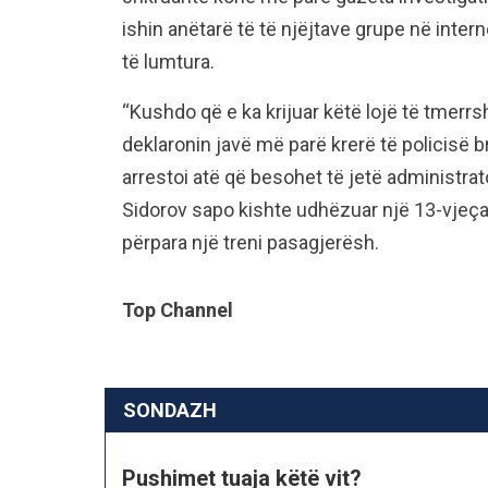
ishin anëtarë të të njëjtave grupe në inter
të lumtura.
“Kushdo që e ka krijuar këtë lojë të tmerr
deklaronin javë më parë krerë të policisë b
arrestoi atë që besohet të jetë administrato
Sidorov sapo kishte udhëzuar një 13-vjeçare
përpara një treni pasagjerësh.
Top Channel
SONDAZH
Pushimet tuaja këtë vit?