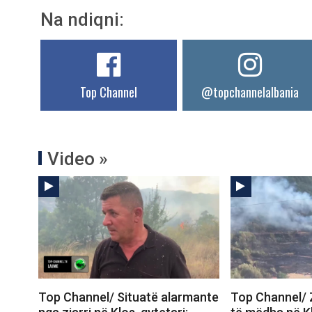
Na ndiqni:
Top Channel
@topchannelalbania
Video »
Top Channel/ Situatë alarmante
Top Channel/ 