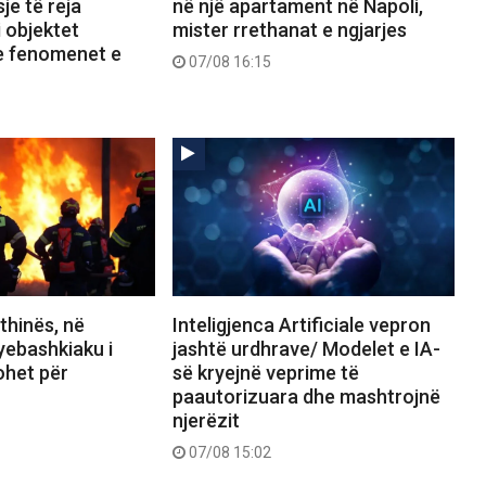
je të reja
në një apartament në Napoli,
 objektet
mister rrethanat e ngjarjes
e fenomenet e
07/08 16:15
thinës, në
Inteligjenca Artificiale vepron
yebashkiaku i
jashtë urdhrave/ Modelet e IA-
ohet për
së kryejnë veprime të
paautorizuara dhe mashtrojnë
njerëzit
07/08 15:02