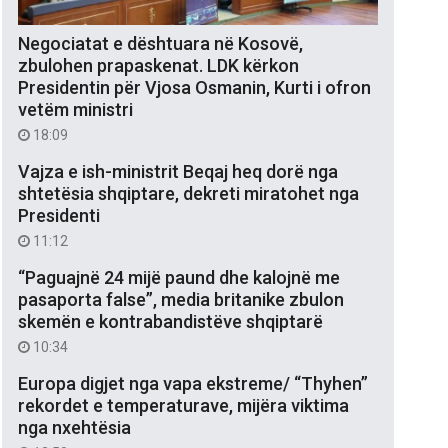
Negociatat e dështuara në Kosovë,
zbulohen prapaskenat. LDK kërkon
Presidentin për Vjosa Osmanin, Kurti i ofron
vetëm ministri
18:09
Vajza e ish-ministrit Beqaj heq dorë nga
shtetësia shqiptare, dekreti miratohet nga
Presidenti
11:12
“Paguajnë 24 mijë paund dhe kalojnë me
pasaporta false”, media britanike zbulon
skemën e kontrabandistëve shqiptarë
10:34
Europa digjet nga vapa ekstreme/ “Thyhen”
rekordet e temperaturave, mijëra viktima
nga nxehtësia