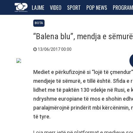
LAJME
VIDEO
SPORT
POP NEWS
PROGRAM
BOTA
“Balena blu”, mendja e sëmurë
13/06/2017 00:00
Mediet e përkufizojnë si “lojë të çmendur” 
mendjeje të sëmurë, e tillë është. Sfida e
lidhet me të paktën 130 vdekje në Rusi, e 
ndryshme europiane të mos e shohin edhe
paralajmërojnë prindërit mbi kërcënimin, 
të tyre.
Loja merr jetë në platformat e medieve soci