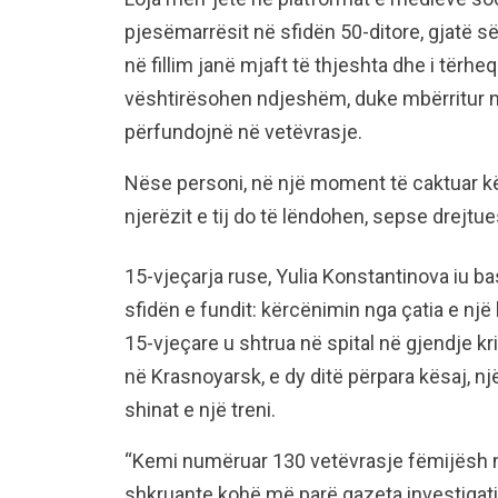
pjesëmarrësit në sfidën 50-ditore, gjatë së
në fillim janë mjaft të thjeshta dhe i tërheq
vështirësohen ndjeshëm, duke mbërritur 
përfundojnë në vetëvrasje.
Nëse personi, në një moment të caktuar kë
njerëzit e tij do të lëndohen, sepse drejtue
15-vjeçarja ruse, Yulia Konstantinova iu b
sfidën e fundit: kërcënimin nga çatia e nj
15-vjeçare u shtrua në spital në gjendje krit
në Krasnoyarsk, e dy ditë përpara kësaj, n
shinat e një treni.
“Kemi numëruar 130 vetëvrasje fëmijësh në
shkruante kohë më parë gazeta investigat