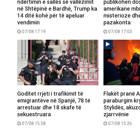
ndërtimin e sallës së vallëzimit
publikohen dos
në Shtëpinë e Bardhë, Trump ka
amerikane mbi
14 ditë kohë për të apeluar
misterioze dh
vendimin
pazakonta
07/08 17:19
07/08 17:03
Goditet rrjeti i trafikimit të
Flakët pranë A
emigrantëve në Spanjë, 78 të
paraburgim kr
arrestuar dhe 18 skafe të
Stylidës, akuz
sekuestruara
zjarrvënie
07/08 15:58
07/08 15:26