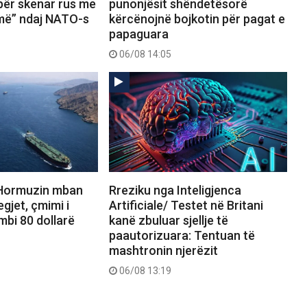
për skenar rus me
punonjësit shëndetësorë
emë” ndaj NATO-s
kërcënojnë bojkotin për pagat e
papaguara
06/08 14:05
 Hormuzin mban
Rreziku nga Inteligjenca
gjet, çmimi i
Artificiale/ Testet në Britani
mbi 80 dollarë
kanë zbuluar sjellje të
paautorizuara: Tentuan të
mashtronin njerëzit
06/08 13:19