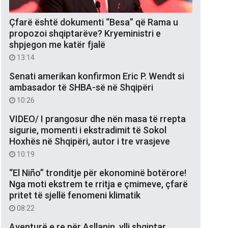
Çfarë është dokumenti “Besa” që Rama u
propozoi shqiptarëve? Kryeministri e
shpjegon me katër fjalë
13:14
Senati amerikan konfirmon Eric P. Wendt si
ambasador të SHBA-së në Shqipëri
10:26
VIDEO/ I prangosur dhe nën masa të rrepta
sigurie, momenti i ekstradimit të Sokol
Hoxhës në Shqipëri, autor i tre vrasjeve
10:19
“El Niño” tronditje për ekonominë botërore!
Nga moti ekstrem te rritja e çmimeve, çfarë
pritet të sjellë fenomeni klimatik
08:22
Aventurë e re për Asllanin, ylli shqiptar