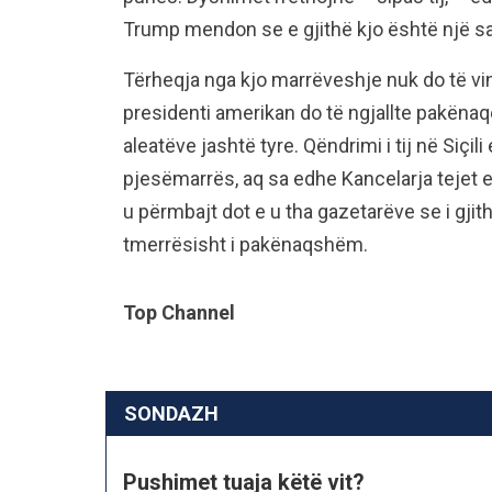
Trump mendon se e gjithë kjo është një sa
Tërheqja nga kjo marrëveshje nuk do të vinte
presidenti amerikan do të ngjallte pakënaq
aleatëve jashtë tyre. Qëndrimi i tij në Siçil
pjesëmarrës, aq sa edhe Kancelarja tejet 
u përmbajt dot e u tha gazetarëve se i gji
tmerrësisht i pakënaqshëm.
Top Channel
SONDAZH
Pushimet tuaja këtë vit?