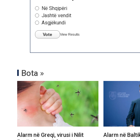
Në Shqipëri
Jashtë vendit
Asgjëkundi
Vote
View Results
Bota »
Alarm në Greqi, virusi i Nilit
Alarm në Baltik