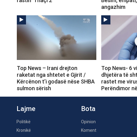
rastin ‘Thaçi 2’
Besim, empati
angazhim
Top News – Irani drejton
Top News- 6 v
raketat nga shtetet e Gjirit /
dhjetëra të sh
Kërcënon t’i godasë nëse SHBA
rastet me virus
sulmon sërish
Perëndimor në
Lajme
Bota
Politikë
Opinion
Kronikë
Koment