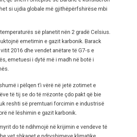
ihet si ujdia globale më gjithëpërfshirëse mbi
 temperaturës së planetit nën 2 gradë Celsius.
duktojnë emetimin e gazit karbonik. Barack
vitit 2016 dhe vendet anëtare të G7-s e
, emetuesi i dytë më i madh në botë i
nës.
shumë i pëlqen t’i vërë në jetë zotimet e
ve të tij se do të rrëzonte çdo pakt që bie
k reshti së premtuari forcimin e industrisë
orë në lëshimin e gazit karbonik.
yrit do të ndihmojë në krijimin e vendeve të
dhe vet shkaqet e ndryshimeve klimatike.