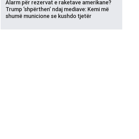
Alarm për rezervat e raketave amerikane?
Trump ‘shpërthen’ ndaj mediave: Kemi më
shumë municione se kushdo tjetër