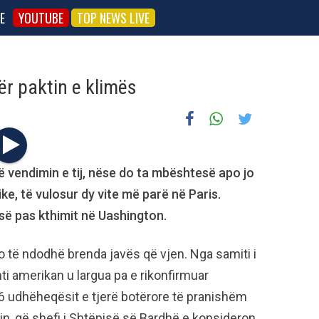
E
YOUTUBE
TOP NEWS LIVE
r paktin e klimës
 vendimin e tij, nëse do ta mbështesë apo jo
e, të vulosur dy vite më parë në Paris.
së pas kthimit në Uashington.
do të ndodhë brenda javës që vjen. Nga samiti i
nti amerikan u largua pa e rikonfirmuar
 udhëheqësit e tjerë botërore të pranishëm
in, që shefi i Shtëpisë së Bardhë e konsideron