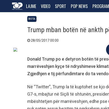
LAJME
VIDEO
SPORT
POP NEWS
PROGRAM
BOTA
Trump mban botën në ankth pë
28/05/2017 00:00
Donald Trump po e detyron botën të presë
marrëveshjen kyçe të ndryshimeve klimatik
Zgjedhjen e tij përfundimtare do ta vendo
Në “Twitter”, Trump la të kuptohet se kjo 
G7-s, mbajtur në Siçili të shtunën, preside
mbështetjen për marrëveshjen, edhe pse 6
nuk patën asnjë hezitim të përkrahnin pakt