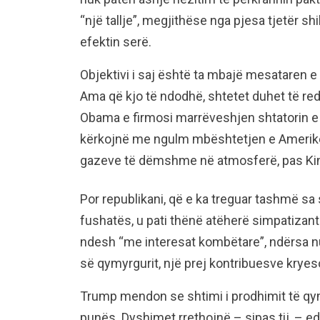
“një tallje”, megjithëse nga pjesa tjetër sh
efektin serë.
Objektivi i saj është ta mbajë mesataren e
Ama që kjo të ndodhë, shtetet duhet të re
Obama e firmosi marrëveshjen shtatorin e 
kërkojnë me ngulm mbështetjen e Amerikës
gazeve të dëmshme në atmosferë, pas Ki
Por republikani, që e ka treguar tashmë sa 
fushatës, u pati thënë atëherë simpatizantë
ndesh “me interesat kombëtare”, ndërsa nu
së qymyrgurit, një prej kontribuesve kryes
Trump mendon se shtimi i prodhimit të qym
punës. Dyshimet rrethojnë – sipas tij, – e