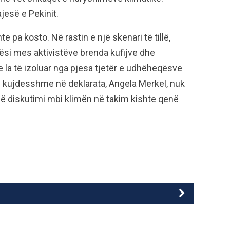
jesë e Pekinit.
 pa kosto. Në rastin e një skenari të tillë,
ësi mes aktivistëve brenda kufijve dhe
i e la të izoluar nga pjesa tjetër e udhëheqësve
e kujdesshme në deklarata, Angela Merkel, nuk
thë diskutimi mbi klimën në takim kishte qenë