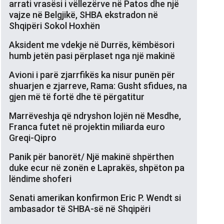
arrati vrasësi i vëllezërve në Patos dhe një
vajze në Belgjikë, SHBA ekstradon në
Shqipëri Sokol Hoxhën
Aksident me vdekje në Durrës, këmbësori
humb jetën pasi përplaset nga një makinë
Avioni i parë zjarrfikës ka nisur punën për
shuarjen e zjarreve, Rama: Gusht sfidues, na
gjen më të fortë dhe të përgatitur
Marrëveshja që ndryshon lojën në Mesdhe,
Franca futet në projektin miliarda euro
Greqi-Qipro
Panik për banorët/ Një makinë shpërthen
duke ecur në zonën e Laprakës, shpëton pa
lëndime shoferi
Senati amerikan konfirmon Eric P. Wendt si
ambasador të SHBA-së në Shqipëri