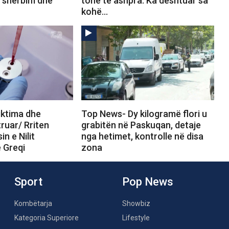
, shërbim dhe
tone të ashpra: Ka dështuar sa
kohë…
iktima dhe
Top News- Dy kilogramë flori u
truar/ Rriten
grabitën në Paskuqan, detaje
in e Nilit
nga hetimet, kontrolle në disa
 Greqi
zona
Sport
Pop News
Kombëtarja
Showbiz
Kategoria Superiore
Lifestyle