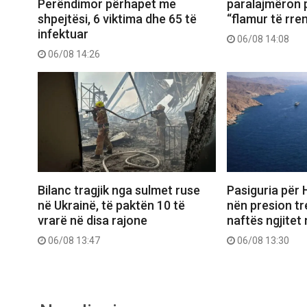
Perëndimor përhapet me
paralajmëron 
shpejtësi, 6 viktima dhe 65 të
“flamur të rr
infektuar
06/08 14:08
06/08 14:26
Bilanc tragjik nga sulmet ruse
Pasiguria për
në Ukrainë, të paktën 10 të
nën presion tre
vrarë në disa rajone
naftës ngjitet 
06/08 13:47
06/08 13:30