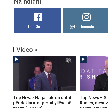
Na ndiqni:
Top Channel
@topchannelalbania
Video »
Top News- Haga cakton datat
Top News – Sht
për deklaratat përmbyllëse për
Ramës, mesazhi