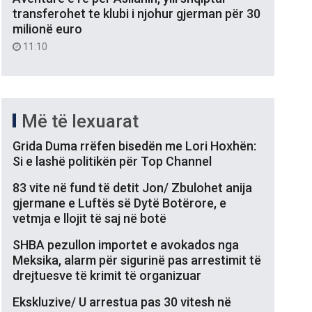
transferohet te klubi i njohur gjerman për 30
milionë euro
11:10
Më të lexuarat
Grida Duma rrëfen bisedën me Lori Hoxhën:
Si e lashë politikën për Top Channel
83 vite në fund të detit Jon/ Zbulohet anija
gjermane e Luftës së Dytë Botërore, e
vetmja e llojit të saj në botë
SHBA pezullon importet e avokados nga
Meksika, alarm për sigurinë pas arrestimit të
drejtuesve të krimit të organizuar
Ekskluzive/ U arrestua pas 30 vitesh në