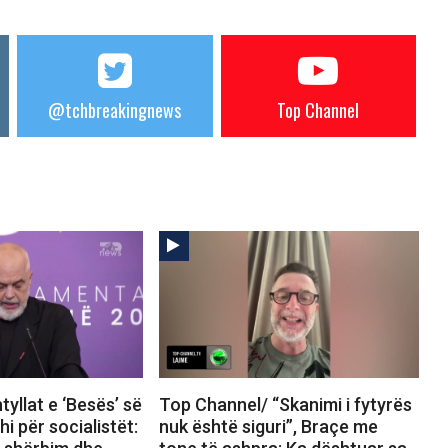
@tchbreakingnews
Top Channel
yllat e ‘Besës’ së
Top Channel/ “Skanimi i fytyrës
 për socialistët:
nuk është siguri”, Braçe me