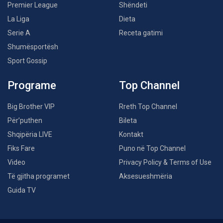
Premier League
Shëndeti
La Liga
Dieta
Serie A
Receta gatimi
Shumësportësh
Sport Gossip
Programe
Top Channel
Big Brother VIP
Rreth Top Channel
Për’puthen
Bileta
Shqipëria LIVE
Kontakt
Fiks Fare
Puno në Top Channel
Video
Privacy Policy & Terms of Use
Të gjitha programet
Aksesueshmëria
Guida TV