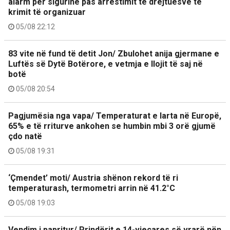
alarm për sigurinë pas arrestimit të drejtuesve të
krimit të organizuar
05/08 22:12
83 vite në fund të detit Jon/ Zbulohet anija gjermane e
Luftës së Dytë Botërore, e vetmja e llojit të saj në
botë
05/08 20:54
Pagjumësia nga vapa/ Temperaturat e larta në Europë,
65% e të rriturve ankohen se humbin mbi 3 orë gjumë
çdo natë
05/08 19:31
‘Çmendet’ moti/ Austria shënon rekord të ri
temperaturash, termometri arrin në 41.2°C
05/08 19:03
Vendim i papritur/ Prindërit e 14-vjeçares së vrarë nën