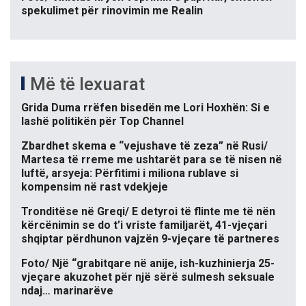
spekulimet për rinovimin me Realin
Më të lexuarat
Grida Duma rrëfen bisedën me Lori Hoxhën: Si e
lashë politikën për Top Channel
Zbardhet skema e “vejushave të zeza” në Rusi/
Martesa të rreme me ushtarët para se të nisen në
luftë, arsyeja: Përfitimi i miliona rublave si
kompensim në rast vdekjeje
Tronditëse në Greqi/ E detyroi të flinte me të nën
kërcënimin se do t’i vriste familjarët, 41-vjeçari
shqiptar përdhunon vajzën 9-vjeçare të partneres
Foto/ Një “grabitqare në anije, ish-kuzhinierja 25-
vjeçare akuzohet për një sërë sulmesh seksuale
ndaj… marinarëve