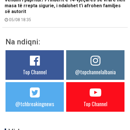
masa të rrepta sigurie, i ndalohet t’i afrohen familjes
së autorit
05/08 18:35
Na ndiqni:
Top Channel
@topchannelalbania
@tchbreakingnews
Top Channel