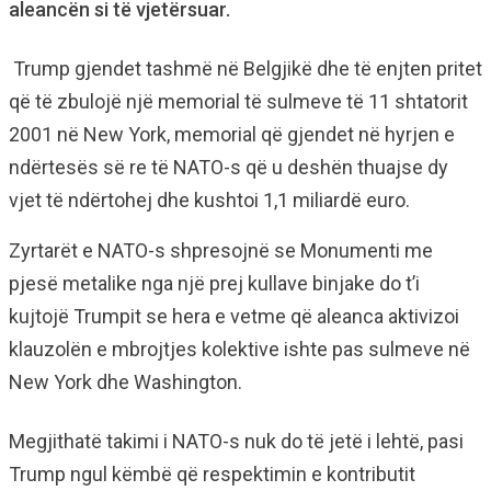
aleancën si të vjetërsuar.
Trump gjendet tashmë në Belgjikë dhe të enjten pritet
që të zbulojë një memorial të sulmeve të 11 shtatorit
2001 në New York, memorial që gjendet në hyrjen e
ndërtesës së re të NATO-s që u deshën thuajse dy
vjet të ndërtohej dhe kushtoi 1,1 miliardë euro.
Zyrtarët e NATO-s shpresojnë se Monumenti me
pjesë metalike nga një prej kullave binjake do t’i
kujtojë Trumpit se hera e vetme që aleanca aktivizoi
klauzolën e mbrojtjes kolektive ishte pas sulmeve në
New York dhe Washington.
Megjithatë takimi i NATO-s nuk do të jetë i lehtë, pasi
Trump ngul këmbë që respektimin e kontributit