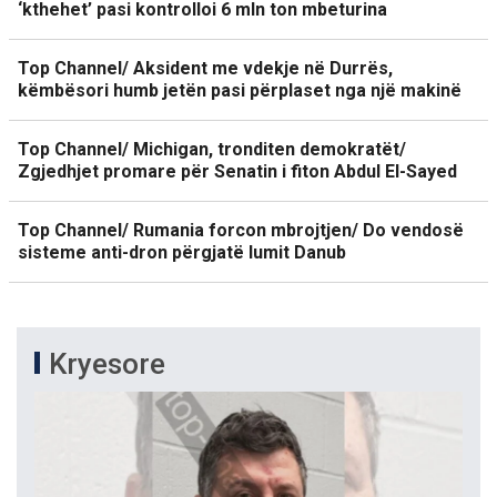
‘kthehet’ pasi kontrolloi 6 mln ton mbeturina
Top Channel/ Aksident me vdekje në Durrës,
këmbësori humb jetën pasi përplaset nga një makinë
Top Channel/ Michigan, tronditen demokratët/
Zgjedhjet promare për Senatin i fiton Abdul El-Sayed
Top Channel/ Rumania forcon mbrojtjen/ Do vendosë
sisteme anti-dron përgjatë lumit Danub
Kryesore