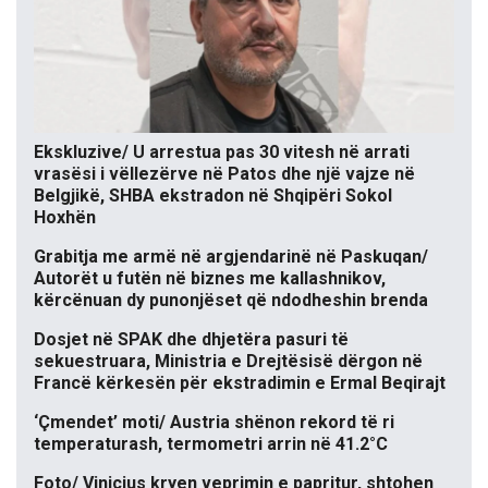
Ekskluzive/ U arrestua pas 30 vitesh në arrati
vrasësi i vëllezërve në Patos dhe një vajze në
Belgjikë, SHBA ekstradon në Shqipëri Sokol
Hoxhën
Grabitja me armë në argjendarinë në Paskuqan/
Autorët u futën në biznes me kallashnikov,
kërcënuan dy punonjëset që ndodheshin brenda
Dosjet në SPAK dhe dhjetëra pasuri të
sekuestruara, Ministria e Drejtësisë dërgon në
Francë kërkesën për ekstradimin e Ermal Beqirajt
‘Çmendet’ moti/ Austria shënon rekord të ri
temperaturash, termometri arrin në 41.2°C
Foto/ Vinicius kryen veprimin e papritur, shtohen