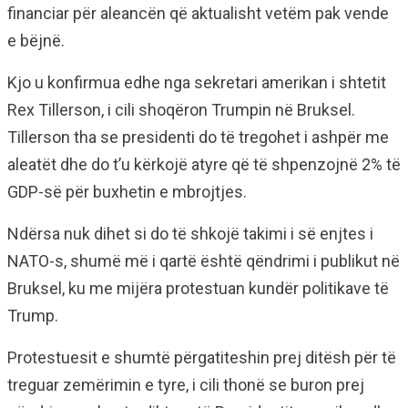
financiar për aleancën që aktualisht vetëm pak vende
e bëjnë.
Kjo u konfirmua edhe nga sekretari amerikan i shtetit
Rex Tillerson, i cili shoqëron Trumpin në Bruksel.
Tillerson tha se presidenti do të tregohet i ashpër me
aleatët dhe do t’u kërkojë atyre që të shpenzojnë 2% të
GDP-së për buxhetin e mbrojtjes.
Ndërsa nuk dihet si do të shkojë takimi i së enjtes i
NATO-s, shumë më i qartë është qëndrimi i publikut në
Bruksel, ku me mijëra protestuan kundër politikave të
Trump.
Protestuesit e shumtë përgatiteshin prej ditësh për të
treguar zemërimin e tyre, i cili thonë se buron prej