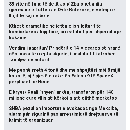
83 vite në fund të detit Jon/ Zbulohet anija
gjermane e Luftës së Dytë Botërore, e vetmja e
llojit të saj në botë
Kthesë dramatike në jetën e ish-lojtarit të
kombëtares shqiptare, arrestohet për shpërndarje
kokaine
Vendim i papritur/ Prindërit e 14-vjeçares së vrarë
nën masa të rrepta sigurie, i ndalohet t’i afrohen
familjes së autorit
Me peshë rreth 4 tonë dhe me shpejtësi mbi 8 mijë
km/orë, një pjesë e raketës Falcon 9 të SpaceX
përplaset në Hënë
E kryer/ Reali “thyen” arkën, transferon për 140
milionë euro yllin që kërkoi gjatë gjithë merkatos
SHBA pezullon importet e avokados nga Meksika,
alarm për sigurinë pas arrestimit të drejtuesve të
krimit të organizuar