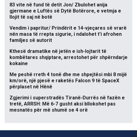
83 vite në fund të detit Jon/ Zbulohet anija
gjermane e Luftës së Dytë Botërore, e vetmja e
llojit të saj në botë
Vendim i papritur/ Prindërit e 14-vjeçares së vrarë
nën masa të rrepta sigurie, i ndalohet t’i afrohen
familjes së autorit
Kthesë dramatike në jetën e ish-lojtarit të
kombëtares shqiptare, arrestohet për shpërndarje
kokaine
Me peshë rreth 4 tonë dhe me shpejtësi mbi 8 mijë
km/orë, një pjesë e raketës Falcon 9 të SpaceX
përplaset në Hënë
Zgjerimi i superstradës Tiranë-Durrës në fazën e
tretë, ARRSH: Më 6-7 gusht aksi bllokohet pas
mesnatës për më shumë se 4 orë