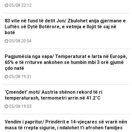
05/08 22:12
83 vite në fund të detit Jon/ Zbulohet anija gjermane e
Luftës së Dytë Botërore, e vetmja e llojit të saj në
botë
05/08 20:54
Pagjumësia nga vapa/ Temperaturat e larta në Europë,
65% e të rriturve ankohen se humbin mbi 3 orë gjumë
çdo natë
05/08 19:31
‘Çmendet’ moti/ Austria shënon rekord të ri
temperaturash, termometri arrin në 41.2°C
05/08 19:03
Vendim i papritur/ Prindërit e 14-vjeçares së vrarë nën
masa të rrepta sigurie, i ndalohet t’i afrohen familjes