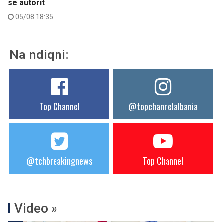
së autorit
05/08 18:35
Na ndiqni:
Top Channel
@topchannelalbania
@tchbreakingnews
Top Channel
Video »