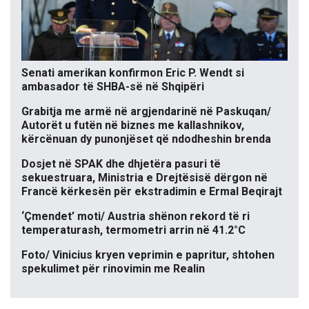
Senati amerikan konfirmon Eric P. Wendt si
ambasador të SHBA-së në Shqipëri
Grabitja me armë në argjendarinë në Paskuqan/
Autorët u futën në biznes me kallashnikov,
kërcënuan dy punonjëset që ndodheshin brenda
Dosjet në SPAK dhe dhjetëra pasuri të
sekuestruara, Ministria e Drejtësisë dërgon në
Francë kërkesën për ekstradimin e Ermal Beqirajt
‘Çmendet’ moti/ Austria shënon rekord të ri
temperaturash, termometri arrin në 41.2°C
Foto/ Vinicius kryen veprimin e papritur, shtohen
spekulimet për rinovimin me Realin