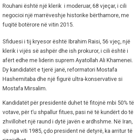
Rouhani është një klerik i moderuar, 68 vjeçar, i cili
negocioi një marrëveshje historike bërthamore, me
fuqitë botërore në vitin 2015.
Sfiduesi i tij kryesor është Ibrahim Raisi, 56 vjeç, një
klerik i vijës së ashpër dhe ish prokuror, i cili është i
afërt edhe me liderin suprem Ayatollah Ali Khamenei.
Dy kandidatët e tjerë janë, reformatori Mostafa
Hashemitaba dhe një figurë ultra-konservative si
Mostafa Mirsalim.
Kandidatët për presidentë duhet të fitojnë mbi 50% të
votave, për t’u shpallur fitues, pasi në të kundërt do të
zhvillohet një raund i dytë javën e ardhshme. Në Iran,
që nga viti 1985, çdo president në detyrë, ka arritur të