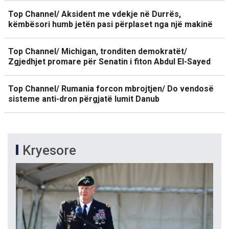
Top Channel/ Aksident me vdekje në Durrës,
këmbësori humb jetën pasi përplaset nga një makinë
Top Channel/ Michigan, tronditen demokratët/
Zgjedhjet promare për Senatin i fiton Abdul El-Sayed
Top Channel/ Rumania forcon mbrojtjen/ Do vendosë
sisteme anti-dron përgjatë lumit Danub
Kryesore