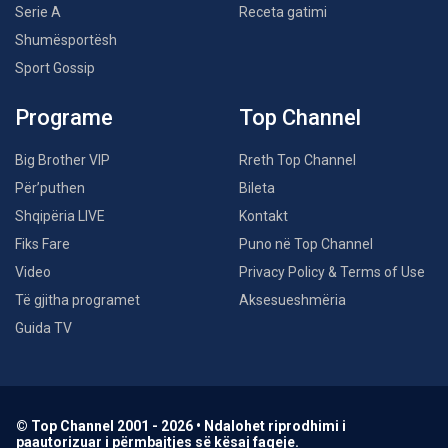
Serie A
Receta gatimi
Shumësportësh
Sport Gossip
Programe
Top Channel
Big Brother VIP
Rreth Top Channel
Për’puthen
Bileta
Shqipëria LIVE
Kontakt
Fiks Fare
Puno në Top Channel
Video
Privacy Policy & Terms of Use
Të gjitha programet
Aksesueshmëria
Guida TV
© Top Channel 2001 - 2026 • Ndalohet riprodhimi i
paautorizuar i përmbajtjes së kësaj faqeje.