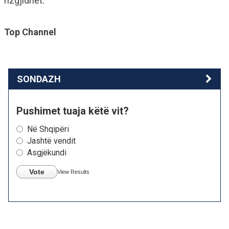
rizgjidhet.
Top Channel
SONDAZH
Pushimet tuaja këtë vit?
Në Shqipëri
Jashtë vendit
Asgjëkundi
Vote
View Results