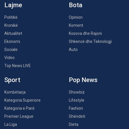
Lajme
Bota
Politikë
Opinion
Kronikë
Koment
Aktualitet
Kosova dhe Rajoni
Ekonomi
Shkencë dhe Teknologji
Sociale
Auto
Video
Top News LIVE
Sport
Pop News
Kombëtarja
Showbiz
Kategoria Superiore
Lifestyle
Kategoria e Parë
Fashion
Premier League
Shëndeti
La Liga
Dieta