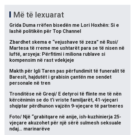
Më të lexuarat
Grida Duma rrëfen bisedën me Lori Hoxhën: Si e
lashë politikën për Top Channel
Zbardhet skema e “vejushave të zeza” në Rusi/
Martesa të rreme me ushtarët para se të nisen në
luftë, arsyeja: Përfitimi i miliona rublave si
kompensim në rast vdekjeje
Makth për Igli Taren pas përfundimit të funeralit të
Baresit, hajdutët i grabisin çantën me sendet
personale në tren
Tronditëse në Greqi/ E detyroi të flinte me të nën
kërcënimin se do t’i vriste familjarët, 41-vjeçari
shqiptar përdhunon vajzën 9-vjeçare të partneres
Foto/ Një “grabitqare në anije, ish-kuzhinierja 25-
vjeçare akuzohet për një sërë sulmesh seksuale
ndaj… marinarëve