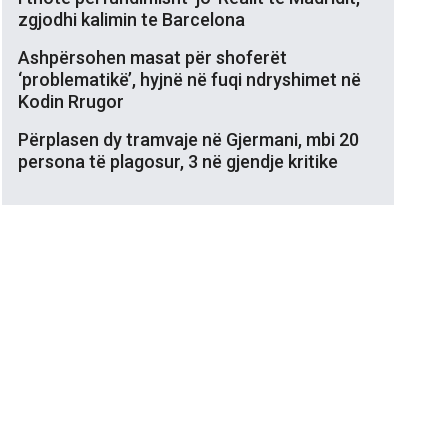
zgjodhi kalimin te Barcelona
Ashpërsohen masat për shoferët
‘problematikë’, hyjnë në fuqi ndryshimet në
Kodin Rrugor
Përplasen dy tramvaje në Gjermani, mbi 20
persona të plagosur, 3 në gjendje kritike