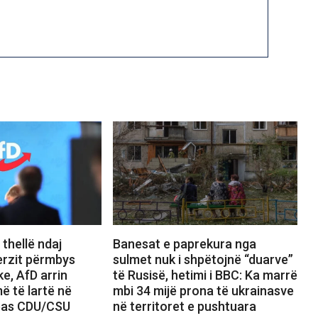
thellë ndaj
Banesat e paprekura nga
erzit përmbys
sulmet nuk i shpëtojnë “duarve”
ke, AfD arrin
të Rusisë, hetimi i BBC: Ka marrë
ë të lartë në
mbi 34 mijë prona të ukrainasve
 pas CDU/CSU
në territoret e pushtuara