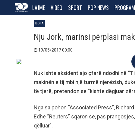
LAJME
VIDEO
SPORT
POP NEWS
PROGRAM
BOTA
Nju Jork, marinsi përplasi mak
19/05/2017 00:00
Nuk ishte aksident ajo çfarë ndodhi në “T
makinën e tij mbi një turmë njerëzish, du
të tjerë, pretendon se “kishte dëgjuar zër
Nga sa pohon “Associated Press”, Richard Ro
Edhe “Reuters” sqaron se, pas prangosjes, 
qëlluar”.