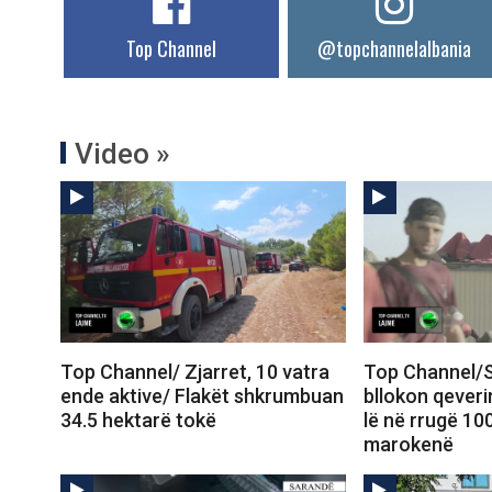
Top Channel
@topchannelalbania
Video »
Top Channel/ Zjarret, 10 vatra
Top Channel/S
ende aktive/ Flakët shkrumbuan
bllokon qeveri
34.5 hektarë tokë
lë në rrugë 10
marokenë