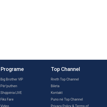
Programe
Top Channel
Big Brother VIP
Rreth Top Channel
Për’puthen
Bileta
Shqipëria LIVE
Kontakt
Fiks Fare
Puno në Top Channel
Video
Privacy Policy & Terms of