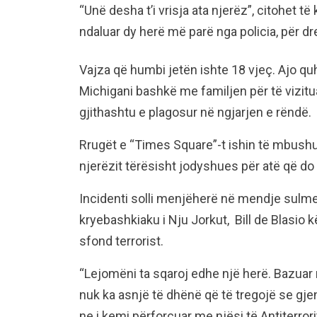
“Unë desha t’i vrisja ata njerëz”, citohet të
ndaluar dy herë më parë nga policia, për dr
Vajza që humbi jetën ishte 18 vjeç. Ajo q
Michigani bashkë me familjen për të vizitu
gjithashtu e plagosur në ngjarjen e rëndë.
Rrugët e “Times Square”-t ishin të mbushu
njerëzit tërësisht jodyshues për atë që d
Incidenti solli menjëherë në mendje sulme
kryebashkiaku i Nju Jorkut, Bill de Blasio
sfond terrorist.
“Lejomëni ta sqaroj edhe një herë. Bazua
nuk ka asnjë të dhënë që të tregojë se gjen
ne i kemi përforcuar me njësi të Antiterrori