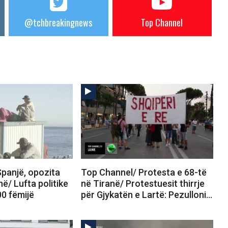
@tchbreakingnews
Top Channel
panjë, opozita
Top Channel/ Protesta e 68-të
në/ Lufta politike
në Tiranë/ Protestuesit thirrje
00 fëmijë
për Gjykatën e Lartë: Pezulloni…