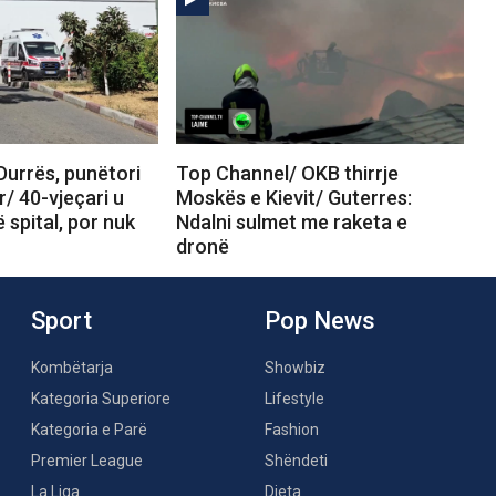
Durrës, punëtori
Top Channel/ OKB thirrje
r/ 40-vjeçari u
Moskës e Kievit/ Guterres:
 spital, por nuk
Ndalni sulmet me raketa e
dronë
Sport
Pop News
Kombëtarja
Showbiz
Kategoria Superiore
Lifestyle
Kategoria e Parë
Fashion
Premier League
Shëndeti
La Liga
Dieta