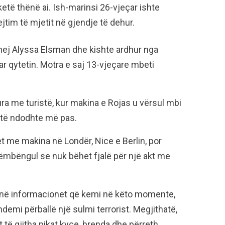
 ketë thënë ai. Ish-marinsi 26-vjeçar ishte
ejtim të mjetit në gjendje të dehur.
uhej Alyssa Elsman dhe kishte ardhur nga
ar qytetin. Motra e saj 13-vjeçare mbeti
ra me turistë, kur makina e Rojas u vërsul mbi
o të ndodhte më pas.
t me makina në Londër, Nice e Berlin, por
 këmbëngul se nuk bëhet fjalë për një akt me
r në informacionet që kemi në këto momente,
demi përballë një sulmi terrorist. Megjithatë,
t të gjitha pikat kyçe, brenda dhe përreth