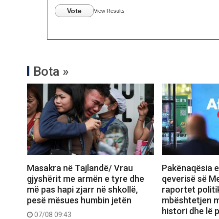
Vote
View Results
Bota »
Masakra në Tajlandë/ Vrau
Pakënaqësia e 
gjyshërit me armën e tyre dhe
qeverisë së M
më pas hapi zjarr në shkollë,
raportet politi
pesë mësues humbin jetën
mbështetjen m
histori dhe lë
07/08 09:43