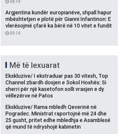
08:14
Argjentina kundër europianëve, shpall hapur
mbështetjen e plotë për Gianni Infantinon: E
vlerësojmë çfarë ka bërë në 10 vitet e fundit
09:14
Më të lexuarat
Ekskluzive/ I ekstraduar pas 30 vitesh, Top
Channel zbardh dosjen e Sokol Hoxhës: Si
sherri për një kasetofon solli vrasjen e dy
vëllezërve në Patos
Ekskluzive/ Rama mbledh Qeverinë në
Pogradec. Ministrat raportojnë më 24 dhe
25 gusht, pritet edhe mbledhja e Asamblesë
që mund të ndryshojë kabinetin