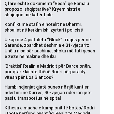
Çfarë është dokumenti “Besa” që Rama u
propozoi shqiptarëve? Kryeministri e
shpjegon me katër fjalë
Konflikt me stafin e hotelit në Dhërmi,
shpallet në kërkim ish-zyrtari i policisë
U kap me 4 pistoleta “Glock” rrugës për në
Sarandë, zbardhet dëshmia e 31-vjeçarit:
Unë u nisa për pushime, shoku më futi qesen
e zezë në makinë dhe iku
‘Braktisi’ Realin e Madridit për Barcelonën,
por çfarë kishte thënë Rodri përpara dy
vitesh për Los Blancos?
Humbi ndjenjat gjatë punës në një kantier
ndërtimi në Durrës, 40-vjeçari ndërron jetë
pasi u transportua në spital
Kthesa e madhe e kampionit të botës/ Rodri
i thotë përfundimisht ‘jo’ Realit të Madridit,