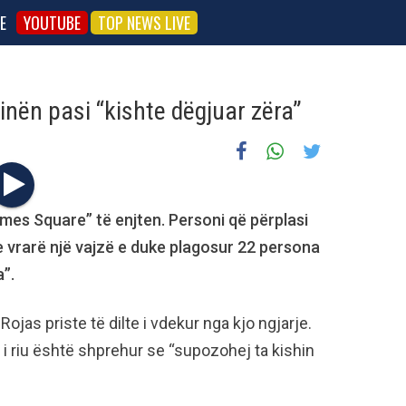
E
YOUTUBE
TOP NEWS LIVE
inën pasi “kishte dëgjuar zëra”
imes Square” të enjten. Personi që përplasi
ke vrarë një vajzë e duke plagosur 22 persona
a”.
jas priste të dilte i vdekur nga kjo ngjarje.
i riu është shprehur se “supozohej ta kishin