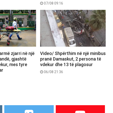
07/08 09:16
rmë zjarri në një
Video/ Shpërthim në një minibus
landë, gjashtë
pranë Damaskut, 2 persona të
kur, mes tyre
vdekur dhe 13 të plagosur
ar
06/08 21:36