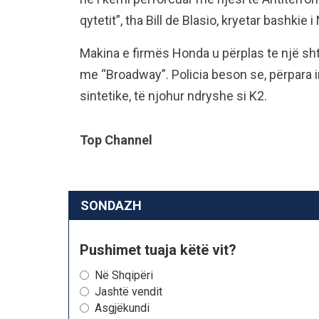
qytetit”, tha Bill de Blasio, kryetar bashkie i
Makina e firmës Honda u përplas te një sht
me “Broadway”. Policia beson se, përpara i
sintetike, të njohur ndryshe si K2.
Top Channel
SONDAZH
Pushimet tuaja këtë vit?
Në Shqipëri
Jashtë vendit
Asgjëkundi