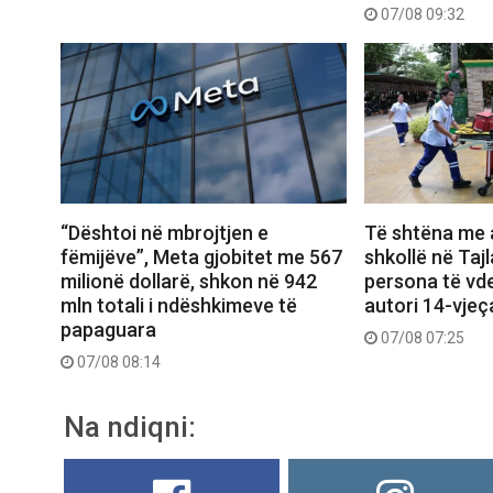
07/08 09:32
“Dështoi në mbrojtjen e
Të shtëna me a
fëmijëve”, Meta gjobitet me 567
shkollë në Taj
milionë dollarë, shkon në 942
persona të vde
mln totali i ndëshkimeve të
autori 14-vjeç
papaguara
07/08 07:25
07/08 08:14
Na ndiqni: