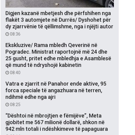
Digjen kazanë mbetjesh dhe përfshihen nga
flakët 3 automjete në Durrës/ Dyshohet për
dy zjarrvënie të qëllimshme, nga i njëjti autor
08:36
Ekskluzive/ Rama mbledh Qeverinë në
Pogradec. Ministrat raportojnë më 24 dhe
25 gusht, pritet edhe mbledhja e Asamblesë
që mund të ndryshojë kabinetin
08:40
Vatra e zjarrit në Panahor ende aktive, 95
forca speciale të angazhuara në terren,
ndihmë edhe nga ajri
08:25
“Dështoi në mbrojtjen e fëmijëve”, Meta
gjobitet me 567 milionë dollarë, shkon në
942 mln totali i ndëshkimeve të papaguara