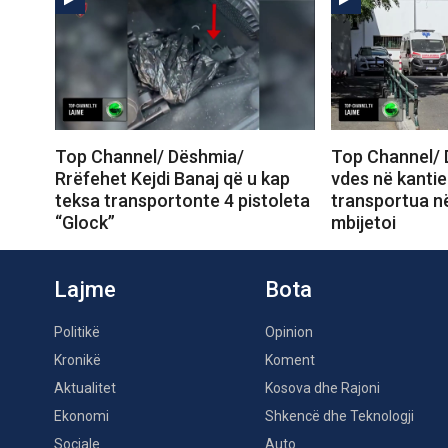
Top Channel/ Dëshmia/
Top Channel/ 
Rrëfehet Kejdi Banaj që u kap
vdes në kantie
teksa transportonte 4 pistoleta
transportua në
“Glock”
mbijetoi
Lajme
Bota
Politikë
Opinion
Kronikë
Koment
Aktualitet
Kosova dhe Rajoni
Ekonomi
Shkencë dhe Teknologji
Sociale
Auto