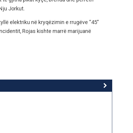
 Nju Jorkut.
yllë elektriku në kryqëzimin e rrugëve “45”
ncidentit, Rojas kishte marrë marijuanë