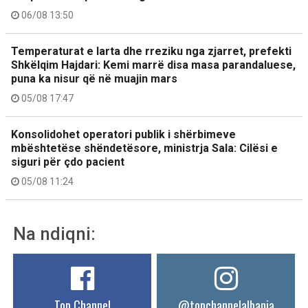
06/08 13:50
Temperaturat e larta dhe rreziku nga zjarret, prefekti
Shkëlqim Hajdari: Kemi marrë disa masa parandaluese,
puna ka nisur që në muajin mars
05/08 17:47
Konsolidohet operatori publik i shërbimeve
mbështetëse shëndetësore, ministrja Sala: Cilësi e
siguri për çdo pacient
05/08 11:24
Na ndiqni:
Top Channel
@topchannelalbania