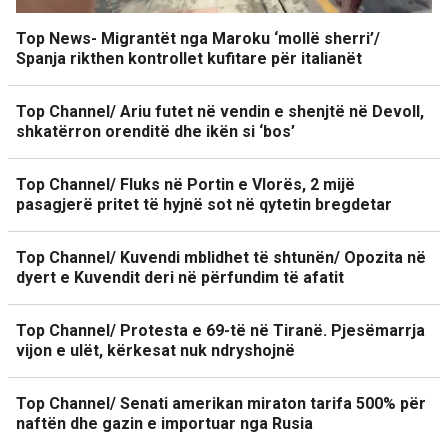
Top News- Migrantët nga Maroku ‘mollë sherri’/
Spanja rikthen kontrollet kufitare për italianët
Top Channel/ Ariu futet në vendin e shenjtë në Devoll,
shkatërron orenditë dhe ikën si ‘bos’
Top Channel/ Fluks në Portin e Vlorës, 2 mijë
pasagjerë pritet të hyjnë sot në qytetin bregdetar
Top Channel/ Kuvendi mblidhet të shtunën/ Opozita në
dyert e Kuvendit deri në përfundim të afatit
Top Channel/ Protesta e 69-të në Tiranë. Pjesëmarrja
vijon e ulët, kërkesat nuk ndryshojnë
Top Channel/ Senati amerikan miraton tarifa 500% për
naftën dhe gazin e importuar nga Rusia