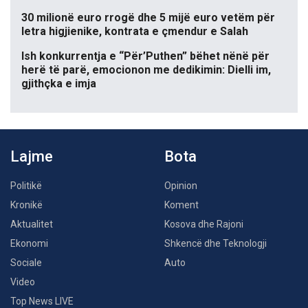
30 milionë euro rrogë dhe 5 mijë euro vetëm për
letra higjienike, kontrata e çmendur e Salah
Ish konkurrentja e “Për’Puthen” bëhet nënë për
herë të parë, emocionon me dedikimin: Dielli im,
gjithçka e imja
Lajme
Bota
Politikë
Opinion
Kronikë
Koment
Aktualitet
Kosova dhe Rajoni
Ekonomi
Shkencë dhe Teknologji
Sociale
Auto
Video
Top News LIVE