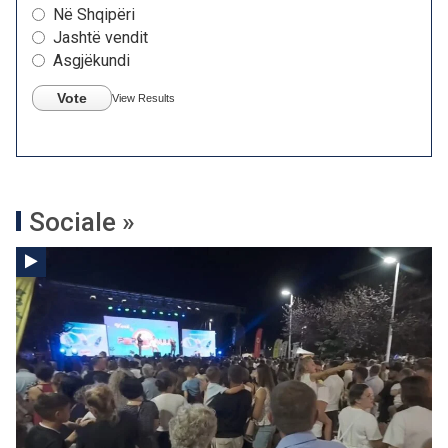
Në Shqipëri
Jashtë vendit
Asgjëkundi
Vote
View Results
Sociale »