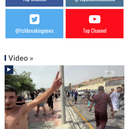
@tchbreakingnews
Top Channel
Video »