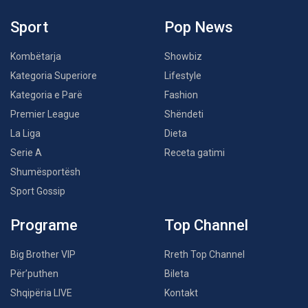
Sport
Pop News
Kombëtarja
Showbiz
Kategoria Superiore
Lifestyle
Kategoria e Parë
Fashion
Premier League
Shëndeti
La Liga
Dieta
Serie A
Receta gatimi
Shumësportësh
Sport Gossip
Programe
Top Channel
Big Brother VIP
Rreth Top Channel
Për’puthen
Bileta
Shqipëria LIVE
Kontakt