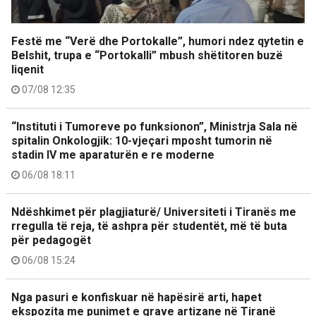
Festë me “Verë dhe Portokalle”, humori ndez qytetin e
Belshit, trupa e “Portokalli” mbush shëtitoren buzë
liqenit
07/08 12:35
“Instituti i Tumoreve po funksionon”, Ministrja Sala në
spitalin Onkologjik: 10-vjeçari mposht tumorin në
stadin IV me aparaturën e re moderne
06/08 18:11
Ndëshkimet për plagjiaturë/ Universiteti i Tiranës me
rregulla të reja, të ashpra për studentët, më të buta
për pedagogët
06/08 15:24
Nga pasuri e konfiskuar në hapësirë arti, hapet
ekspozita me punimet e grave artizane në Tiranë