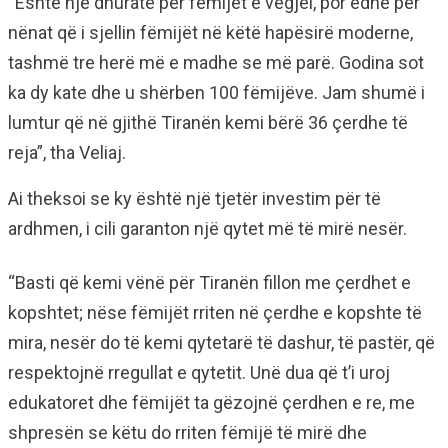
“Është një dhuratë për fëmijët e vegjël, por edhe për
nënat që i sjellin fëmijët në këtë hapësirë moderne,
tashmë tre herë më e madhe se më parë. Godina sot
ka dy kate dhe u shërben 100 fëmijëve. Jam shumë i
lumtur që në gjithë Tiranën kemi bërë 36 çerdhe të
reja”, tha Veliaj.
Ai theksoi se ky është një tjetër investim për të
ardhmen, i cili garanton një qytet më të mirë nesër.
“Basti që kemi vënë për Tiranën fillon me çerdhet e
kopshtet; nëse fëmijët rriten në çerdhe e kopshte të
mira, nesër do të kemi qytetarë të dashur, të pastër, që
respektojnë rregullat e qytetit. Unë dua që t’i uroj
edukatoret dhe fëmijët ta gëzojnë çerdhen e re, me
shpresën se këtu do rriten fëmijë të mirë dhe