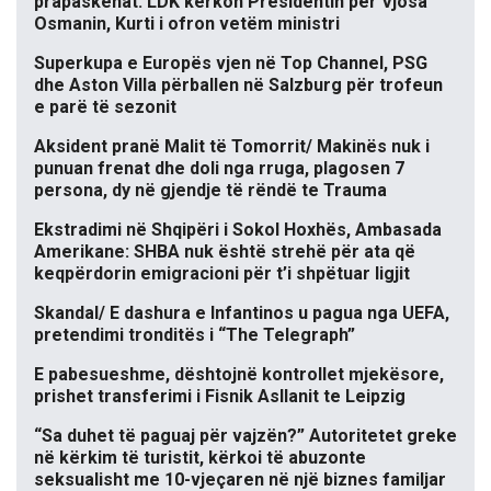
prapaskenat. LDK kërkon Presidentin për Vjosa
Osmanin, Kurti i ofron vetëm ministri
Superkupa e Europës vjen në Top Channel, PSG
dhe Aston Villa përballen në Salzburg për trofeun
e parë të sezonit
Aksident pranë Malit të Tomorrit/ Makinës nuk i
punuan frenat dhe doli nga rruga, plagosen 7
persona, dy në gjendje të rëndë te Trauma
Ekstradimi në Shqipëri i Sokol Hoxhës, Ambasada
Amerikane: SHBA nuk është strehë për ata që
keqpërdorin emigracioni për t’i shpëtuar ligjit
Skandal/ E dashura e Infantinos u pagua nga UEFA,
pretendimi tronditës i “The Telegraph”
E pabesueshme, dështojnë kontrollet mjekësore,
prishet transferimi i Fisnik Asllanit te Leipzig
“Sa duhet të paguaj për vajzën?” Autoritetet greke
në kërkim të turistit, kërkoi të abuzonte
seksualisht me 10-vjeçaren në një biznes familjar