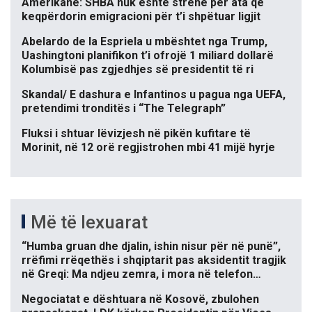
Amerikane: SHBA nuk është strehë për ata që
keqpërdorin emigracioni për t’i shpëtuar ligjit
Abelardo de la Espriela u mbështet nga Trump,
Uashingtoni planifikon t’i ofrojë 1 miliard dollarë
Kolumbisë pas zgjedhjes së presidentit të ri
Skandal/ E dashura e Infantinos u pagua nga UEFA,
pretendimi tronditës i “The Telegraph”
Fluksi i shtuar lëvizjesh në pikën kufitare të
Morinit, në 12 orë regjistrohen mbi 41 mijë hyrje
Më të lexuarat
“Humba gruan dhe djalin, ishin nisur për në punë”,
rrëfimi rrëqethës i shqiptarit pas aksidentit tragjik
në Greqi: Ma ndjeu zemra, i mora në telefon…
Negociatat e dështuara në Kosovë, zbulohen