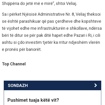
Shqipëria do jetë më e mirë”, shtoi Veliaj.
Sa i përket Njësisë Administrative Nr. 8, Veliaj theksoi
se është parashikuar që pas çerdheve dhe kopshteve
të vijohet edhe me infrastrukturën e shkollave, ndërsa
bëri të ditur se për pak ditë hapet edhe Pazari i Ri, i cili
ashtu si çdo investim tjetër ka rritur ndjeshëm vlerën
e pronës për banorët.
Top Channel
SONDAZH
Pushimet tuaja këtë vit?