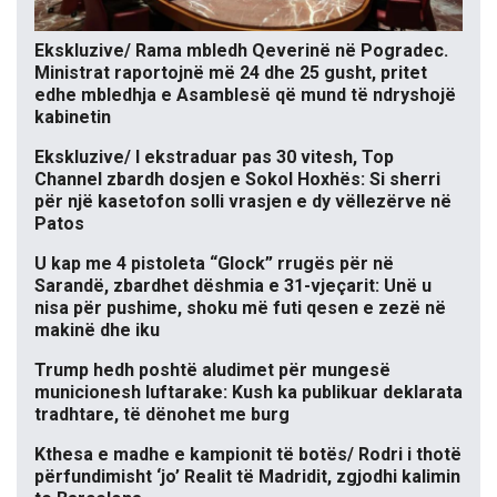
Ekskluzive/ Rama mbledh Qeverinë në Pogradec.
Ministrat raportojnë më 24 dhe 25 gusht, pritet
edhe mbledhja e Asamblesë që mund të ndryshojë
kabinetin
Ekskluzive/ I ekstraduar pas 30 vitesh, Top
Channel zbardh dosjen e Sokol Hoxhës: Si sherri
për një kasetofon solli vrasjen e dy vëllezërve në
Patos
U kap me 4 pistoleta “Glock” rrugës për në
Sarandë, zbardhet dëshmia e 31-vjeçarit: Unë u
nisa për pushime, shoku më futi qesen e zezë në
makinë dhe iku
Trump hedh poshtë aludimet për mungesë
municionesh luftarake: Kush ka publikuar deklarata
tradhtare, të dënohet me burg
Kthesa e madhe e kampionit të botës/ Rodri i thotë
përfundimisht ‘jo’ Realit të Madridit, zgjodhi kalimin