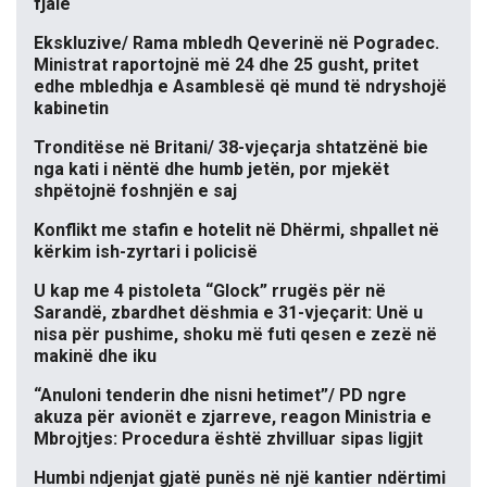
fjalë
Ekskluzive/ Rama mbledh Qeverinë në Pogradec.
Ministrat raportojnë më 24 dhe 25 gusht, pritet
edhe mbledhja e Asamblesë që mund të ndryshojë
kabinetin
Tronditëse në Britani/ 38-vjeçarja shtatzënë bie
nga kati i nëntë dhe humb jetën, por mjekët
shpëtojnë foshnjën e saj
Konflikt me stafin e hotelit në Dhërmi, shpallet në
kërkim ish-zyrtari i policisë
U kap me 4 pistoleta “Glock” rrugës për në
Sarandë, zbardhet dëshmia e 31-vjeçarit: Unë u
nisa për pushime, shoku më futi qesen e zezë në
makinë dhe iku
“Anuloni tenderin dhe nisni hetimet”/ PD ngre
akuza për avionët e zjarreve, reagon Ministria e
Mbrojtjes: Procedura është zhvilluar sipas ligjit
Humbi ndjenjat gjatë punës në një kantier ndërtimi