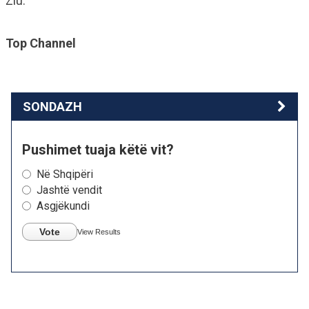
Ziu.
Top Channel
SONDAZH
Pushimet tuaja këtë vit?
Në Shqipëri
Jashtë vendit
Asgjëkundi
Vote
View Results