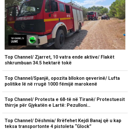
Top Channel/ Zjarret, 10 vatra ende aktive/ Flakët
shkrumbuan 34.5 hektarë tokë
Top Channel/Spanjë, opozita bllokon qeverinë/ Lufta
politike lë në rrugë 1000 fëmijë marokenë
Top Channel/ Protesta e 68-të në Tiranë/ Protestuesit
thirrje për Gjykatën e Lartë: Pezulloni…
Top Channel/ Dëshmia/ Rrëfehet Kejdi Banaj që u kap
teksa transportonte 4 pistoleta “Glock”