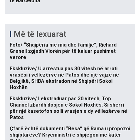
te Barcelona
Më të lexuarat
Foto/ “Shqipëria me miq dhe familje”, Richard
Grenell zgjedh Vlorën për të kaluar pushimet
verore
Ekskluzive/ U arrestua pas 30 vitesh në arrati
vrasësi i vëllezërve në Patos dhe një vajze në
Belgjikë, SHBA ekstradon në Shqipëri Sokol
Hoxhën
Ekskluzive/ I ekstraduar pas 30 vitesh, Top
Channel zbardh dosjen e Sokol Hoxhës: Si sherri
për një kasetofon solli vrasjen e dy vëllezërve në
Patos
Çfarë është dokumenti “Besa” që Rama u propozoi
shqiptarëve? Kryeministri e shpjegon me katër