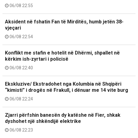
06/08 22:55
Aksident në fshatin Fan të Mirditës, humb jetën 38-
vjeçari
06/08 22:54
Konflikt me stafin e hotelit në Dhërmi, shpallet në
kërkim ish-zyrtari i policisë
06/08 22:40
Ekskluzive/ Ekstradohet nga Kolumbia në Shqipëri
“kimisti” i drogës në Frakull, i dënuar me 14 vite burg
06/08 22:24
Zjarri përfshin banesën dy katëshe në Fier, shkak
dyshohet një shkëndijë elektrike
06/08 22:23