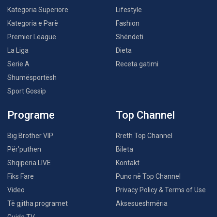
Kategoria Superiore
Lifestyle
Kategoria e Parë
Fashion
Premier League
Shëndeti
La Liga
Dieta
Serie A
Receta gatimi
Shumësportësh
Sport Gossip
Programe
Top Channel
Big Brother VIP
Rreth Top Channel
Për’puthen
Bileta
Shqipëria LIVE
Kontakt
Fiks Fare
Puno në Top Channel
Video
Privacy Policy & Terms of Use
Të gjitha programet
Aksesueshmëria