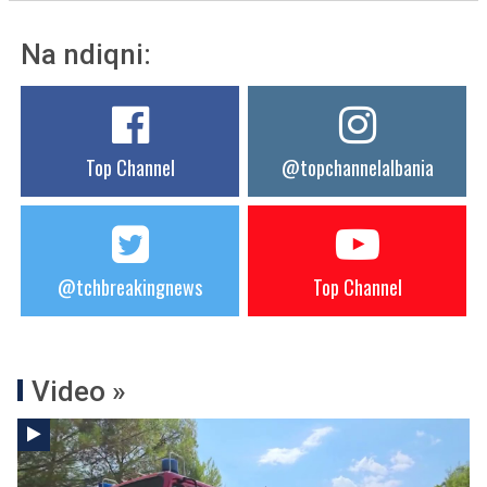
Na ndiqni:
Top Channel
@topchannelalbania
@tchbreakingnews
Top Channel
Video »