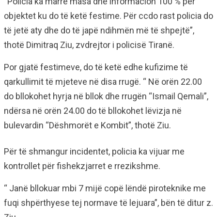
“Policia ka marrë masa dhe informacion 100 % për
objektet ku do të ketë festime. Për ccdo rast policia do
të jetë aty dhe do të japë ndihmën më të shpejtë”,
thotë Dimitraq Ziu, zvdrejtor i policisë Tiranë.
Por gjatë festimeve, do të ketë edhe kufizime të
qarkullimit të mjeteve në disa rrugë. “ Në orën 22.00
do bllokohet hyrja në bllok dhe rrugën “Ismail Qemali”,
ndërsa në orën 24.00 do të bllokohet lëvizja në
bulevardin “Dëshmorët e Kombit”, thotë Ziu.
Për të shmangur incidentet, policia ka vijuar me
kontrollet për fishekzjarret e rrezikshme.
“ Janë bllokuar mbi 7 mijë copë lëndë piroteknike me
fuqi shpërthyese tej normave të lejuara”, bën të ditur z.