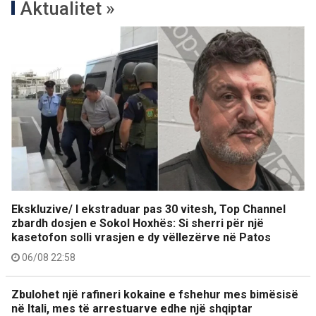
Aktualitet »
Ekskluzive/ I ekstraduar pas 30 vitesh, Top Channel
zbardh dosjen e Sokol Hoxhës: Si sherri për një
kasetofon solli vrasjen e dy vëllezërve në Patos
06/08 22:58
Zbulohet një rafineri kokaine e fshehur mes bimësisë
në Itali, mes të arrestuarve edhe një shqiptar