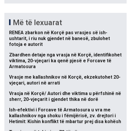
Më të lexuarat
RENEA zbarkon në Korçë pas vrasjes së ish-
ushtarit, i riu nuk gjendet në banesë, zbulohet
fotoja e autorit
Zbardhen detaje nga vrasja në Korçë, identifikohet
viktima, 20-vjeçari ka qenë pjesë e Forcave të
Armatosura
Vrasje me kallashnikov në Korçë, ekzekutohet 20-
vjeçari, autori në arrati
Vrasja në Korçë/ Autori dhe viktima u përfshinë në
sherr, 20-vjeçarit i gjendet thika në dorë
Ish-efektivi i Forcave të Armatosura u vra me
kallashnikov nga shoku i fëmijërisë, zv. drejtori i
Hetimit: Kishin konflikt të mbartur prej disa kohësh