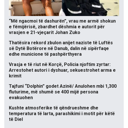
“Më ngacmoi të dashurën”, vrau me armë shokun
e fëmijërisë, zbardhet dëshmia e autorit për
vrasjen e 21-vjeçarit Johan Zuko
Thatësira rekord zbulon anijet naziste të Luftës
së Dytë Botërore në Danub, dalin në sipërfaqe
edhe municione të pashpërthyera
Vrasja e të riut në Korçë, Policia njoftim zyrtar:
Arrestohet autori i dyshuar, sekuestrohet arma e
krimit
Tajfuni “Dolphin” godet Azinë/ Anulohen mbi 1,300
fluturime, më shumë se 400 mijë persona
evakuohen
Kushte atmosferike të qëndrueshme dhe
temperatura të larta, parashikimi i motit për këtë
të Diel