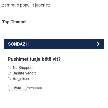
zemrat e popullit japonez.
Top Channel
SONDAZH
Pushimet tuaja këtë vit?
Në Shqipëri
Jashtë vendit
Asgjëkundi
Vote
View Results