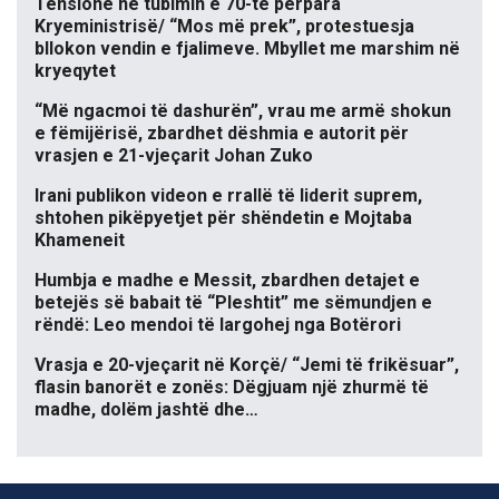
Tensione në tubimin e 70-të përpara
Kryeministrisë/ “Mos më prek”, protestuesja
bllokon vendin e fjalimeve. Mbyllet me marshim në
kryeqytet
“Më ngacmoi të dashurën”, vrau me armë shokun
e fëmijërisë, zbardhet dëshmia e autorit për
vrasjen e 21-vjeçarit Johan Zuko
Irani publikon videon e rrallë të liderit suprem,
shtohen pikëpyetjet për shëndetin e Mojtaba
Khameneit
Humbja e madhe e Messit, zbardhen detajet e
betejës së babait të “Pleshtit” me sëmundjen e
rëndë: Leo mendoi të largohej nga Botërori
Vrasja e 20-vjeçarit në Korçë/ “Jemi të frikësuar”,
flasin banorët e zonës: Dëgjuam një zhurmë të
madhe, dolëm jashtë dhe…