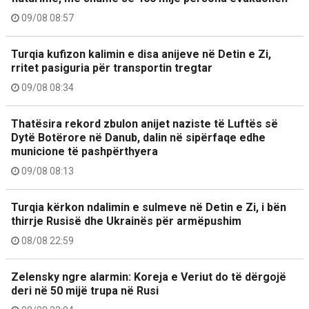
09/08 08:57
Turqia kufizon kalimin e disa anijeve në Detin e Zi,
rritet pasiguria për transportin tregtar
09/08 08:34
Thatësira rekord zbulon anijet naziste të Luftës së
Dytë Botërore në Danub, dalin në sipërfaqe edhe
municione të pashpërthyera
09/08 08:13
Turqia kërkon ndalimin e sulmeve në Detin e Zi, i bën
thirrje Rusisë dhe Ukrainës për armëpushim
08/08 22:59
Zelensky ngre alarmin: Koreja e Veriut do të dërgojë
deri në 50 mijë trupa në Rusi