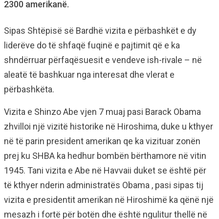
2300 amerikanë.
Sipas Shtëpisë së Bardhë vizita e përbashkët e dy
liderëve do të shfaqë fuqinë e pajtimit që e ka
shndërruar përfaqësuesit e vendeve ish-rivale – në
aleatë të bashkuar nga interesat dhe vlerat e
përbashkëta.
Vizita e Shinzo Abe vjen 7 muaj pasi Barack Obama
zhvilloi një vizitë historike në Hiroshima, duke u kthyer
në të parin president amerikan qe ka vizituar zonën
prej ku SHBA ka hedhur bombën bërthamore në vitin
1945. Tani vizita e Abe në Havvaii duket se është për
të kthyer nderin administratës Obama , pasi sipas tij
vizita e presidentit amerikan në Hiroshimë ka qënë një
mesazh i fortë për botën dhe është ngulitur thellë në