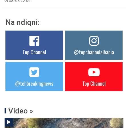
08/08 22:04
Na ndiqni:
Top Channel
@topchannelalbania
@tchbreakingnews
Top Channel
Video »