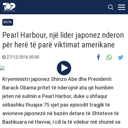
BOTA
Pearl Harbour, një lider japonez nderon
për herë të parë viktimat amerikane
27/12/2016 00:00
Kryeministri japonez Shinzo Abe dhe Presidenti
Barack Obama pritet të nderojnë ata që humbën
jeten në sulmin e Pearl Harbor, duke u shfaqur
sëbashku thuajse 75 vjet pas episodit tragjik të
avioneve japonezë në bazën detare të Shteteve të
Bashkuara në Havvai, i cili la të vdekur më shumë se