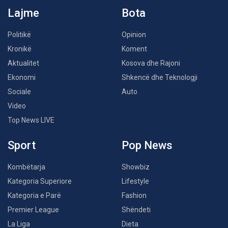
Lajme
Bota
Politikë
Opinion
Kronikë
Koment
Aktualitet
Kosova dhe Rajoni
Ekonomi
Shkencë dhe Teknologji
Sociale
Auto
Video
Top News LIVE
Sport
Pop News
Kombëtarja
Showbiz
Kategoria Superiore
Lifestyle
Kategoria e Parë
Fashion
Premier League
Shëndeti
La Liga
Dieta