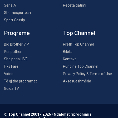
Serie A
Receta gatimi
Shumësportësh
Sport Gossip
Programe
Top Channel
Big Brother VIP
Rreth Top Channel
Për’puthen
Bileta
Shqipëria LIVE
Kontakt
Fiks Fare
Puno në Top Channel
Video
Privacy Policy & Terms of Use
Të gjitha programet
Aksesueshmëria
Guida TV
© Top Channel 2001 - 2026 • Ndalohet riprodhimi i