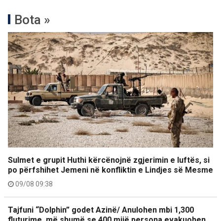
Bota »
Sulmet e grupit Huthi kërcënojnë zgjerimin e luftës, si
po përfshihet Jemeni në konfliktin e Lindjes së Mesme
09/08 09:38
Tajfuni “Dolphin” godet Azinë/ Anulohen mbi 1,300
fluturime, më shumë se 400 mijë persona evakuohen