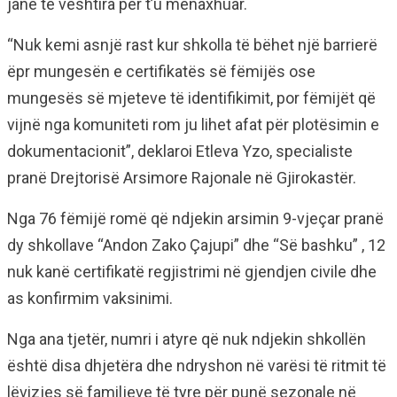
janë të vështira për t’u menaxhuar.
“Nuk kemi asnjë rast kur shkolla të bëhet një barrierë
ëpr mungesën e certifikatës së fëmijës ose
mungesës së mjeteve të identifikimit, por fëmijët që
vijnë nga komuniteti rom ju lihet afat për plotësimin e
dokumentacionit”, deklaroi Etleva Yzo, specialiste
pranë Drejtorisë Arsimore Rajonale në Gjirokastër.
Nga 76 fëmijë romë që ndjekin arsimin 9-vjeçar pranë
dy shkollave “Andon Zako Çajupi” dhe “Së bashku” , 12
nuk kanë certifikatë regjistrimi në gjendjen civile dhe
as konfirmim vaksinimi.
Nga ana tjetër, numri i atyre që nuk ndjekin shkollën
është disa dhjetëra dhe ndryshon në varësi të ritmit të
lëvizjes së familjeve të tyre për punë sezonale në