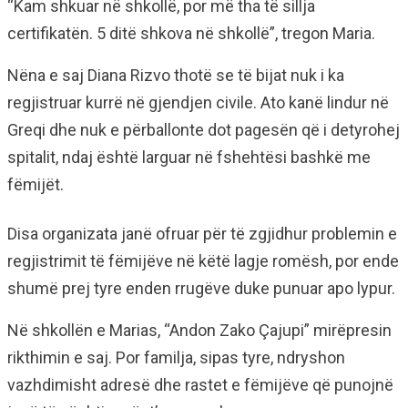
“Kam shkuar në shkollë, por më tha të sillja
certifikatën. 5 ditë shkova në shkollë”, tregon Maria.
Nëna e saj Diana Rizvo thotë se të bijat nuk i ka
regjistruar kurrë në gjendjen civile. Ato kanë lindur në
Greqi dhe nuk e përballonte dot pagesën që i detyrohej
spitalit, ndaj është larguar në fshehtësi bashkë me
fëmijët.
Disa organizata janë ofruar për të zgjidhur problemin e
regjistrimit të fëmijëve në këtë lagje romësh, por ende
shumë prej tyre enden rrugëve duke punuar apo lypur.
Në shkollën e Marias, “Andon Zako Çajupi” mirëpresin
rikthimin e saj. Por familja, sipas tyre, ndryshon
vazhdimisht adresë dhe rastet e fëmijëve që punojnë