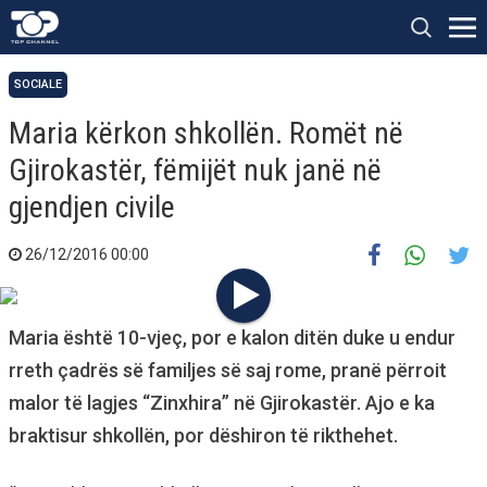
SOCIALE
Maria kërkon shkollën. Romët në
Gjirokastër, fëmijët nuk janë në
gjendjen civile
26/12/2016 00:00
Maria është 10-vjeç, por e kalon ditën duke u endur
rreth çadrës së familjes së saj rome, pranë përroit
malor të lagjes “Zinxhira” në Gjirokastër. Ajo e ka
braktisur shkollën, por dëshiron të rikthehet.