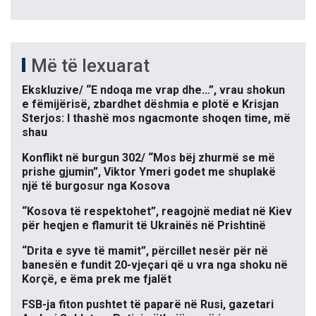
Më të lexuarat
Ekskluzive/ “E ndoqa me vrap dhe…”, vrau shokun
e fëmijërisë, zbardhet dëshmia e plotë e Krisjan
Sterjos: I thashë mos ngacmonte shoqen time, më
shau
Konflikt në burgun 302/ “Mos bëj zhurmë se më
prishe gjumin”, Viktor Ymeri godet me shuplakë
një të burgosur nga Kosova
“Kosova të respektohet”, reagojnë mediat në Kiev
për heqjen e flamurit të Ukrainës në Prishtinë
“Drita e syve të mamit”, përcillet nesër për në
banesën e fundit 20-vjeçari që u vra nga shoku në
Korçë, e ëma prek me fjalët
FSB-ja fiton pushtet të paparë në Rusi, gazetari