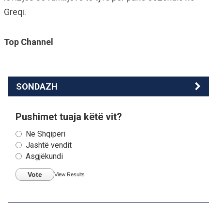
Greqi.
Top Channel
SONDAZH
Pushimet tuaja këtë vit?
Në Shqipëri
Jashtë vendit
Asgjëkundi
Vote
View Results