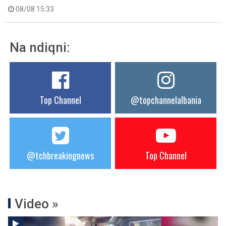
08/08 15:33
Na ndiqni:
Top Channel
@topchannelalbania
@tchbreakingnews
Top Channel
Video »