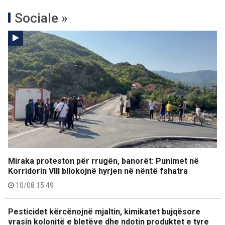
Sociale »
Miraka proteston për rrugën, banorët: Punimet në
Korridorin VIII bllokojnë hyrjen në nëntë fshatra
10/08 15:49
Pesticidet kërcënojnë mjaltin, kimikatet bujqësore
vrasin kolonitë e bletëve dhe ndotin produktet e tyre