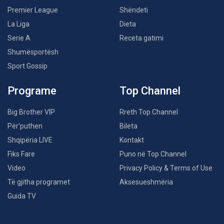
Premier League
Shëndeti
La Liga
Dieta
Serie A
Receta gatimi
Shumësportësh
Sport Gossip
Programe
Top Channel
Big Brother VIP
Rreth Top Channel
Për’puthen
Bileta
Shqipëria LIVE
Kontakt
Fiks Fare
Puno në Top Channel
Video
Privacy Policy & Terms of Use
Të gjitha programet
Aksesueshmëria
Guida TV