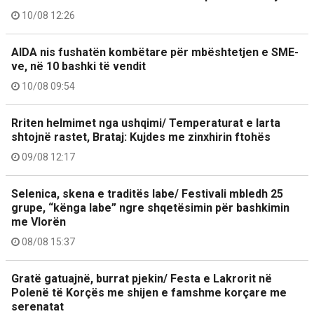
10/08 12:26
AIDA nis fushatën kombëtare për mbështetjen e SME-
ve, në 10 bashki të vendit
10/08 09:54
Rriten helmimet nga ushqimi/ Temperaturat e larta
shtojnë rastet, Brataj: Kujdes me zinxhirin ftohës
09/08 12:17
Selenica, skena e traditës labe/ Festivali mbledh 25
grupe, “kënga labe” ngre shqetësimin për bashkimin
me Vlorën
08/08 15:37
Gratë gatuajnë, burrat pjekin/ Festa e Lakrorit në
Polenë të Korçës me shijen e famshme korçare me
serenatat