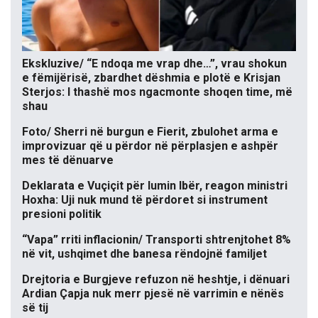
Ekskluzive/ “E ndoqa me vrap dhe…”, vrau shokun
e fëmijërisë, zbardhet dëshmia e plotë e Krisjan
Sterjos: I thashë mos ngacmonte shoqen time, më
shau
Foto/ Sherri në burgun e Fierit, zbulohet arma e
improvizuar që u përdor në përplasjen e ashpër
mes të dënuarve
Deklarata e Vuçiçit për lumin Ibër, reagon ministri
Hoxha: Uji nuk mund të përdoret si instrument
presioni politik
“Vapa” rriti inflacionin/ Transporti shtrenjtohet 8%
në vit, ushqimet dhe banesa rëndojnë familjet
Drejtoria e Burgjeve refuzon në heshtje, i dënuari
Ardian Çapja nuk merr pjesë në varrimin e nënës
së tij