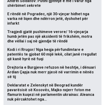
Andrei Soldatov: Putini gjithnjë e më i varur nga
shërbimet sekrete
E rëndë në Pogradec, një 30-vjeçar hidhet nga
varka në liqen dhe ndërron jetë, dyshohet për
infarkt
Tragjedi gjatë pushimeve verore/ 16-vjeçarja
humb jetën pas një aksidenti të frikshëm, motra
dhe vëllai i saj në gjendje të rëndë
Kodi i ri Rrugor/ Nga heqja përfundimtare e
patentës te gjobat 60 mijë lekë, cilat janë rregullat
që kanë hyrë në fuqi
Drejtoria e Burgjeve refuzon në heshtje, i dënuari
Ardian Çapja nuk merr pjesë në varrimin e nënës
së tij
Deklaratat e Zelenskyt në Beograd kundër
pavarësisë së Kosovës, Majko nxjerr foton me
flamurin kuqezi në parlamentin ukrainas: Aleanca
nuk përcaktohet nga…