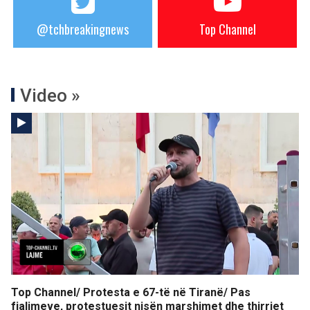
@tchbreakingnews
Top Channel
Video »
Top Channel/ Protesta e 67-të në Tiranë/ Pas
fjalimeve, protestuesit nisën marshimet dhe thirrjet