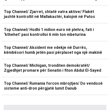
Top Channel/ Zjarret, shtatë vatra aktive/ Flakët
jashtë kontrollit në Mallakastër, kalojnë në Patos
Top Channel/ Hodhi 1 milion euro në plehra, fati i
‘kthehet’ pasi kontrolloi 6 mln ton mbeturina
Top Channel/ Aksident me vdekje në Durrës,
këmbësori humb jetën pasi përplaset nga një makinë
Top Channel/ Michigan, tronditen demokratët/
Zgjedhjet promare për Senatin i fiton Abdul El-Sayed
Top Channel/ Rumania forcon mbrojtjen/ Do vendosë
sisteme anti-dron përgjatë lumit Danub