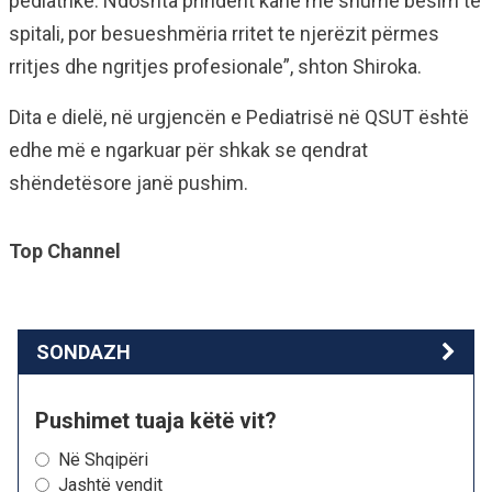
pediatrike. Ndoshta prindërit kanë më shumë besim te
spitali, por besueshmëria rritet te njerëzit përmes
rritjes dhe ngritjes profesionale”, shton Shiroka.
Dita e dielë, në urgjencën e Pediatrisë në QSUT është
edhe më e ngarkuar për shkak se qendrat
shëndetësore janë pushim.
Top Channel
SONDAZH
Pushimet tuaja këtë vit?
Në Shqipëri
Jashtë vendit