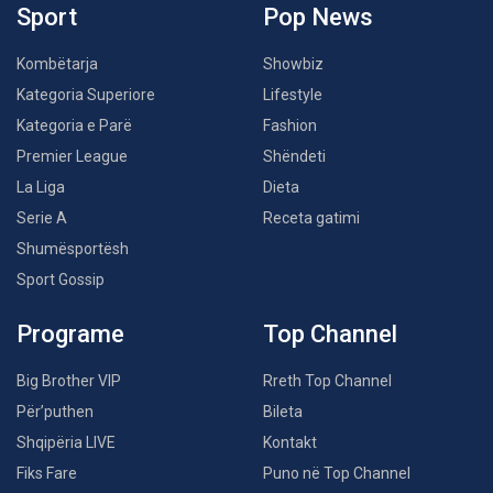
Sport
Pop News
Kombëtarja
Showbiz
Kategoria Superiore
Lifestyle
Kategoria e Parë
Fashion
Premier League
Shëndeti
La Liga
Dieta
Serie A
Receta gatimi
Shumësportësh
Sport Gossip
Programe
Top Channel
Big Brother VIP
Rreth Top Channel
Për’puthen
Bileta
Shqipëria LIVE
Kontakt
Fiks Fare
Puno në Top Channel