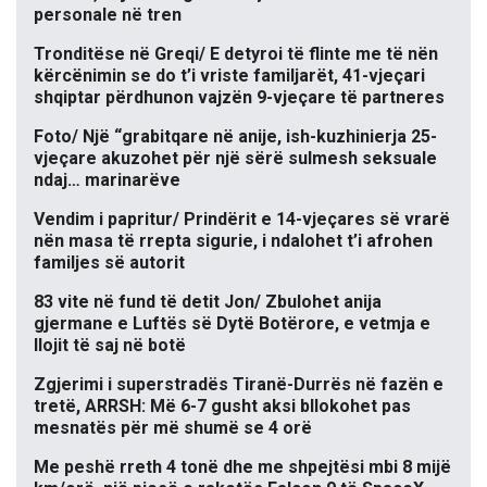
personale në tren
Tronditëse në Greqi/ E detyroi të flinte me të nën
kërcënimin se do t’i vriste familjarët, 41-vjeçari
shqiptar përdhunon vajzën 9-vjeçare të partneres
Foto/ Një “grabitqare në anije, ish-kuzhinierja 25-
vjeçare akuzohet për një sërë sulmesh seksuale
ndaj… marinarëve
Vendim i papritur/ Prindërit e 14-vjeçares së vrarë
nën masa të rrepta sigurie, i ndalohet t’i afrohen
familjes së autorit
83 vite në fund të detit Jon/ Zbulohet anija
gjermane e Luftës së Dytë Botërore, e vetmja e
llojit të saj në botë
Zgjerimi i superstradës Tiranë-Durrës në fazën e
tretë, ARRSH: Më 6-7 gusht aksi bllokohet pas
mesnatës për më shumë se 4 orë
Me peshë rreth 4 tonë dhe me shpejtësi mbi 8 mijë