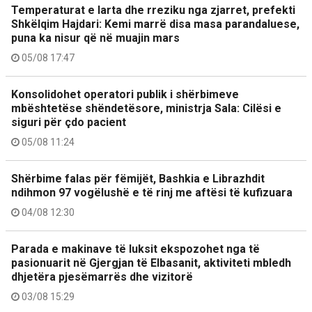
Temperaturat e larta dhe rreziku nga zjarret, prefekti
Shkëlqim Hajdari: Kemi marrë disa masa parandaluese,
puna ka nisur që në muajin mars
05/08 17:47
Konsolidohet operatori publik i shërbimeve
mbështetëse shëndetësore, ministrja Sala: Cilësi e
siguri për çdo pacient
05/08 11:24
Shërbime falas për fëmijët, Bashkia e Librazhdit
ndihmon 97 vogëlushë e të rinj me aftësi të kufizuara
04/08 12:30
Parada e makinave të luksit ekspozohet nga të
pasionuarit në Gjergjan të Elbasanit, aktiviteti mbledh
dhjetëra pjesëmarrës dhe vizitorë
03/08 15:29