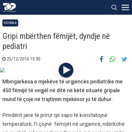
SOCIALE
Gripi mbërthen fëmijët, dyndje në
pediatri
25/12/2016 15:30
Mbingarkesa e mjekëve të urgjencës pediatrike me
450 fëmijë të vegjël në ditë në këtë situatë gripale
mund të çojë në trajtimin mjekësor jo të duhur.
Prindërit janë të prirur që sapo të konstatojnë
temperaturë, t’i çojnë fëmijët në urgjencë, ndërkohë