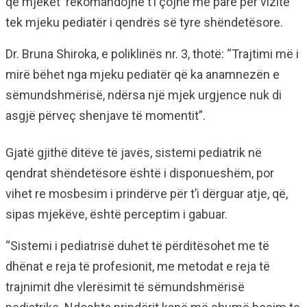
që mjekët rekomandojnë t’i çojnë më parë për vizitë
tek mjeku pediatër i qendrës së tyre shëndetësore.
Dr. Bruna Shiroka, e poliklinës nr. 3, thotë: “Trajtimi më i
mirë bëhet nga mjeku pediatër që ka anamnezën e
sëmundshmërisë, ndërsa një mjek urgjence nuk di
asgjë përveç shenjave të momentit”.
Gjatë gjithë ditëve të javës, sistemi pediatrik në
qendrat shëndetësore është i disponueshëm, por
vihet re mosbesim i prindërve për t’i dërguar atje, që,
sipas mjekëve, është perceptim i gabuar.
“Sistemi i pediatrisë duhet të përditësohet me të
dhënat e reja të profesionit, me metodat e reja të
trajnimit dhe vlerësimit të sëmundshmërisë