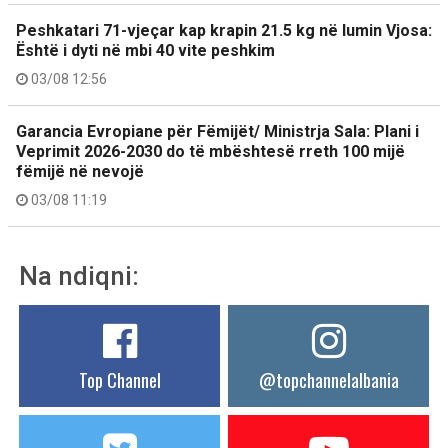
Peshkatari 71-vjeçar kap krapin 21.5 kg në lumin Vjosa:
Është i dyti në mbi 40 vite peshkim
03/08 12:56
Garancia Evropiane për Fëmijët/ Ministrja Sala: Plani i
Veprimit 2026-2030 do të mbështesë rreth 100 mijë
fëmijë në nevojë
03/08 11:19
Na ndiqni:
Top Channel
@topchannelalbania