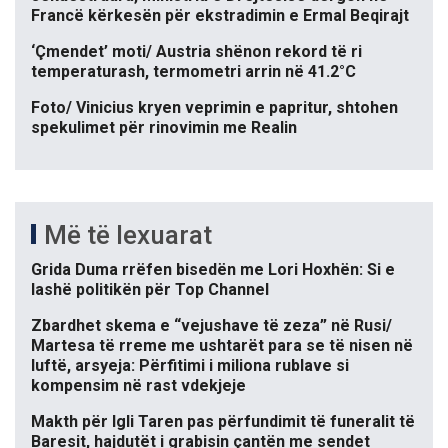
Francë kërkesën për ekstradimin e Ermal Beqirajt
‘Çmendet’ moti/ Austria shënon rekord të ri
temperaturash, termometri arrin në 41.2°C
Foto/ Vinicius kryen veprimin e papritur, shtohen
spekulimet për rinovimin me Realin
Më të lexuarat
Grida Duma rrëfen bisedën me Lori Hoxhën: Si e
lashë politikën për Top Channel
Zbardhet skema e “vejushave të zeza” në Rusi/
Martesa të rreme me ushtarët para se të nisen në
luftë, arsyeja: Përfitimi i miliona rublave si
kompensim në rast vdekjeje
Makth për Igli Taren pas përfundimit të funeralit të
Baresit, hajdutët i grabisin çantën me sendet