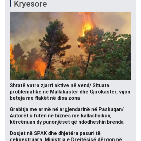
Kryesore
Shtatë vatra zjarri aktive në vend/ Situata
problematike në Mallakastër dhe Gjirokastër, vijon
beteja me flakët në disa zona
Grabitja me armë në argjendarinë në Paskuqan/
Autorët u futën në biznes me kallashnikov,
kërcënuan dy punonjëset që ndodheshin brenda
Dosjet në SPAK dhe dhjetëra pasuri të
sekuestruara, Ministria e Drejtësisë dërgon në