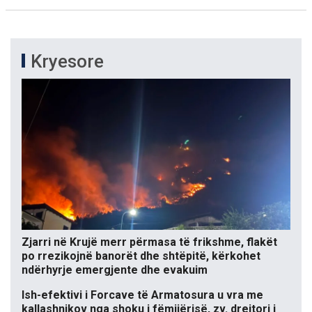
Kryesore
Zjarri në Krujë merr përmasa të frikshme, flakët
po rrezikojnë banorët dhe shtëpitë, kërkohet
ndërhyrje emergjente dhe evakuim
Ish-efektivi i Forcave të Armatosura u vra me
kallashnikov nga shoku i fëmijërisë, zv. drejtori i