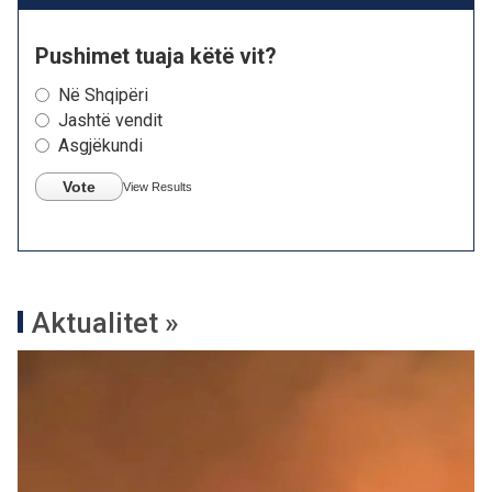
Pushimet tuaja këtë vit?
Në Shqipëri
Jashtë vendit
Asgjëkundi
Vote
View Results
Aktualitet »