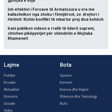
gjithçka e imja
Ish-efektivi i Forcave të Armatosura u vra me
kallashnikov nga shoku i fëmijërisë, zv. drejtori i
Hetimit: Kishin konflikt të mbartur prej disa kohësh
Irani publikon videon e rrallë të liderit suprem,
shtohen pikëpyetjet për shëndetin e Mojtaba
Khameneit
Lajme
Bota
Politikë
Opinion
Kronikë
Koment
Aktualitet
Kosova dhe Rajoni
Ekonomi
Shkencë dhe Teknologji
Sociale
Auto
Video