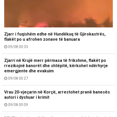
Zjarr i fuqishëm edhe në Hundëkuq të Gjirokastrës,
flakët po u afrohen zonave të banuara
09/08 00:33
Zjarri në Krujë merr përmasa të frikshme, flakët po
rrezikojnë banorët dhe shtëpitë, kërkohet ndërhyrje
emergjente dhe evakuim
09/08 00:27
Vrau 20-vjeçarin në Korçë, arrestohet pranë banesës
autori i dyshuar i krimit
09/08 00:09