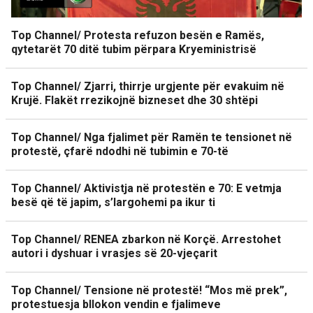
Top Channel/ Protesta refuzon besën e Ramës,
qytetarët 70 ditë tubim përpara Kryeministrisë
Top Channel/ Zjarri, thirrje urgjente për evakuim në
Krujë. Flakët rrezikojnë bizneset dhe 30 shtëpi
Top Channel/ Nga fjalimet për Ramën te tensionet në
protestë, çfarë ndodhi në tubimin e 70-të
Top Channel/ Aktivistja në protestën e 70: E vetmja
besë që të japim, s’largohemi pa ikur ti
Top Channel/ RENEA zbarkon në Korçë. Arrestohet
autori i dyshuar i vrasjes së 20-vjeçarit
Top Channel/ Tensione në protestë! “Mos më prek”,
protestuesja bllokon vendin e fjalimeve