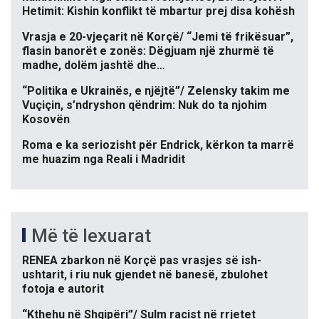
Hetimit: Kishin konflikt të mbartur prej disa kohësh
Vrasja e 20-vjeçarit në Korçë/ “Jemi të frikësuar”,
flasin banorët e zonës: Dëgjuam një zhurmë të
madhe, dolëm jashtë dhe…
“Politika e Ukrainës, e njëjtë”/ Zelensky takim me
Vuçiçin, s’ndryshon qëndrim: Nuk do ta njohim
Kosovën
Roma e ka seriozisht për Endrick, kërkon ta marrë
me huazim nga Reali i Madridit
Më të lexuarat
RENEA zbarkon në Korçë pas vrasjes së ish-
ushtarit, i riu nuk gjendet në banesë, zbulohet
fotoja e autorit
“Kthehu në Shqipëri”/ Sulm racist në rrjetet