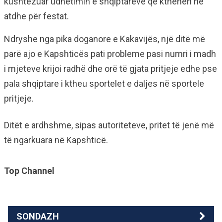
kushtëzuar udhëtimin e shqiptarëve që kthehen në
atdhe për festat.
Ndryshe nga pika doganore e Kakavijës, një ditë më
parë ajo e Kapshticës pati probleme pasi numri i madh
i mjeteve krijoi radhë dhe orë të gjata pritjeje edhe pse
pala shqiptare i ktheu sportelet e daljes në sportele
pritjeje.
Ditët e ardhshme, sipas autoriteteve, pritet të jenë më
të ngarkuara në Kapshticë.
Top Channel
SONDAZH