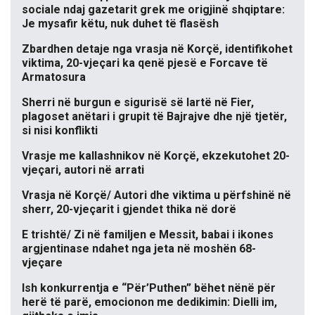
sociale ndaj gazetarit grek me origjinë shqiptare:
Je mysafir këtu, nuk duhet të flasësh
Zbardhen detaje nga vrasja në Korçë, identifikohet
viktima, 20-vjeçari ka qenë pjesë e Forcave të
Armatosura
Sherri në burgun e sigurisë së lartë në Fier,
plagoset anëtari i grupit të Bajrajve dhe një tjetër,
si nisi konflikti
Vrasje me kallashnikov në Korçë, ekzekutohet 20-
vjeçari, autori në arrati
Vrasja në Korçë/ Autori dhe viktima u përfshinë në
sherr, 20-vjeçarit i gjendet thika në dorë
E trishtë/ Zi në familjen e Messit, babai i ikones
argjentinase ndahet nga jeta në moshën 68-
vjeçare
Ish konkurrentja e “Për’Puthen” bëhet nënë për
herë të parë, emocionon me dedikimin: Dielli im,