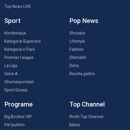
Top News LIVE
Sport
Pop News
Kombëtarja
Showbiz
Kategoria Superiore
Lifestyle
Kategoria e Parë
Fashion
Premier League
Shëndeti
La Liga
Dieta
Serie A
Receta gatimi
Shumësportësh
Sport Gossip
Programe
Top Channel
Big Brother VIP
Rreth Top Channel
Për’puthen
Bileta