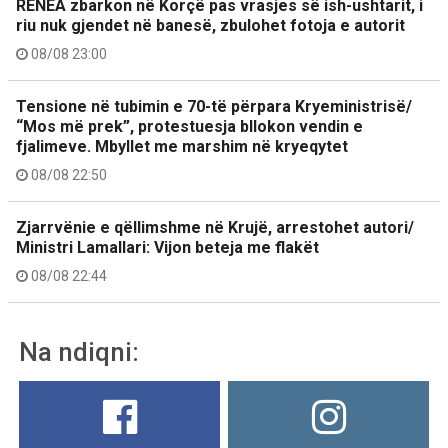
RENEA zbarkon në Korçë pas vrasjes së ish-ushtarit, i
riu nuk gjendet në banesë, zbulohet fotoja e autorit
08/08 23:00
Tensione në tubimin e 70-të përpara Kryeministrisë/
“Mos më prek”, protestuesja bllokon vendin e
fjalimeve. Mbyllet me marshim në kryeqytet
08/08 22:50
Zjarrvënie e qëllimshme në Krujë, arrestohet autori/
Ministri Lamallari: Vijon beteja me flakët
08/08 22:44
Na ndiqni: