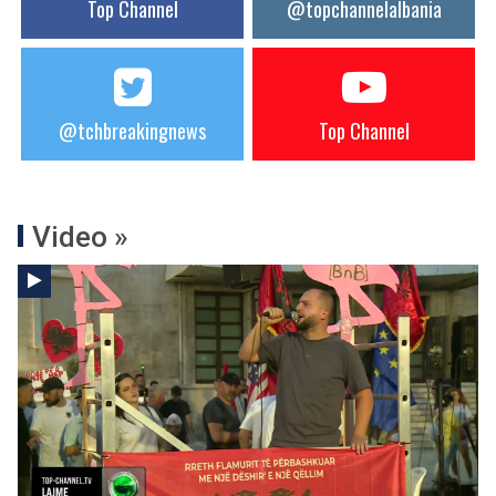
Top Channel
@topchannelalbania
@tchbreakingnews
Top Channel
Video »