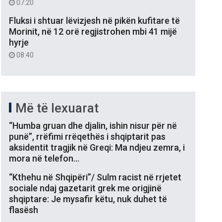
07:20
Fluksi i shtuar lëvizjesh në pikën kufitare të
Morinit, në 12 orë regjistrohen mbi 41 mijë
hyrje
08:40
Më të lexuarat
“Humba gruan dhe djalin, ishin nisur për në
punë”, rrëfimi rrëqethës i shqiptarit pas
aksidentit tragjik në Greqi: Ma ndjeu zemra, i
mora në telefon…
“Kthehu në Shqipëri”/ Sulm racist në rrjetet
sociale ndaj gazetarit grek me origjinë
shqiptare: Je mysafir këtu, nuk duhet të
flasësh