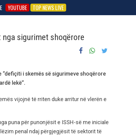
E
YOUTUBE
TOP NEWS LIVE
it nga sigurimet shoqërore
 se “defiçiti i skemës së sigurimeve shoqërore
iardë lekë”.
ës vijojnë të rriten duke arritur në vlerën e
ga puna për punonjësit e ISSH-së me iniciale
lëzim penal ndaj përgjegjësit të sektorit të