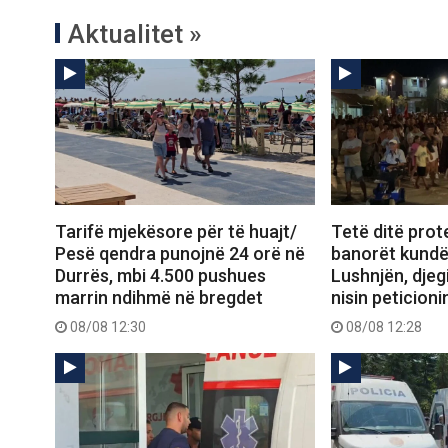
Aktualitet »
Tarifë mjekësore për të huajt/
Tetë ditë prot
Pesë qendra punojnë 24 orë në
banorët kundë
Durrës, mbi 4.500 pushues
Lushnjën, djeg
marrin ndihmë në bregdet
nisin peticioni
08/08 12:30
08/08 12:28