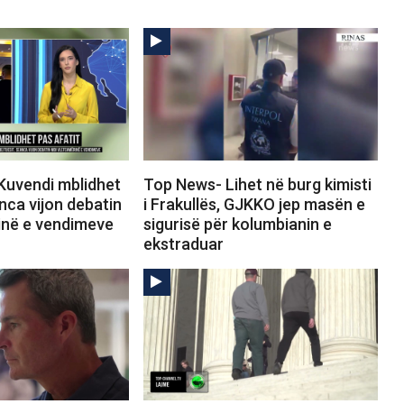
Kuvendi mblidhet
Top News- Lihet në burg kimisti
anca vijon debatin
i Frakullës, GJKKO jep masën e
inë e vendimeve
sigurisë për kolumbianin e
ekstraduar