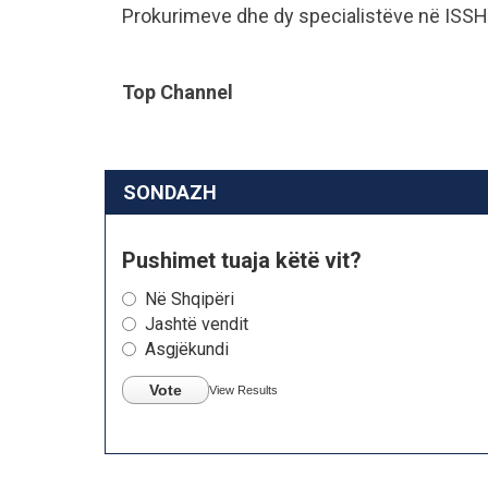
Prokurimeve dhe dy specialistëve në ISSH
Top Channel
SONDAZH
Pushimet tuaja këtë vit?
Në Shqipëri
Jashtë vendit
Asgjëkundi
Vote
View Results