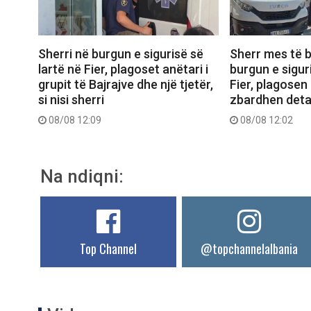
Sherri në burgun e sigurisë së
Sherr mes të 
lartë në Fier, plagoset anëtari i
burgun e sigur
grupit të Bajrajve dhe një tjetër,
Fier, plagosen
si nisi sherri
zbardhen deta
08/08 12:09
08/08 12:02
Na ndiqni:
Top Channel
@topchannelalbania