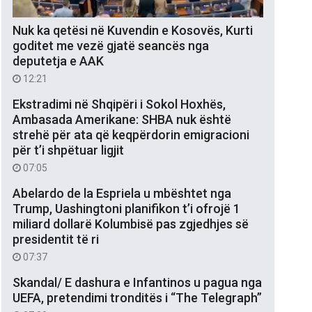
Nuk ka qetësi në Kuvendin e Kosovës, Kurti
goditet me vezë gjatë seancës nga
deputetja e AAK
12:21
Ekstradimi në Shqipëri i Sokol Hoxhës,
Ambasada Amerikane: SHBA nuk është
strehë për ata që keqpërdorin emigracioni
për t’i shpëtuar ligjit
07:05
Abelardo de la Espriela u mbështet nga
Trump, Uashingtoni planifikon t’i ofrojë 1
miliard dollarë Kolumbisë pas zgjedhjes së
presidentit të ri
07:37
Skandal/ E dashura e Infantinos u pagua nga
UEFA, pretendimi tronditës i “The Telegraph”