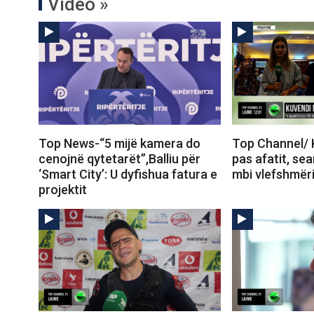
Video »
Top News-“5 mijë kamera do
Top Channel/ 
cenojnë qytetarët”,Balliu për
pas afatit, se
‘Smart City’: U dyfishua fatura e
mbi vlefshmër
projektit