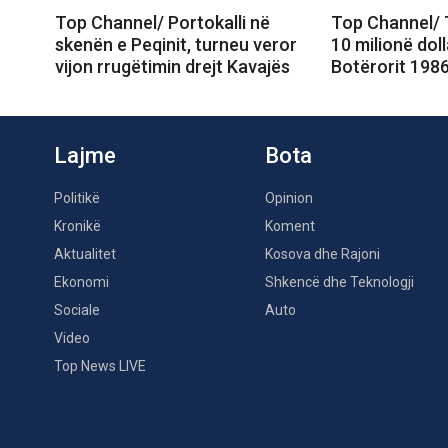
Top Channel/ Portokalli në
Top Channel/ 
skenën e Peqinit, turneu veror
10 milionë doll
vijon rrugëtimin drejt Kavajës
Botërorit 1986
Lajme
Bota
Politikë
Opinion
Kronikë
Koment
Aktualitet
Kosova dhe Rajoni
Ekonomi
Shkencë dhe Teknologji
Sociale
Auto
Video
Top News LIVE