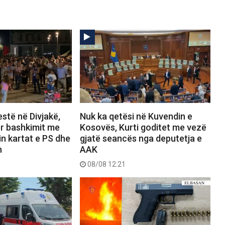
estë në Divjakë,
Nuk ka qetësi në Kuvendin e
r bashkimit me
Kosovës, Kurti goditet me vezë
in kartat e PS dhe
gjatë seancës nga deputetja e
n
AAK
08/08 12:21