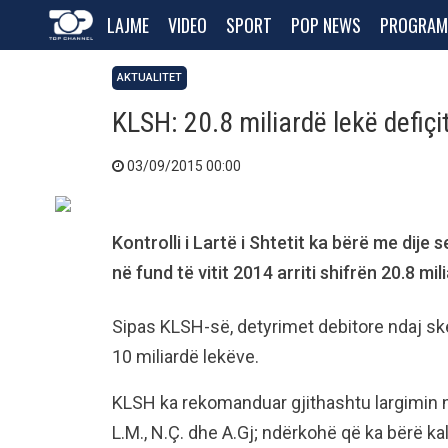
LAJME
VIDEO
SPORT
POP NEWS
PROGRAM
AKTUALITET
KLSH: 20.8 miliardë lekë defiç
03/09/2015 00:00
Kontrolli i Lartë i Shtetit ka bërë me dije
në fund të vitit 2014 arriti shifrën 20.8 mil
Sipas KLSH-së, detyrimet debitore ndaj skem
10 miliardë lekëve.
KLSH ka rekomanduar gjithashtu largimin n
L.M., N.Ç. dhe A.Gj; ndërkohë që ka bërë kal