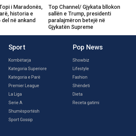
Topi i Maradonës,
Top Channel/ Gjykata bllokon
arë, historia e
sallën e Trump, presidenti
 del në ankand
paralajmëron betejë në
Gjykatën Supreme
Sport
Pop News
Kombëtarja
Showbiz
Kategoria Superiore
Lifestyle
Kategoria e Parë
Fashion
Premier League
Shëndeti
La Liga
Dieta
Serie A
Receta gatimi
Shumësportësh
Sport Gossip