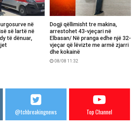
burgosurve në
Dogji qëllimisht tre makina,
isë së lartë në
arrestohet 43-vjeçari në
 dy të dënuar,
Elbasan/ Në pranga edhe një 32-
jet
vjeçar që lëvizte me armë zjarri
dhe kokainë
08/08 11:32
@tchbreakingnews
Top Channel