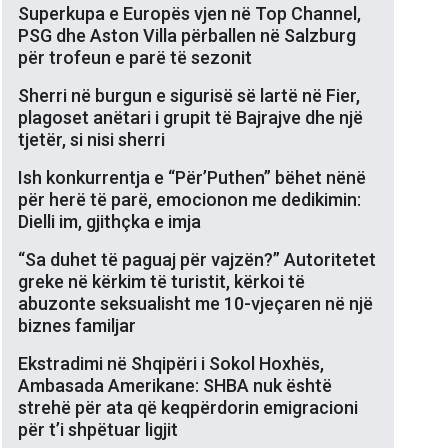
Superkupa e Europës vjen në Top Channel,
PSG dhe Aston Villa përballen në Salzburg
për trofeun e parë të sezonit
Sherri në burgun e sigurisë së lartë në Fier,
plagoset anëtari i grupit të Bajrajve dhe një
tjetër, si nisi sherri
Ish konkurrentja e “Për’Puthen” bëhet nënë
për herë të parë, emocionon me dedikimin:
Dielli im, gjithçka e imja
“Sa duhet të paguaj për vajzën?” Autoritetet
greke në kërkim të turistit, kërkoi të
abuzonte seksualisht me 10-vjeçaren në një
biznes familjar
Ekstradimi në Shqipëri i Sokol Hoxhës,
Ambasada Amerikane: SHBA nuk është
strehë për ata që keqpërdorin emigracioni
për t’i shpëtuar ligjit