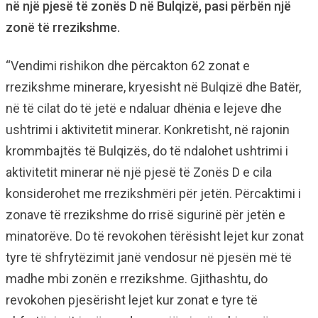
në një pjesë të zonës D në Bulqizë, pasi përbën një
zonë të rrezikshme.
“Vendimi rishikon dhe përcakton 62 zonat e
rrezikshme minerare, kryesisht në Bulqizë dhe Batër,
në të cilat do të jetë e ndaluar dhënia e lejeve dhe
ushtrimi i aktivitetit minerar. Konkretisht, në rajonin
krommbajtës të Bulqizës, do të ndalohet ushtrimi i
aktivitetit minerar në një pjesë të Zonës D e cila
konsiderohet me rrezikshmëri për jetën. Përcaktimi i
zonave të rrezikshme do rrisë sigurinë për jetën e
minatorëve. Do të revokohen tërësisht lejet kur zonat
tyre të shfrytëzimit janë vendosur në pjesën më të
madhe mbi zonën e rrezikshme. Gjithashtu, do
revokohen pjesërisht lejet kur zonat e tyre të