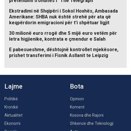
pretendimi tronditës i “The Telegraph”
Ekstradimi në Shqipëri i Sokol Hoxhës, Ambasada
Amerikane: SHBA nuk është strehë për ata që
keqpërdorin emigracioni për t’i shpëtuar ligjit
30 milionë euro rrogë dhe 5 mijë euro vetëm për
letra higjienike, kontrata e çmendur e Salah
E pabesueshme, dështojnë kontrollet mjekësore,
prishet transferimi i Fisnik Asllanit te Leipzig
Lajme
Bota
Politikë
Opinion
Kronikë
Koment
Aktualitet
Kosova dhe Rajoni
Ekonomi
Shkencë dhe Teknologji