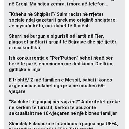
në Greqi: Ma ndjeu zemra, i mora në telefon…
“Kthehu në Shqipëri”/ Sulm racist në rrjetet
sociale ndaj gazetarit grek me origjinë shqiptare:
Je mysafir këtu, nuk duhet të flasësh
Sherri në burgun e sigurisë së lartë në Fier,
plagoset anëtari i grupit të Bajrajve dhe një tjetër,
si nisi konflikti
Ish konkurrentja e “Për’Puthen” bëhet nënë për
herë të parë, emocionon me dedikimin: Dielli im,
gjithçka e imja
E trishtë/ Zi në familjen e Messit, babai i ikones
argjentinase ndahet nga jeta në moshën 68-
vjeçare
“Sa duhet të paguaj për vajzën?” Autoritetet greke
në kërkim të turistit, kërkoi të abuzonte
seksualisht me 10-vjeçaren në një biznes familjar
Skandal/ E dashura e Infantinos u pagua nga UEFA,