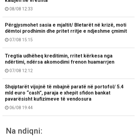
kalbjen në vreshta
08/08 12:33
Përgjysmohet sasia e mjaltit/ Bletarët në krizë, moti
dëmtoi prodhimin dhe pritet rritje e ndjeshme çmimit
07/08 15:15
Tregtia udhëheq kreditimin, rritet kërkesa nga
ndërtimi, ndërsa akomodimi frenon huamarrjen
07/08 12:12
Shqiptarët vijojnë të mbajnë paratë në portofol/ 5.4
mld euro “cash”, paraja e xhepit sfidon bankat
pavarësisht kufizimeve të vendosura
06/08 19:44
Na ndiqni: