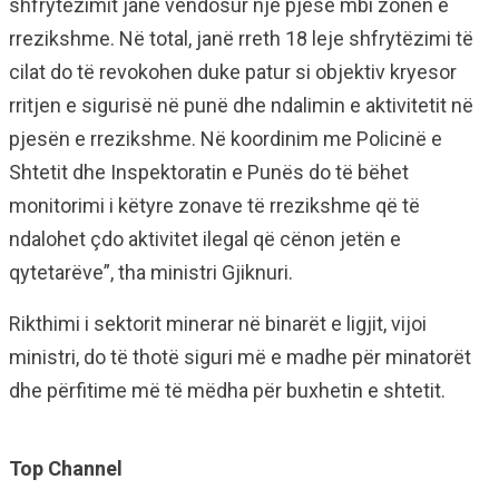
shfrytëzimit janë vendosur një pjesë mbi zonën e
rrezikshme. Në total, janë rreth 18 leje shfrytëzimi të
cilat do të revokohen duke patur si objektiv kryesor
rritjen e sigurisë në punë dhe ndalimin e aktivitetit në
pjesën e rrezikshme. Në koordinim me Policinë e
Shtetit dhe Inspektoratin e Punës do të bëhet
monitorimi i këtyre zonave të rrezikshme që të
ndalohet çdo aktivitet ilegal që cënon jetën e
qytetarëve”, tha ministri Gjiknuri.
Rikthimi i sektorit minerar në binarët e ligjit, vijoi
ministri, do të thotë siguri më e madhe për minatorët
dhe përfitime më të mëdha për buxhetin e shtetit.
Top Channel