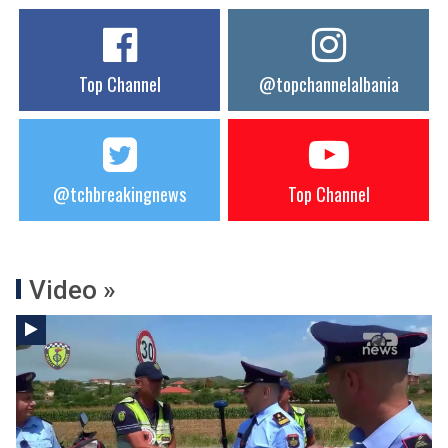
Top Channel
@topchannelalbania
@tchbreakingnews
Top Channel
Video »