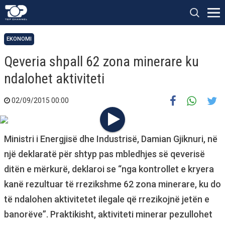
EKONOMI
Qeveria shpall 62 zona minerare ku
ndalohet aktiviteti
02/09/2015 00:00
Ministri i Energjisë dhe Industrisë, Damian Gjiknuri, në
një deklaratë për shtyp pas mbledhjes së qeverisë
ditën e mërkurë, deklaroi se “nga kontrollet e kryera
kanë rezultuar të rrezikshme 62 zona minerare, ku do
të ndalohen aktivitetet ilegale që rrezikojnë jetën e
banorëve”. Praktikisht, aktiviteti minerar pezullohet