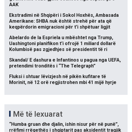
AAK
Ekstradimi në Shqipëri i Sokol Hoxhës, Ambasada
Amerikane: SHBA nuk është strehë për ata që
keqpërdorin emigracioni për t’i shpëtuar ligjit
Abelardo de la Espriela u mbështet nga Trump,
Uashingtoni planifikon t’i ofrojë 1 miliard dollarë
Kolumbisë pas zgjedhjes së presidentit të ri
Skandal/ E dashura e Infantinos u pagua nga UEFA,
pretendimi tronditës i “The Telegraph”
Fluksi i shtuar lëvizjesh në pikën kufitare të
Morinit, në 12 orë regjistrohen mbi 41 mijë hyrje
Më të lexuarat
“Humba gruan dhe djalin, ishin nisur për në punë”,
rrëfimi rrëqethës i shqiptarit pas aksidentit tragjik