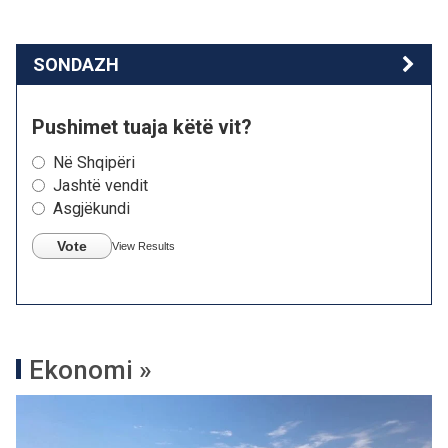
SONDAZH
Pushimet tuaja këtë vit?
Në Shqipëri
Jashtë vendit
Asgjëkundi
Vote
View Results
Ekonomi »