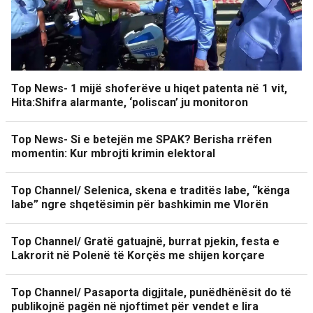
Top News- 1 mijë shoferëve u hiqet patenta në 1 vit,
Hita:Shifra alarmante, ‘poliscan’ ju monitoron
Top News- Si e betejën me SPAK? Berisha rrëfen
momentin: Kur mbrojti krimin elektoral
Top Channel/ Selenica, skena e traditës labe, “kënga
labe” ngre shqetësimin për bashkimin me Vlorën
Top Channel/ Gratë gatuajnë, burrat pjekin, festa e
Lakrorit në Polenë të Korçës me shijen korçare
Top Channel/ Pasaporta digjitale, punëdhënësit do të
publikojnë pagën në njoftimet për vendet e lira