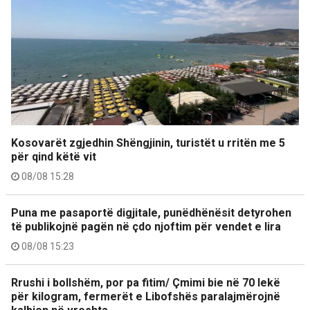
Kosovarët zgjedhin Shëngjinin, turistët u rritën me 5
për qind këtë vit
08/08 15:28
Puna me pasaportë digjitale, punëdhënësit detyrohen
të publikojnë pagën në çdo njoftim për vendet e lira
08/08 15:23
Rrushi i bollshëm, por pa fitim/ Çmimi bie në 70 lekë
për kilogram, fermerët e Libofshës paralajmërojnë