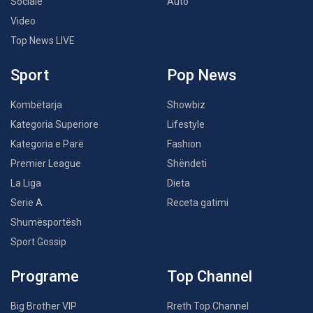
Sociale
Auto
Video
Top News LIVE
Sport
Pop News
Kombëtarja
Showbiz
Kategoria Superiore
Lifestyle
Kategoria e Parë
Fashion
Premier League
Shëndeti
La Liga
Dieta
Serie A
Receta gatimi
Shumësportësh
Sport Gossip
Programe
Top Channel
Big Brother VIP
Rreth Top Channel