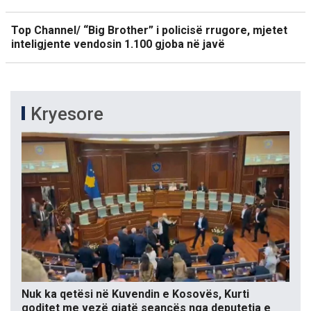
Top Channel/ “Big Brother” i policisë rrugore, mjetet
inteligjente vendosin 1.100 gjoba në javë
Kryesore
Nuk ka qetësi në Kuvendin e Kosovës, Kurti
goditet me vezë gjatë seancës nga deputetja e