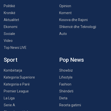
Politikë
Opinion
Kronikë
Koment
Aktualitet
Kosova dhe Rajoni
Ekonomi
Shkencë dhe Teknologji
Sociale
Auto
Video
Top News LIVE
Sport
Pop News
Kombëtarja
Showbiz
Kategoria Superiore
Lifestyle
Kategoria e Parë
Fashion
Premier League
Shëndeti
La Liga
Dieta
Serie A
Receta gatimi