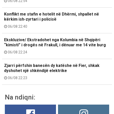
06/08 22:54
Konflikt me stafin e hotelit në Dhërmi, shpallet në
kërkim ish-zyrtari i policisë
06/08 22:40
Ekskluzive/ Ekstradohet nga Kolumbia në Shqipëri
“kimisti” i drogës në Frakull, i dënuar me 14 vite burg
06/08 22:24
Zjarri përfshin banesën dy katëshe në Fier, shkak
dyshohet një shkëndijë elektrike
06/08 22:23
Na ndiqni: