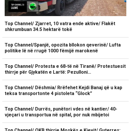
Top Channel/ Zjarret, 10 vatra ende aktive/ Flakët
shkrumbuan 34.5 hektarë tokë
Top Channel/Spanjë, opozita bllokon qeverinë/ Lufta
politike lë në rrugë 1000 fëmijë marokenë
Top Channel/ Protesta e 68-të në Tiranë/ Protestuesit
thirrje për Gjykatën e Lartë: Pezulloni…
Top Channel/ Dëshmia/ Rrëfehet Kejdi Banaj që u kap
teksa transportonte 4 pistoleta “Glock”
Top Channel/ Durrës, punëtori vdes në kantier/ 40-
vjeçari u transportua në spital, por nuk mbijetoi
Top Channel/ OKB thirrje Moskës e Kievit/ Guterres: