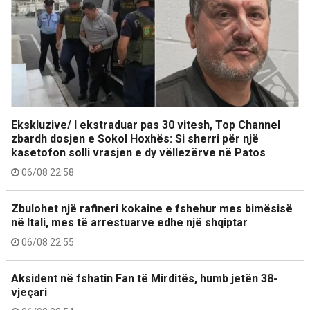
Ekskluzive/ I ekstraduar pas 30 vitesh, Top Channel
zbardh dosjen e Sokol Hoxhës: Si sherri për një
kasetofon solli vrasjen e dy vëllezërve në Patos
06/08 22:58
Zbulohet një rafineri kokaine e fshehur mes bimësisë
në Itali, mes të arrestuarve edhe një shqiptar
06/08 22:55
Aksident në fshatin Fan të Mirditës, humb jetën 38-
vjeçari