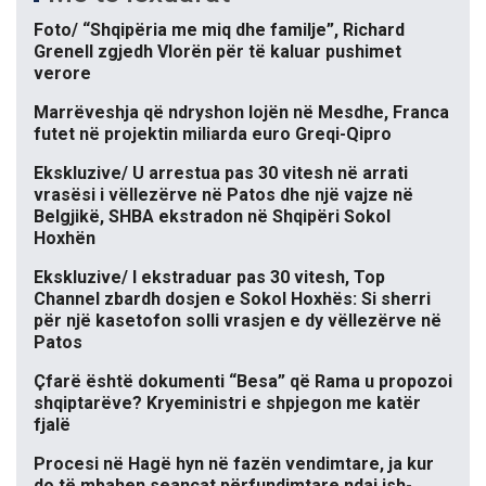
Foto/ “Shqipëria me miq dhe familje”, Richard
Grenell zgjedh Vlorën për të kaluar pushimet
verore
Marrëveshja që ndryshon lojën në Mesdhe, Franca
futet në projektin miliarda euro Greqi-Qipro
Ekskluzive/ U arrestua pas 30 vitesh në arrati
vrasësi i vëllezërve në Patos dhe një vajze në
Belgjikë, SHBA ekstradon në Shqipëri Sokol
Hoxhën
Ekskluzive/ I ekstraduar pas 30 vitesh, Top
Channel zbardh dosjen e Sokol Hoxhës: Si sherri
për një kasetofon solli vrasjen e dy vëllezërve në
Patos
Çfarë është dokumenti “Besa” që Rama u propozoi
shqiptarëve? Kryeministri e shpjegon me katër
fjalë
Procesi në Hagë hyn në fazën vendimtare, ja kur
do të mbahen seancat përfundimtare ndaj ish-