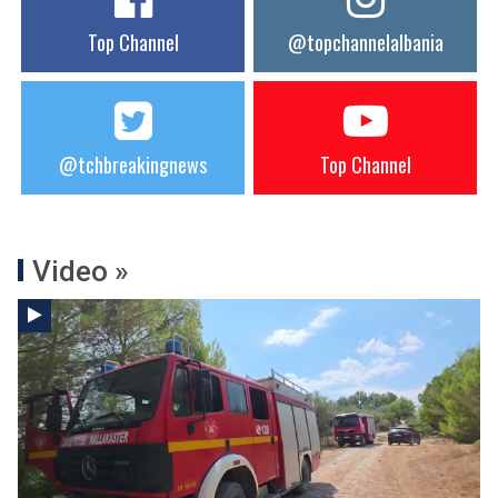
Top Channel
@topchannelalbania
@tchbreakingnews
Top Channel
Video »