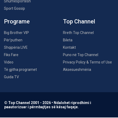
Shumësportësh
Sport Gossip
Programe
Top Channel
Big Brother VIP
Rreth Top Channel
Për’puthen
Bileta
Shqipëria LIVE
Kontakt
Fiks Fare
Puno në Top Channel
Video
Privacy Policy & Terms of Use
Të gjitha programet
Aksesueshmëria
Guida TV
© Top Channel 2001 - 2026 • Ndalohet riprodhimi i
paautorizuar i përmbajtjes së kësaj faqeje.