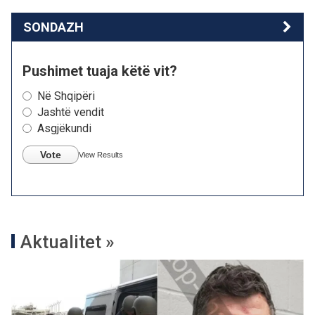
SONDAZH
Pushimet tuaja këtë vit?
Në Shqipëri
Jashtë vendit
Asgjëkundi
Vote
View Results
Aktualitet »