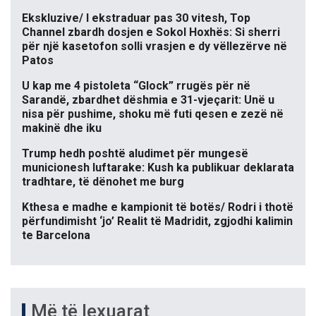
Ekskluzive/ I ekstraduar pas 30 vitesh, Top
Channel zbardh dosjen e Sokol Hoxhës: Si sherri
për një kasetofon solli vrasjen e dy vëllezërve në
Patos
U kap me 4 pistoleta “Glock” rrugës për në
Sarandë, zbardhet dëshmia e 31-vjeçarit: Unë u
nisa për pushime, shoku më futi qesen e zezë në
makinë dhe iku
Trump hedh poshtë aludimet për mungesë
municionesh luftarake: Kush ka publikuar deklarata
tradhtare, të dënohet me burg
Kthesa e madhe e kampionit të botës/ Rodri i thotë
përfundimisht ‘jo’ Realit të Madridit, zgjodhi kalimin
te Barcelona
Më të lexuarat