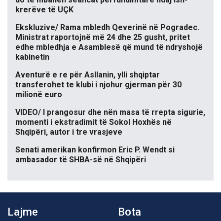
krerëve të UÇK
Ekskluzive/ Rama mbledh Qeverinë në Pogradec.
Ministrat raportojnë më 24 dhe 25 gusht, pritet
edhe mbledhja e Asamblesë që mund të ndryshojë
kabinetin
Aventurë e re për Asllanin, ylli shqiptar
transferohet te klubi i njohur gjerman për 30
milionë euro
VIDEO/ I prangosur dhe nën masa të rrepta sigurie,
momenti i ekstradimit të Sokol Hoxhës në
Shqipëri, autor i tre vrasjeve
Senati amerikan konfirmon Eric P. Wendt si
ambasador të SHBA-së në Shqipëri
Lajme
Bota