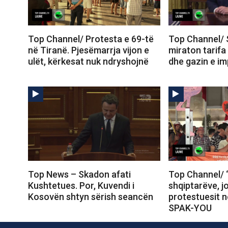
Top Channel/ Protesta e 69-të
Top Channel/ 
në Tiranë. Pjesëmarrja vijon e
miraton tarifa
ulët, kërkesat nuk ndryshojnë
dhe gazin e im
Top News – Skadon afati
Top Channel/ 
Kushtetues. Por, Kuvendi i
shqiptarëve, j
Kosovën shtyn sërish seancën
protestuesit 
SPAK-YOU