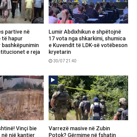
s partive në
Lumir Abdixhikun e shpëtojnë
 të hapur
17 vota nga shkarkimi, shumica
r bashkëpunimin
e Kuvendit të LDK-së votëbeson
titucionet e reja
kryetarin
30/07 21:40
htinë! Vinçi bie
Varrezë masive në Zubin
 në një kantier
Potok? Gërmime në fshatin