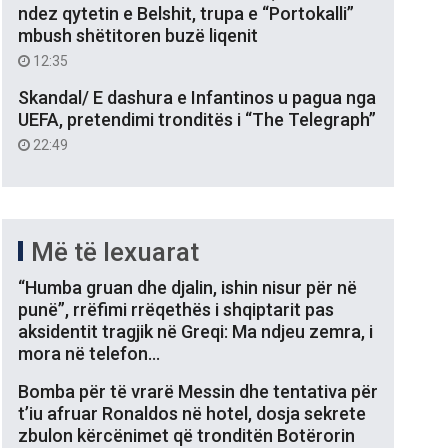
ndez qytetin e Belshit, trupa e “Portokalli”
mbush shëtitoren buzë liqenit
12:35
Skandal/ E dashura e Infantinos u pagua nga
UEFA, pretendimi tronditës i “The Telegraph”
22:49
Më të lexuarat
“Humba gruan dhe djalin, ishin nisur për në
punë”, rrëfimi rrëqethës i shqiptarit pas
aksidentit tragjik në Greqi: Ma ndjeu zemra, i
mora në telefon…
Bomba për të vrarë Messin dhe tentativa për
t’iu afruar Ronaldos në hotel, dosja sekrete
zbulon kërcënimet që tronditën Botërorin