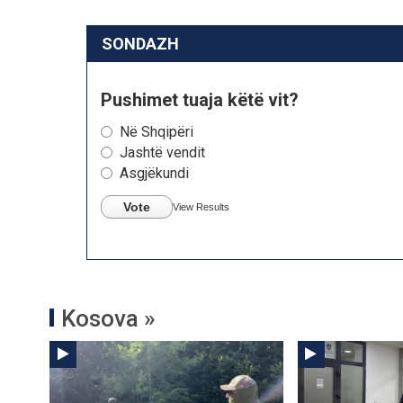
SONDAZH
Pushimet tuaja këtë vit?
Në Shqipëri
Jashtë vendit
Asgjëkundi
Vote
View Results
Kosova »