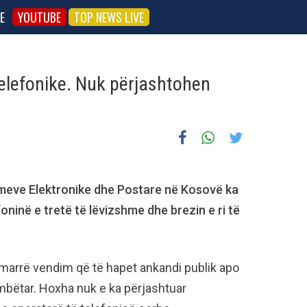
E
YOUTUBE
TOP NEWS LIVE
elefonike. Nuk përjashtohen
kimeve Elektronike dhe Postare në Kosovë ka
ninë e tretë të lëvizshme dhe brezin e ri të
 marrë vendim që të hapet ankandi publik apo
kombëtar. Hoxha nuk e ka përjashtuar