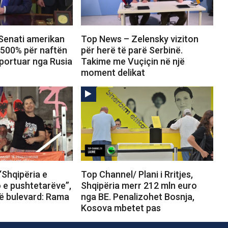
Senati amerikan
Top News – Zelensky viziton
 500% për naftën
për herë të parë Serbinë.
portuar nga Rusia
Takime me Vuçiçin në një
moment delikat
“Shqipëria e
Top Channel/ Plani i Rritjes,
o e pushtetarëve”,
Shqipëria merr 212 mln euro
në bulevard: Rama
nga BE. Penalizohet Bosnja,
Kosova mbetet pas