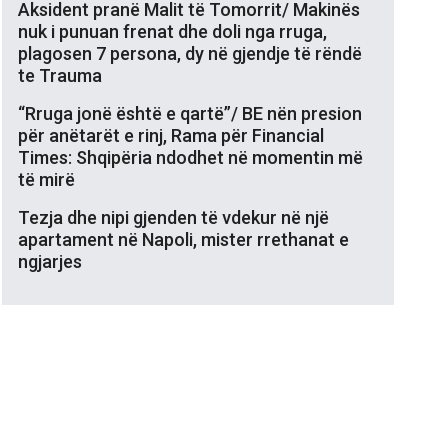
Aksident pranë Malit të Tomorrit/ Makinës
nuk i punuan frenat dhe doli nga rruga,
plagosen 7 persona, dy në gjendje të rëndë
te Trauma
“Rruga jonë është e qartë”/ BE nën presion
për anëtarët e rinj, Rama për Financial
Times: Shqipëria ndodhet në momentin më
të mirë
Tezja dhe nipi gjenden të vdekur në një
apartament në Napoli, mister rrethanat e
ngjarjes