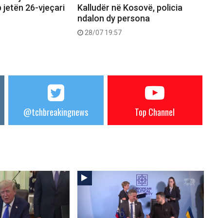
 jetën 26-vjeçari
Kalludër në Kosovë, policia
ndalon dy persona
28/07 19:57
@tchbreakingnews
Top Channel