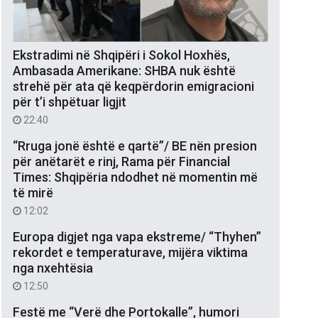
Ekstradimi në Shqipëri i Sokol Hoxhës,
Ambasada Amerikane: SHBA nuk është
strehë për ata që keqpërdorin emigracioni
për t’i shpëtuar ligjit
22:40
“Rruga jonë është e qartë”/ BE nën presion
për anëtarët e rinj, Rama për Financial
Times: Shqipëria ndodhet në momentin më
të mirë
12:02
Europa digjet nga vapa ekstreme/ “Thyhen”
rekordet e temperaturave, mijëra viktima
nga nxehtësia
12:50
Festë me “Verë dhe Portokalle”, humori