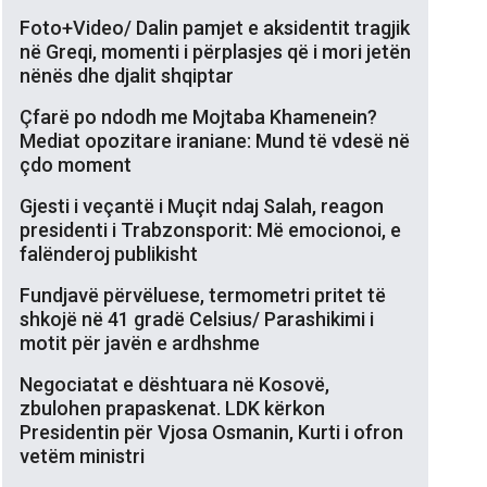
Foto+Video/ Dalin pamjet e aksidentit tragjik
në Greqi, momenti i përplasjes që i mori jetën
nënës dhe djalit shqiptar
Çfarë po ndodh me Mojtaba Khamenein?
Mediat opozitare iraniane: Mund të vdesë në
çdo moment
Gjesti i veçantë i Muçit ndaj Salah, reagon
presidenti i Trabzonsporit: Më emocionoi, e
falënderoj publikisht
Fundjavë përvëluese, termometri pritet të
shkojë në 41 gradë Celsius/ Parashikimi i
motit për javën e ardhshme
Negociatat e dështuara në Kosovë,
zbulohen prapaskenat. LDK kërkon
Presidentin për Vjosa Osmanin, Kurti i ofron
vetëm ministri