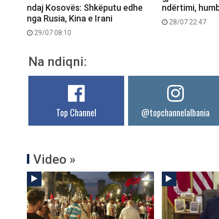
ndaj Kosovës: Shkëputu edhe
ndërtimi, humb
nga Rusia, Kina e Irani
28/07 22:47
29/07 08:10
Na ndiqni:
Top Channel
@topchannelalbania
Video »