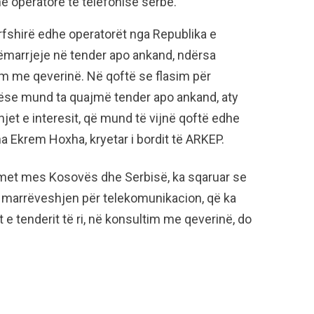
e operatorë të telefonisë serbe.
rfshirë edhe operatorët nga Republika e
sëmarrjeje në tender apo ankand, ndërsa
im me qeverinë. Në qoftë se flasim për
ëse mund ta quajmë tender apo ankand, aty
et e interesit, që mund të vijnë qoftë edhe
a Ekrem Hoxha, kryetar i bordit të ARKEP.
dimet mes Kosovës dhe Serbisë, ka sqaruar se
me marrëveshjen për telekomunikacion, që ka
t e tenderit të ri, në konsultim me qeverinë, do