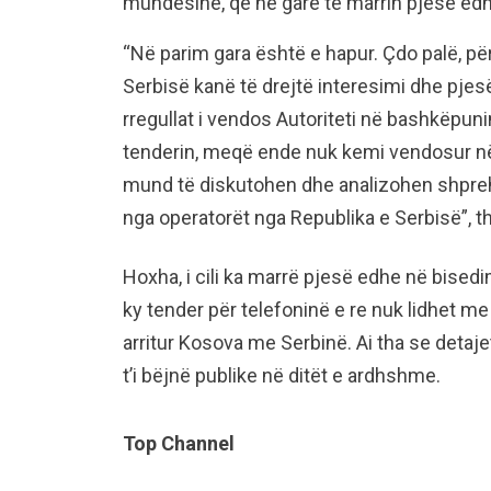
mundësinë, që në garë të marrin pjesë edh
“Në parim gara është e hapur. Çdo palë, pë
Serbisë kanë të drejtë interesimi dhe pje
rregullat i vendos Autoriteti në bashkëpun
tenderin, meqë ende nuk kemi vendosur n
mund të diskutohen dhe analizohen shprehj
nga operatorët nga Republika e Serbisë”, th
Hoxha, i cili ka marrë pjesë edhe në bise
ky tender për telefoninë e re nuk lidhet 
arritur Kosova me Serbinë. Ai tha se detaje
t’i bëjnë publike në ditët e ardhshme.
Top Channel