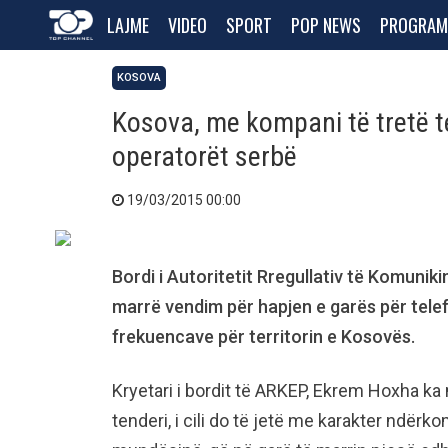
LAJME
VIDEO
SPORT
POP NEWS
PROGRAM
KOSOVA
Kosova, me kompani të tretë t
operatorët serbë
19/03/2015 00:00
Bordi i Autoritetit Rregullativ të Komuni
marrë vendim për hapjen e garës për telefo
frekuencave për territorin e Kosovës.
Kryetari i bordit të ARKEP, Ekrem Hoxha ka
tenderi, i cili do të jetë me karakter ndër