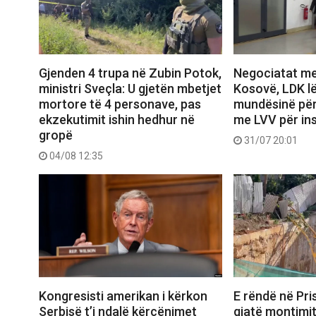
Gjenden 4 trupa në Zubin Potok,
Negociatat me
ministri Sveçla: U gjetën mbetjet
Kosovë, LDK lë
mortore të 4 personave, pas
mundësinë pë
ekzekutimit ishin hedhur në
me LVV për ins
gropë
31/07 20:01
04/08 12:35
Kongresisti amerikan i kërkon
E rëndë në Pris
Serbisë t’i ndalë kërcënimet
gjatë montimit