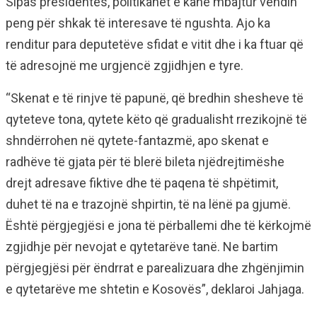
Sipas presidentes, politikanët e kanë mbajtur vendin
peng për shkak të interesave të ngushta. Ajo ka
renditur para deputetëve sfidat e vitit dhe i ka ftuar që
të adresojnë me urgjencë zgjidhjen e tyre.
“Skenat e të rinjve të papunë, që bredhin shesheve të
qyteteve tona, qytete këto që gradualisht rrezikojnë të
shndërrohen në qytete-fantazmë, apo skenat e
radhëve të gjata për të blerë bileta njëdrejtimëshe
drejt adresave fiktive dhe të paqena të shpëtimit,
duhet të na e trazojnë shpirtin, të na lënë pa gjumë.
Është përgjegjësi e jona të përballemi dhe të kërkojmë
zgjidhje për nevojat e qytetarëve tanë. Ne bartim
përgjegjësi për ëndrrat e parealizuara dhe zhgënjimin
e qytetarëve me shtetin e Kosovës”, deklaroi Jahjaga.