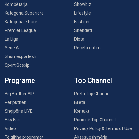
Kombëtarja
Showbiz
Kategoria Superiore
Lifestyle
Kategoria e Parë
Fashion
Premier League
Shëndeti
La Liga
Dieta
Serie A
Receta gatimi
Shumësportësh
Sport Gossip
Programe
Top Channel
Big Brother VIP
Rreth Top Channel
Për’puthen
Bileta
Shqipëria LIVE
Kontakt
Fiks Fare
Puno në Top Channel
Video
Privacy Policy & Terms of Use
Të gjitha programet
Aksesueshmëria