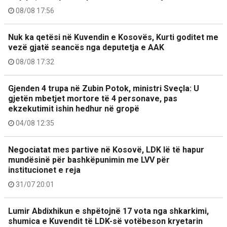
08/08 17:56
Nuk ka qetësi në Kuvendin e Kosovës, Kurti goditet me
vezë gjatë seancës nga deputetja e AAK
08/08 17:32
Gjenden 4 trupa në Zubin Potok, ministri Sveçla: U
gjetën mbetjet mortore të 4 personave, pas
ekzekutimit ishin hedhur në gropë
04/08 12:35
Negociatat mes partive në Kosovë, LDK lë të hapur
mundësinë për bashkëpunimin me LVV për
institucionet e reja
31/07 20:01
Lumir Abdixhikun e shpëtojnë 17 vota nga shkarkimi,
shumica e Kuvendit të LDK-së votëbeson kryetarin