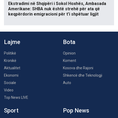
Ekstradimi në Shqipëri i Sokol Hoxhës, Ambasada
Amerikane: SHBA nuk është strehë për ata që
keqpërdorin emigracioni për t’i shpëtuar ligjit
Lajme
Bota
Politikë
Opinion
Kronikë
Koment
Aktualitet
Kosova dhe Rajoni
Ekonomi
Shkencë dhe Teknologji
Sociale
Auto
Video
Top News LIVE
Sport
Pop News