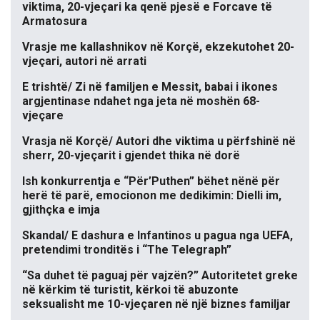
viktima, 20-vjeçari ka qenë pjesë e Forcave të
Armatosura
Vrasje me kallashnikov në Korçë, ekzekutohet 20-
vjeçari, autori në arrati
E trishtë/ Zi në familjen e Messit, babai i ikones
argjentinase ndahet nga jeta në moshën 68-
vjeçare
Vrasja në Korçë/ Autori dhe viktima u përfshinë në
sherr, 20-vjeçarit i gjendet thika në dorë
Ish konkurrentja e “Për’Puthen” bëhet nënë për
herë të parë, emocionon me dedikimin: Dielli im,
gjithçka e imja
Skandal/ E dashura e Infantinos u pagua nga UEFA,
pretendimi tronditës i “The Telegraph”
“Sa duhet të paguaj për vajzën?” Autoritetet greke
në kërkim të turistit, kërkoi të abuzonte
seksualisht me 10-vjeçaren në një biznes familjar