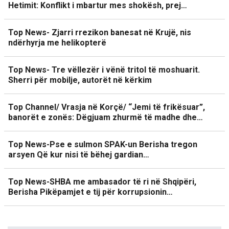
Hetimit: Konflikt i mbartur mes shokësh, prej…
Top News- Zjarri rrezikon banesat në Krujë, nis
ndërhyrja me helikopterë
Top News- Tre vëllezër i vënë tritol të moshuarit.
Sherri për mobilje, autorët në kërkim
Top Channel/ Vrasja në Korçë/ “Jemi të frikësuar”,
banorët e zonës: Dëgjuam zhurmë të madhe dhe…
Top News-Pse e sulmon SPAK-un Berisha tregon
arsyen Që kur nisi të bëhej gardian…
Top News-SHBA me ambasador të ri në Shqipëri,
Berisha Pikëpamjet e tij për korrupsionin…