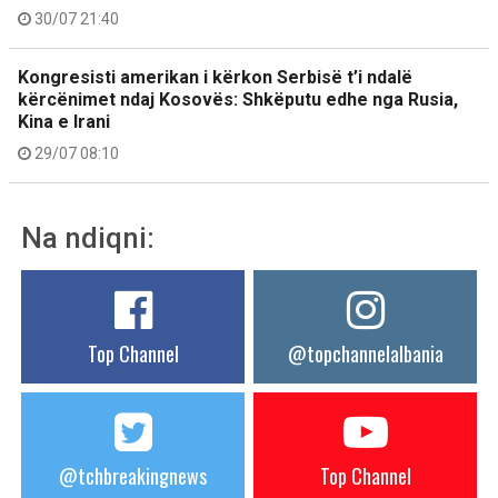
30/07 21:40
Kongresisti amerikan i kërkon Serbisë t’i ndalë
kërcënimet ndaj Kosovës: Shkëputu edhe nga Rusia,
Kina e Irani
29/07 08:10
Na ndiqni:
Top Channel
@topchannelalbania
@tchbreakingnews
Top Channel