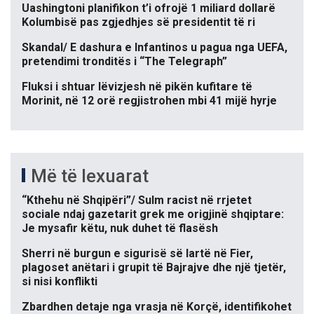
Uashingtoni planifikon t’i ofrojë 1 miliard dollarë
Kolumbisë pas zgjedhjes së presidentit të ri
Skandal/ E dashura e Infantinos u pagua nga UEFA,
pretendimi tronditës i “The Telegraph”
Fluksi i shtuar lëvizjesh në pikën kufitare të
Morinit, në 12 orë regjistrohen mbi 41 mijë hyrje
Më të lexuarat
“Kthehu në Shqipëri”/ Sulm racist në rrjetet
sociale ndaj gazetarit grek me origjinë shqiptare:
Je mysafir këtu, nuk duhet të flasësh
Sherri në burgun e sigurisë së lartë në Fier,
plagoset anëtari i grupit të Bajrajve dhe një tjetër,
si nisi konflikti
Zbardhen detaje nga vrasja në Korçë, identifikohet