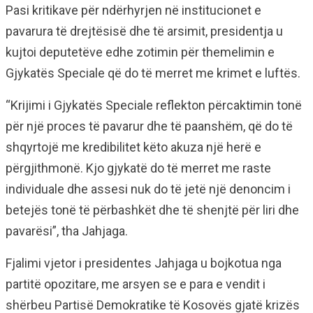
Pasi kritikave për ndërhyrjen në institucionet e
pavarura të drejtësisë dhe të arsimit, presidentja u
kujtoi deputetëve edhe zotimin për themelimin e
Gjykatës Speciale që do të merret me krimet e luftës.
“Krijimi i Gjykatës Speciale reflekton përcaktimin tonë
për një proces të pavarur dhe të paanshëm, që do të
shqyrtojë me kredibilitet këto akuza një herë e
përgjithmonë. Kjo gjykatë do të merret me raste
individuale dhe assesi nuk do të jetë një denoncim i
betejës tonë të përbashkët dhe të shenjtë për liri dhe
pavarësi”, tha Jahjaga.
Fjalimi vjetor i presidentes Jahjaga u bojkotua nga
partitë opozitare, me arsyen se e para e vendit i
shërbeu Partisë Demokratike të Kosovës gjatë krizës