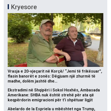
Kryesore
Vrasja e 20-vjeçarit në Korçë/ “Jemi të frikësuar”,
flasin banorët e zonës: Dëgjuam një zhurmë të
madhe, dolëm jashtë dhe…
Ekstradimi në Shqipëri i Sokol Hoxhës, Ambasada
Amerikane: SHBA nuk është strehë për ata që
keqpërdorin emigracioni për t’i shpëtuar ligjit
Abelardo de la Espriela u mbështet nga Trump,