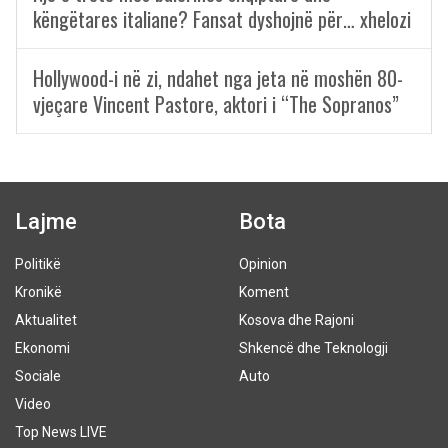
këngëtares italiane? Fansat dyshojnë për… xhelozi
Hollywood-i në zi, ndahet nga jeta në moshën 80-
vjeçare Vincent Pastore, aktori i “The Sopranos”
Lajme
Bota
Politikë
Opinion
Kronikë
Koment
Aktualitet
Kosova dhe Rajoni
Ekonomi
Shkencë dhe Teknologji
Sociale
Auto
Video
Top News LIVE