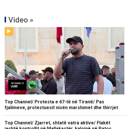
Video »
Top Channel/ Protesta e 67-të në Tiranë/ Pas
fjalimeve, protestuesit nisën marshimet dhe thirrjet
Top Channel/ Zjarret, shtatë vatra aktive/ Flakët
jashtë kontrollit në Mallakastër, kalojnë në Patos