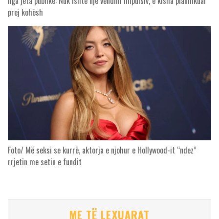
nga jeta publike: Nuk ishte një vendim impulsiv, e kisha planifikuar
prej kohësh
Foto/ Më seksi se kurrë, aktorja e njohur e Hollywood-it “ndez”
rrjetin me setin e fundit
ME TË LEXUARAT