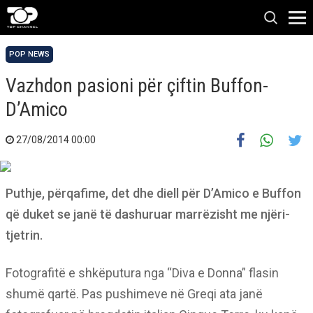
POP NEWS
Vazhdon pasioni për çiftin Buffon-
D’Amico
27/08/2014 00:00
Puthje, përqafime, det dhe diell për D’Amico e Buffon
që duket se janë të dashuruar marrëzisht me njëri-
tjetrin.
Fotografitë e shkëputura nga “Diva e Donna” flasin
shumë qartë. Pas pushimeve në Greqi ata janë