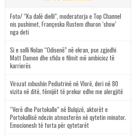
Foto/ “Ka dalë dielli”, moderatorja e Top Channel
nis pushimet, Françeska Rustem dhuron ‘show’
nga deti
Si e solli Nolan “Odisenë” në ekran, pse zgjodhi
Matt Damon dhe sfida e filmit më ambicioz të
karrierës
Virozat mbushin Pediatrinë në Vlorë, deri në 80
vizita në ditë, fëmijët të prekur edhe me alergjitë
“Verë dhe Portokalle” në Bulqizë, aktorët e
Portokallisë ndezin atmosferën në qytetin minator.
Emocionesh të forta për qytetarët