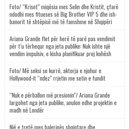
Foto/ “Kriset” miqësia mes Selin dhe Kristit, çfarë
ndodhi mes fitueses së Big Brother VIP 5 dhe ish-
banorit të shtëpisë më të famshme në Shqipëri
Ariana Grande flet për herë të parë pas vendimit
për t’u tërhequr nga jeta publike: Nuk ishte një
vendim impulsiv, e kisha planifikuar prej kohësh
Foto/ Më seksi se kurrë, aktorja e njohur e
Hollywood-it “ndez” rrjetin me setin e fundit
“Nuk e përballon më presionin”/ Ariana Grande
largohet nga jeta publike, anulon edhe projektin e
madh në Londër
Një e tretë mes balerinës shqiptare dhe