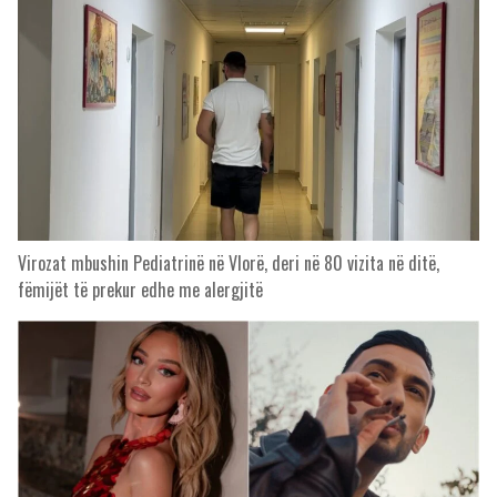
Virozat mbushin Pediatrinë në Vlorë, deri në 80 vizita në ditë,
fëmijët të prekur edhe me alergjitë