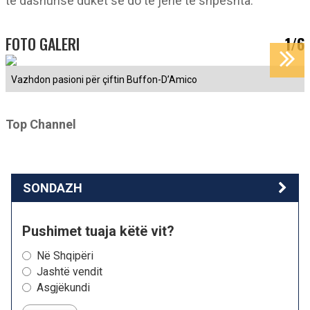
të dashurisë duket se do të jenë të shpeshta.
FOTO GALERI
1/6
Vazhdon pasioni për çiftin Buffon-D’Amico
Top Channel
SONDAZH
Pushimet tuaja këtë vit?
Në Shqipëri
Jashtë vendit
Asgjëkundi