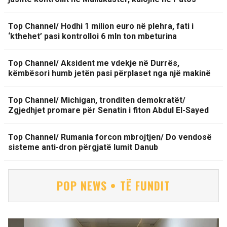
Top Channel/ Hodhi 1 milion euro në plehra, fati i
‘kthehet’ pasi kontrolloi 6 mln ton mbeturina
Top Channel/ Aksident me vdekje në Durrës,
këmbësori humb jetën pasi përplaset nga një makinë
Top Channel/ Michigan, tronditen demokratët/
Zgjedhjet promare për Senatin i fiton Abdul El-Sayed
Top Channel/ Rumania forcon mbrojtjen/ Do vendosë
sisteme anti-dron përgjatë lumit Danub
POP NEWS • TË FUNDIT