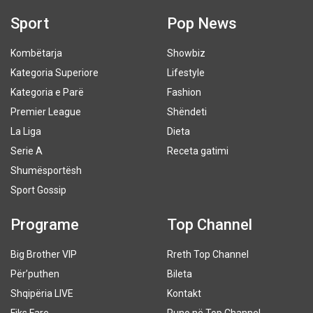
Sport
Pop News
Kombëtarja
Showbiz
Kategoria Superiore
Lifestyle
Kategoria e Parë
Fashion
Premier League
Shëndeti
La Liga
Dieta
Serie A
Receta gatimi
Shumësportësh
Sport Gossip
Programe
Top Channel
Big Brother VIP
Rreth Top Channel
Për’puthen
Bileta
Shqipëria LIVE
Kontakt