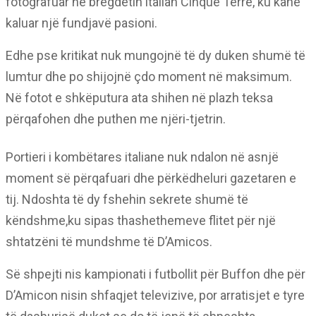
fotografuar në bregdetin italian Cinque Terre, ku kanë
kaluar një fundjavë pasioni.
Edhe pse kritikat nuk mungojnë të dy duken shumë të
lumtur dhe po shijojnë çdo moment në maksimum.
Në fotot e shkëputura ata shihen në plazh teksa
përqafohen dhe puthen me njëri-tjetrin.
Portieri i kombëtares italiane nuk ndalon në asnjë
moment së përqafuari dhe përkëdheluri gazetaren e
tij. Ndoshta të dy fshehin sekrete shumë të
këndshme,ku sipas thashethemeve flitet për një
shtatzëni të mundshme të D’Amicos.
Së shpejti nis kampionati i futbollit për Buffon dhe për
D’Amicon nisin shfaqjet televizive, por arratisjet e tyre