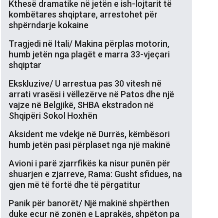
Kthesë dramatike në jetën e ish-lojtarit të
kombëtares shqiptare, arrestohet për
shpërndarje kokaine
Tragjedi në Itali/ Makina përplas motorin,
humb jetën nga plagët e marra 33-vjeçari
shqiptar
Ekskluzive/ U arrestua pas 30 vitesh në
arrati vrasësi i vëllezërve në Patos dhe një
vajze në Belgjikë, SHBA ekstradon në
Shqipëri Sokol Hoxhën
Aksident me vdekje në Durrës, këmbësori
humb jetën pasi përplaset nga një makinë
Avioni i parë zjarrfikës ka nisur punën për
shuarjen e zjarreve, Rama: Gusht sfidues, na
gjen më të fortë dhe të përgatitur
Panik për banorët/ Një makinë shpërthen
duke ecur në zonën e Laprakës, shpëton pa