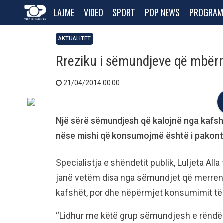
LAJME
VIDEO
SPORT
POP NEWS
PROGRAM
AKTUALITET
Rreziku i sëmundjeve që mbërr
21/04/2014 00:00
Një sërë sëmundjesh që kalojnë nga kafsh
nëse mishi që konsumojmë është i pakontr
Specialistja e shëndetit publik, Luljeta All
janë vetëm disa nga sëmundjet që merren 
kafshët, por dhe nëpërmjet konsumimit të
“Lidhur me këtë grup sëmundjesh e rëndës