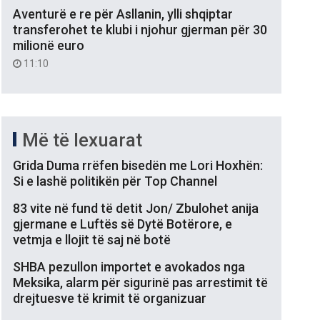
Aventurë e re për Asllanin, ylli shqiptar
transferohet te klubi i njohur gjerman për 30
milionë euro
11:10
Më të lexuarat
Grida Duma rrëfen bisedën me Lori Hoxhën:
Si e lashë politikën për Top Channel
83 vite në fund të detit Jon/ Zbulohet anija
gjermane e Luftës së Dytë Botërore, e
vetmja e llojit të saj në botë
SHBA pezullon importet e avokados nga
Meksika, alarm për sigurinë pas arrestimit të
drejtuesve të krimit të organizuar