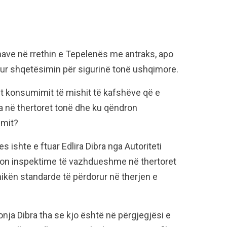
onave në rrethin e Tepelenës me antraks, apo
ritur shqetësimin për sigurinë tonë ushqimore.
t konsumimit të mishit të kafshëve që e
ia në thertoret tonë dhe ku qëndron
imit?
s ishte e ftuar Edlira Dibra nga Autoriteti
ron inspektime të vazhdueshme në thertoret
nikën standarde të përdorur në therjen e
onja Dibra tha se kjo është në përgjegjësi e