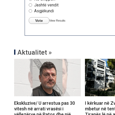
Jashtë vendit
Asgjëkundi
Vote
View Results
Aktualitet »
Ekskluzive/ U arrestua pas 30
I kërkuar në Zv
vitesh në arrati vrasësi i
mbetur në tent
vëllezërve në Patos dhe një
Tiranës lë në 