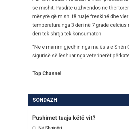
së mishit, Pasdite u zhvendos në thertoren 
mënyrë që mishi të ruajë freskinë dhe vlera
temperatura nga 3 deri në 7 gradë celcius në
deri tek shitja tek konsumatori.
“Ne e marrim gjedhin nga malësia e Shën Gj
sigurisë së lëshuar nga veterinerët përkatës
Top Channel
SONDAZH
Pushimet tuaja këtë vit?
Në Shqipëri