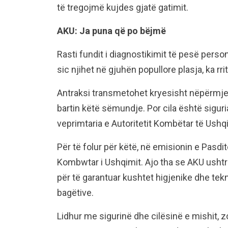
të tregojmë kujdes gjatë gatimit.
AKU: Ja puna që po bëjmë
Rasti fundit i diagnostikimit të pesë pers
sic njihet në gjuhën popullore plasja, ka r
Antraksi transmetohet kryesisht nëpërmje
bartin këtë sëmundje. Por cila është sigur
veprimtaria e Autoritetit Kombëtar të Ushq
Për të folur për këtë, në emisionin e Pasdite
Kombwtar i Ushqimit. Ajo tha se AKU usht
për të garantuar kushtet higjenike dhe tek
bagëtive.
Lidhur me sigurinë dhe cilësinë e mishit, z