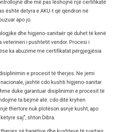
kontrollojnë dhe më pas lëshojnë një certifikatë
pas është detyra e AKU-t që qëndron në
buzuar apo jo.
nologjike dhe higjeno-sanitaër që duhet të kenë
 veterineri i pushtetit vendor. Procesi i
Nëse ka abuzime me certifikatat përgjegjësia
disiplinimin e procesit të therjes. Ne jemi
nacionale, jashtë cdo kushti higjeno-sanitar.
me duke garantuar disiplinimin e procesit të
hdojmë ta bëjmë atë. cdo ditë kryhen
një thertore nuk plotëson asnjë kusht, apo
ëtyre saj”, shton Dibra.
therjes së bagëtive dhe kushteve të ruajtjes