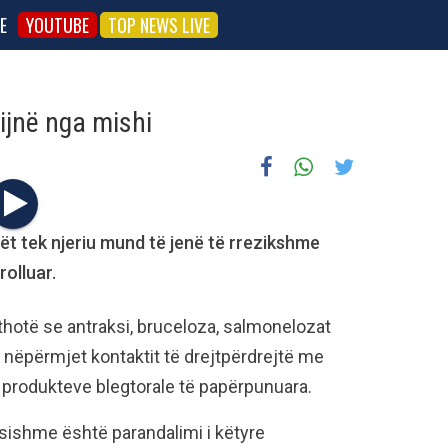
E
YOUTUBE
TOP NEWS LIVE
ijnë nga mishi
ët tek njeriu mund të jenë të rrezikshme
olluar.
a thotë se antraksi, bruceloza, salmonelozat
nëpërmjet kontaktit të drejtpërdrejtë me
 produkteve blegtorale të papërpunuara.
ishme është parandalimi i këtyre