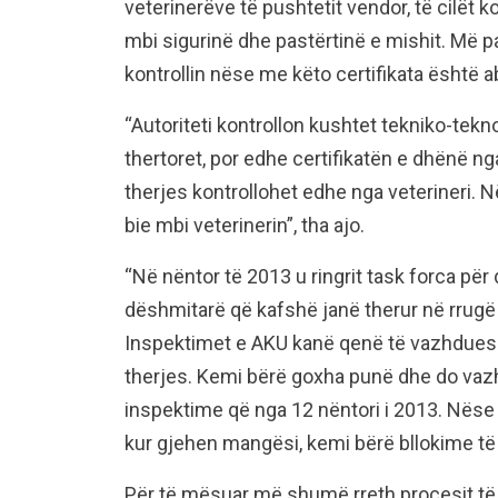
veterinerëve të pushtetit vendor, të cilët 
mbi sigurinë dhe pastërtinë e mishit. Më 
kontrollin nëse me këto certifikata është a
“Autoriteti kontrollon kushtet tekniko-tek
thertoret, por edhe certifikatën e dhënë nga
therjes kontrollohet edhe nga veterineri. 
bie mbi veterinerin”, tha ajo.
“Në nëntor të 2013 u ringrit task forca për 
dëshmitarë që kafshë janë therur në rrugë 
Inspektimet e AKU kanë qenë të vazhduesh
therjes. Kemi bërë goxha punë dhe do vaz
inspektime që nga 12 nëntori i 2013. Nëse 
kur gjehen mangësi, kemi bërë bllokime të k
Për të mësuar më shumë rreth procesit të 