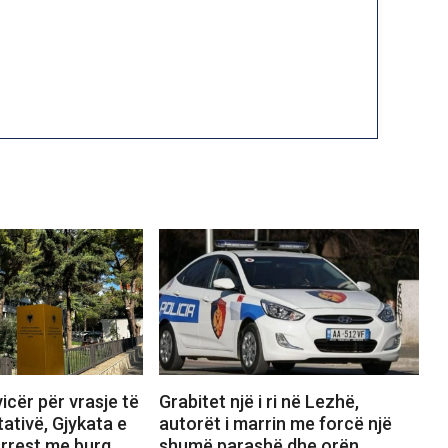
icër për vrasje të
Grabitet një i ri në Lezhë,
ativë, Gjykata e
autorët i marrin me forcë një
arrest me burg
shumë parashë dhe orën