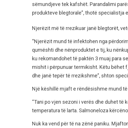
sëmundjeve tek kafshët. Parandalimi parëso
produkteve blegtorale”, thotë specialistja e 
Njerëzit më të rrezikuar janë blegtorët, ve
“Njerëzit mund të infektohen nga përdorimi
qumështi dhe nënproduktet e tij, ku nënku
ku rekomandohet të paktën 3 muaj para se 
mishit i përpunuar termikisht. Këtu bëhet
dhe janë tepër të rrezikshme”, shton specia
Një këshillë mjaft e rëndësishme mund të g
“Tani po vjen sezoni i verës dhe duhet të
temperatura të larta. Salmoneloza kërcëno
Nuk ka vend për të na zënë paniku. Mjafto