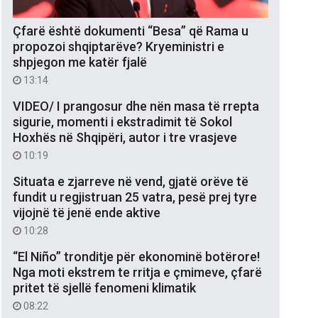
Çfarë është dokumenti “Besa” që Rama u
propozoi shqiptarëve? Kryeministri e
shpjegon me katër fjalë
13:14
VIDEO/ I prangosur dhe nën masa të rrepta
sigurie, momenti i ekstradimit të Sokol
Hoxhës në Shqipëri, autor i tre vrasjeve
10:19
Situata e zjarreve në vend, gjatë orëve të
fundit u regjistruan 25 vatra, pesë prej tyre
vijojnë të jenë ende aktive
10:28
“El Niño” tronditje për ekonominë botërore!
Nga moti ekstrem te rritja e çmimeve, çfarë
pritet të sjellë fenomeni klimatik
08:22