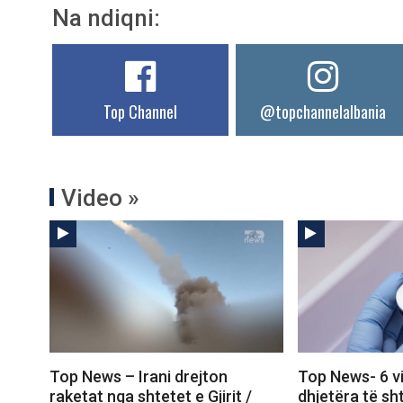
Na ndiqni:
Top Channel
@topchannelalbania
Video »
Top News – Irani drejton
Top News- 6 v
raketat nga shtetet e Gjirit /
dhjetëra të sh