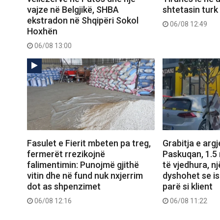
vajze në Belgjikë, SHBA
shtetasin turk
ekstradon në Shqipëri Sokol
06/08 12:49
Hoxhën
06/08 13:00
Fasulet e Fierit mbeten pa treg,
Grabitja e arg
fermerët rrezikojnë
Paskuqan, 1.5 m
falimentimin: Punojmë gjithë
të vjedhura, n
vitin dhe në fund nuk nxjerrim
dyshohet se i
dot as shpenzimet
parë si klient
06/08 12:16
06/08 11:22