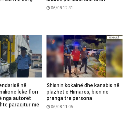
06/08 12:31
jendarisë në
Shisnin kokainë dhe kanabis në
ilionë lekë flori
plazhet e Himarës, bien në
jë nga autorët
pranga tre persona
shte paraqitur më
06/08 11:05