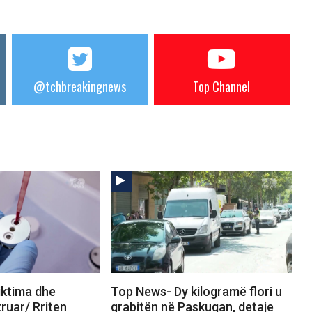
@tchbreakingnews
Top Channel
iktima dhe
Top News- Dy kilogramë flori u
truar/ Rriten
grabitën në Paskuqan, detaje