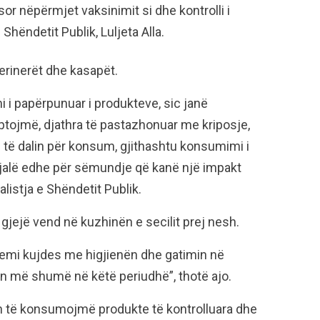
r nëpërmjet vaksinimit si dhe kontrolli i
Shëndetit Publik, Luljeta Alla.
terinerët dhe kasapët.
 i papërpunuar i produkteve, sic janë
ptojmë, djathra të pastazhonuar me kriposje,
të dalin për konsum, gjithashtu konsumimi i
 fjalë edhe për sëmundje që kanë një impakt
listja e Shëndetit Publik.
jejë vend në kuzhinën e secilit prej nesh.
 kemi kujdes me higjienën dhe gatimin në
n më shumë në këtë periudhë”, thotë ajo.
n të konsumojmë produkte të kontrolluara dhe