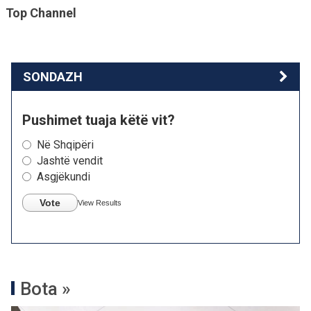
Top Channel
SONDAZH
Pushimet tuaja këtë vit?
Në Shqipëri
Jashtë vendit
Asgjëkundi
Vote
View Results
Bota »