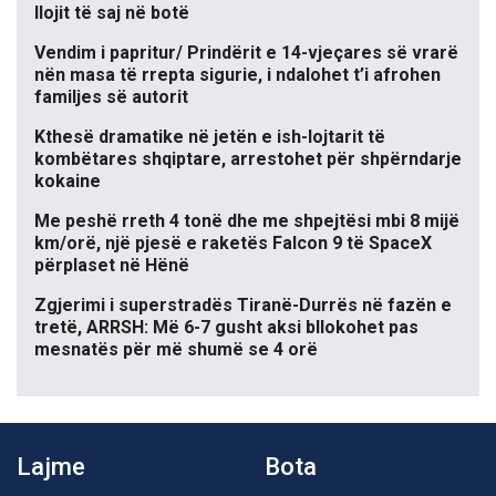
llojit të saj në botë
Vendim i papritur/ Prindërit e 14-vjeçares së vrarë
nën masa të rrepta sigurie, i ndalohet t’i afrohen
familjes së autorit
Kthesë dramatike në jetën e ish-lojtarit të
kombëtares shqiptare, arrestohet për shpërndarje
kokaine
Me peshë rreth 4 tonë dhe me shpejtësi mbi 8 mijë
km/orë, një pjesë e raketës Falcon 9 të SpaceX
përplaset në Hënë
Zgjerimi i superstradës Tiranë-Durrës në fazën e
tretë, ARRSH: Më 6-7 gusht aksi bllokohet pas
mesnatës për më shumë se 4 orë
Lajme
Bota