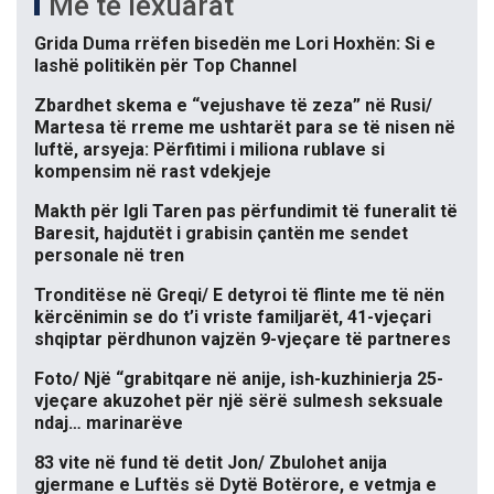
Më të lexuarat
Grida Duma rrëfen bisedën me Lori Hoxhën: Si e
lashë politikën për Top Channel
Zbardhet skema e “vejushave të zeza” në Rusi/
Martesa të rreme me ushtarët para se të nisen në
luftë, arsyeja: Përfitimi i miliona rublave si
kompensim në rast vdekjeje
Makth për Igli Taren pas përfundimit të funeralit të
Baresit, hajdutët i grabisin çantën me sendet
personale në tren
Tronditëse në Greqi/ E detyroi të flinte me të nën
kërcënimin se do t’i vriste familjarët, 41-vjeçari
shqiptar përdhunon vajzën 9-vjeçare të partneres
Foto/ Një “grabitqare në anije, ish-kuzhinierja 25-
vjeçare akuzohet për një sërë sulmesh seksuale
ndaj… marinarëve
83 vite në fund të detit Jon/ Zbulohet anija
gjermane e Luftës së Dytë Botërore, e vetmja e