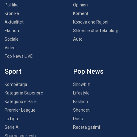
Politikë
Opinion
Kronikë
Koment
Aktualitet
Kosova dhe Rajoni
Ekonomi
Shkencë dhe Teknologji
Sociale
Auto
Video
Top News LIVE
Sport
Pop News
Kombëtarja
Showbiz
Kategoria Superiore
Lifestyle
Kategoria e Parë
Fashion
Premier League
Shëndeti
La Liga
Dieta
Serie A
Receta gatimi
Shumësportësh