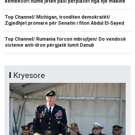
këmbësori humb jetën pasi përplaset nga një makinë
Top Channel/ Michigan, tronditen demokratët/
Zgjedhjet promare për Senatin i fiton Abdul El-Sayed
Top Channel/ Rumania forcon mbrojtjen/ Do vendosë
sisteme anti-dron përgjatë lumit Danub
Kryesore