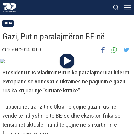
BOTA
Gazi, Putin paralajmëron BE-në
10/04/2014 00:00
Presidenti rus Vladimir Putin ka paralajmëruar liderët
evropianë se vonesat e Ukrainës në pagimin e gazit
rus ka krijuar një “situatë kritike”.
Tubacionet tranzit në Ukrainë çojnë gazin rus në
vende të ndryshme të BE-së dhe ekziston frika se
tensionet aktuale mund të çojnë në shkurtimin e
furnizimeve të gazit.