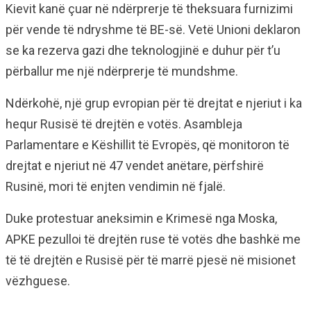
Kievit kanë çuar në ndërprerje të theksuara furnizimi
për vende të ndryshme të BE-së. Vetë Unioni deklaron
se ka rezerva gazi dhe teknologjinë e duhur për t’u
përballur me një ndërprerje të mundshme.
Ndërkohë, një grup evropian për të drejtat e njeriut i ka
hequr Rusisë të drejtën e votës. Asambleja
Parlamentare e Këshillit të Evropës, që monitoron të
drejtat e njeriut në 47 vendet anëtare, përfshirë
Rusinë, mori të enjten vendimin në fjalë.
Duke protestuar aneksimin e Krimesë nga Moska,
APKE pezulloi të drejtën ruse të votës dhe bashkë me
të të drejtën e Rusisë për të marrë pjesë në misionet
vëzhguese.