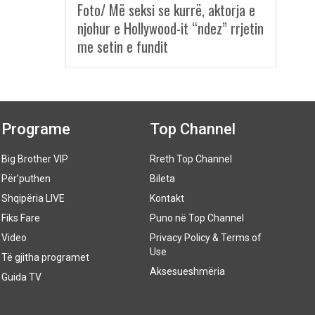
Foto/ Më seksi se kurrë, aktorja e
njohur e Hollywood-it “ndez” rrjetin
me setin e fundit
Programe
Top Channel
Big Brother VIP
Rreth Top Channel
Për’puthen
Bileta
Shqipëria LIVE
Kontakt
Fiks Fare
Puno në Top Channel
Video
Privacy Policy & Terms of
Use
Të gjitha programet
Aksesueshmëria
Guida TV