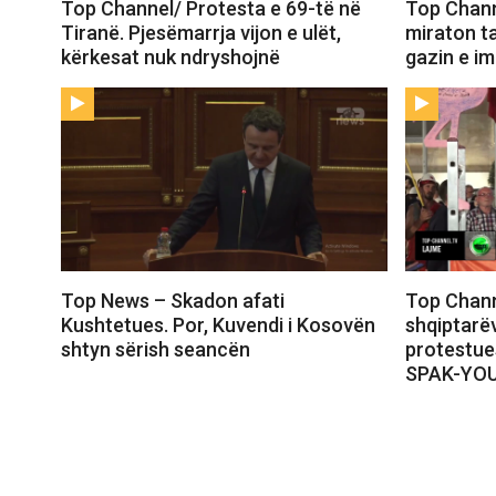
Top Channel/ Protesta e 69-të në
Top Chann
Tiranë. Pjesëmarrja vijon e ulët,
miraton t
kërkesat nuk ndryshojnë
gazin e i
Top News – Skadon afati
Top Chann
Kushtetues. Por, Kuvendi i Kosovën
shqiptarëv
shtyn sërish seancën
protestue
SPAK-YO