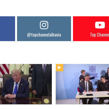
@topchannelalbania
Top Channe