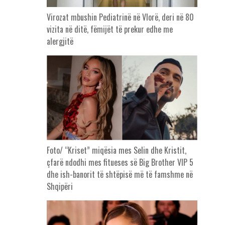
Virozat mbushin Pediatrinë në Vlorë, deri në 80
vizita në ditë, fëmijët të prekur edhe me
alergjitë
Foto/ “Kriset” miqësia mes Selin dhe Kristit,
çfarë ndodhi mes fitueses së Big Brother VIP 5
dhe ish-banorit të shtëpisë më të famshme në
Shqipëri