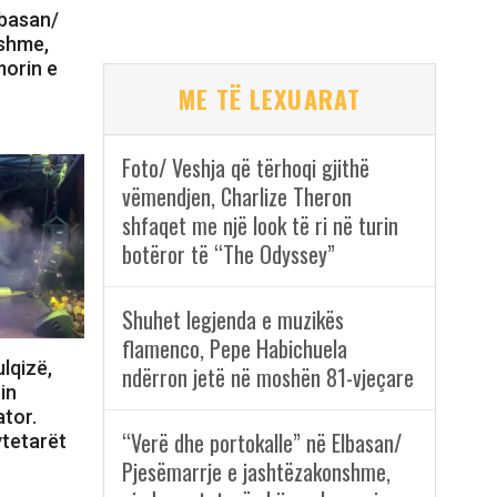
lbasan/
nshme,
morin e
ME TË LEXUARAT
Foto/ Veshja që tërhoqi gjithë
vëmendjen, Charlize Theron
shfaqet me një look të ri në turin
botëror të “The Odyssey”
Shuhet legjenda e muzikës
flamenco, Pepe Habichuela
lqizë,
ndërron jetë në moshën 81-vjeçare
in
tor.
“Verë dhe portokalle” në Elbasan/
ytetarët
Pjesëmarrje e jashtëzakonshme,