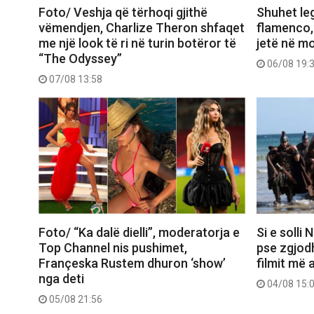
Foto/ Veshja që tërhoqi gjithë
Shuhet le
vëmendjen, Charlize Theron shfaqet
flamenco,
me një look të ri në turin botëror të
jetë në m
“The Odyssey”
06/08 19:
07/08 13:58
Foto/ “Ka dalë dielli”, moderatorja e
Si e solli
Top Channel nis pushimet,
pse zgjod
Françeska Rustem dhuron ‘show’
filmit më 
nga deti
04/08 15:
05/08 21:56