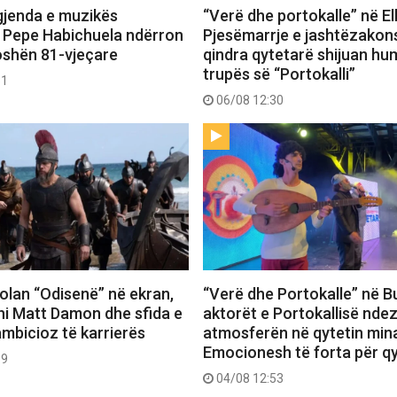
gjenda e muzikës
“Verë dhe portokalle” në E
 Pepe Habichuela ndërron
Pjesëmarrje e jashtëzako
oshën 81-vjeçare
qindra qytetarë shijuan hu
trupës së “Portokalli”
31
06/08 12:30
 Nolan “Odisenë” në ekran,
“Verë dhe Portokalle” në Bu
hi Matt Damon dhe sfida e
aktorët e Portokallisë ndez
ambicioz të karrierës
atmosferën në qytetin mina
Emocionesh të forta për q
09
04/08 12:53