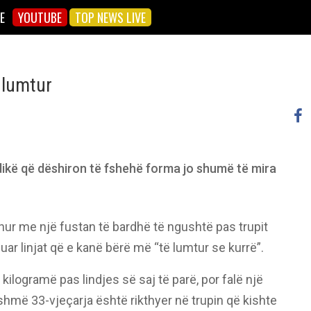
E
YOUTUBE
TOP NEWS LIVE
 lumtur
dikë që dëshiron të fshehë forma jo shumë të mira
ur me një fustan të bardhë të ngushtë pas trupit
uar linjat që e kanë bërë më “të lumtur se kurrë”.
ilogramë pas lindjes së saj të parë, por falë një
shmë 33-vjeçarja është rikthyer në trupin që kishte