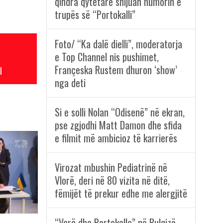
qindra qytetarë shijuan humorin e
trupës së “Portokalli”
Foto/ “Ka dalë dielli”, moderatorja
e Top Channel nis pushimet,
Françeska Rustem dhuron ‘show’
l
nga deti
Si e solli Nolan “Odisenë” në ekran,
pse zgjodhi Matt Damon dhe sfida
e filmit më ambicioz të karrierës
Virozat mbushin Pediatrinë në
Vlorë, deri në 80 vizita në ditë,
fëmijët të prekur edhe me alergjitë
“Verë dhe Portokalle” në Bulqizë,