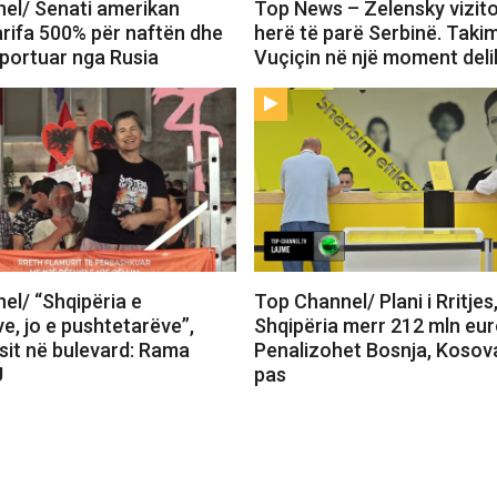
el/ Senati amerikan
Top News – Zelensky vizit
arifa 500% për naftën dhe
herë të parë Serbinë. Tak
mportuar nga Rusia
Vuçiçin në një moment deli
el/ “Shqipëria e
Top Channel/ Plani i Rritjes
e, jo e pushtetarëve”,
Shqipëria merr 212 mln eur
sit në bulevard: Rama
Penalizohet Bosnja, Kosov
U
pas