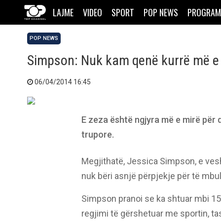
LAJME
VIDEO
SPORT
POP NEWS
PROGRAM
POP NEWS
Simpson: Nuk kam qenë kurrë më e
06/04/2014 16:45
E zeza është ngjyra më e mirë për 
trupore.
Megjithatë, Jessica Simpson, e vesh
nuk bëri asnjë përpjekje për të mbul
Simpson pranoi se ka shtuar mbi 15 k
regjimi të gërshetuar me sportin, ta