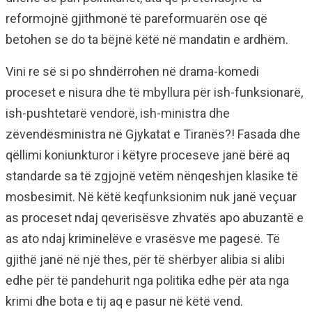
reformojnë gjithmonë të pareformuarën ose që
betohen se do ta bëjnë këtë në mandatin e ardhëm.
Vini re së si po shndërrohen në drama-komedi
proceset e nisura dhe të mbyllura për ish-funksionarë,
ish-pushtetarë vendorë, ish-ministra dhe
zëvendësministra në Gjykatat e Tiranës?! Fasada dhe
qëllimi koniunkturor i këtyre proceseve janë bërë aq
standarde sa të zgjojnë vetëm nënqeshjen klasike të
mosbesimit. Në këtë keqfunksionim nuk janë veçuar
as proceset ndaj qeverisësve zhvatës apo abuzantë e
as ato ndaj kriminelëve e vrasësve me pagesë. Të
gjithë janë në një thes, për të shërbyer alibia si alibi
edhe për të pandehurit nga politika edhe për ata nga
krimi dhe bota e tij aq e pasur në këtë vend.