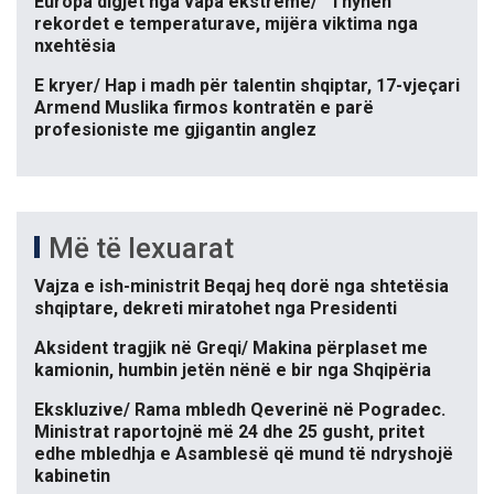
Europa digjet nga vapa ekstreme/ “Thyhen”
rekordet e temperaturave, mijëra viktima nga
nxehtësia
E kryer/ Hap i madh për talentin shqiptar, 17-vjeçari
Armend Muslika firmos kontratën e parë
profesioniste me gjigantin anglez
Më të lexuarat
Vajza e ish-ministrit Beqaj heq dorë nga shtetësia
shqiptare, dekreti miratohet nga Presidenti
Aksident tragjik në Greqi/ Makina përplaset me
kamionin, humbin jetën nënë e bir nga Shqipëria
Ekskluzive/ Rama mbledh Qeverinë në Pogradec.
Ministrat raportojnë më 24 dhe 25 gusht, pritet
edhe mbledhja e Asamblesë që mund të ndryshojë
kabinetin