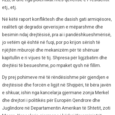
etj., etj.
Në këtë raport konfliktesh dhe dasish gati armiqësore,
realiteti që degradoi qeverisjen e mëparshme dhe
besimin ndaj drejtësisë, pra ai i pandëshkueshmërisë,
jo vetëm që është në fuqi, por po krijon sërish të
njëjtën mburojë dhe mekanizëm për të shënuar
kapitullin e ri vijues të tij. Shpresa për ligjzbatim dhe
drejtësi të besueshme, po mpaket qysh në fillim.
Dy prej pohimeve më të rëndësishme për gjendjen e
drejtësisë dhe forcën e ligjit në Shqipëri, të bëra javën
e shkuar, ishin nga kancelarja gjermane zonja Merkel
dhe drejtori i politikës për Europën Qendrore dhe
Juglindore në Departamentin Amerikan të Shtetit, zoti