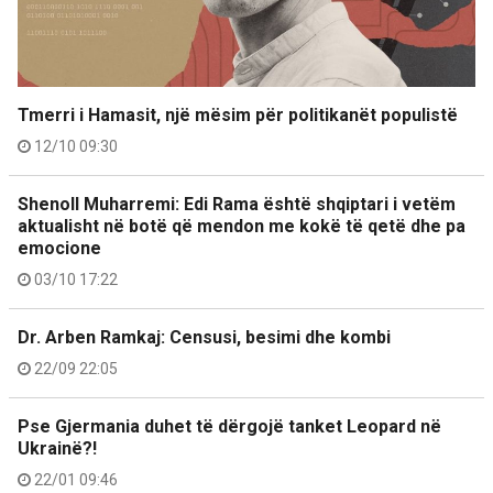
Tmerri i Hamasit, një mësim për politikanët populistë
12/10 09:30
Shenoll Muharremi: Edi Rama është shqiptari i vetëm
aktualisht në botë që mendon me kokë të qetë dhe pa
emocione
03/10 17:22
Dr. Arben Ramkaj: Censusi, besimi dhe kombi
22/09 22:05
Pse Gjermania duhet të dërgojë tanket Leopard në
Ukrainë?!
22/01 09:46