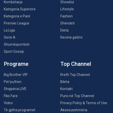
Kombëtarja
Showbiz
Kategoria Superiore
Lifestyle
Kategoria e Parë
Fashion
Premier League
Shëndeti
La Liga
Dieta
Serie A
Receta gatimi
Shumësportësh
Sport Gossip
Programe
Top Channel
Big Brother VIP
Rreth Top Channel
Për’puthen
Bileta
Shqipëria LIVE
Kontakt
Fiks Fare
Puno në Top Channel
Video
Privacy Policy & Terms of Use
Të gjitha programet
Aksesueshmëria