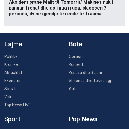
Aksident pranë Malit të Tomorrit/ Makinës nuk i
punuan frenat dhe doli nga rruga, plagosen 7
persona, dy në gjendje të rëndë te Trauma
Lajme
Bota
Politikë
Opinion
Kronikë
Koment
Aktualitet
Kosova dhe Rajoni
Ekonomi
Shkencë dhe Teknologji
Sociale
Auto
Video
Top News LIVE
Sport
Pop News