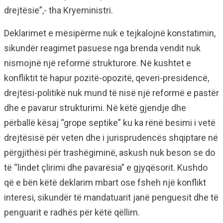
drejtësie”,- tha Kryeministri.
Deklarimet e mësipërme nuk e tejkalojnë konstatimin,
sikundër reagimet pasuese nga brenda vendit nuk
nismojnë një reformë strukturore. Në kushtet e
konfliktit të hapur pozitë-opozitë, qeveri-presidencë,
drejtësi-politikë nuk mund të nisë një reformë e pastër
dhe e pavarur strukturimi. Në këtë gjendje dhe
përballë kësaj “grope septike” ku ka rënë besimi i vetë
drejtësisë për veten dhe i jurisprudencës shqiptare në
përgjithësi për trashëgiminë, askush nuk beson se do
të “lindet çlirimi dhe pavarësia” e gjyqësorit. Kushdo
që e bën këtë deklarim mbart ose fsheh një konflikt
interesi, sikundër të mandatuarit janë penguesit dhe të
penguarit e radhës për këtë qëllim.