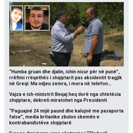
“Humba gruan dhe djalin, ishin nisur për në punë”,
rrëfimi rrëqethës i shqiptarit pas aksidentit tragjik
në Greqi: Ma ndjeu zemra, i mora në telefon…
Vajza e ish-ministrit Beqaj heq dorë nga shtetësia
shqiptare, dekreti miratohet nga Presidenti
“Paguajnë 24 mijë paund dhe kalojnë me pasaporta
false”, media britanike zbulon skemën e
kontrabandistëve shqiptarë