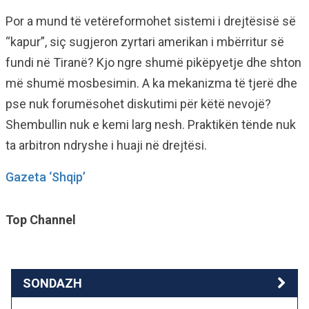
Por a mund të vetëreformohet sistemi i drejtësisë së
“kapur”, siç sugjeron zyrtari amerikan i mbërritur së
fundi në Tiranë? Kjo ngre shumë pikëpyetje dhe shton
më shumë mosbesimin. A ka mekanizma të tjerë dhe
pse nuk forumësohet diskutimi për këtë nevojë?
Shembullin nuk e kemi larg nesh. Praktikën tënde nuk
ta arbitron ndryshe i huaji në drejtësi.
Gazeta ‘Shqip’
Top Channel
SONDAZH