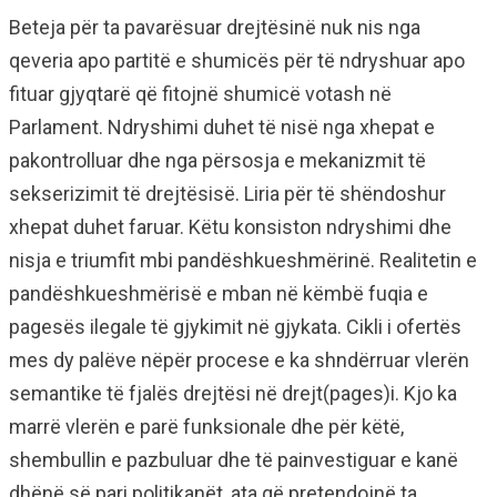
Beteja për ta pavarësuar drejtësinë nuk nis nga
qeveria apo partitë e shumicës për të ndryshuar apo
fituar gjyqtarë që fitojnë shumicë votash në
Parlament. Ndryshimi duhet të nisë nga xhepat e
pakontrolluar dhe nga përsosja e mekanizmit të
sekserizimit të drejtësisë. Liria për të shëndoshur
xhepat duhet faruar. Këtu konsiston ndryshimi dhe
nisja e triumfit mbi pandëshkueshmërinë. Realitetin e
pandëshkueshmërisë e mban në këmbë fuqia e
pagesës ilegale të gjykimit në gjykata. Cikli i ofertës
mes dy palëve nëpër procese e ka shndërruar vlerën
semantike të fjalës drejtësi në drejt(pages)i. Kjo ka
marrë vlerën e parë funksionale dhe për këtë,
shembullin e pazbuluar dhe të painvestiguar e kanë
dhënë së pari politikanët, ata që pretendojnë ta