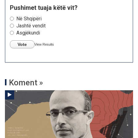
Pushimet tuaja këtë vit?
Në Shqipëri
Jashtë vendit
Asgjëkundi
Vote
View Results
Koment »