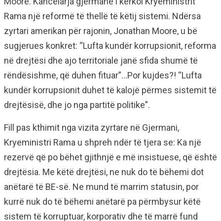
Moore. Kancelarja gjermane i kërkoi Kryeministrit
Rama një reformë të thellë të këtij sistemi. Ndërsa
zyrtari amerikan për rajonin, Jonathan Moore, u bë
sugjerues konkret: “Lufta kundër korrupsionit, reforma
në drejtësi dhe ajo territoriale janë sfida shumë të
rëndësishme, që duhen fituar”…Por kujdes?! “Lufta
kundër korrupsionit duhet të kalojë përmes sistemit të
drejtësisë, dhe jo nga partitë politike”.
Fill pas kthimit nga vizita zyrtare në Gjermani,
Kryeministri Rama u shpreh ndër të tjera se: Ka një
rezervë që po bëhet gjithnjë e më insistuese, që është
drejtësia. Me këtë drejtësi, ne nuk do të bëhemi dot
anëtarë të BE-së. Ne mund të marrim statusin, por
kurrë nuk do të bëhemi anëtarë pa përmbysur këtë
sistem të korruptuar, korporativ dhe të marrë fund