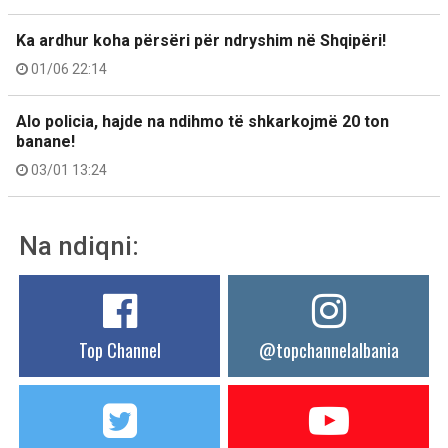
Ka ardhur koha përsëri për ndryshim në Shqipëri!
01/06 22:14
Alo policia, hajde na ndihmo të shkarkojmë 20 ton
banane!
03/01 13:24
Na ndiqni:
Top Channel
@topchannelalbania