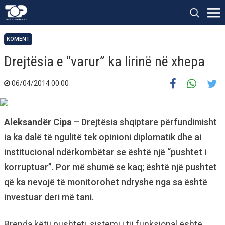
KOMENT
Drejtësia e “varur” ka lirinë në xhepa
06/04/2014 00:00
Aleksandër Cipa
– Drejtësia shqiptare përfundimisht
ia ka dalë të ngulitë tek opinioni diplomatik dhe ai
institucional ndërkombëtar se është një “pushtet i
korruptuar”. Por më shumë se kaq; është një pushtet
që ka nevojë të monitorohet ndryshe nga sa është
investuar deri më tani.
Brenda këtij pushteti, sistemi i tij funksional është