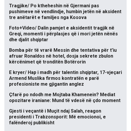
Tragjike/ Po ktheheshin në Gjermani pas
pushimeve në vendlindje, humbin jetën në aksident
tre anëtarët e familjes nga Kosova
Foto+Video/ Dalin pamjet e aksidentit tragjik në
Greqi, momenti i përplasjes që i mori jetën nënës
dhe djalit shqiptar
Bomba për të vrarë Messin dhe tentativa për t’iu
afruar Ronaldos në hotel, dosja sekrete zbulon
kërcënimet që tronditën Botërorin
E kryer/ Hap i madh për talentin shqiptar, 17-vjeçari
Armend Muslika firmos kontratën e parë
profesioniste me gjigantin anglez
Çfarë po ndodh me Mojtaba Khamenein? Mediat
opozitare iraniane: Mund të vdesë në çdo moment
Gjesti i veçantë i Muçit ndaj Salah, reagon
presidenti i Trabzonsporit: Më emocionoi, e
falënderoj publikisht