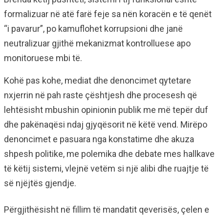
formalizuar në atë farë feje sa nën koracën e të qenët
“i pavarur”, po kamuflohet korrupsioni dhe janë
neutralizuar gjithë mekanizmat kontrolluese apo
monitoruese mbi të.
Kohë pas kohe, mediat dhe denoncimet qytetare
nxjerrin në pah raste çështjesh dhe procesesh që
lehtësisht mbushin opinionin publik me më tepër duf
dhe pakënaqësi ndaj gjyqësorit në këtë vend. Mirëpo
denoncimet e pasuara nga konstatime dhe akuza
shpesh politike, me polemika dhe debate mes hallkave
të këtij sistemi, vlejnë vetëm si një alibi dhe ruajtje të
së njëjtës gjendje.
Përgjithësisht në fillim të mandatit qeverisës, çelen e