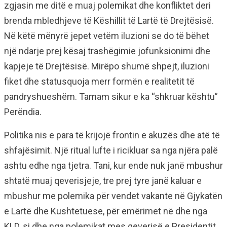
zgjasin me ditë e muaj polemikat dhe konfliktet deri
brenda mbledhjeve të Këshillit të Lartë të Drejtësisë.
Në këtë mënyrë jepet vetëm iluzioni se do të bëhet
një ndarje prej kësaj trashëgimie jofunksionimi dhe
kapjeje të Drejtësisë. Mirëpo shumë shpejt, iluzioni
fiket dhe statusquoja merr formën e realitetit të
pandryshueshëm. Tamam sikur e ka “shkruar kështu”
Perëndia.
Politika nis e para të krijojë frontin e akuzës dhe atë të
shfajësimit. Një ritual lufte i ricikluar sa nga njëra palë
ashtu edhe nga tjetra. Tani, kur ende nuk janë mbushur
shtatë muaj qeverisjeje, tre prej tyre janë kaluar e
mbushur me polemika për vendet vakante në Gjykatën
e Lartë dhe Kushtetuese, për emërimet në dhe nga
KLD, si dhe nga polemikat mes qeverisë e Presidentit