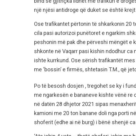
bind se gjithçka lidhet me trafikun e dro
një njësi antidroge që duket se është krejt 
Ose trafikantet përtonin të shkarkonin 20 
cila pasi autorizoi punëtoret e ngarkim shk
peshonin më pak dhe përveshi mëngët e kqy
shkonte në Vaqarr pasi kishin ndodhur ca 
ishte kurrkund. Ose sërish trafikantët mes
me ‘bossin’ e firmës, shtetasin T.M., që je
Po të besosh dosjen , tregohet se ky i fundi
me ngarkesën e bananeve kishte vënë re disa
në datën 28 dhjetor 2021 sipas menaxherit
kamioni me 20 ton banane doli nga porti në
shoferit (edhe ai në burg) i bënë shenjë c