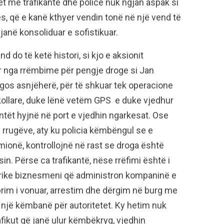
t me trafikantë dhe policë nuk ngjan aspak si
ës, që e kanë kthyer vendin tonë në një vend të
janë konsoliduar e sofistikuar.
d do të ketë histori, si kjo e aksionit
r nga rrëmbime për pengje droge si Jan
angos asnjëherë, për të shkuar tek operacione
ë kollare, duke lënë vetëm GPS e duke vjedhur
antët hyjnë në port e vjedhin ngarkesat. Ose
 rrugëve, aty ku policia këmbëngul se e
mionë, kontrollojnë në rast se droga është
in. Përse ca trafikantë, nëse rrëfimi është i
frike biznesmeni që administron kompaninë e
rim i vonuar, arrestim dhe dërgim në burg me
 një këmbanë për autoritetet. Ky hetim nuk
afikut që janë ulur këmbëkryq, vjedhin