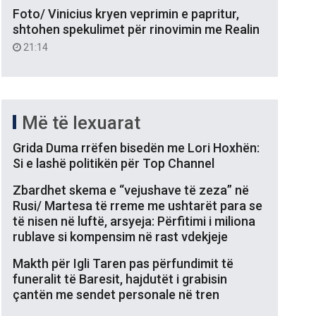
Foto/ Vinicius kryen veprimin e papritur,
shtohen spekulimet për rinovimin me Realin
21:14
Më të lexuarat
Grida Duma rrëfen bisedën me Lori Hoxhën:
Si e lashë politikën për Top Channel
Zbardhet skema e “vejushave të zeza” në
Rusi/ Martesa të rreme me ushtarët para se
të nisen në luftë, arsyeja: Përfitimi i miliona
rublave si kompensim në rast vdekjeje
Makth për Igli Taren pas përfundimit të
funeralit të Baresit, hajdutët i grabisin
çantën me sendet personale në tren