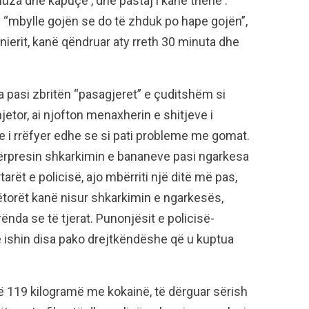
bluza dhe kapuçë , dhe pastaj i kanë thënë :
n “mbylle gojën se do të zhduk po hape gojën”,
nierit, kanë qëndruar aty rreth 30 minuta dhe
ra pasi zbritën “pasagjeret” e çuditshëm si
etor, ai njofton menaxherin e shitjeve i
ke i rrëfyer edhe se si pati probleme me gomat.
dërpresin shkarkimin e bananeve pasi ngarkesa
arët e policisë, ajo mbërriti një ditë më pas,
nëtorët kanë nisur shkarkimin e ngarkesës,
ënda se të tjerat. Punonjësit e policisë-
 ishin disa pako drejtkëndëshe që u kuptua
 të 119 kilogramë me kokainë, të dërguar sërish