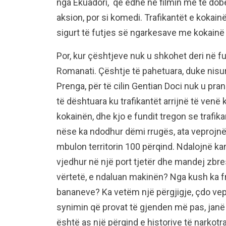
nga Ekuadori, që edhe në filmin më të dobë
aksion, por si komedi. Trafikantët e kokain
sigurt të futjes së ngarkesave me kokainë 
Por, kur çështjeve nuk u shkohet deri në fun
Romanati. Çështje të pahetuara, duke nisu
Prenga, për të cilin Gentian Doci nuk u pr
të dështuara ku trafikantët arrijnë të ven
kokainën, dhe kjo e fundit tregon se trafik
nëse ka ndodhur dëmi rrugës, ata veprojnë
mbulon territorin 100 përqind. Ndalojnë ka
vjedhur në një port tjetër dhe mandej zbres
vërtetë, e ndaluan makinën? Nga kush ka 
bananeve? Ka vetëm një përgjigje, çdo vep
synimin që provat të gjenden më pas, janë
është as një përqind e historive të narkotr