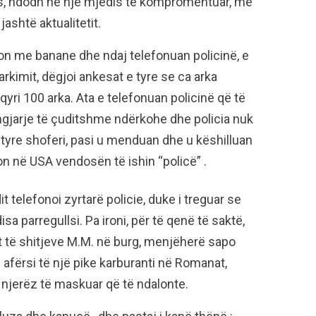
gës, ndodh në një mjedis te kompromentuar, me
jashtë aktualitetit.
ton me banane dhe ndaj telefonuan policinë, e
arkimit, dëgjoi ankesat e tyre se ca arka
ri 100 arka. Ata e telefonuan policinë që të
ngjarje të çuditshme ndërkohe dhe policia nuk
 tyre shoferi, pasi u menduan dhe u këshilluan
ton në USA vendosën të ishin “policë” .
t telefonoi zyrtarë policie, duke i treguar se
 parregullsi. Pa ironi, për të qenë të saktë,
 të shitjeve M.M. në burg, menjëherë sapo
 afërsi të një pike karburanti në Romanat,
a njerëz të maskuar që të ndalonte.