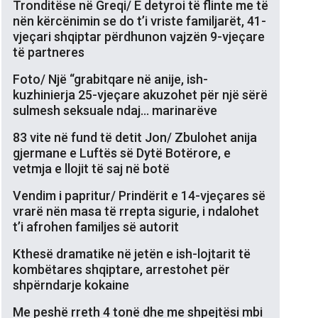
Tronditëse në Greqi/ E detyroi të flinte me të
nën kërcënimin se do t’i vriste familjarët, 41-
vjeçari shqiptar përdhunon vajzën 9-vjeçare
të partneres
Foto/ Një “grabitqare në anije, ish-
kuzhinierja 25-vjeçare akuzohet për një sërë
sulmesh seksuale ndaj… marinarëve
83 vite në fund të detit Jon/ Zbulohet anija
gjermane e Luftës së Dytë Botërore, e
vetmja e llojit të saj në botë
Vendim i papritur/ Prindërit e 14-vjeçares së
vrarë nën masa të rrepta sigurie, i ndalohet
t’i afrohen familjes së autorit
Kthesë dramatike në jetën e ish-lojtarit të
kombëtares shqiptare, arrestohet për
shpërndarje kokaine
Me peshë rreth 4 tonë dhe me shpejtësi mbi