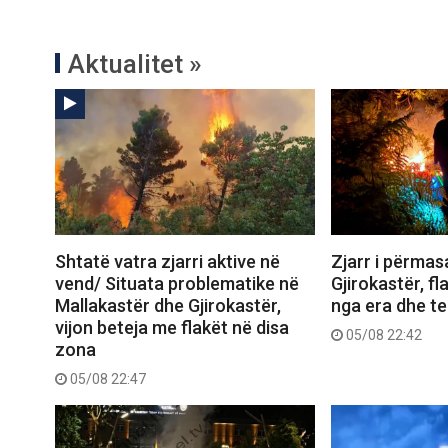
Aktualitet »
Shtatë vatra zjarri aktive në
Zjarr i përma
vend/ Situata problematike në
Gjirokastër, f
Mallakastër dhe Gjirokastër,
nga era dhe ter
vijon beteja me flakët në disa
05/08 22:42
zona
05/08 22:47