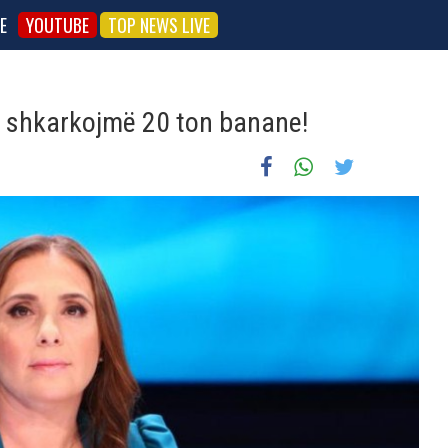
E
YOUTUBE
TOP NEWS LIVE
të shkarkojmë 20 ton banane!