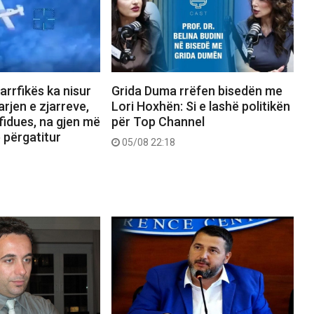
jarrfikës ka nisur
Grida Duma rrëfen bisedën me
rjen e zjarreve,
Lori Hoxhën: Si e lashë politikën
fidues, na gjen më
për Top Channel
ë përgatitur
05/08 22:18