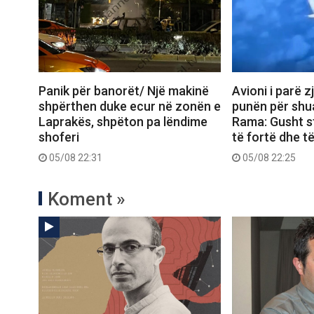
Panik për banorët/ Një makinë
Avioni i parë z
shpërthen duke ecur në zonën e
punën për shua
Laprakës, shpëton pa lëndime
Rama: Gusht s
shoferi
të fortë dhe t
05/08 22:31
05/08 22:25
Koment »