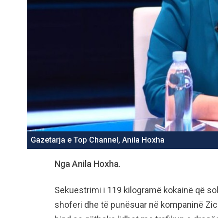
Gazetarja e Top Channel, Anila Hoxha
Nga Anila Hoxha.
Sekuestrimi i 119 kilogramë kokainë që soll
shoferi dhe të punësuar në kompaninë Zico