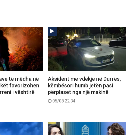
save të mëdha në
Aksident me vdekje në Durrës,
lakët favorizohen
këmbësori humb jetën pasi
reni i vështirë
përplaset nga një makinë
05/08 22:34