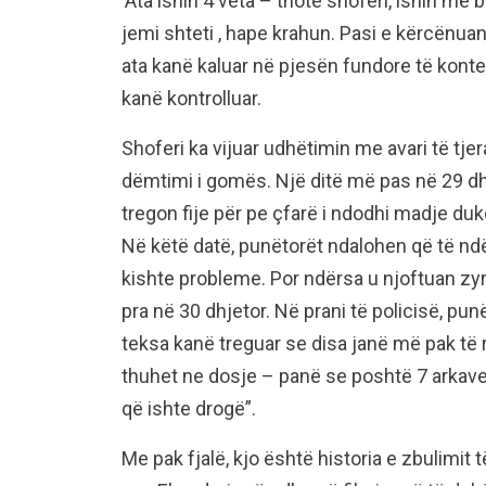
‘Ata ishin 4 veta – thotë shoferi, ishin me 
jemi shteti , hape krahun. Pasi e kërcënua
ata kanë kaluar në pjesën fundore të konte
kanë kontrolluar.
Shoferi ka vijuar udhëtimin me avari të tje
dëmtimi i gomës. Një ditë më pas në 29 dhj
tregon fije për pe çfarë i ndodhi madje du
Në këtë datë, punëtorët ndalohen që të n
kishte probleme. Por ndërsa u njoftuan zyrt
pra në 30 dhjetor. Në prani të policisë, pu
teksa kanë treguar se disa janë më pak të r
thuhet ne dosje – panë se poshtë 7 arkave
që ishte drogë”.
Me pak fjalë, kjo është historia e zbulimit