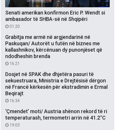
Senati amerikan konfirmon Eric P. Wendt si
ambasador të SHBA-së në Shqipëri
01:20
Grabitja me armë në argjendarinë në
Paskuqan/ Autorët u futën në biznes me
kallashnikov, kërcënuan dy punonjëset që
ndodheshin brenda
16:21
Dosjet në SPAK dhe dhjetëra pasuri të
sekuestruara, Ministria e Drejtësisë dërgon
në Francë kërkesën për ekstradimin e Ermal
Beqirajt
16:34
‘Çmendet’ moti/ Austria shënon rekord të ri
temperaturash, termometri arrin në 41.2°C
19:03