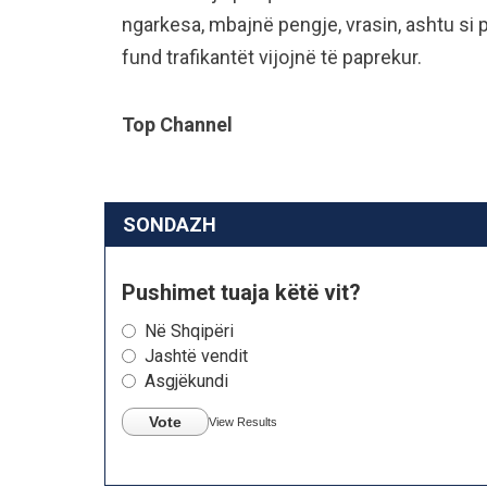
ngarkesa, mbajnë pengje, vrasin, ashtu si p
fund trafikantët vijojnë të paprekur.
Top Channel
SONDAZH
Pushimet tuaja këtë vit?
Në Shqipëri
Jashtë vendit
Asgjëkundi
Vote
View Results