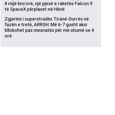
8 mijë km/orë, një pjesë e raketës Falcon 9
të SpaceX përplaset në Hënë
Zgjerimi i superstradës Tiranë-Durrës në
fazën e tretë, ARRSH: Më 6-7 gusht aksi
bllokohet pas mesnatës për më shumë se 4
orë