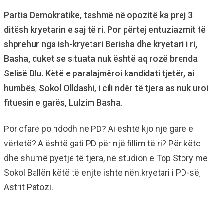
Partia Demokratike, tashmë në opozitë ka prej 3
ditësh kryetarin e saj të ri. Por përtej entuziazmit të
shprehur nga ish-kryetari Berisha dhe kryetari i ri,
Basha, duket se situata nuk është aq rozë brenda
Selisë Blu. Këtë e paralajmëroi kandidati tjetër, ai
humbës, Sokol Olldashi, i cili ndër të tjera as nuk uroi
fituesin e garës, Lulzim Basha.
Por cfarë po ndodh në PD? Ai është kjo një garë e
vërtetë? A është gati PD për një fillim të ri? Për këto
dhe shumë pyetje të tjera, në studion e Top Story me
Sokol Ballën këtë të enjte ishte nën.kryetari i PD-së,
Astrit Patozi.