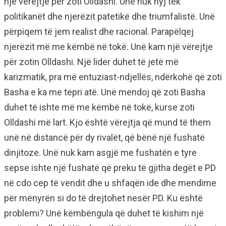
një vërejtje për zoti Olldashi. Unë nuk hyj tek
politikanët dhe njerëzit patetikë dhe triumfalistë. Unë
përpiqem të jem realist dhe racional. Parapëlqej
njerëzit më me këmbë në tokë. Unë kam një vërejtje
për zotin Olldashi. Një lider duhet të jetë më
karizmatik, pra më entuziast-ndjellës, ndërkohë që zoti
Basha e ka me tepri atë. Unë mendoj që zoti Basha
duhet të ishte më me këmbë në tokë, kurse zoti
Olldashi më lart. Kjo është vërejtja që mund të them
unë në distancë për dy rivalët, që bënë një fushatë
dinjitoze. Unë nuk kam asgjë me fushatën e tyre
sepse ishte një fushatë që preku të gjitha degët e PD
në cdo cep të vendit dhe u shfaqën ide dhe mendime
për mënyrën si do të drejtohet nesër PD. Ku është
problemi? Unë këmbëngula që duhet të kishim një