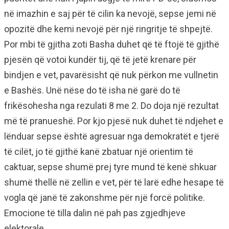
në imazhin e saj për të cilin ka nevojë, sepse jemi në
opozitë dhe kemi nevojë për një ringritje të shpejtë.
Por mbi të gjitha zoti Basha duhet që të ftojë të gjithë
pjesën që votoi kundër tij, që të jetë krenare për
bindjen e vet, pavarësisht që nuk përkon me vullnetin
e Bashës. Unë nëse do të isha në garë do të
frikësohesha nga rezulati 8 me 2. Do doja një rezultat
më të pranueshë. Por kjo pjesë nuk duhet të ndjehet e
lënduar sepse është agresuar nga demokratët e tjerë
të cilët, jo të gjithë kanë zbatuar një orientim të
caktuar, sepse shumë prej tyre mund të kenë shkuar
shumë thellë në zellin e vet, për të larë edhe hesape të
vogla që janë të zakonshme për një forcë politike.
Emocione të tilla dalin në pah pas zgjedhjeve
elektorale.