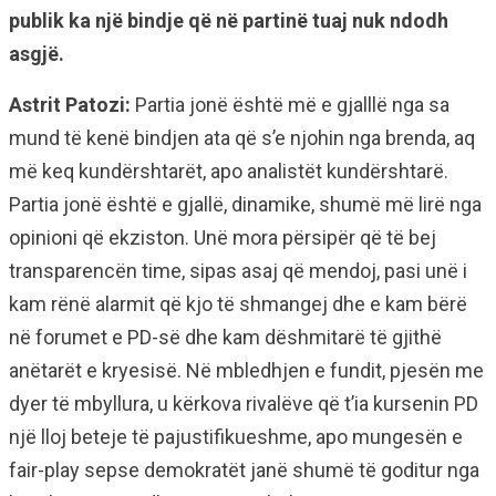
publik ka një bindje që në partinë tuaj nuk ndodh
asgjë.
Astrit Patozi:
Partia jonë është më e gjalllë nga sa
mund të kenë bindjen ata që s’e njohin nga brenda, aq
më keq kundërshtarët, apo analistët kundërshtarë.
Partia jonë është e gjallë, dinamike, shumë më lirë nga
opinioni që ekziston. Unë mora përsipër që të bej
transparencën time, sipas asaj që mendoj, pasi unë i
kam rënë alarmit që kjo të shmangej dhe e kam bërë
në forumet e PD-së dhe kam dëshmitarë të gjithë
anëtarët e kryesisë. Në mbledhjen e fundit, pjesën me
dyer të mbyllura, u kërkova rivalëve që t’ia kursenin PD
një lloj beteje të pajustifikueshme, apo mungesën e
fair-play sepse demokratët janë shumë të goditur nga