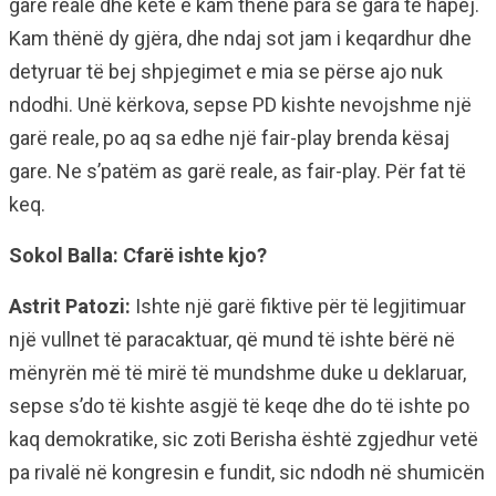
garë reale dhe këtë e kam thënë para se gara të hapej.
Kam thënë dy gjëra, dhe ndaj sot jam i keqardhur dhe
detyruar të bej shpjegimet e mia se përse ajo nuk
ndodhi. Unë kërkova, sepse PD kishte nevojshme një
garë reale, po aq sa edhe një fair-play brenda kësaj
gare. Ne s’patëm as garë reale, as fair-play. Për fat të
keq.
Sokol Balla: Cfarë ishte kjo?
Astrit Patozi:
Ishte një garë fiktive për të legjitimuar
një vullnet të paracaktuar, që mund të ishte bërë në
mënyrën më të mirë të mundshme duke u deklaruar,
sepse s’do të kishte asgjë të keqe dhe do të ishte po
kaq demokratike, sic zoti Berisha është zgjedhur vetë
pa rivalë në kongresin e fundit, sic ndodh në shumicën