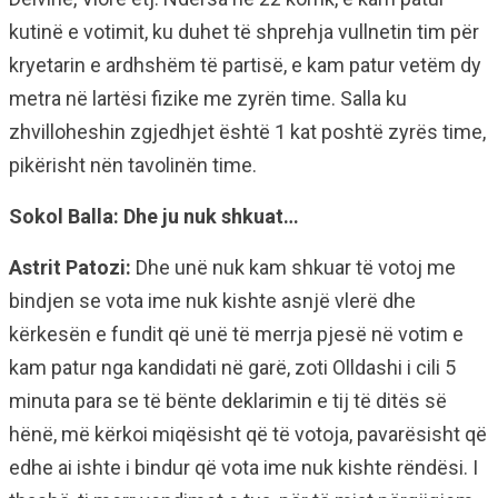
kutinë e votimit, ku duhet të shprehja vullnetin tim për
kryetarin e ardhshëm të partisë, e kam patur vetëm dy
metra në lartësi fizike me zyrën time. Salla ku
zhvilloheshin zgjedhjet është 1 kat poshtë zyrës time,
pikërisht nën tavolinën time.
Sokol Balla: Dhe ju nuk shkuat…
Astrit Patozi:
Dhe unë nuk kam shkuar të votoj me
bindjen se vota ime nuk kishte asnjë vlerë dhe
kërkesën e fundit që unë të merrja pjesë në votim e
kam patur nga kandidati në garë, zoti Olldashi i cili 5
minuta para se të bënte deklarimin e tij të ditës së
hënë, më kërkoi miqësisht që të votoja, pavarësisht që
edhe ai ishte i bindur që vota ime nuk kishte rëndësi. I