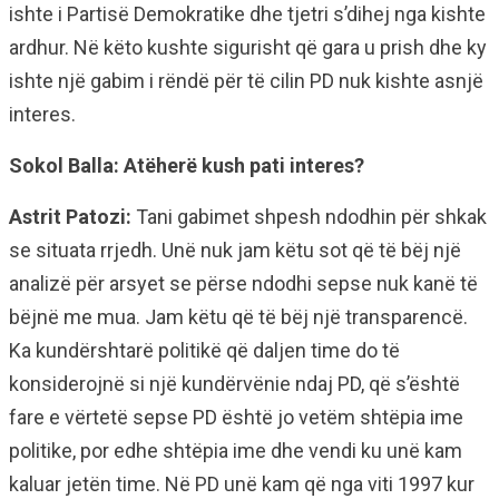
ishte i Partisë Demokratike dhe tjetri s’dihej nga kishte
ardhur. Në këto kushte sigurisht që gara u prish dhe ky
ishte një gabim i rëndë për të cilin PD nuk kishte asnjë
interes.
Sokol Balla: Atëherë kush pati interes?
Astrit Patozi:
Tani gabimet shpesh ndodhin për shkak
se situata rrjedh. Unë nuk jam këtu sot që të bëj një
analizë për arsyet se përse ndodhi sepse nuk kanë të
bëjnë me mua. Jam këtu që të bëj një transparencë.
Ka kundërshtarë politikë që daljen time do të
konsiderojnë si një kundërvënie ndaj PD, që s’është
fare e vërtetë sepse PD është jo vetëm shtëpia ime
politike, por edhe shtëpia ime dhe vendi ku unë kam
kaluar jetën time. Në PD unë kam që nga viti 1997 kur