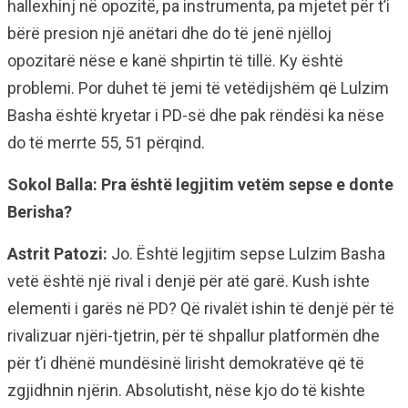
hallexhinj në opozitë, pa instrumenta, pa mjetet për t’i
bërë presion një anëtari dhe do të jenë njëlloj
opozitarë nëse e kanë shpirtin të tillë. Ky është
problemi. Por duhet të jemi të vetëdijshëm që Lulzim
Basha është kryetar i PD-së dhe pak rëndësi ka nëse
do të merrte 55, 51 përqind.
Sokol Balla: Pra është legjitim vetëm sepse e donte
Berisha?
Astrit Patozi:
Jo. Është legjitim sepse Lulzim Basha
vetë është një rival i denjë për atë garë. Kush ishte
elementi i garës në PD? Që rivalët ishin të denjë për të
rivalizuar njëri-tjetrin, për të shpallur platformën dhe
për t’i dhënë mundësinë lirisht demokratëve që të
zgjidhnin njërin. Absolutisht, nëse kjo do të kishte