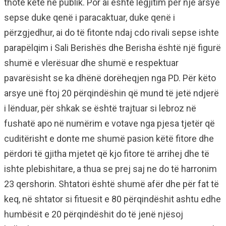
thotë këtë në publik. Por ai është legjitim për një arsye
sepse duke qenë i paracaktuar, duke qenë i
përzgjedhur, ai do të fitonte ndaj cdo rivali sepse ishte
parapëlqim i Sali Berishës dhe Berisha është një figurë
shumë e vlerësuar dhe shumë e respektuar
pavarësisht se ka dhënë dorëheqjen nga PD. Për këto
arsye unë ftoj 20 përqindëshin që mund të jetë ndjerë
i lënduar, për shkak se është trajtuar si lebroz në
fushatë apo në numërim e votave nga pjesa tjetër që
cuditërisht e donte me shumë pasion këtë fitore dhe
përdori të gjitha mjetet që kjo fitore të arrihej dhe të
ishte plebishitare, a thua se prej saj ne do të harronim
23 qershorin. Shtatori është shumë afër dhe për fat të
keq, në shtator si fituesit e 80 përqindëshit ashtu edhe
humbësit e 20 përqindëshit do të jenë njësoj