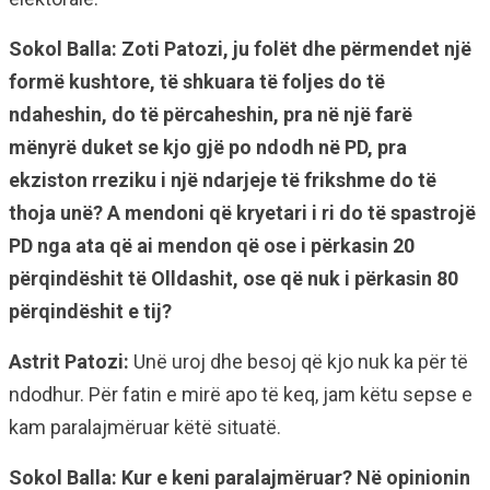
Sokol Balla: Zoti Patozi, ju folët dhe përmendet një
formë kushtore, të shkuara të foljes do të
ndaheshin, do të përcaheshin, pra në një farë
mënyrë duket se kjo gjë po ndodh në PD, pra
ekziston rreziku i një ndarjeje të frikshme do të
thoja unë? A mendoni që kryetari i ri do të spastrojë
PD nga ata që ai mendon që ose i përkasin 20
përqindëshit të Olldashit, ose që nuk i përkasin 80
përqindëshit e tij?
Astrit Patozi:
Unë uroj dhe besoj që kjo nuk ka për të
ndodhur. Për fatin e mirë apo të keq, jam këtu sepse e
kam paralajmëruar këtë situatë.
Sokol Balla: Kur e keni paralajmëruar? Në opinionin