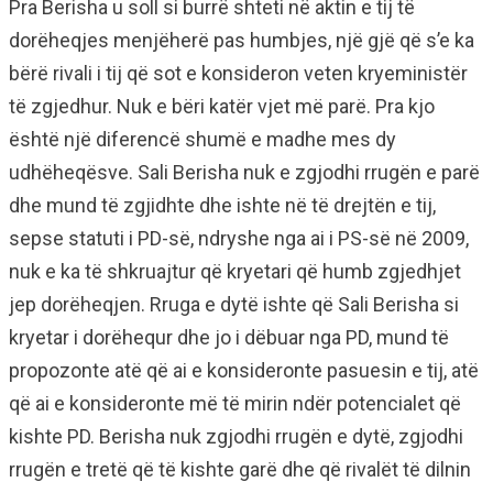
Pra Berisha u soll si burrë shteti në aktin e tij të
dorëheqjes menjëherë pas humbjes, një gjë që s’e ka
bërë rivali i tij që sot e konsideron veten kryeministër
të zgjedhur. Nuk e bëri katër vjet më parë. Pra kjo
është një diferencë shumë e madhe mes dy
udhëheqësve. Sali Berisha nuk e zgjodhi rrugën e parë
dhe mund të zgjidhte dhe ishte në të drejtën e tij,
sepse statuti i PD-së, ndryshe nga ai i PS-së në 2009,
nuk e ka të shkruajtur që kryetari që humb zgjedhjet
jep dorëheqjen. Rruga e dytë ishte që Sali Berisha si
kryetar i dorëhequr dhe jo i dëbuar nga PD, mund të
propozonte atë që ai e konsideronte pasuesin e tij, atë
që ai e konsideronte më të mirin ndër potencialet që
kishte PD. Berisha nuk zgjodhi rrugën e dytë, zgjodhi
rrugën e tretë që të kishte garë dhe që rivalët të dilnin