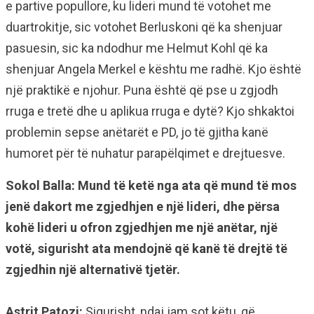
e partive popullore, ku lideri mund të votohet me
duartrokitje, sic votohet Berluskoni që ka shenjuar
pasuesin, sic ka ndodhur me Helmut Kohl që ka
shenjuar Angela Merkel e kështu me radhë. Kjo është
një praktikë e njohur. Puna është që pse u zgjodh
rruga e tretë dhe u aplikua rruga e dytë? Kjo shkaktoi
problemin sepse anëtarët e PD, jo të gjitha kanë
humoret për të nuhatur parapëlqimet e drejtuesve.
Sokol Balla: Mund të ketë nga ata që mund të mos
jenë dakort me zgjedhjen e një lideri, dhe përsa
kohë lideri u ofron zgjedhjen me një anëtar, një
votë, sigurisht ata mendojnë që kanë të drejtë të
zgjedhin një alternativë tjetër.
Astrit Patozi:
Sigurisht, ndaj jam sot këtu, që