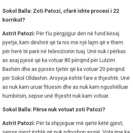
Sokol Balla: Zoti Patozi, cfarë ishte procesi i 22
korrikut?
Astrit Patozi:
Për t’iu përgjigjur deri në fund kësaj
pyetje, kam dëshirë që ta nis me një lajm që e them
për herë të parë në televizionin tuaj. Unë nuk i përkas
as asaj pjesë që ka votuar 80 përqind për Lulzim
Bashën dhe as pjesës tjetër që ka votuar 20 përqind
për Sokol Olldashin. Arsyeja është fare e thjeshtë. Unë
as nuk kam uruar fituesin dhe as nuk kam ngushëlluar
humbësin, sepse unë thjesht nuk kam votuar.
Sokol Balla: Përse nuk votuat zoti Patozi?
Astrit Patozi:
Për ta shpjeguar më qartë këtë gjest,
sepse gjest është që nuk ndryshon asgjë. Vota ime ka