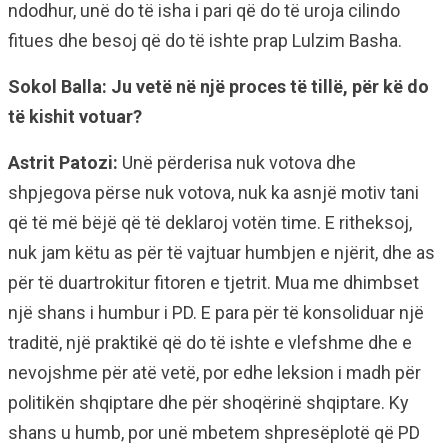
ndodhur, unë do të isha i pari që do të uroja cilindo
fitues dhe besoj që do të ishte prap Lulzim Basha.
Sokol Balla: Ju vetë në një proces të tillë, për kë do
të kishit votuar?
Astrit Patozi:
Unë përderisa nuk votova dhe
shpjegova përse nuk votova, nuk ka asnjë motiv tani
që të më bëjë që të deklaroj votën time. E ritheksoj,
nuk jam këtu as për të vajtuar humbjen e njërit, dhe as
për të duartrokitur fitoren e tjetrit. Mua me dhimbset
një shans i humbur i PD. E para për të konsoliduar një
traditë, një praktikë që do të ishte e vlefshme dhe e
nevojshme për atë vetë, por edhe leksion i madh për
politikën shqiptare dhe për shoqërinë shqiptare. Ky
shans u humb, por unë mbetem shpresëplotë që PD