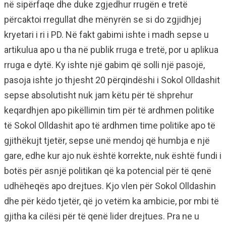
në sipërfaqe dhe duke zgjedhur rrugën e tretë
përcaktoi rregullat dhe mënyrën se si do zgjidhjej
kryetari i ri i PD. Në fakt gabimi ishte i madh sepse u
artikulua apo u tha në publik rruga e tretë, por u aplikua
rruga e dytë. Ky ishte një gabim që solli një pasojë,
pasoja ishte jo thjesht 20 përqindëshi i Sokol Olldashit
sepse absolutisht nuk jam këtu për të shprehur
keqardhjen apo pikëllimin tim për të ardhmen politike
të Sokol Olldashit apo të ardhmen time politike apo të
gjithëkujt tjetër, sepse unë mendoj që humbja e një
gare, edhe kur ajo nuk është korrekte, nuk është fundi i
botës për asnjë politikan që ka potencial për të qenë
udhëheqës apo drejtues. Kjo vlen për Sokol Olldashin
dhe për këdo tjetër, që jo vetëm ka ambicie, por mbi të
gjitha ka cilësi për të qenë lider drejtues. Pra ne u