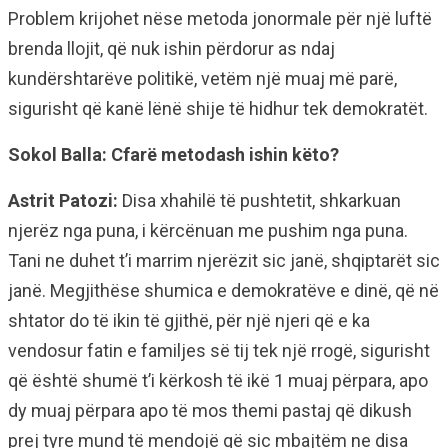
Problem krijohet nëse metoda jonormale për një luftë
brenda llojit, që nuk ishin përdorur as ndaj
kundërshtarëve politikë, vetëm një muaj më parë,
sigurisht që kanë lënë shije të hidhur tek demokratët.
Sokol Balla: Cfarë metodash ishin këto?
Astrit Patozi:
Disa xhahilë të pushtetit, shkarkuan
njerëz nga puna, i kërcënuan me pushim nga puna.
Tani ne duhet t’i marrim njerëzit sic janë, shqiptarët sic
janë. Megjithëse shumica e demokratëve e dinë, që në
shtator do të ikin të gjithë, për një njeri që e ka
vendosur fatin e familjes së tij tek një rrogë, sigurisht
që është shumë t’i kërkosh të ikë 1 muaj përpara, apo
dy muaj përpara apo të mos themi pastaj që dikush
prej tyre mund të mendojë që sic mbajtëm ne disa