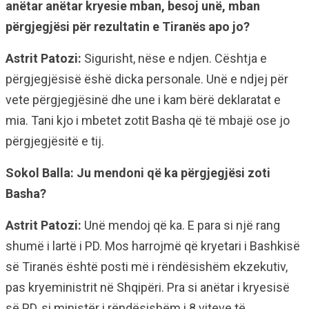
anëtar anëtar kryesie mban, besoj unë, mban
përgjegjësi për rezultatin e Tiranës apo jo?
Astrit Patozi:
Sigurisht, nëse e ndjen. Cështja e
përgjegjësisë ëshë dicka personale. Unë e ndjej për
vete përgjegjësinë dhe une i kam bërë deklaratat e
mia. Tani kjo i mbetet zotit Basha që të mbajë ose jo
përgjegjësitë e tij.
Sokol Balla: Ju mendoni që ka përgjegjësi zoti
Basha?
Astrit Patozi:
Unë mendoj që ka. E para si një rang
shumë i lartë i PD. Mos harrojmë që kryetari i Bashkisë
së Tiranës është posti më i rëndësishëm ekzekutiv,
pas kryeministrit në Shqipëri. Pra si anëtar i kryesisë
së PD, si ministër i rëndësishëm i 8 viteve të