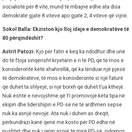
socialistë për 8 vite, mund të mbajnë edhe ata disa
demokratë gjatë 8 viteve apo gjatë 2, 4 viteve që vijnë.
Sokol Balla: Ekziston kjo lloj ideje e demokratëve të
80 përqindëshit?
Astrit Patozi:
Kjo për fatin e keq ka ndodhur dhe unë
do të ftoja sinqerisht kryetarin e ri të PD, që të mos e
konsideronte këtë xhahirëllik, që ka lënduar një pjesë
të demokratëve, të mos e konsideronte si një faturë
që duhet ta shlyejë, si një borxh që duhet t’ua kthejë.
Nuk është e nevojshme që t’i promovojë këta tipa në
ekipin dhe lidershipin e PD-së në të ardhmen sepse
nuk ka asnjë nevojë. Ata nuk i duhen as dreqit,
përkundrazi kanë qenë me kosto për PD edhe në
pushtet dhe nuk i japin asgjë të mirë PD-së, sidomos