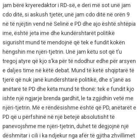
jam bërë kryeredaktor i RD-së, e deri më sot unë jam
cdo ditë, si askush tjetër, unë jam cdo ditë në orën 9
në të njëjtin vend në Selinë e PD dhe ajo është shtëpia
ime, është jeta ime dhe kundërshtarët politikë
sigurisht mund të mendojnë që tek e fundit kokën
hëngshin me njëri-tjetrin. Unë jam këtu sot që t’u
tregoj atyre që kjo s’ka për të ndodhur edhe për arsyen
e daljes time në këtë debat. Mund të ketë shqiptarë të
tjerë që nuk janë kundërshtarë politikë, dhe s’janë as
anëtarë të PD dhe këta mund të thonë: tek e fundit kjo
ishte një ngjarje brenda gardhit, le ta zgjidhin vetë me
njëri-tjetrin. Më e rëndësishme është që PD, anëtarët e
PD që u përfshinë në një betejë absolutisht të
panevojshme me njëri-tjetrin, duhet të dëgjojnë një
dëshmitar i cili i ka ndjekur nga afër të gjitha zhvillimet