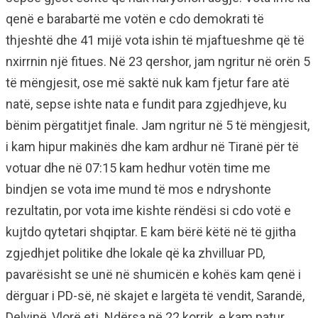
qenë e barabartë me votën e cdo demokrati të
thjeshtë dhe 41 mijë vota ishin të mjaftueshme që të
nxirrnin një fitues. Në 23 qershor, jam ngritur në orën 5
të mëngjesit, ose më saktë nuk kam fjetur fare atë
natë, sepse ishte nata e fundit para zgjedhjeve, ku
bënim përgatitjet finale. Jam ngritur në 5 të mëngjesit,
i kam hipur makinës dhe kam ardhur në Tiranë për të
votuar dhe në 07:15 kam hedhur votën time me
bindjen se vota ime mund të mos e ndryshonte
rezultatin, por vota ime kishte rëndësi si cdo votë e
kujtdo qytetari shqiptar. E kam bërë këtë në të gjitha
zgjedhjet politike dhe lokale që ka zhvilluar PD,
pavarësisht se unë në shumicën e kohës kam qenë i
dërguar i PD-së, në skajet e largëta të vendit, Sarandë,
Delvinë, Vlorë etj. Ndërsa në 22 korrik, e kam patur