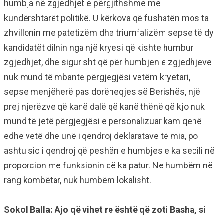
humbja në zgjedhjet e përgjithshme me
kundërshtarët politikë. U kërkova që fushatën mos ta
zhvillonin me patetizëm dhe triumfalizëm sepse të dy
kandidatët dilnin nga një kryesi që kishte humbur
zgjedhjet, dhe sigurisht që për humbjen e zgjedhjeve
nuk mund të mbante përgjegjësi vetëm kryetari,
sepse menjëherë pas dorëheqjes së Berishës, një
prej njerëzve që kanë dalë që kanë thënë që kjo nuk
mund të jetë përgjegjësi e personalizuar kam qenë
edhe vetë dhe unë i qendroj deklaratave të mia, po
ashtu sic i qendroj që peshën e humbjes e ka secili në
proporcion me funksionin që ka patur. Ne humbëm në
rang kombëtar, nuk humbëm lokalisht.
Sokol Balla: Ajo që vihet re është që zoti Basha, si