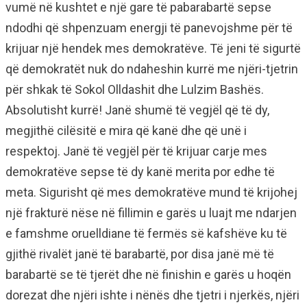
vumë në kushtet e një gare të pabarabartë sepse
ndodhi që shpenzuam energji të panevojshme për të
krijuar një hendek mes demokratëve. Të jeni të sigurtë
që demokratët nuk do ndaheshin kurrë me njëri-tjetrin
për shkak të Sokol Olldashit dhe Lulzim Bashës.
Absolutisht kurrë! Janë shumë të vegjël që të dy,
megjithë cilësitë e mira që kanë dhe që unë i
respektoj. Janë të vegjël për të krijuar carje mes
demokratëve sepse të dy kanë merita por edhe të
meta. Sigurisht që mes demokratëve mund të krijohej
një frakturë nëse në fillimin e garës u luajt me ndarjen
e famshme oruelldiane të fermës së kafshëve ku të
gjithë rivalët janë të barabartë, por disa janë më të
barabartë se të tjerët dhe në finishin e garës u hoqën
dorezat dhe njëri ishte i nënës dhe tjetri i njerkës, njëri