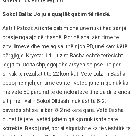
kryetari nuk është legjitim.
Sokol Balla: Jo ju e quajtët gabim të rëndë.
Astrit Patozi: Ai ishte gabim dhe unë nuk i heq asnjë
presje nga ajo që thashë. Por në analizën time të
zhvillimeve dhe me aq sa unë njoh PD, unë kam këtë
përgjigje. Kryetari i ri Lulzim Basha është tërësisht
legjitim. Do ta shpjegoj dhe arsyen se pse. Jo për
shkak të rezultatit të 22 korrikut. Vetë Lulzim Basha
besoj në njohjen time është i vetëdijshëm që nuk ka
me vete 80 përqind të demokratëve dhe që diferenca
e tij me rivalin Sokol Olldashi nuk është 8-2,
pavarësisht se ja bëri 8-2 në këtë garë. Vetë Basha
duhet të jetë i vetëdijshëm që kjo nuk ishte garë
korrekte. Besoj unë, por ai sigurisht e ka të vështirë ta