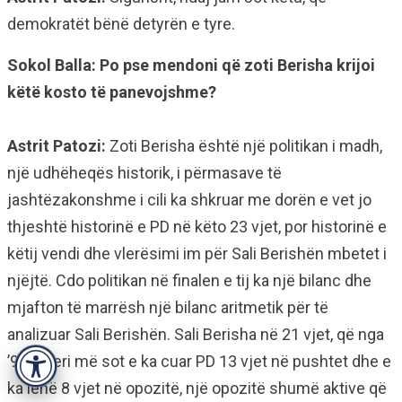
demokratët bënë detyrën e tyre.
Sokol Balla: Po pse mendoni që zoti Berisha krijoi
këtë kosto të panevojshme?
Astrit Patozi:
Zoti Berisha është një politikan i madh,
një udhëheqës historik, i përmasave të
jashtëzakonshme i cili ka shkruar me dorën e vet jo
thjeshtë historinë e PD në këto 23 vjet, por historinë e
këtij vendi dhe vlerësimi im për Sali Berishën mbetet i
njëjtë. Cdo politikan në finalen e tij ka një bilanc dhe
mjafton të marrësh një bilanc aritmetik për të
analizuar Sali Berishën. Sali Berisha në 21 vjet, që nga
’92 e deri më sot e ka cuar PD 13 vjet në pushtet dhe e
Accessibility
ka lënë 8 vjet në opozitë, një opozitë shumë aktive që