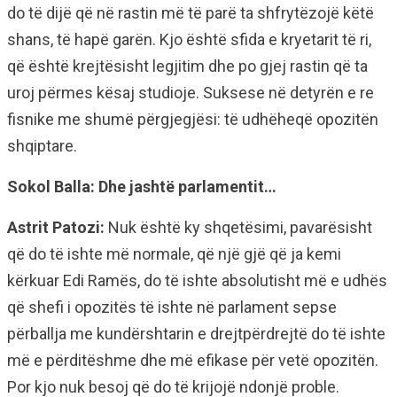
do të dijë që në rastin më të parë ta shfrytëzojë këtë
shans, të hapë garën. Kjo është sfida e kryetarit të ri,
që është krejtësisht legjitim dhe po gjej rastin që ta
uroj përmes kësaj studioje. Suksese në detyrën e re
fisnike me shumë përgjegjësi: të udhëheqë opozitën
shqiptare.
Sokol Balla: Dhe jashtë parlamentit…
Astrit Patozi:
Nuk është ky shqetësimi, pavarësisht
që do të ishte më normale, që një gjë që ja kemi
kërkuar Edi Ramës, do të ishte absolutisht më e udhës
që shefi i opozitës të ishte në parlament sepse
përballja me kundërshtarin e drejtpërdrejtë do të ishte
më e përditëshme dhe më efikase për vetë opozitën.
Por kjo nuk besoj që do të krijojë ndonjë proble.