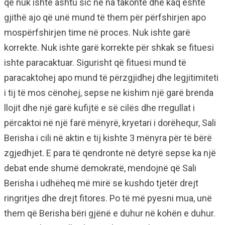
që nuk ishte ashtu sic ne na takonte dhe kaq është
gjithë ajo që unë mund të them për përfshirjen apo
mospërfshirjen time në proces. Nuk ishte garë
korrekte. Nuk ishte garë korrekte për shkak se fituesi
ishte paracaktuar. Sigurisht që fituesi mund të
paracaktohej apo mund të përzgjidhej dhe legjitimiteti
i tij të mos cënohej, sepse ne kishim një garë brenda
llojit dhe një garë kufijtë e së cilës dhe rregullat i
përcaktoi në një farë mënyrë, kryetari i dorëhequr, Sali
Berisha i cili në aktin e tij kishte 3 mënyra për të bërë
zgjedhjet. E para të qendronte në detyrë sepse ka një
debat ende shumë demokratë, mendojnë që Sali
Berisha i udhëheq më mirë se kushdo tjetër drejt
ringritjes dhe drejt fitores. Po të më pyesni mua, unë
them që Berisha bëri gjënë e duhur në kohën e duhur.