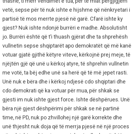
thashë, ti merr vendimet e tua, për të miat përgjigjem
vetë, sepse për të nuk ishte e hijshme që nënkryetari i
partisë të mos merrte pjesë në garë. Cfarë ishte ky
gjest? Nuk ishte ndonjë burrëri e madhe. Absolutisht
jo. Burrëri është që t’i thuash gjërat dhe ta shprehësh
vullnetin sepse shqiptarët apo demokratët që më kanë
votuar gjatë gjithë këtyre viteve, kërkojnë prej meje, të
njëjtën gjë që unë u kërkoj atyre, të shprehin vullnetin
me votë, ta bëj edhe unë sa herë që të më jepet rasti.
Unë nuk e bëra dhe i kërkoj ndjesë cdo shqiptari dhe
cdo demokrati që ka votuar për mua, për shkak se
gjesti im nuk ishte gjest force. Ishte dëshpërues. Unë
bëra një gjest dëshpërimi për shkak se në partinë
time, në PD, nuk po zhvillohej një garë korrekte dhe
unë thjesht nuk doja që të merrja pjesë në një proces