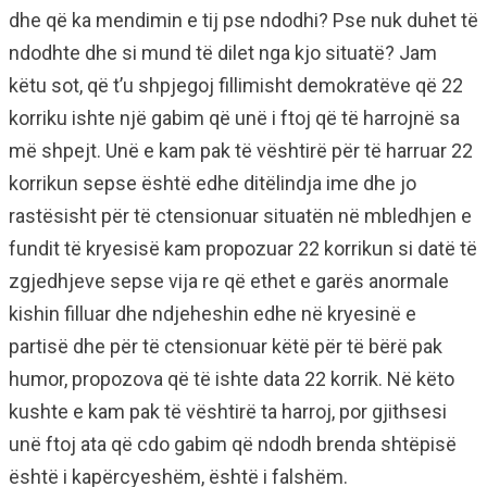
dhe që ka mendimin e tij pse ndodhi? Pse nuk duhet të
ndodhte dhe si mund të dilet nga kjo situatë? Jam
këtu sot, që t’u shpjegoj fillimisht demokratëve që 22
korriku ishte një gabim që unë i ftoj që të harrojnë sa
më shpejt. Unë e kam pak të vështirë për të harruar 22
korrikun sepse është edhe ditëlindja ime dhe jo
rastësisht për të ctensionuar situatën në mbledhjen e
fundit të kryesisë kam propozuar 22 korrikun si datë të
zgjedhjeve sepse vija re që ethet e garës anormale
kishin filluar dhe ndjeheshin edhe në kryesinë e
partisë dhe për të ctensionuar këtë për të bërë pak
humor, propozova që të ishte data 22 korrik. Në këto
kushte e kam pak të vështirë ta harroj, por gjithsesi
unë ftoj ata që cdo gabim që ndodh brenda shtëpisë
është i kapërcyeshëm, është i falshëm.