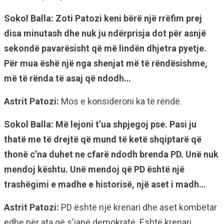
Sokol Balla:
Zoti Patozi keni bërë një rrëfim prej
disa minutash dhe nuk ju ndërprisja dot për asnjë
sekondë pavarësisht që më lindën dhjetra pyetje.
Për mua ëshë një nga shenjat më të rëndësishme,
më të rënda të asaj që ndodh…
Astrit Patozi:
Mos e konsideroni ka të rëndë.
Sokol Balla:
Më lejoni t’ua shpjegoj pse. Pasi ju
thatë me të drejtë që mund të ketë shqiptarë që
thonë c’na duhet ne cfarë ndodh brenda PD. Unë nuk
mendoj kështu. Unë mendoj që PD është një
trashëgimi e madhe e historisë, një aset i madh…
Astrit Patozi:
PD është një krenari dhe aset kombëtar
edhe për ata që s’janë demokratë. Është krenari