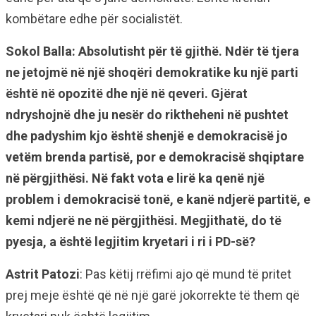
kombëtare edhe për socialistët.
Sokol Balla: Absolutisht për të gjithë. Ndër të tjera
ne jetojmë në një shoqëri demokratike ku një parti
është në opozitë dhe një në qeveri. Gjërat
ndryshojnë dhe ju nesër do riktheheni në pushtet
dhe padyshim kjo është shenjë e demokracisë jo
vetëm brenda partisë, por e demokracisë shqiptare
në përgjithësi. Në fakt vota e lirë ka qenë një
problem i demokracisë tonë, e kanë ndjerë partitë, e
kemi ndjerë ne në përgjithësi. Megjithatë, do të
pyesja, a është legjitim kryetari i ri i PD-së?
Astrit Patozi
: Pas këtij rrëfimi ajo që mund të pritet
prej meje është që në një garë jokorrekte të them që