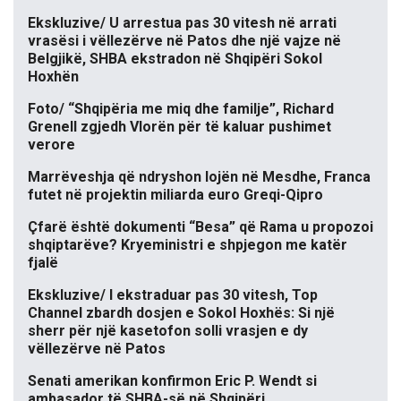
Ekskluzive/ U arrestua pas 30 vitesh në arrati
vrasësi i vëllezërve në Patos dhe një vajze në
Belgjikë, SHBA ekstradon në Shqipëri Sokol
Hoxhën
Foto/ “Shqipëria me miq dhe familje”, Richard
Grenell zgjedh Vlorën për të kaluar pushimet
verore
Marrëveshja që ndryshon lojën në Mesdhe, Franca
futet në projektin miliarda euro Greqi-Qipro
Çfarë është dokumenti “Besa” që Rama u propozoi
shqiptarëve? Kryeministri e shpjegon me katër
fjalë
Ekskluzive/ I ekstraduar pas 30 vitesh, Top
Channel zbardh dosjen e Sokol Hoxhës: Si një
sherr për një kasetofon solli vrasjen e dy
vëllezërve në Patos
Senati amerikan konfirmon Eric P. Wendt si
ambasador të SHBA-së në Shqipëri