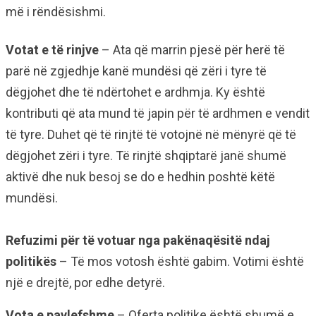
më i rëndësishmi.
Votat e të rinjve
– Ata që marrin pjesë për herë të
parë në zgjedhje kanë mundësi që zëri i tyre të
dëgjohet dhe të ndërtohet e ardhmja. Ky është
kontributi që ata mund të japin për të ardhmen e vendit
të tyre. Duhet që të rinjtë të votojnë në mënyrë që të
dëgjohet zëri i tyre. Të rinjtë shqiptarë janë shumë
aktivë dhe nuk besoj se do e hedhin poshtë këtë
mundësi.
Refuzimi për të votuar nga pakënaqësitë ndaj
politikës
– Të mos votosh është gabim. Votimi është
një e drejtë, por edhe detyrë.
Vota e pavlefshme
– Oferta politike është shumë e