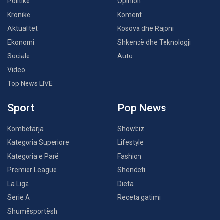
Politikë
Opinion
Kronikë
Koment
Aktualitet
Kosova dhe Rajoni
Ekonomi
Shkencë dhe Teknologji
Sociale
Auto
Video
Top News LIVE
Sport
Pop News
Kombëtarja
Showbiz
Kategoria Superiore
Lifestyle
Kategoria e Parë
Fashion
Premier League
Shëndeti
La Liga
Dieta
Serie A
Receta gatimi
Shumësportësh