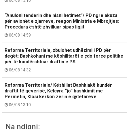
06/08 15:10
“Anuloni tenderin dhe nisni hetimet”/ PD ngre akuza
për avionët e zjarreve, reagon Ministria e Mbrojtjes:
Procedura është zhvilluar sipas ligjit
06/08 14:59
Reforma Territoriale, zbulohet udhëzimi i PD për
degët: Bashkohuni me këshilltarët e çdo force politike
për të kundërshtuar draftin e PS
06/08 14:32
Reforma Territoriale/ Këshillat Bashkiakë kundër
draftit të qeverisë, Këlcyra “jo” bashkimit me
Përmetin, Klosi kërkon zërin e qytetarëve
06/08 13:10
Na ndiqni: