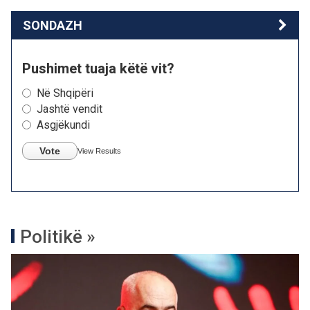
SONDAZH
Pushimet tuaja këtë vit?
Në Shqipëri
Jashtë vendit
Asgjëkundi
Vote
View Results
Politikë »