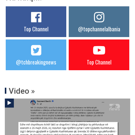
Top Channel
@topchannelalbania
@tchbreakingnews
Top Channel
Video »