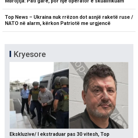
Mbrojtja: Pati garë, por një operator e skualifikuam
Top News – Ukraina nuk rrëzon dot asnjë raketë ruse /
NATO në alarm, kërkon Patriotë me urgjencë
Kryesore
Ekskluzive/ I ekstraduar pas 30 vitesh, Top