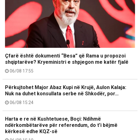
Çfarë është dokumenti “Besa” që Rama u propozoi
shqiptarëve? Kryeministri e shpjegon me katër fjalë
06/08 17:55
Përkujtohet Major Abaz Kupi në Krujë, Aulon Kalaja:
Nuk na duhet konsullata serbe në Shkodër, por…
06/08 15:24
Harta e re në Kushtetuese, Boçi: Ndihmë
ndërkombëtarëve për referendum, do t’i bëjmë
kërkesë edhe KQZ-së