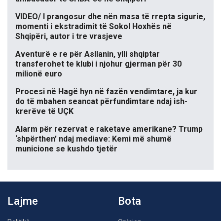
VIDEO/ I prangosur dhe nën masa të rrepta sigurie,
momenti i ekstradimit të Sokol Hoxhës në
Shqipëri, autor i tre vrasjeve
Aventurë e re për Asllanin, ylli shqiptar
transferohet te klubi i njohur gjerman për 30
milionë euro
Procesi në Hagë hyn në fazën vendimtare, ja kur
do të mbahen seancat përfundimtare ndaj ish-
krerëve të UÇK
Alarm për rezervat e raketave amerikane? Trump
‘shpërthen’ ndaj mediave: Kemi më shumë
municione se kushdo tjetër
Lajme
Bota