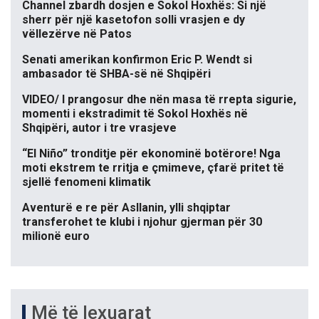
Channel zbardh dosjen e Sokol Hoxhës: Si një
sherr për një kasetofon solli vrasjen e dy
vëllezërve në Patos
Senati amerikan konfirmon Eric P. Wendt si
ambasador të SHBA-së në Shqipëri
VIDEO/ I prangosur dhe nën masa të rrepta sigurie,
momenti i ekstradimit të Sokol Hoxhës në
Shqipëri, autor i tre vrasjeve
“El Niño” tronditje për ekonominë botërore! Nga
moti ekstrem te rritja e çmimeve, çfarë pritet të
sjellë fenomeni klimatik
Aventurë e re për Asllanin, ylli shqiptar
transferohet te klubi i njohur gjerman për 30
milionë euro
Më të lexuarat