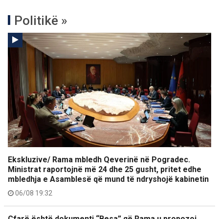
Politikë »
Ekskluzive/ Rama mbledh Qeverinë në Pogradec.
Ministrat raportojnë më 24 dhe 25 gusht, pritet edhe
mbledhja e Asamblesë që mund të ndryshojë kabinetin
06/08 19:32
Çfarë është dokumenti “Besa” që Rama u propozoi