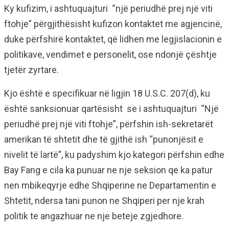
Ky kufizim, i ashtuquajturi “një periudhë prej një viti
ftohje” përgjithësisht kufizon kontaktet me agjencinë,
duke përfshirë kontaktet, që lidhen me legjislacionin e
politikave, vendimet e personelit, ose ndonjë çështje
tjetër zyrtare.
Kjo është e specifikuar në ligjin 18 U.S.C. 207(d), ku
është sanksionuar qartësisht se i ashtuquajturi “Një
periudhë prej një viti ftohje”, përfshin ish-sekretarët
amerikan të shtetit dhe të gjithë ish “punonjësit e
nivelit të lartë”, ku padyshim kjo kategori përfshin edhe
Bay Fang e cila ka punuar ne nje seksion qe ka patur
nen mbikeqyrje edhe Shqiperine ne Departamentin e
Shtetit, ndersa tani punon ne Shqiperi per nje krah
politik te angazhuar ne nje beteje zgjedhore.