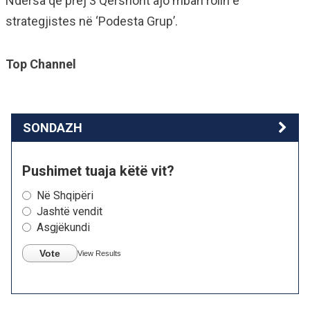
Ndërsa që prej 3 Qershorit ajo mban rolin e
strategjistes në ‘Podesta Grup’.
Top Channel
SONDAZH
Pushimet tuaja këtë vit?
Në Shqipëri
Jashtë vendit
Asgjëkundi
Vote
View Results