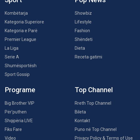
Kombëtarja
Showbiz
Kategoria Superiore
Lifestyle
Kategoria e Parë
Fashion
Premier League
Shëndeti
La Liga
Dieta
Serie A
Receta gatimi
Shumësportësh
Sport Gossip
Programe
Top Channel
Big Brother VIP
Rreth Top Channel
Për’puthen
Bileta
Shqipëria LIVE
Kontakt
Fiks Fare
Puno në Top Channel
Video
Privacy Policy & Terms of Use