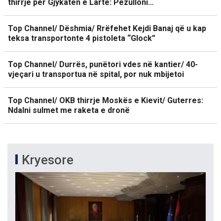
thirrje për Gjykatën e Lartë: Pezulloni…
Top Channel/ Dëshmia/ Rrëfehet Kejdi Banaj që u kap
teksa transportonte 4 pistoleta “Glock”
Top Channel/ Durrës, punëtori vdes në kantier/ 40-
vjeçari u transportua në spital, por nuk mbijetoi
Top Channel/ OKB thirrje Moskës e Kievit/ Guterres:
Ndalni sulmet me raketa e dronë
Kryesore