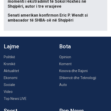
momenti i ekstradimit të Sokol Hoxhës në
Shqipëri, autor i tre vrasjeve
Senati amerikan konfirmon Eric P. Wendt si
ambasador të SHBA-së në Shqipëri
Lajme
Bota
Politikë
Opinion
Kronikë
Koment
Aktualitet
Kosova dhe Rajoni
Ekonomi
Shkencë dhe Teknologji
Sociale
Auto
Video
Top News LIVE
Sport
Pop News