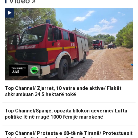
Video »
Top Channel/ Zjarret, 10 vatra ende aktive/ Flakët
shkrumbuan 34.5 hektarë tokë
Top Channel/Spanjë, opozita bllokon qeverinë/ Lufta
politike lë në rrugë 1000 fëmijë marokenë
Top Channel/ Protesta e 68-të në Tiranë/ Protestuesit