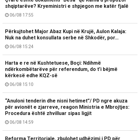
shqiptarëve? Kryeministri e shpjegon me katër fjalë
06/08 17:55
Përkujtohet Major Abaz Kupi në Krujë, Aulon Kalaja:
Nuk na duhet konsullata serbe në Shkodër, por…
06/08 15:24
Harta e re në Kushtetuese, Boçi: Ndihmë
ndërkombëtarëve për referendum, do t’i bëjmë
kërkesë edhe KQZ-së
06/08 15:10
“Anuloni tenderin dhe nisni hetimet”/ PD ngre akuza
për avionët e zjarreve, reagon Ministria e Mbrojtjes:
Procedura është zhvilluar sipas ligjit
06/08 14:59
Reforma Territoriale, zbulohet udhëzimi i PD për