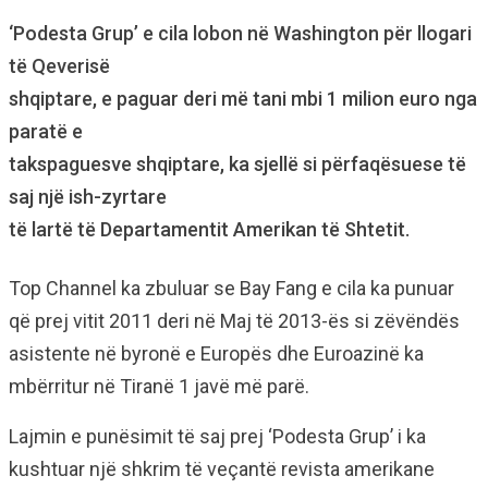
‘Podesta Grup’ e cila lobon në Washington për llogari
të Qeverisë
shqiptare, e paguar deri më tani mbi 1 milion euro nga
paratë e
takspaguesve shqiptare, ka sjellë si përfaqësuese të
saj një ish-zyrtare
të lartë të Departamentit Amerikan të Shtetit.
Top Channel ka zbuluar se Bay Fang e cila ka punuar
që prej vitit 2011 deri në Maj të 2013-ës si zëvëndës
asistente në byronë e Europës dhe Euroazinë ka
mbërritur në Tiranë 1 javë më parë.
Lajmin e punësimit të saj prej ‘Podesta Grup’ i ka
kushtuar një shkrim të veçantë revista amerikane