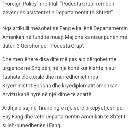
“Foreign Policy” me titull “Podesta Grup rrëmben
zëvëndës asistentet e Departamentit të Shtetit”.
Nga artikulli mësohet se Fang e ka lënë Departamentin
Amerikan në fund të muajt Maj dhe ka nisur punën më
datën 3 Qershor për ‘Podesta Grup’.
Dhe menjëherë disa ditë më pas ajo dërgohet me
urgjencë në Shqipëri, në një kohë kur kishte nisur
fushata elektorale dhe marrëdhëniet mes
Kryeministrit Berisha dhe kryediplomatit amerikan
Arvizu kanë hyrë në një klimë të acartë.
Ardhja e saj në Tiranë ngre një sërë pikëpyetjesh për
Bay Fang dhe vetë Departamentin Amerikan të Shtetit
si ish-punëdhënës i Fang.