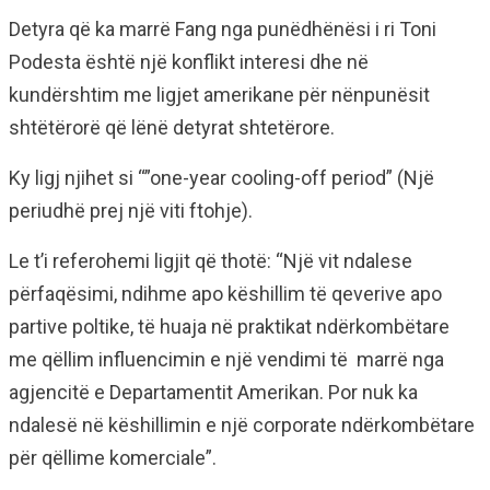
Detyra që ka marrë Fang nga punëdhënësi i ri Toni
Podesta është një konflikt interesi dhe në
kundërshtim me ligjet amerikane për nënpunësit
shtëtërorë që lënë detyrat shtetërore.
Ky ligj njihet si “”one-year cooling-off period” (Një
periudhë prej një viti ftohje).
Le t’i referohemi ligjit që thotë: “Një vit ndalese
përfaqësimi, ndihme apo këshillim të qeverive apo
partive poltike, të huaja në praktikat ndërkombëtare
me qëllim influencimin e një vendimi të marrë nga
agjencitë e Departamentit Amerikan. Por nuk ka
ndalesë në këshillimin e një corporate ndërkombëtare
për qëllime komerciale”.