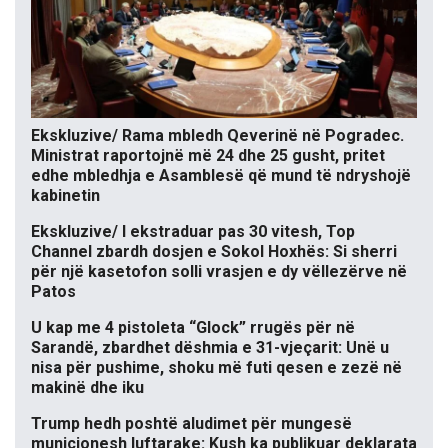
Ekskluzive/ Rama mbledh Qeverinë në Pogradec.
Ministrat raportojnë më 24 dhe 25 gusht, pritet
edhe mbledhja e Asamblesë që mund të ndryshojë
kabinetin
Ekskluzive/ I ekstraduar pas 30 vitesh, Top
Channel zbardh dosjen e Sokol Hoxhës: Si sherri
për një kasetofon solli vrasjen e dy vëllezërve në
Patos
U kap me 4 pistoleta “Glock” rrugës për në
Sarandë, zbardhet dëshmia e 31-vjeçarit: Unë u
nisa për pushime, shoku më futi qesen e zezë në
makinë dhe iku
Trump hedh poshtë aludimet për mungesë
municionesh luftarake: Kush ka publikuar deklarata