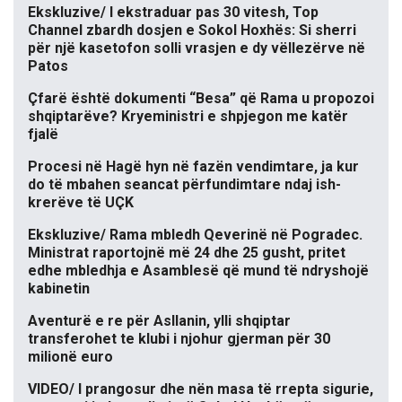
Ekskluzive/ I ekstraduar pas 30 vitesh, Top
Channel zbardh dosjen e Sokol Hoxhës: Si sherri
për një kasetofon solli vrasjen e dy vëllezërve në
Patos
Çfarë është dokumenti “Besa” që Rama u propozoi
shqiptarëve? Kryeministri e shpjegon me katër
fjalë
Procesi në Hagë hyn në fazën vendimtare, ja kur
do të mbahen seancat përfundimtare ndaj ish-
krerëve të UÇK
Ekskluzive/ Rama mbledh Qeverinë në Pogradec.
Ministrat raportojnë më 24 dhe 25 gusht, pritet
edhe mbledhja e Asamblesë që mund të ndryshojë
kabinetin
Aventurë e re për Asllanin, ylli shqiptar
transferohet te klubi i njohur gjerman për 30
milionë euro
VIDEO/ I prangosur dhe nën masa të rrepta sigurie,