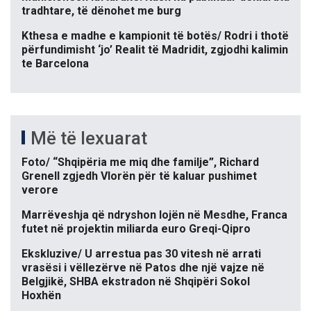
tradhtare, të dënohet me burg
Kthesa e madhe e kampionit të botës/ Rodri i thotë
përfundimisht ‘jo’ Realit të Madridit, zgjodhi kalimin
te Barcelona
Më të lexuarat
Foto/ “Shqipëria me miq dhe familje”, Richard
Grenell zgjedh Vlorën për të kaluar pushimet
verore
Marrëveshja që ndryshon lojën në Mesdhe, Franca
futet në projektin miliarda euro Greqi-Qipro
Ekskluzive/ U arrestua pas 30 vitesh në arrati
vrasësi i vëllezërve në Patos dhe një vajze në
Belgjikë, SHBA ekstradon në Shqipëri Sokol
Hoxhën