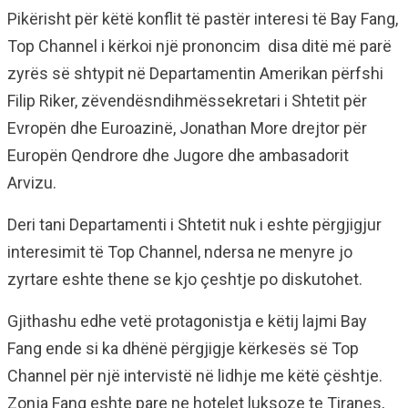
Pikërisht për këtë konflit të pastër interesi të Bay Fang,
Top Channel i kërkoi një prononcim disa ditë më parë
zyrës së shtypit në Departamentin Amerikan përfshi
Filip Riker, zëvendësndihmëssekretari i Shtetit për
Evropën dhe Euroazinë, Jonathan More drejtor për
Europën Qendrore dhe Jugore dhe ambasadorit
Arvizu.
Deri tani Departamenti i Shtetit nuk i eshte përgjigjur
interesimit të Top Channel, ndersa ne menyre jo
zyrtare eshte thene se kjo çeshtje po diskutohet.
Gjithashu edhe vetë protagonistja e këtij lajmi Bay
Fang ende si ka dhënë përgjigje kërkesës së Top
Channel për një intervistë në lidhje me këtë çështje.
Zonja Fang eshte pare ne hotelet luksoze te Tiranes,