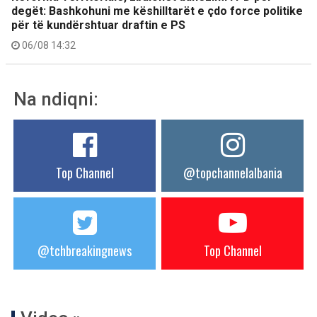
degët: Bashkohuni me këshilltarët e çdo force politike
për të kundërshtuar draftin e PS
06/08 14:32
Na ndiqni:
Top Channel
@topchannelalbania
@tchbreakingnews
Top Channel