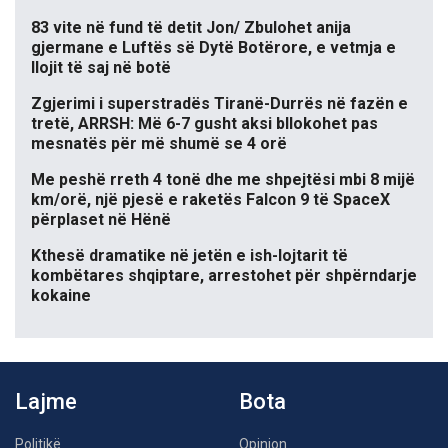
83 vite në fund të detit Jon/ Zbulohet anija
gjermane e Luftës së Dytë Botërore, e vetmja e
llojit të saj në botë
Zgjerimi i superstradës Tiranë-Durrës në fazën e
tretë, ARRSH: Më 6-7 gusht aksi bllokohet pas
mesnatës për më shumë se 4 orë
Me peshë rreth 4 tonë dhe me shpejtësi mbi 8 mijë
km/orë, një pjesë e raketës Falcon 9 të SpaceX
përplaset në Hënë
Kthesë dramatike në jetën e ish-lojtarit të
kombëtares shqiptare, arrestohet për shpërndarje
kokaine
Lajme
Bota
Politikë
Opinion