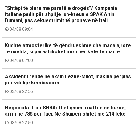
“Shtëpi të blera me paratë e drogës”/ Kompania
italiane padit për shpifje ish-kreun e SPAK Altin
Dumani, pas sekuestrimit të pronave në Itali
04/08 09:04
Kushte atmosferike të qëndrueshme dhe masa ajrore
të nxehta, si parashikohet moti për këtë të martë
04/08 07:00
Aksident i rëndë në aksin Lezhë-Milot, makina përplas
për vdekje këmbësorin
03/08 22:56
Negociatat Iran-SHBA/ Ulet çmimi i naftës në bursë,
arrin në 78$ për fuçi. Në Shqipëri shitet me 214 lekë
03/08 22:50