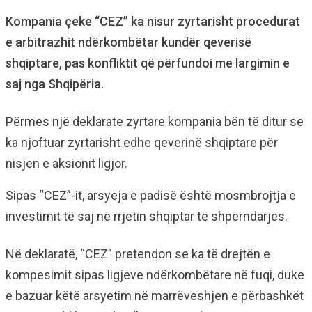
Kompania çeke “CEZ” ka nisur zyrtarisht procedurat
e arbitrazhit ndërkombëtar kundër qeverisë
shqiptare, pas konfliktit që përfundoi me largimin e
saj nga Shqipëria.
Përmes një deklarate zyrtare kompania bën të ditur se
ka njoftuar zyrtarisht edhe qeverinë shqiptare për
nisjen e aksionit ligjor.
Sipas “CEZ”-it, arsyeja e padisë është mosmbrojtja e
investimit të saj në rrjetin shqiptar të shpërndarjes.
Në deklaratë, “CEZ” pretendon se ka të drejtën e
kompesimit sipas ligjeve ndërkombëtare në fuqi, duke
e bazuar këtë arsyetim në marrëveshjen e përbashkët