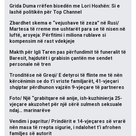
Grida Duma rrëfen bisedën me Lori Hoxhën: Si e
lashë politikën për Top Channel
Zbardhet skema e “vejushave të zeza” në Rusi/
Martesa të rreme me ushtarët para se të nisen në
luftë, arsyeja: Përfitimi i miliona rublave si
kompensim në rast vdekjeje
Makth për Igli Taren pas përfundimit të funeralit të
Baresit, hajdutët i grabisin çantën me sendet
personale në tren
Tronditëse në Greqi/ E detyroi të flinte me të nën
kërcënimin se do t’i vriste familjarët, 41-vjeçari
shqiptar përdhunon vajzën 9-vjeçare të partneres
Foto/ Një “grabitqare në anije, ish-kuzhinierja 25-
vjeçare akuzohet për një sërë sulmesh seksuale
ndaj… marinarëve
Vendim i papritur/ Prindërit e 14-vjeçares së vrarë
nën masa të rrepta sigurie, i ndalohet t’i afrohen
familjes së autorit