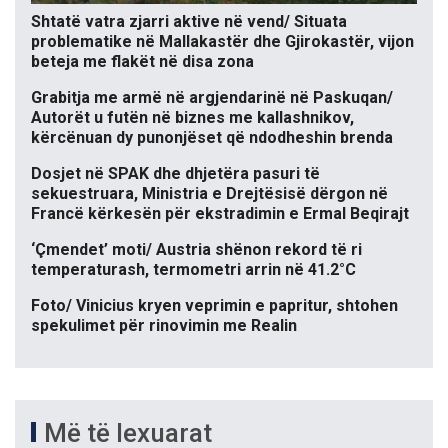
Shtatë vatra zjarri aktive në vend/ Situata
problematike në Mallakastër dhe Gjirokastër, vijon
beteja me flakët në disa zona
Grabitja me armë në argjendarinë në Paskuqan/
Autorët u futën në biznes me kallashnikov,
kërcënuan dy punonjëset që ndodheshin brenda
Dosjet në SPAK dhe dhjetëra pasuri të
sekuestruara, Ministria e Drejtësisë dërgon në
Francë kërkesën për ekstradimin e Ermal Beqirajt
‘Çmendet’ moti/ Austria shënon rekord të ri
temperaturash, termometri arrin në 41.2°C
Foto/ Vinicius kryen veprimin e papritur, shtohen
spekulimet për rinovimin me Realin
Më të lexuarat