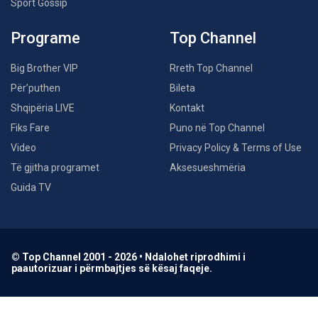
Sport Gossip
Programe
Top Channel
Big Brother VIP
Rreth Top Channel
Për’puthen
Bileta
Shqipëria LIVE
Kontakt
Fiks Fare
Puno në Top Channel
Video
Privacy Policy & Terms of Use
Të gjitha programet
Aksesueshmëria
Guida TV
© Top Channel 2001 - 2026 • Ndalohet riprodhimi i
paautorizuar i përmbajtjes së kësaj faqeje.