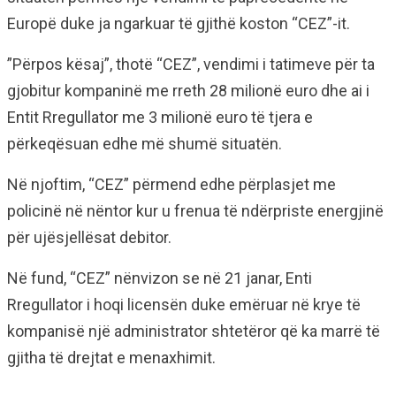
Europë duke ja ngarkuar të gjithë koston “CEZ”-it.
”Përpos kësaj”, thotë “CEZ”, vendimi i tatimeve për ta
gjobitur kompaninë me rreth 28 milionë euro dhe ai i
Entit Rregullator me 3 milionë euro të tjera e
përkeqësuan edhe më shumë situatën.
Në njoftim, “CEZ” përmend edhe përplasjet me
policinë në nëntor kur u frenua të ndërpriste energjinë
për ujësjellësat debitor.
Në fund, “CEZ” nënvizon se në 21 janar, Enti
Rregullator i hoqi licensën duke emëruar në krye të
kompanisë një administrator shtetëror që ka marrë të
gjitha të drejtat e menaxhimit.