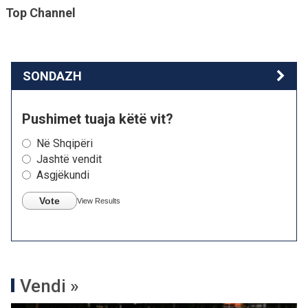
Top Channel
SONDAZH
Pushimet tuaja këtë vit?
Në Shqipëri
Jashtë vendit
Asgjëkundi
Vote
View Results
Vendi »