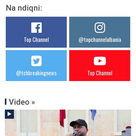
Na ndiqni:
Top Channel
@topchannelalbania
@tchbreakingnews
Top Channel
Video »