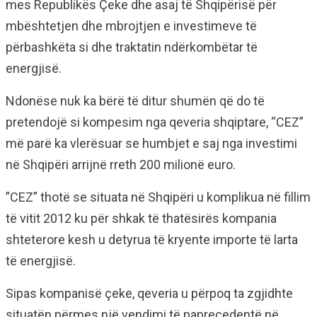
mes Republikës Çeke dhe asaj të Shqipërisë për
mbështetjen dhe mbrojtjen e investimeve të
përbashkëta si dhe traktatin ndërkombëtar të
energjisë.
Ndonëse nuk ka bërë të ditur shumën që do të
pretendojë si kompesim nga qeveria shqiptare, “CEZ”
më parë ka vlerësuar se humbjet e saj nga investimi
në Shqipëri arrijnë rreth 200 milionë euro.
”CEZ” thotë se situata në Shqipëri u komplikua në fillim
të vitit 2012 ku për shkak të thatësirës kompania
shteterore kesh u detyrua të kryente importe të larta
të energjisë.
Sipas kompanisë çeke, qeveria u përpoq ta zgjidhte
situatën përmes një vendimi të paprecedentë në