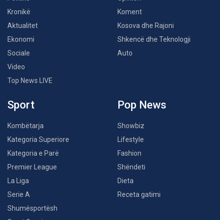
Kronikë
Koment
Aktualitet
Kosova dhe Rajoni
Ekonomi
Shkencë dhe Teknologji
Sociale
Auto
Video
Top News LIVE
Sport
Pop News
Kombëtarja
Showbiz
Kategoria Superiore
Lifestyle
Kategoria e Parë
Fashion
Premier League
Shëndeti
La Liga
Dieta
Serie A
Receta gatimi
Shumësportësh