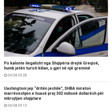
Po kalonte ilegalisht nga Shqipëria drejtë Greqisë,
humb jetën turisti kilian, u gjet në një greminë
04/08 09:28
Uashingtoni jep “dritën jeshile”, SHBA miraton
marrëveshjen e huasë prej 302 milionë dollarësh për
mbrojtjen shqiptare
04/08 09:13