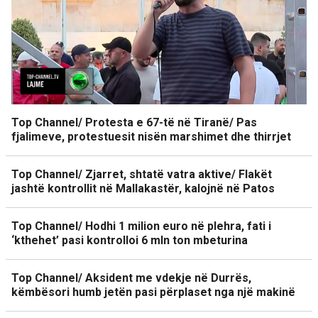
Top Channel/ Protesta e 67-të në Tiranë/ Pas
fjalimeve, protestuesit nisën marshimet dhe thirrjet
Top Channel/ Zjarret, shtatë vatra aktive/ Flakët
jashtë kontrollit në Mallakastër, kalojnë në Patos
Top Channel/ Hodhi 1 milion euro në plehra, fati i
‘kthehet’ pasi kontrolloi 6 mln ton mbeturina
Top Channel/ Aksident me vdekje në Durrës,
këmbësori humb jetën pasi përplaset nga një makinë