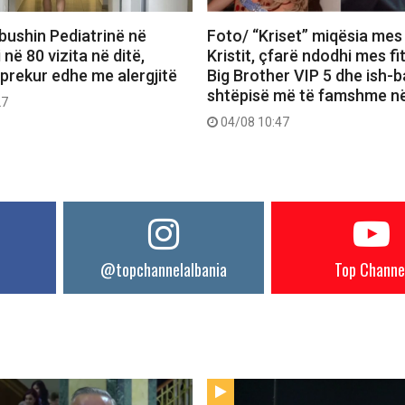
bushin Pediatrinë në
Foto/ “Kriset” miqësia mes
 në 80 vizita në ditë,
Kristit, çfarë ndodhi mes f
 prekur edhe me alergjitë
Big Brother VIP 5 dhe ish-b
shtëpisë më të famshme në
27
04/08 10:47
@topchannelalbania
Top Channe