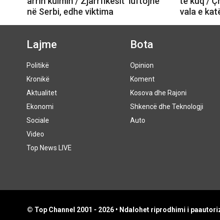
arrin kulmin / Zjarrfikësit ‘luftojnë’
të kuq / 
në Serbi, edhe viktima
vala e kat
Lajme
Bota
Politikë
Opinion
Kronikë
Koment
Aktualitet
Kosova dhe Rajoni
Ekonomi
Shkencë dhe Teknologji
Sociale
Auto
Video
Top News LIVE
© Top Channel 2001 - 2026 • Ndalohet riprodhimi i paautoriz