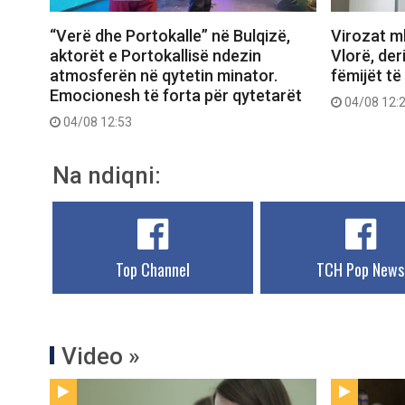
“Verë dhe Portokalle” në Bulqizë,
Virozat m
aktorët e Portokallisë ndezin
Vlorë, deri
atmosferën në qytetin minator.
fëmijët të
Emocionesh të forta për qytetarët
04/08 12:
04/08 12:53
Na ndiqni:
Top Channel
TCH Pop News
Video »