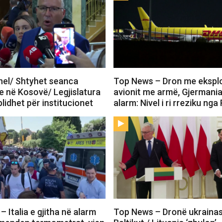
el/ Shtyhet seanca
Top News – Dron me eksplo
e në Kosovë/ Legjislatura
avionit me armë, Gjermani
lidhet për institucionet
alarm: Nivel i ri rreziku nga
 Italia e gjitha në alarm
Top News – Dronë ukraina