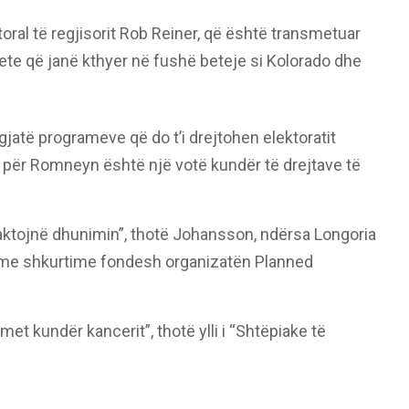
oral të regjisorit Rob Reiner, që është transmetuar
te që janë kthyer në fushë beteje si Kolorado dhe
gjatë programeve që do t’i drejtohen elektoratit
 për Romneyn është një votë kundër të drejtave të
aktojnë dhunimin”, thotë Johansson, ndërsa Longoria
 me shkurtime fondesh organizatën Planned
et kundër kancerit”, thotë ylli i “Shtëpiake të