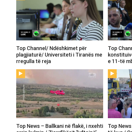
Top Channel/ Ndëshkimet për
Top Chann
plagjiaturë/ Universiteti i Tiranës me
konstituiv
rregulla të reja
e 11-të mb
Top News – Ballkani në flakë, i nxehti
Top News –