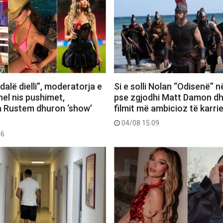
dalë dielli”, moderatorja e
Si e solli Nolan “Odisenë” n
el nis pushimet,
pse zgjodhi Matt Damon dh
 Rustem dhuron ‘show’
filmit më ambicioz të karri
04/08 15:09
56