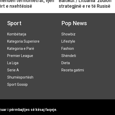
Çmenden termometrat, vjen
Baltikut / Lituania ‘zbulon’
ërt e nxehtësisë
strategjinë e re të Rusisë
Sport
Pop News
Kombëtarja
Showbiz
Kategoria Superiore
Lifestyle
Kategoria e Parë
Fashion
Premier League
Shëndeti
La Liga
Dieta
Serie A
Receta gatimi
Shumësportësh
Sport Gossip
uar i përmbajtjes së kësaj faqeje.