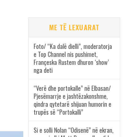
ME TË LEXUARAT
Foto/ “Ka dalë dielli”, moderatorja
e Top Channel nis pushimet,
Françeska Rustem dhuron ‘show’
nga deti
“Verë dhe portokalle” në Elbasan/
Pjesëmarrje e jashtëzakonshme,
qindra qytetarë shijuan humorin e
trupës së “Portokalli”
Si e solli Nolan “Odisenë” në ekran,