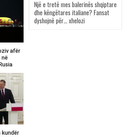
Një e tretë mes balerinës shqiptare
dhe këngëtares italiane? Fansat
dyshojnë për… xhelozi
ziv afër
a në
 Rusia
s kundër