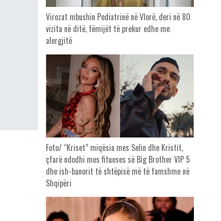
Virozat mbushin Pediatrinë në Vlorë, deri në 80
vizita në ditë, fëmijët të prekur edhe me
alergjitë
Foto/ “Kriset” miqësia mes Selin dhe Kristit,
çfarë ndodhi mes fitueses së Big Brother VIP 5
dhe ish-banorit të shtëpisë më të famshme në
Shqipëri