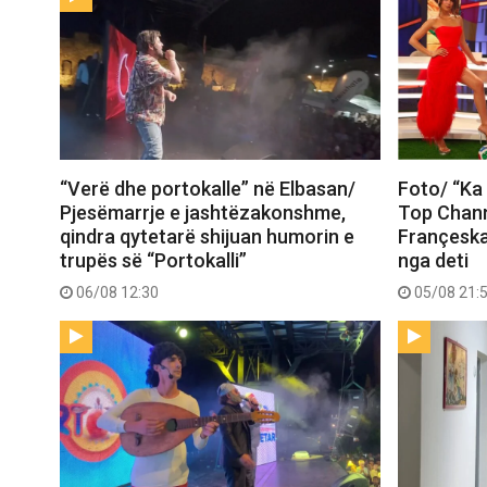
“Verë dhe portokalle” në Elbasan/
Foto/ “Ka 
Pjesëmarrje e jashtëzakonshme,
Top Chann
qindra qytetarë shijuan humorin e
Françeska
trupës së “Portokalli”
nga deti
06/08 12:30
05/08 21: