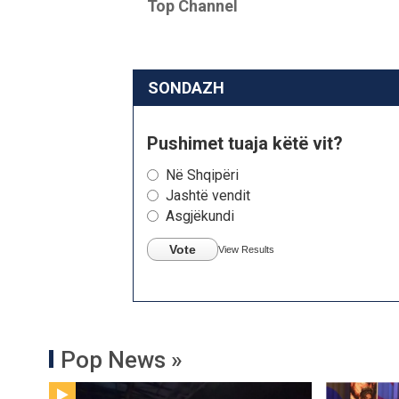
Top Channel
SONDAZH
Pushimet tuaja këtë vit?
Në Shqipëri
Jashtë vendit
Asgjëkundi
Vote
View Results
Pop News »