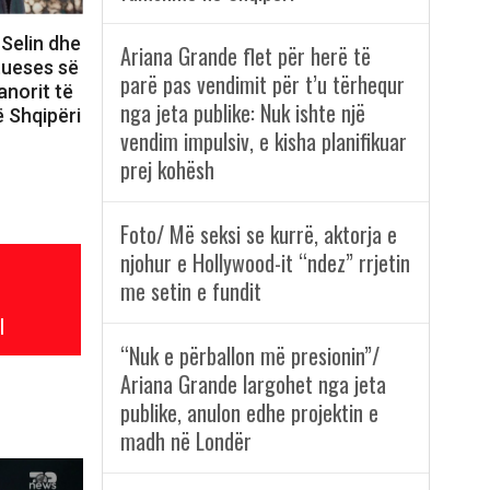
 Selin dhe
Ariana Grande flet për herë të
itueses së
parë pas vendimit për t’u tërhequr
anorit të
nga jeta publike: Nuk ishte një
 Shqipëri
vendim impulsiv, e kisha planifikuar
prej kohësh
Foto/ Më seksi se kurrë, aktorja e
njohur e Hollywood-it “ndez” rrjetin
me setin e fundit
l
“Nuk e përballon më presionin”/
Ariana Grande largohet nga jeta
publike, anulon edhe projektin e
madh në Londër