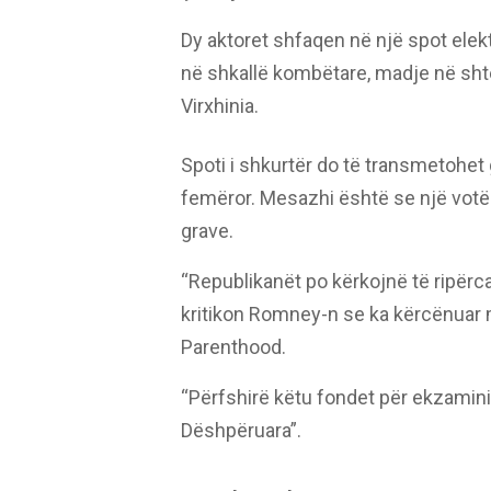
Dy aktoret shfaqen në një spot elekt
në shkallë kombëtare, madje në shte
Virxhinia.
Spoti i shkurtër do të transmetohet 
femëror. Mesazhi është se një votë
grave.
“Republikanët po kërkojnë të ripërc
kritikon Romney-n se ka kërcënuar
Parenthood.
“Përfshirë këtu fondet për ekzaminim
Dëshpëruara”.