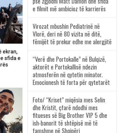
pse zgjodhi Matt Damon dhe sfida
e filmit më ambicioz të karrierës
Virozat mbushin Pediatrinë në
Vlorë, deri në 80 vizita në ditë,
fëmijët të prekur edhe me alergjitë
ë ekran,
“Verë dhe Portokalle” në Bulqizë,
e sfida e
erës
aktorët e Portokallisë ndezin
atmosferën në qytetin minator.
Emocionesh të forta për qytetarët
Foto/ “Kriset” miqësia mes Selin
dhe Kristit, çfarë ndodhi mes
fitueses së Big Brother VIP 5 dhe
ish-banorit të shtëpisë më të
famshme në Shqipëri