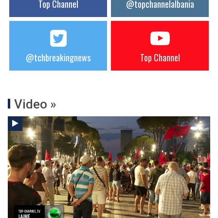
Top Channel
@topchannelalbania
@tchbreakingnews
Top Channel
Video »