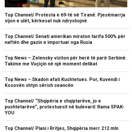
Top Channel/ Protesta e 69-të në Tiranë. Pjesëmarrja
vijon e ulët, kërkesat nuk ndryshojnë
Top Channel/ Senati amerikan miraton tarifa 500% për
naftën dhe gazin e importuar nga Rusia
Top News – Zelensky viziton për herë të parë Serbinë.
Takime me Vuçiçin në një moment delikat
Top News – Skadon afati Kushtetues. Por, Kuvendi i
Kosovën shtyn sërish seancën
Top Channel/ “Shqipëria e shqiptarëve, jo e
pushtetarëve”, protestuesit në bulevard: Rama SPAK-
YOU
Top Channel/ Plani i Rritjes, Shqipëria merr 212 mln