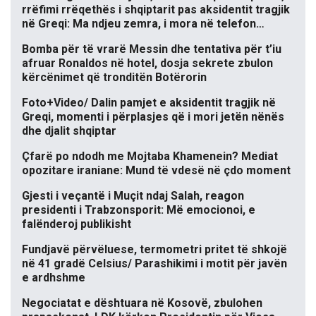
rrëfimi rrëqethës i shqiptarit pas aksidentit tragjik
në Greqi: Ma ndjeu zemra, i mora në telefon…
Bomba për të vrarë Messin dhe tentativa për t’iu
afruar Ronaldos në hotel, dosja sekrete zbulon
kërcënimet që tronditën Botërorin
Foto+Video/ Dalin pamjet e aksidentit tragjik në
Greqi, momenti i përplasjes që i mori jetën nënës
dhe djalit shqiptar
Çfarë po ndodh me Mojtaba Khamenein? Mediat
opozitare iraniane: Mund të vdesë në çdo moment
Gjesti i veçantë i Muçit ndaj Salah, reagon
presidenti i Trabzonsporit: Më emocionoi, e
falënderoj publikisht
Fundjavë përvëluese, termometri pritet të shkojë
në 41 gradë Celsius/ Parashikimi i motit për javën
e ardhshme
Negociatat e dështuara në Kosovë, zbulohen