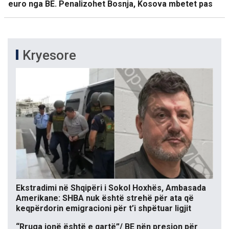
euro nga BE. Penalizohet Bosnja, Kosova mbetet pas
Kryesore
Ekstradimi në Shqipëri i Sokol Hoxhës, Ambasada
Amerikane: SHBA nuk është strehë për ata që
keqpërdorin emigracioni për t’i shpëtuar ligjit
“Rruga jonë është e qartë”/ BE nën presion për