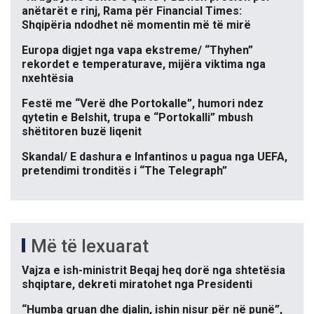
anëtarët e rinj, Rama për Financial Times:
Shqipëria ndodhet në momentin më të mirë
Europa digjet nga vapa ekstreme/ “Thyhen”
rekordet e temperaturave, mijëra viktima nga
nxehtësia
Festë me “Verë dhe Portokalle”, humori ndez
qytetin e Belshit, trupa e “Portokalli” mbush
shëtitoren buzë liqenit
Skandal/ E dashura e Infantinos u pagua nga UEFA,
pretendimi tronditës i “The Telegraph”
Më të lexuarat
Vajza e ish-ministrit Beqaj heq dorë nga shtetësia
shqiptare, dekreti miratohet nga Presidenti
“Humba gruan dhe djalin, ishin nisur për në punë”,