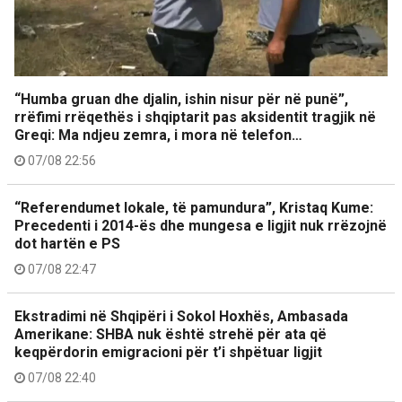
“Humba gruan dhe djalin, ishin nisur për në punë”,
rrëfimi rrëqethës i shqiptarit pas aksidentit tragjik në
Greqi: Ma ndjeu zemra, i mora në telefon…
07/08 22:56
“Referendumet lokale, të pamundura”, Kristaq Kume:
Precedenti i 2014-ës dhe mungesa e ligjit nuk rrëzojnë
dot hartën e PS
07/08 22:47
Ekstradimi në Shqipëri i Sokol Hoxhës, Ambasada
Amerikane: SHBA nuk është strehë për ata që
keqpërdorin emigracioni për t’i shpëtuar ligjit
07/08 22:40