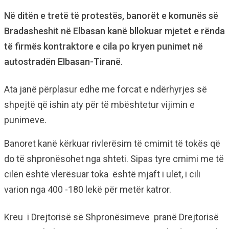
Në ditën e tretë të protestës, banorët e komunës së
Bradasheshit në Elbasan kanë bllokuar mjetet e rënda
të firmës kontraktore e cila po kryen punimet në
autostradën Elbasan-Tiranë.
Ata janë përplasur edhe me forcat e ndërhyrjes së
shpejtë që ishin aty për të mbështetur vijimin e
punimeve.
Banoret kanë kërkuar rivlerësim të cmimit të tokës që
do të shpronësohet nga shteti. Sipas tyre cmimi me të
cilën është vlerësuar toka është mjaft i ulët, i cili
varion nga 400 -180 lekë për metër katror.
Kreu i Drejtorisë së Shpronësimeve pranë Drejtorisë