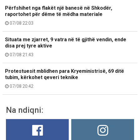
Përfshihet nga flakët një banesë në Shkodër,
raportohet për dëme të mëdha materiale
07/08 22:03
Situata me zjarret, 9 vatra në të gjithë vendin, ende
disa prej tyre aktive
07/08 21:43
Protestuesit mblidhen para Kryeministrisë, 69 ditë
tubim, kërkohet qeveri teknike
07/08 20:42
Na ndiqni: