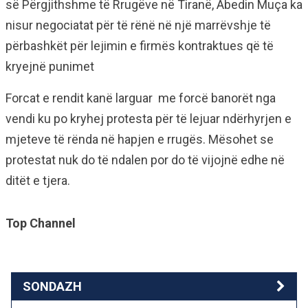
së Përgjithshme të Rrugëve në Tiranë, Abedin Muça ka
nisur negociatat për të rënë në një marrëvshje të
përbashkët për lejimin e firmës kontraktues që të
kryejnë punimet
Forcat e rendit kanë larguar me forcë banorët nga
vendi ku po kryhej protesta për të lejuar ndërhyrjen e
mjeteve të rënda në hapjen e rrugës. Mësohet se
protestat nuk do të ndalen por do të vijojnë edhe në
ditët e tjera.
Top Channel
SONDAZH