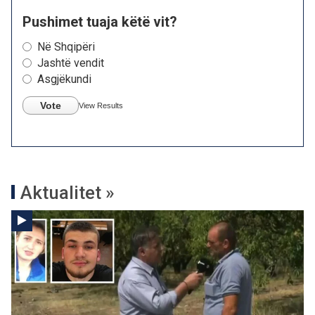
Pushimet tuaja këtë vit?
Në Shqipëri
Jashtë vendit
Asgjëkundi
Vote
View Results
Aktualitet »