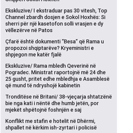
Ekskluzive/ I ekstraduar pas 30 vitesh, Top
Channel zbardh dosjen e Sokol Hoxhës: Si
sherri për një kasetofon solli vrasjen e dy
vëllezërve në Patos
Çfarë është dokumenti “Besa” që Rama u
propozoi shqiptarëve? Kryeministri e
shpjegon me katër fjalë
Ekskluzive/ Rama mbledh Qeverinë në
Pogradec. Ministrat raportojnë më 24 dhe
25 gusht, pritet edhe mbledhja e Asamblesë
që mund të ndryshojë kabinetin
Tronditëse në Britani/ 38-vjeçarja shtatzënë
bie nga kati i nëntë dhe humb jetën, por
mjekët shpëtojnë foshnjën e saj
Konflikt me stafin e hotelit në Dhërmi,
shpallet në kërkim ish-zyrtari i policisë