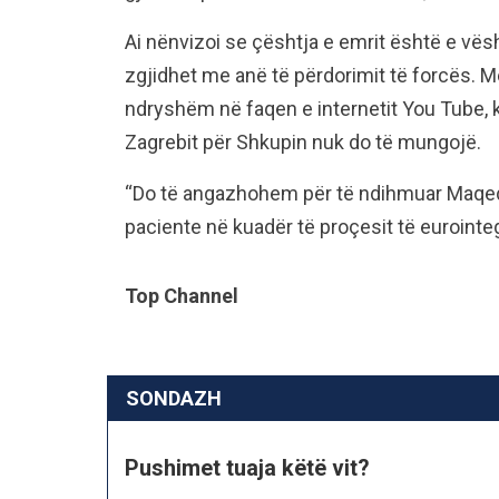
Ai nënvizoi se çështja e emrit është e vës
zgjidhet me anë të përdorimit të forcës. M
ndryshëm në faqen e internetit You Tube, 
Zagrebit për Shkupin nuk do të mungojë.
“Do të angazhohem për të ndihmuar Maqedon
paciente në kuadër të proçesit të eurointe
Top Channel
SONDAZH
Pushimet tuaja këtë vit?