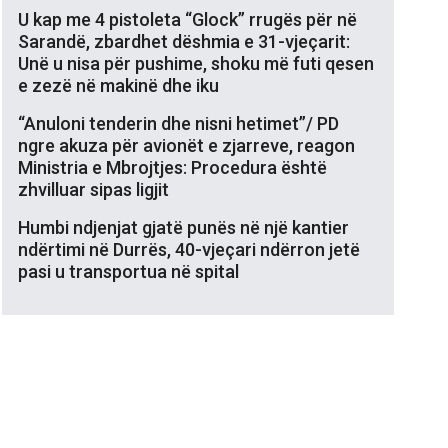
U kap me 4 pistoleta “Glock” rrugës për në
Sarandë, zbardhet dëshmia e 31-vjeçarit:
Unë u nisa për pushime, shoku më futi qesen
e zezë në makinë dhe iku
“Anuloni tenderin dhe nisni hetimet”/ PD
ngre akuza për avionët e zjarreve, reagon
Ministria e Mbrojtjes: Procedura është
zhvilluar sipas ligjit
Humbi ndjenjat gjatë punës në një kantier
ndërtimi në Durrës, 40-vjeçari ndërron jetë
pasi u transportua në spital