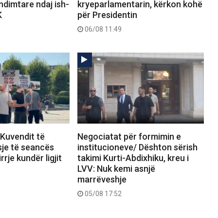
dimtare ndaj ish-
kryeparlamentarin, kërkon kohë
K
për Presidentin
06/08 11:49
 Kuvendit të
Negociatat për formimin e
sje të seancës
institucioneve/ Dështon sërish
rrje kundër ligjit
takimi Kurti-Abdixhiku, kreu i
LVV: Nuk kemi asnjë
marrëveshje
05/08 17:52