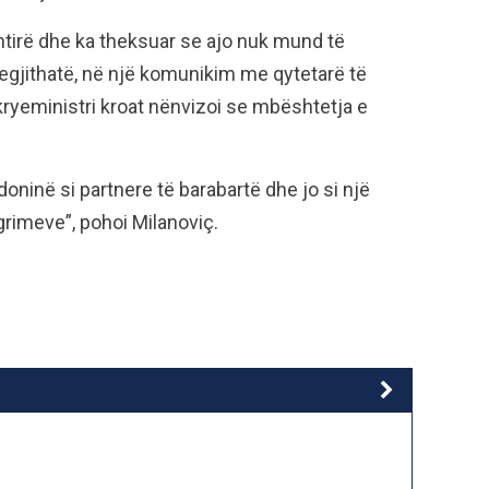
htirë dhe ka theksuar se ajo nuk mund të
egjithatë, në një komunikim me qytetarë të
kryeministri kroat nënvizoi se mbështetja e
inë si partnere të barabartë dhe jo si një
grimeve”, pohoi Milanoviç.