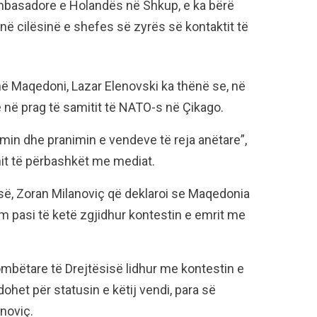
mbasadore e Holandës në Shkup, e ka bërë
ë cilësinë e shefes së zyrës së kontaktit të
k në Maqedoni, Lazar Elenovski ka thënë se, në
në prag të samitit të NATO-s në Çikago.
rimin dhe pranimin e vendeve të reja anëtare”,
it të përbashkët me mediat.
cisë, Zoran Milanoviç që deklaroi se Maqedonia
 pasi të ketë zgjidhur kontestin e emrit me
ombëtare të Drejtësisë lidhur me kontestin e
dohet për statusin e këtij vendi, para së
noviç.