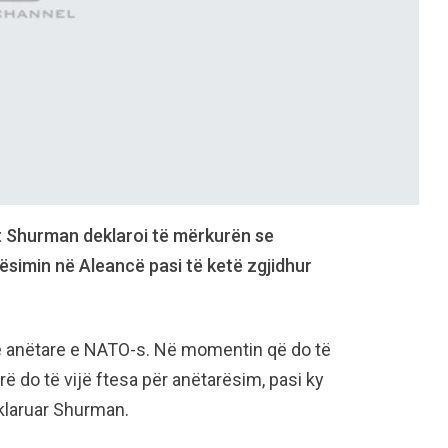
 Shurman deklaroi të mërkurën se
simin në Aleancë pasi të ketë zgjidhur
rë anëtare e NATO-s. Në momentin që do të
rë do të vijë ftesa për anëtarësim, pasi ky
deklaruar Shurman.