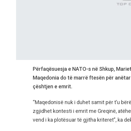
Përfaqësuesja e NATO-s në Shkup, Mariet
Maqedonia do të marrë ftesën për anëtarë
çështjen e emrit.
“Maqedonisë nuk i duhet samit për t’u bë
zgjidhet kontesti i emrit me Greqinë, atëhe
vend i ka plotësuar të gjitha kriteret”, ka 