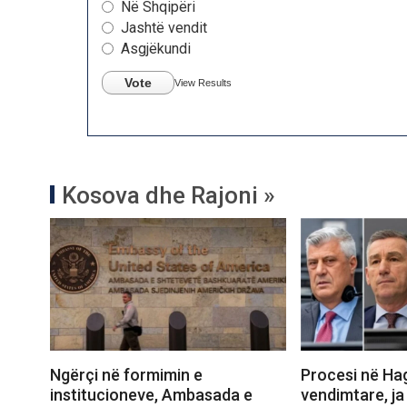
Në Shqipëri
Jashtë vendit
Asgjëkundi
Vote
View Results
Kosova dhe Rajoni »
Ngërçi në formimin e
Procesi në Ha
institucioneve, Ambasada e
vendimtare, ja