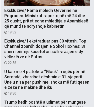
Ekskluzive/ Rama mbledh Qeverinë në
Pogradec. Ministrat raportojnë më 24 dhe
25 gusht, pritet edhe mbledhja e Asamblesë
që mund të ndryshojë kabinetin
19:32
Ekskluzive/ I ekstraduar pas 30 vitesh, Top
Channel zbardh dosjen e Sokol Hoxhës: Si
sherri për një kasetofon solli vrasjen e dy
vëllezërve në Patos
22:58
U kap me 4 pistoleta “Glock” rrugës për në
Sarandë, zbardhet dëshmia e 31-vjeçarit:
Unë u nisa për pushime, shoku më futi qesen
e zezë në makinë dhe iku
18:30
Trump hedh poshtë aludimet për mungesë