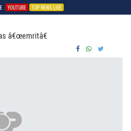
E
YOUTUBE
TOP NEWS LIVE
as â€œemritâ€