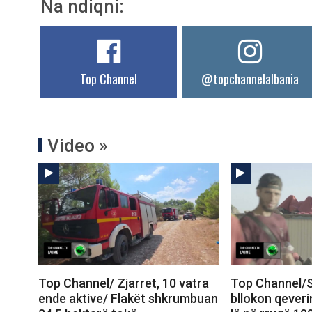
Na ndiqni:
Top Channel
@topchannelalbania
Video »
Top Channel/ Zjarret, 10 vatra
Top Channel/S
ende aktive/ Flakët shkrumbuan
bllokon qeveri