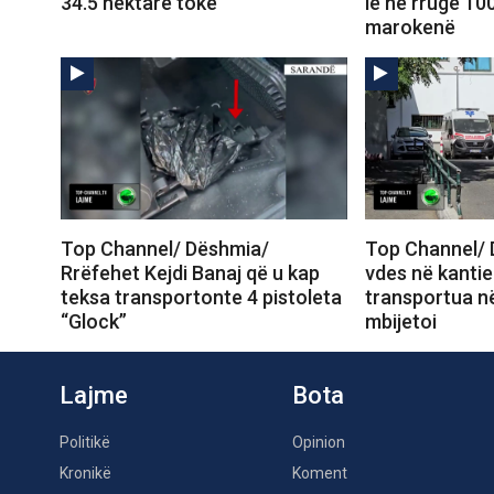
34.5 hektarë tokë
lë në rrugë 10
marokenë
Top Channel/ Dëshmia/
Top Channel/ 
Rrëfehet Kejdi Banaj që u kap
vdes në kantie
teksa transportonte 4 pistoleta
transportua në
“Glock”
mbijetoi
Lajme
Bota
Politikë
Opinion
Kronikë
Koment