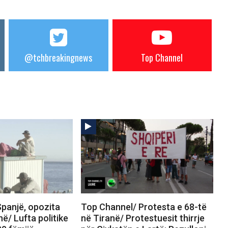
@tchbreakingnews
Top Channel
panjë, opozita
Top Channel/ Protesta e 68-të
në/ Lufta politike
në Tiranë/ Protestuesit thirrje