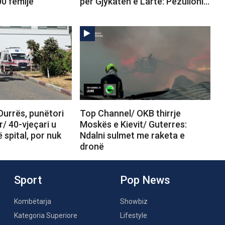
00 fëmijë
për Gjykatën e Lartë: Pezulloni…
Durrës, punëtori
Top Channel/ OKB thirrje
r/ 40-vjeçari u
Moskës e Kievit/ Guterres:
 spital, por nuk
Ndalni sulmet me raketa e
dronë
Sport
Pop News
Kombëtarja
Showbiz
Kategoria Superiore
Lifestyle