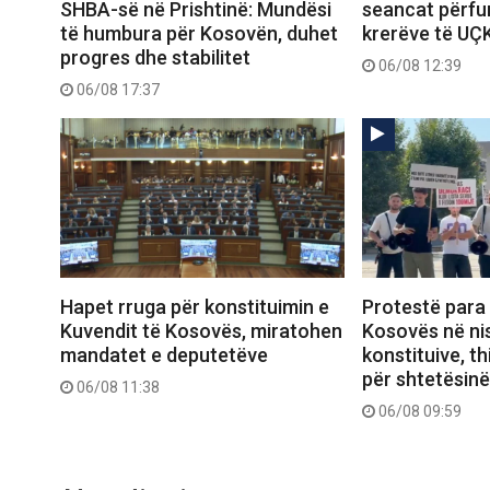
SHBA-së në Prishtinë: Mundësi
seancat përfun
të humbura për Kosovën, duhet
krerëve të UÇ
progres dhe stabilitet
06/08 12:39
06/08 17:37
Hapet rruga për konstituimin e
Protestë para
Kuvendit të Kosovës, miratohen
Kosovës në ni
mandatet e deputetëve
konstituive, thi
për shtetësinë
06/08 11:38
06/08 09:59