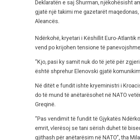
Deklaratën e saj Shurman, njëkohësisht a
gjatë një takimi me gazetarët maqedonas, n
Aleancës.
Ndërkohë, kryetari i Këshillit Euro-Atlanti
vend po krijohen tensione të panevojshme 
“Kjo, pasi ky samit nuk do të jetë për zgje
është shprehur Elenovski gjatë komunikim
Në ditët e fundit ishte kryeministri i Kroa
do të mund të anëtarësohet në NATO vetëm
Greqinë.
“Pas vendimit të fundit të Gjykatës Ndërk
emrit, vlerësoj se tani sërish duhet të bise
gjithash për anëtarësim në NATO”, tha Mila