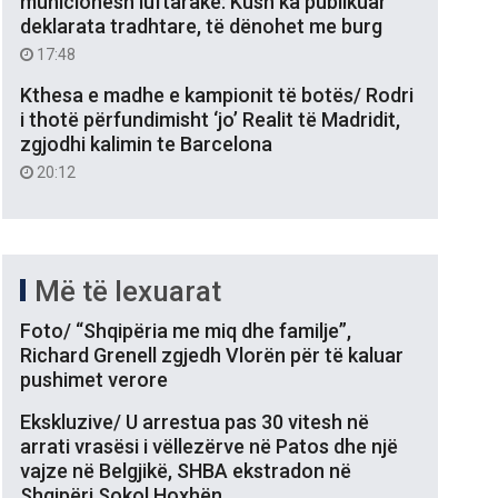
municionesh luftarake: Kush ka publikuar
deklarata tradhtare, të dënohet me burg
17:48
Kthesa e madhe e kampionit të botës/ Rodri
i thotë përfundimisht ‘jo’ Realit të Madridit,
zgjodhi kalimin te Barcelona
20:12
Më të lexuarat
Foto/ “Shqipëria me miq dhe familje”,
Richard Grenell zgjedh Vlorën për të kaluar
pushimet verore
Ekskluzive/ U arrestua pas 30 vitesh në
arrati vrasësi i vëllezërve në Patos dhe një
vajze në Belgjikë, SHBA ekstradon në
Shqipëri Sokol Hoxhën