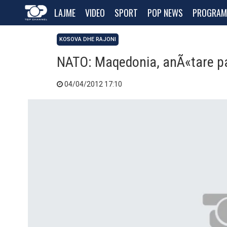
LAJME
VIDEO
SPORT
POP NEWS
PROGRAM
KOSOVA DHE RAJONI
NATO: Maqedonia, anÃ«tare p
04/04/2012 17:10