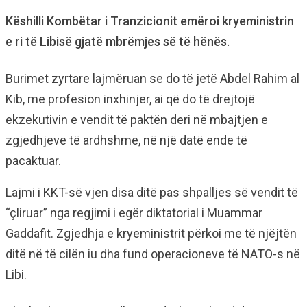
Këshilli Kombëtar i Tranzicionit emëroi kryeministrin
e ri të Libisë gjatë mbrëmjes së të hënës.
Burimet zyrtare lajmëruan se do të jetë Abdel Rahim al
Kib, me profesion inxhinjer, ai që do të drejtojë
ekzekutivin e vendit të paktën deri në mbajtjen e
zgjedhjeve të ardhshme, në një datë ende të
pacaktuar.
Lajmi i KKT-së vjen disa ditë pas shpalljes së vendit të
“çliruar” nga regjimi i egër diktatorial i Muammar
Gaddafit. Zgjedhja e kryeministrit përkoi me të njëjtën
ditë në të cilën iu dha fund operacioneve të NATO-s në
Libi.