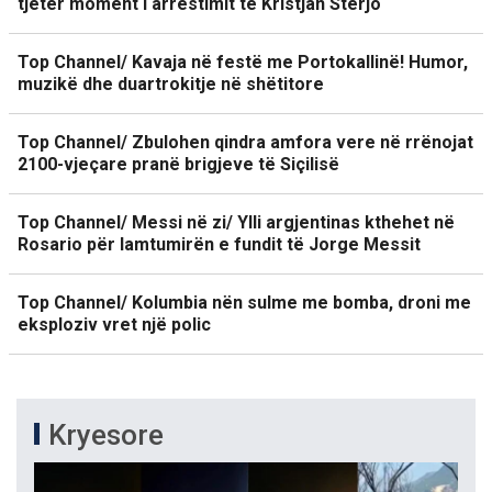
tjetër moment i arrestimit të Kristjan Sterjo
Top Channel/ Kavaja në festë me Portokallinë! Humor,
muzikë dhe duartrokitje në shëtitore
Top Channel/ Zbulohen qindra amfora vere në rrënojat
2100-vjeçare pranë brigjeve të Siçilisë
Top Channel/ Messi në zi/ Ylli argjentinas kthehet në
Rosario për lamtumirën e fundit të Jorge Messit
Top Channel/ Kolumbia nën sulme me bomba, droni me
eksploziv vret një polic
Kryesore