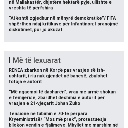
në Mallakastër, dhjetëra hektarë pyje, ullishte e
vreshta të përfshira
“Ai është zgjedhur në mënyrë demokratike”/ FIFA
shpërthen ndaj kritikave për Infantinon: I pranojmë
diskutimet, por jo akuzat
Më të lexuarat
RENEA zbarkon në Korçë pas vrasjes së ish-
ushtarit, i riu nuk gjendet në banesë, zbulohet
fotoja e autorit
“Më ngacmoi të dashurën”, vrau me armë shokun
e fëmijërisë, zbardhet dëshmia e autorit për
vrasjen e 21-vjeçarit Johan Zuko
Tensione në tubimin e 70-të përpara
Kryeministrisë/ “Mos më prek”, protestuesja
bllokon vendin e fjalimeve. Mbyllet me marshim në