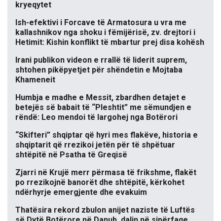
kryeqytet
Ish-efektivi i Forcave të Armatosura u vra me
kallashnikov nga shoku i fëmijërisë, zv. drejtori i
Hetimit: Kishin konflikt të mbartur prej disa kohësh
Irani publikon videon e rrallë të liderit suprem,
shtohen pikëpyetjet për shëndetin e Mojtaba
Khameneit
Humbja e madhe e Messit, zbardhen detajet e
betejës së babait të “Pleshtit” me sëmundjen e
rëndë: Leo mendoi të largohej nga Botërori
“Skifteri” shqiptar që hyri mes flakëve, historia e
shqiptarit që rrezikoi jetën për të shpëtuar
shtëpitë në Psatha të Greqisë
Zjarri në Krujë merr përmasa të frikshme, flakët
po rrezikojnë banorët dhe shtëpitë, kërkohet
ndërhyrje emergjente dhe evakuim
Thatësira rekord zbulon anijet naziste të Luftës
së Dytë Botërore në Danub, dalin në sipërfaqe