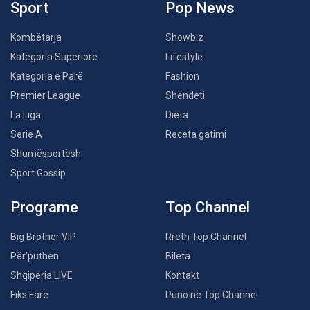
Sport
Pop News
Kombëtarja
Showbiz
Kategoria Superiore
Lifestyle
Kategoria e Parë
Fashion
Premier League
Shëndeti
La Liga
Dieta
Serie A
Receta gatimi
Shumësportësh
Sport Gossip
Programe
Top Channel
Big Brother VIP
Rreth Top Channel
Për’puthen
Bileta
Shqipëria LIVE
Kontakt
Fiks Fare
Puno në Top Channel