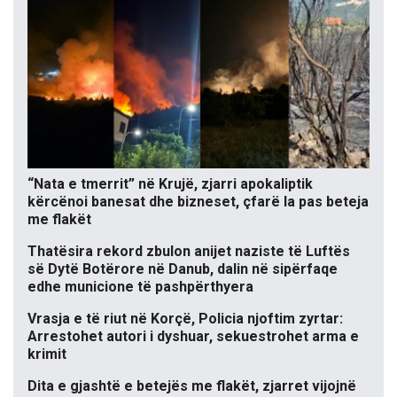
“Nata e tmerrit” në Krujë, zjarri apokaliptik
kërcënoi banesat dhe bizneset, çfarë la pas beteja
me flakët
Thatësira rekord zbulon anijet naziste të Luftës
së Dytë Botërore në Danub, dalin në sipërfaqe
edhe municione të pashpërthyera
Vrasja e të riut në Korçë, Policia njoftim zyrtar:
Arrestohet autori i dyshuar, sekuestrohet arma e
krimit
Dita e gjashtë e betejës me flakët, zjarret vijojnë