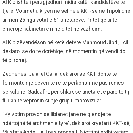
Al Kib ishte i përzgjedhuri midis katër kandidatëve të
tjerë. Votimet u kryen në selinë e KKT-së në Tripoli dhe
ai mori 26 nga votat e 51 anëtarëve. Pritet që ai të
emërojë kabinetin e ri në ditët në vazhdim.
Al Kib zëvendëson në këtë detyrë Mahmoud Jibril, i cili
deklaroi se do të dorëhiqej në momentin që vendi do
të çlirohej.
Zëdhënësi Jalal el Gallal deklaroi se KKT donte të
formonte një qeveri të re të përkohshme pas rënies
së kolonel Gaddafi-t, për shkak se anëtarët e parë të tij
filluan të vepronin si një grup i improvizuar.
“Ky votim provon se libianët janë në gjendje të
ndërtojnë të ardhmen e tyre”, deklaroi kryetari i KKT-së,
Mustafa Abdel Jalil pas procesit. Njoftimi erdhi vetëm