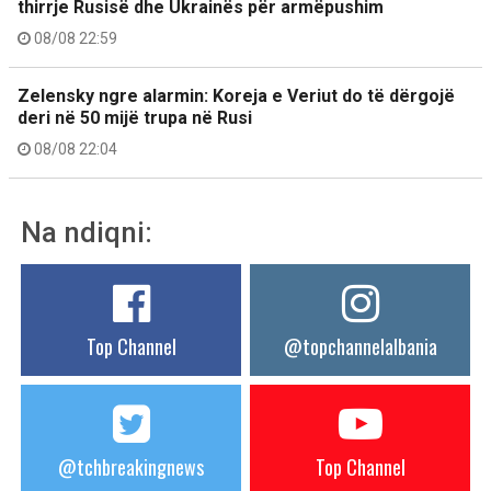
thirrje Rusisë dhe Ukrainës për armëpushim
08/08 22:59
Zelensky ngre alarmin: Koreja e Veriut do të dërgojë
deri në 50 mijë trupa në Rusi
08/08 22:04
Na ndiqni:
Top Channel
@topchannelalbania
@tchbreakingnews
Top Channel