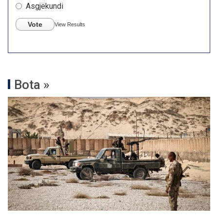
Asgjëkundi
Vote
View Results
Bota »