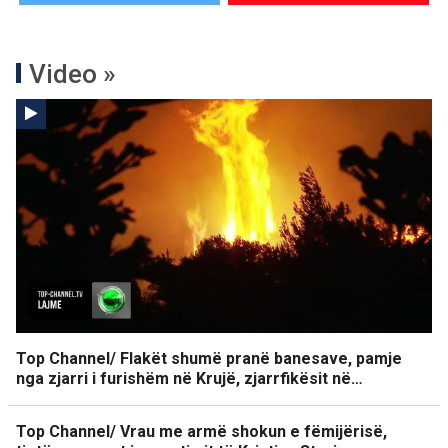
Video »
Top Channel/ Flakët shumë pranë banesave, pamje
nga zjarri i furishëm në Krujë, zjarrfikësit në…
Top Channel/ Vrau me armë shokun e fëmijërisë,