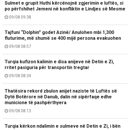
Sulmet e grupit Huthi kërcënojnë zgjerimin e luftës, si
po përfshihet Jemeni në konfliktin e Lindjes së Mesme
09/08 09:38
Tajfuni “Dolphin” godet Azinë/ Anulohen mbi 1,300
fluturime, më shumë se 400 mijë persona evakuohen
09/08 08:57
Turqia kufizon kalimin e disa anijeve në Detin e Zi,
rritet pasiguria për transportin tregtar
09/08 08:34
Thatësira rekord zbulon anijet naziste të Luftës së
Dytë Botërore në Danub, dalin në sipërfaqe edhe
municione të pashpërthyera
09/08 08:13
Turqia kërkon ndalimin e sulmeve në Detin e Zi, i bën