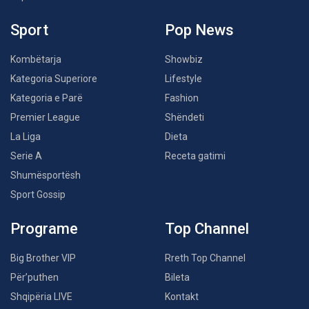
Sport
Pop News
Kombëtarja
Showbiz
Kategoria Superiore
Lifestyle
Kategoria e Parë
Fashion
Premier League
Shëndeti
La Liga
Dieta
Serie A
Receta gatimi
Shumësportësh
Sport Gossip
Programe
Top Channel
Big Brother VIP
Rreth Top Channel
Për’puthen
Bileta
Shqipëria LIVE
Kontakt