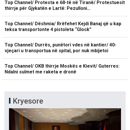
Top Channel/ Protesta e 68-të në Tiranë/ Protestuesit
thirrje për Gjykatën e Lartë: Pezulloni…
Top Channel/ Dëshmia/ Rrëfehet Kejdi Banaj që u kap
teksa transportonte 4 pistoleta “Glock”
Top Channel/ Durrës, punëtori vdes në kantier/ 40-
vjeçari u transportua në spital, por nuk mbijetoi
Top Channel/ OKB thirrje Moskës e Kievit/ Guterres:
Ndalni sulmet me raketa e dronë
Kryesore