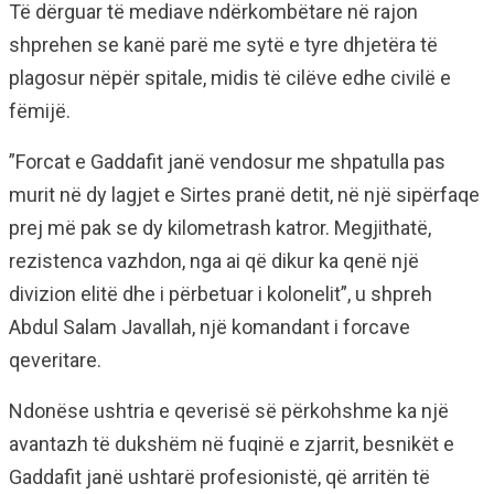
Të dërguar të mediave ndërkombëtare në rajon
shprehen se kanë parë me sytë e tyre dhjetëra të
plagosur nëpër spitale, midis të cilëve edhe civilë e
fëmijë.
”Forcat e Gaddafit janë vendosur me shpatulla pas
murit në dy lagjet e Sirtes pranë detit, në një sipërfaqe
prej më pak se dy kilometrash katror. Megjithatë,
rezistenca vazhdon, nga ai që dikur ka qenë një
divizion elitë dhe i përbetuar i kolonelit”, u shpreh
Abdul Salam Javallah, një komandant i forcave
qeveritare.
Ndonëse ushtria e qeverisë së përkohshme ka një
avantazh të dukshëm në fuqinë e zjarrit, besnikët e
Gaddafit janë ushtarë profesionistë, që arritën të