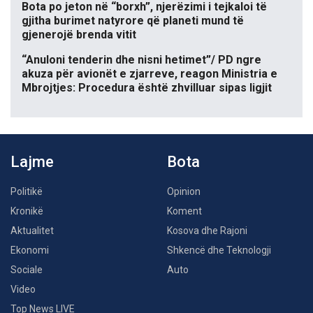
Bota po jeton në “borxh”, njerëzimi i tejkaloi të
gjitha burimet natyrore që planeti mund të
gjenerojë brenda vitit
“Anuloni tenderin dhe nisni hetimet”/ PD ngre
akuza për avionët e zjarreve, reagon Ministria e
Mbrojtjes: Procedura është zhvilluar sipas ligjit
Lajme
Bota
Politikë
Opinion
Kronikë
Koment
Aktualitet
Kosova dhe Rajoni
Ekonomi
Shkencë dhe Teknologji
Sociale
Auto
Video
Top News LIVE