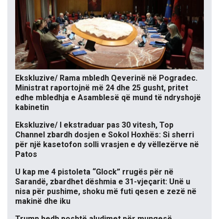
Ekskluzive/ Rama mbledh Qeverinë në Pogradec.
Ministrat raportojnë më 24 dhe 25 gusht, pritet
edhe mbledhja e Asamblesë që mund të ndryshojë
kabinetin
Ekskluzive/ I ekstraduar pas 30 vitesh, Top
Channel zbardh dosjen e Sokol Hoxhës: Si sherri
për një kasetofon solli vrasjen e dy vëllezërve në
Patos
U kap me 4 pistoleta “Glock” rrugës për në
Sarandë, zbardhet dëshmia e 31-vjeçarit: Unë u
nisa për pushime, shoku më futi qesen e zezë në
makinë dhe iku
Trump hedh poshtë aludimet për mungesë