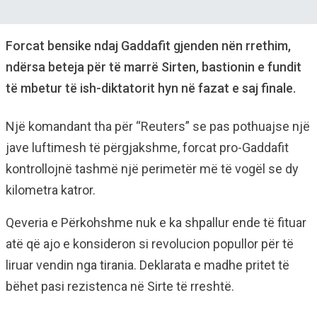
Forcat bensike ndaj Gaddafit gjenden nën rrethim,
ndërsa beteja për të marrë Sirten, bastionin e fundit
të mbetur të ish-diktatorit hyn në fazat e saj finale.
Një komandant tha për “Reuters” se pas pothuajse një
jave luftimesh të përgjakshme, forcat pro-Gaddafit
kontrollojnë tashmë një perimetër më të vogël se dy
kilometra katror.
Qeveria e Përkohshme nuk e ka shpallur ende të fituar
atë që ajo e konsideron si revolucion popullor për të
liruar vendin nga tirania. Deklarata e madhe pritet të
bëhet pasi rezistenca në Sirte të rreshtë.