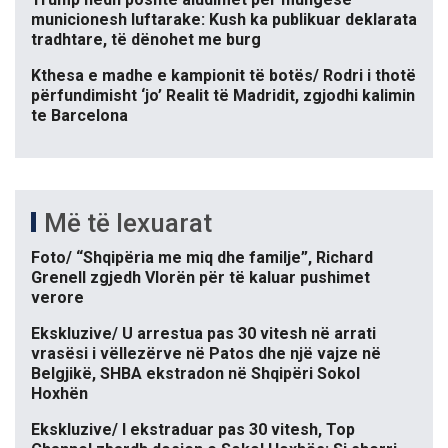
municionesh luftarake: Kush ka publikuar deklarata
tradhtare, të dënohet me burg
Kthesa e madhe e kampionit të botës/ Rodri i thotë
përfundimisht ‘jo’ Realit të Madridit, zgjodhi kalimin
te Barcelona
Më të lexuarat
Foto/ “Shqipëria me miq dhe familje”, Richard
Grenell zgjedh Vlorën për të kaluar pushimet
verore
Ekskluzive/ U arrestua pas 30 vitesh në arrati
vrasësi i vëllezërve në Patos dhe një vajze në
Belgjikë, SHBA ekstradon në Shqipëri Sokol
Hoxhën
Ekskluzive/ I ekstraduar pas 30 vitesh, Top