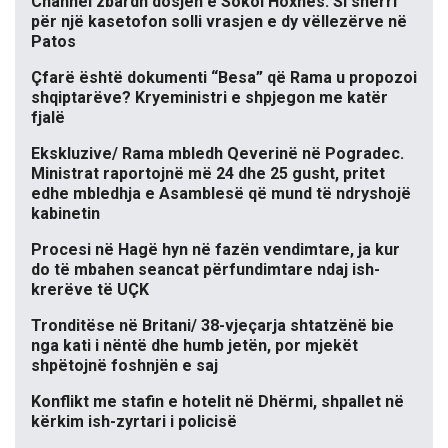
Channel zbardh dosjen e Sokol Hoxhës: Si sherri
për një kasetofon solli vrasjen e dy vëllezërve në
Patos
Çfarë është dokumenti “Besa” që Rama u propozoi
shqiptarëve? Kryeministri e shpjegon me katër
fjalë
Ekskluzive/ Rama mbledh Qeverinë në Pogradec.
Ministrat raportojnë më 24 dhe 25 gusht, pritet
edhe mbledhja e Asamblesë që mund të ndryshojë
kabinetin
Procesi në Hagë hyn në fazën vendimtare, ja kur
do të mbahen seancat përfundimtare ndaj ish-
krerëve të UÇK
Tronditëse në Britani/ 38-vjeçarja shtatzënë bie
nga kati i nëntë dhe humb jetën, por mjekët
shpëtojnë foshnjën e saj
Konflikt me stafin e hotelit në Dhërmi, shpallet në
kërkim ish-zyrtari i policisë