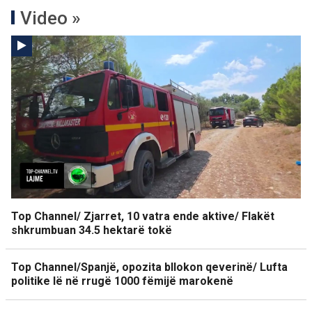
Video »
Top Channel/ Zjarret, 10 vatra ende aktive/ Flakët
shkrumbuan 34.5 hektarë tokë
Top Channel/Spanjë, opozita bllokon qeverinë/ Lufta
politike lë në rrugë 1000 fëmijë marokenë