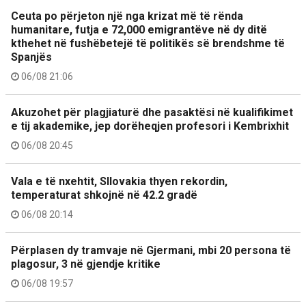
Ceuta po përjeton një nga krizat më të rënda
humanitare, futja e 72,000 emigrantëve në dy ditë
kthehet në fushëbetejë të politikës së brendshme të
Spanjës
06/08 21:06
Akuzohet për plagjiaturë dhe pasaktësi në kualifikimet
e tij akademike, jep dorëheqjen profesori i Kembrixhit
06/08 20:45
Vala e të nxehtit, Sllovakia thyen rekordin,
temperaturat shkojnë në 42.2 gradë
06/08 20:14
Përplasen dy tramvaje në Gjermani, mbi 20 persona të
plagosur, 3 në gjendje kritike
06/08 19:57