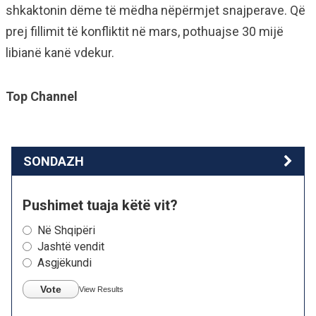
shkaktonin dëme të mëdha nëpërmjet snajperave. Që
prej fillimit të konfliktit në mars, pothuajse 30 mijë
libianë kanë vdekur.
Top Channel
SONDAZH
Pushimet tuaja këtë vit?
Në Shqipëri
Jashtë vendit
Asgjëkundi
Vote
View Results