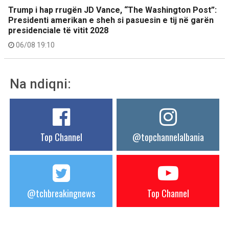
Trump i hap rrugën JD Vance, “The Washington Post”:
Presidenti amerikan e sheh si pasuesin e tij në garën
presidenciale të vitit 2028
06/08 19:10
Na ndiqni:
Top Channel
@topchannelalbania
@tchbreakingnews
Top Channel