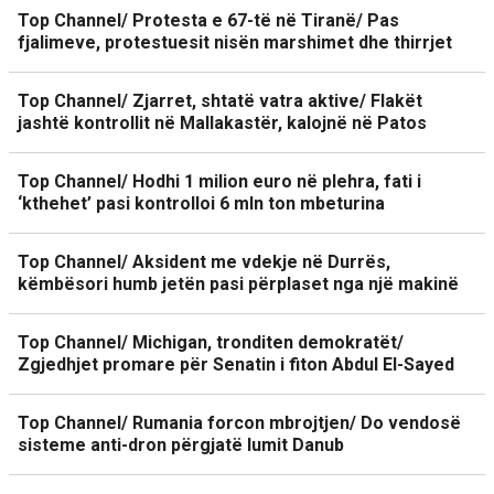
Top Channel/ Protesta e 67-të në Tiranë/ Pas
fjalimeve, protestuesit nisën marshimet dhe thirrjet
Top Channel/ Zjarret, shtatë vatra aktive/ Flakët
jashtë kontrollit në Mallakastër, kalojnë në Patos
Top Channel/ Hodhi 1 milion euro në plehra, fati i
‘kthehet’ pasi kontrolloi 6 mln ton mbeturina
Top Channel/ Aksident me vdekje në Durrës,
këmbësori humb jetën pasi përplaset nga një makinë
Top Channel/ Michigan, tronditen demokratët/
Zgjedhjet promare për Senatin i fiton Abdul El-Sayed
Top Channel/ Rumania forcon mbrojtjen/ Do vendosë
sisteme anti-dron përgjatë lumit Danub