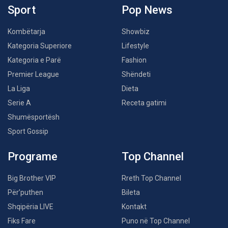
Sport
Pop News
Kombëtarja
Showbiz
Kategoria Superiore
Lifestyle
Kategoria e Parë
Fashion
Premier League
Shëndeti
La Liga
Dieta
Serie A
Receta gatimi
Shumësportësh
Sport Gossip
Programe
Top Channel
Big Brother VIP
Rreth Top Channel
Për’puthen
Bileta
Shqipëria LIVE
Kontakt
Fiks Fare
Puno në Top Channel