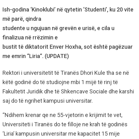
Ish-godina ‘Kinoklubi’ në qytetin ‘Studenti’, ku 20 vite
më parë, qindra
studente u ngujuan në grevën e urisë, e cila u
finalizua në rrëzimin e
bustit të diktatorit Enver Hoxha, sot është pagëzuar
me emrin “Liria”. (UPDATE)
Rektori i universitetit të Tiranës Dhori Kule tha se në
këtë godinë do të studiojne mbi 1 mijë të rinj të
Fakultetit Juridik dhe të Shkencave Sociale dhe karshi
saj do të ngrihet kampusi universitar.
“Ndihem krenar qe ne 55-vjetorin e krijimit te vet,
Universiteti i Tiranës do te filloje ne krah të godinës
‘Liria’ kampusin universitar me kapacitet 15 mije