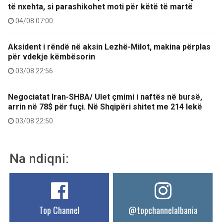
të nxehta, si parashikohet moti për këtë të martë
04/08 07:00
Aksident i rëndë në aksin Lezhë-Milot, makina përplas
për vdekje këmbësorin
03/08 22:56
Negociatat Iran-SHBA/ Ulet çmimi i naftës në bursë,
arrin në 78$ për fuçi. Në Shqipëri shitet me 214 lekë
03/08 22:50
Na ndiqni:
Top Channel
@topchannelalbania