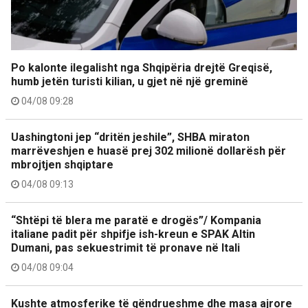
Po kalonte ilegalisht nga Shqipëria drejtë Greqisë,
humb jetën turisti kilian, u gjet në një greminë
04/08 09:28
Uashingtoni jep “dritën jeshile”, SHBA miraton
marrëveshjen e huasë prej 302 milionë dollarësh për
mbrojtjen shqiptare
04/08 09:13
“Shtëpi të blera me paratë e drogës”/ Kompania
italiane padit për shpifje ish-kreun e SPAK Altin
Dumani, pas sekuestrimit të pronave në Itali
04/08 09:04
Kushte atmosferike të qëndrueshme dhe masa ajrore