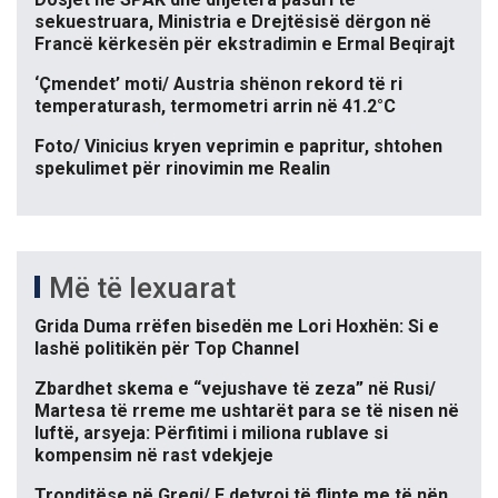
sekuestruara, Ministria e Drejtësisë dërgon në
Francë kërkesën për ekstradimin e Ermal Beqirajt
‘Çmendet’ moti/ Austria shënon rekord të ri
temperaturash, termometri arrin në 41.2°C
Foto/ Vinicius kryen veprimin e papritur, shtohen
spekulimet për rinovimin me Realin
Më të lexuarat
Grida Duma rrëfen bisedën me Lori Hoxhën: Si e
lashë politikën për Top Channel
Zbardhet skema e “vejushave të zeza” në Rusi/
Martesa të rreme me ushtarët para se të nisen në
luftë, arsyeja: Përfitimi i miliona rublave si
kompensim në rast vdekjeje
Tronditëse në Greqi/ E detyroi të flinte me të nën