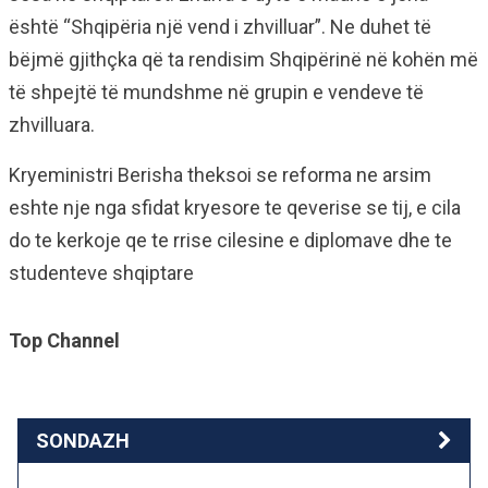
është “Shqipëria një vend i zhvilluar”. Ne duhet të
bëjmë gjithçka që ta rendisim Shqipërinë në kohën më
të shpejtë të mundshme në grupin e vendeve të
zhvilluara.
Kryeministri Berisha theksoi se reforma ne arsim
eshte nje nga sfidat kryesore te qeverise se tij, e cila
do te kerkoje qe te rrise cilesine e diplomave dhe te
studenteve shqiptare
Top Channel
SONDAZH