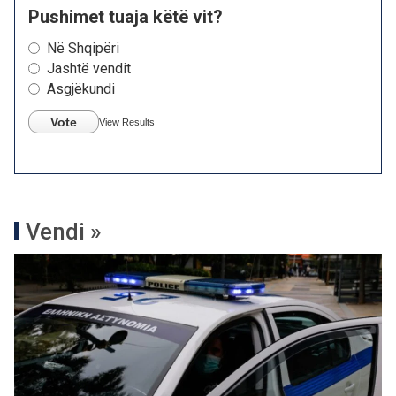
Pushimet tuaja këtë vit?
Në Shqipëri
Jashtë vendit
Asgjëkundi
Vote
View Results
Vendi »