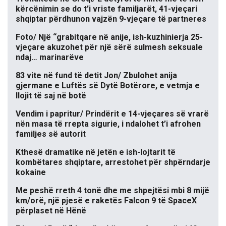
kërcënimin se do t’i vriste familjarët, 41-vjeçari
shqiptar përdhunon vajzën 9-vjeçare të partneres
Foto/ Një “grabitqare në anije, ish-kuzhinierja 25-
vjeçare akuzohet për një sërë sulmesh seksuale
ndaj… marinarëve
83 vite në fund të detit Jon/ Zbulohet anija
gjermane e Luftës së Dytë Botërore, e vetmja e
llojit të saj në botë
Vendim i papritur/ Prindërit e 14-vjeçares së vrarë
nën masa të rrepta sigurie, i ndalohet t’i afrohen
familjes së autorit
Kthesë dramatike në jetën e ish-lojtarit të
kombëtares shqiptare, arrestohet për shpërndarje
kokaine
Me peshë rreth 4 tonë dhe me shpejtësi mbi 8 mijë
km/orë, një pjesë e raketës Falcon 9 të SpaceX
përplaset në Hënë