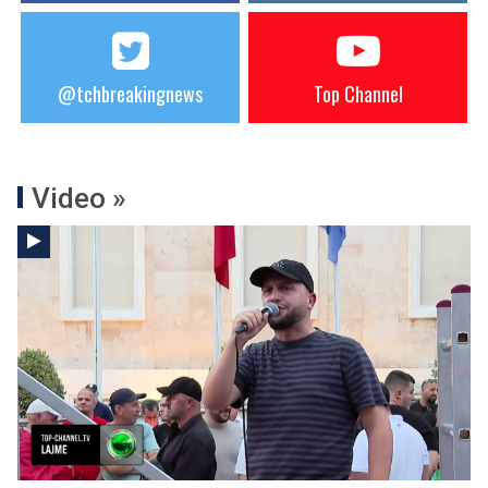
@tchbreakingnews
Top Channel
Video »