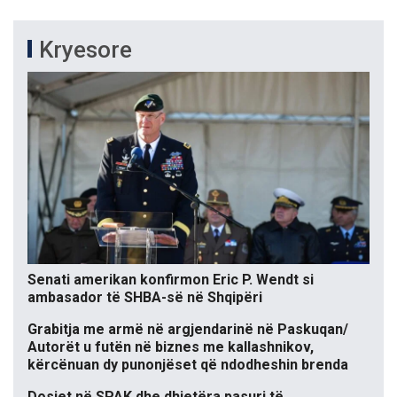
Kryesore
Senati amerikan konfirmon Eric P. Wendt si
ambasador të SHBA-së në Shqipëri
Grabitja me armë në argjendarinë në Paskuqan/
Autorët u futën në biznes me kallashnikov,
kërcënuan dy punonjëset që ndodheshin brenda
Dosjet në SPAK dhe dhjetëra pasuri të