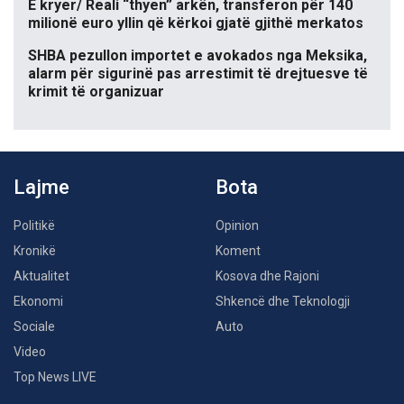
E kryer/ Reali “thyen” arkën, transferon për 140
milionë euro yllin që kërkoi gjatë gjithë merkatos
SHBA pezullon importet e avokados nga Meksika,
alarm për sigurinë pas arrestimit të drejtuesve të
krimit të organizuar
Lajme
Bota
Politikë
Opinion
Kronikë
Koment
Aktualitet
Kosova dhe Rajoni
Ekonomi
Shkencë dhe Teknologji
Sociale
Auto
Video
Top News LIVE