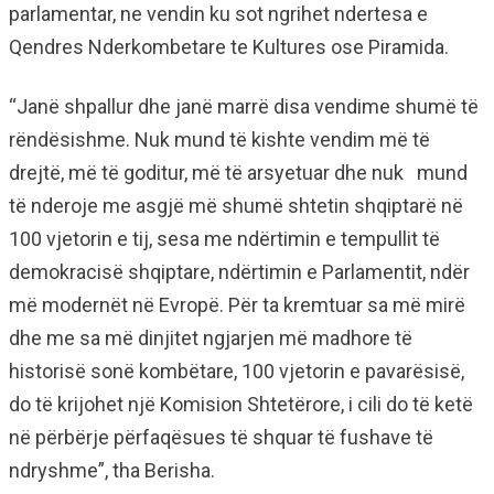
parlamentar, ne vendin ku sot ngrihet ndertesa e
Qendres Nderkombetare te Kultures ose Piramida.
“Janë shpallur dhe janë marrë disa vendime shumë të
rëndësishme. Nuk mund të kishte vendim më të
drejtë, më të goditur, më të arsyetuar dhe nuk mund
të nderoje me asgjë më shumë shtetin shqiptarë në
100 vjetorin e tij, sesa me ndërtimin e tempullit të
demokracisë shqiptare, ndërtimin e Parlamentit, ndër
më modernët në Evropë. Për ta kremtuar sa më mirë
dhe me sa më dinjitet ngjarjen më madhore të
historisë sonë kombëtare, 100 vjetorin e pavarësisë,
do të krijohet një Komision Shtetërore, i cili do të ketë
në përbërje përfaqësues të shquar të fushave të
ndryshme”, tha Berisha.