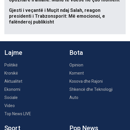
Gjesti i veçantë i Muçit ndaj Salah, reagon
presidenti i Trabzonsporit: Më emocionoi, e
falënderoj publikisht
Lajme
Bota
Politikë
Opinion
Kronikë
Koment
Aktualitet
Kosova dhe Rajoni
Ekonomi
Shkencë dhe Teknologji
Sociale
Auto
Video
Top News LIVE
Sport
Pop News