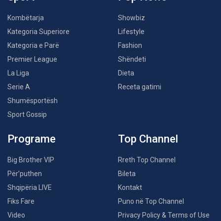
Kombëtarja
Showbiz
Kategoria Superiore
Lifestyle
Kategoria e Parë
Fashion
Premier League
Shëndeti
La Liga
Dieta
Serie A
Receta gatimi
Shumësportësh
Sport Gossip
Programe
Top Channel
Big Brother VIP
Rreth Top Channel
Për’puthen
Bileta
Shqipëria LIVE
Kontakt
Fiks Fare
Puno në Top Channel
Video
Privacy Policy & Terms of Use