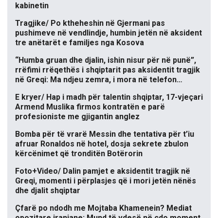
kabinetin
Tragjike/ Po ktheheshin në Gjermani pas
pushimeve në vendlindje, humbin jetën në aksident
tre anëtarët e familjes nga Kosova
“Humba gruan dhe djalin, ishin nisur për në punë”,
rrëfimi rrëqethës i shqiptarit pas aksidentit tragjik
në Greqi: Ma ndjeu zemra, i mora në telefon…
E kryer/ Hap i madh për talentin shqiptar, 17-vjeçari
Armend Muslika firmos kontratën e parë
profesioniste me gjigantin anglez
Bomba për të vrarë Messin dhe tentativa për t’iu
afruar Ronaldos në hotel, dosja sekrete zbulon
kërcënimet që tronditën Botërorin
Foto+Video/ Dalin pamjet e aksidentit tragjik në
Greqi, momenti i përplasjes që i mori jetën nënës
dhe djalit shqiptar
Çfarë po ndodh me Mojtaba Khamenein? Mediat
opozitare iraniane: Mund të vdesë në çdo moment