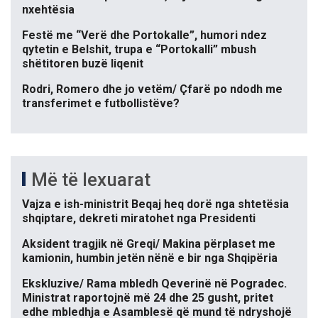
nxehtësia
Festë me “Verë dhe Portokalle”, humori ndez
qytetin e Belshit, trupa e “Portokalli” mbush
shëtitoren buzë liqenit
Rodri, Romero dhe jo vetëm/ Çfarë po ndodh me
transferimet e futbollistëve?
Më të lexuarat
Vajza e ish-ministrit Beqaj heq dorë nga shtetësia
shqiptare, dekreti miratohet nga Presidenti
Aksident tragjik në Greqi/ Makina përplaset me
kamionin, humbin jetën nënë e bir nga Shqipëria
Ekskluzive/ Rama mbledh Qeverinë në Pogradec.
Ministrat raportojnë më 24 dhe 25 gusht, pritet
edhe mbledhja e Asamblesë që mund të ndryshojë