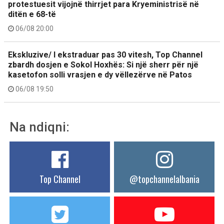
protestuesit vijojnë thirrjet para Kryeministrisë në
ditën e 68-të
06/08 20:00
Ekskluzive/ I ekstraduar pas 30 vitesh, Top Channel
zbardh dosjen e Sokol Hoxhës: Si një sherr për një
kasetofon solli vrasjen e dy vëllezërve në Patos
06/08 19:50
Na ndiqni:
Top Channel
@topchannelalbania