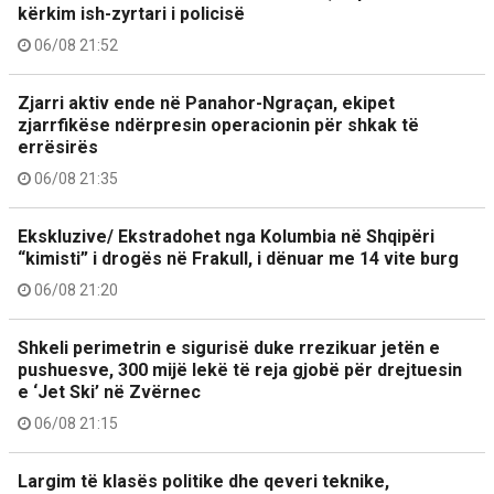
kërkim ish-zyrtari i policisë
06/08 21:52
Zjarri aktiv ende në Panahor-Ngraçan, ekipet
zjarrfikëse ndërpresin operacionin për shkak të
errësirës
06/08 21:35
Ekskluzive/ Ekstradohet nga Kolumbia në Shqipëri
“kimisti” i drogës në Frakull, i dënuar me 14 vite burg
06/08 21:20
Shkeli perimetrin e sigurisë duke rrezikuar jetën e
pushuesve, 300 mijë lekë të reja gjobë për drejtuesin
e ‘Jet Ski’ në Zvërnec
06/08 21:15
Largim të klasës politike dhe qeveri teknike,