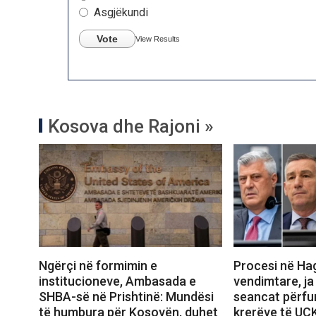
Asgjëkundi
Vote
View Results
Kosova dhe Rajoni »
Ngërçi në formimin e
Procesi në Ha
institucioneve, Ambasada e
vendimtare, ja
SHBA-së në Prishtinë: Mundësi
seancat përfun
të humbura për Kosovën, duhet
krerëve të UÇ