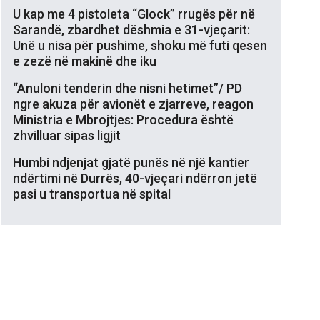
U kap me 4 pistoleta “Glock” rrugës për në
Sarandë, zbardhet dëshmia e 31-vjeçarit:
Unë u nisa për pushime, shoku më futi qesen
e zezë në makinë dhe iku
“Anuloni tenderin dhe nisni hetimet”/ PD
ngre akuza për avionët e zjarreve, reagon
Ministria e Mbrojtjes: Procedura është
zhvilluar sipas ligjit
Humbi ndjenjat gjatë punës në një kantier
ndërtimi në Durrës, 40-vjeçari ndërron jetë
pasi u transportua në spital