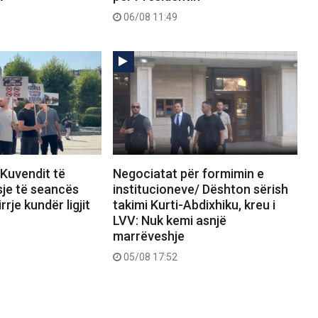
06/08 11:49
 Kuvendit të
Negociatat për formimin e
sje të seancës
institucioneve/ Dështon sërish
rrje kundër ligjit
takimi Kurti-Abdixhiku, kreu i
LVV: Nuk kemi asnjë
marrëveshje
05/08 17:52