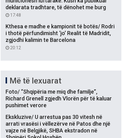
municionesh luftarake: Kush ka publikuar
deklarata tradhtare, të dënohet me burg
17:48
Kthesa e madhe e kampionit të botës/ Rodri
i thotë përfundimisht ‘jo’ Realit të Madridit,
zgjodhi kalimin te Barcelona
20:12
Më të lexuarat
Foto/ “Shqipëria me miq dhe familje”,
Richard Grenell zgjedh Vlorën për të kaluar
pushimet verore
Ekskluzive/ U arrestua pas 30 vitesh në
arrati vrasësi i vëllezërve në Patos dhe një
vajze në Belgjikë, SHBA ekstradon në
Shqipëri Sokol Hoxhën