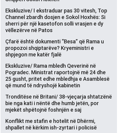
Ekskluzive/ I ekstraduar pas 30 vitesh, Top
Channel zbardh dosjen e Sokol Hoxhës: Si
sherri për një kasetofon solli vrasjen e dy
vëllezërve në Patos
Çfarë është dokumenti “Besa” që Rama u
propozoi shqiptarëve? Kryeministri e
shpjegon me katër fjalë
Ekskluzive/ Rama mbledh Qeverinë në
Pogradec. Ministrat raportojnë më 24 dhe
25 gusht, pritet edhe mbledhja e Asamblesë
që mund të ndryshojë kabinetin
Tronditëse në Britani/ 38-vjeçarja shtatzënë
bie nga kati i nëntë dhe humb jetën, por
mjekët shpëtojnë foshnjën e saj
Konflikt me stafin e hotelit në Dhërmi,
shpallet në kërkim ish-zyrtari i policisë