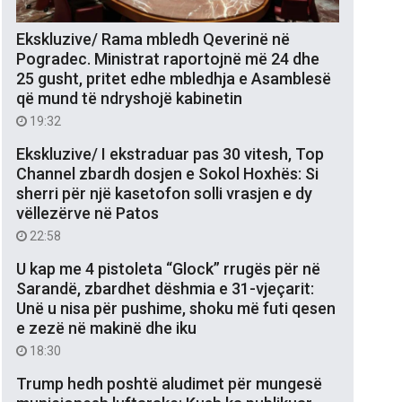
Ekskluzive/ Rama mbledh Qeverinë në
Pogradec. Ministrat raportojnë më 24 dhe
25 gusht, pritet edhe mbledhja e Asamblesë
që mund të ndryshojë kabinetin
19:32
Ekskluzive/ I ekstraduar pas 30 vitesh, Top
Channel zbardh dosjen e Sokol Hoxhës: Si
sherri për një kasetofon solli vrasjen e dy
vëllezërve në Patos
22:58
U kap me 4 pistoleta “Glock” rrugës për në
Sarandë, zbardhet dëshmia e 31-vjeçarit:
Unë u nisa për pushime, shoku më futi qesen
e zezë në makinë dhe iku
18:30
Trump hedh poshtë aludimet për mungesë