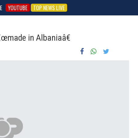
E
YOUTUBE
TOP NEWS LIVE
€œmade in Albaniaâ€