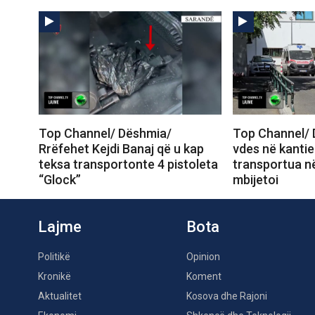
Top Channel/ Dëshmia/
Top Channel/ 
Rrëfehet Kejdi Banaj që u kap
vdes në kantie
teksa transportonte 4 pistoleta
transportua në
“Glock”
mbijetoi
Lajme
Bota
Politikë
Opinion
Kronikë
Koment
Aktualitet
Kosova dhe Rajoni