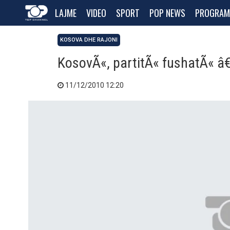
LAJME
VIDEO
SPORT
POP NEWS
PROGRAM
KOSOVA DHE RAJONI
KosovÃ«, partitÃ« fushatÃ« â
11/12/2010 12:20