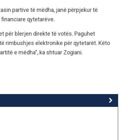
rkasin partive të mëdha, janë përpjekur të
 financiare qytetarëve.
 për blerjen direkte të votës. Paguhet
a të rimbushjes elektronike për qytetarët. Këto
rtitë e mëdha”, ka shtuar Zogiani.