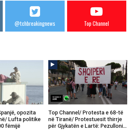
@tchbreakingnews
Top Channel
panjë, opozita
Top Channel/ Protesta e 68-të
në/ Lufta politike
në Tiranë/ Protestuesit thirrje
00 fëmijë
për Gjykatën e Lartë: Pezulloni…