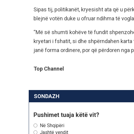
Sipas tij, politikanët, kryesisht ata që u pë
blejnë votën duke u ofruar ndihma të vogla
“Më së shumti kohëve të fundit shpenzohet
kryetari i fshatit, si dhe shpërndahen kart
janë forma ordinere, por që përdoren nga pa
Top Channel
SONDAZH
Pushimet tuaja këtë vit?
Në Shqipëri
Jashtë vendit