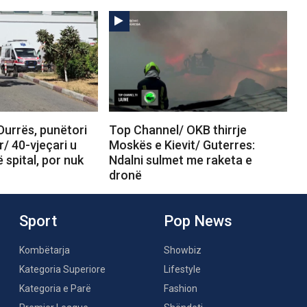
Durrës, punëtori
Top Channel/ OKB thirrje
r/ 40-vjeçari u
Moskës e Kievit/ Guterres:
 spital, por nuk
Ndalni sulmet me raketa e
dronë
Sport
Pop News
Kombëtarja
Showbiz
Kategoria Superiore
Lifestyle
Kategoria e Parë
Fashion