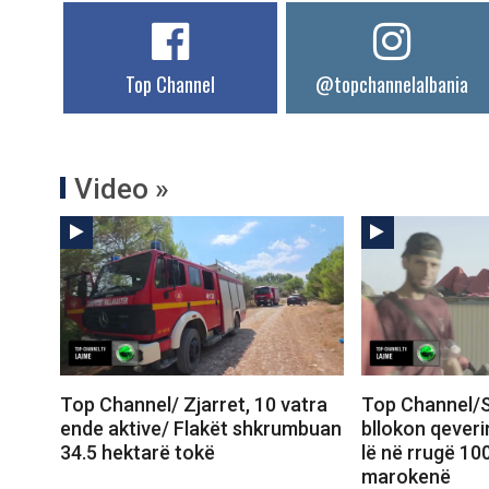
Top Channel
@topchannelalbania
Video »
Top Channel/ Zjarret, 10 vatra
Top Channel/S
ende aktive/ Flakët shkrumbuan
bllokon qeveri
34.5 hektarë tokë
lë në rrugë 10
marokenë