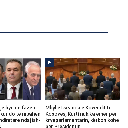
gë hyn në fazën
Mbyllet seanca e Kuvendit të
 kur do të mbahen
Kosovës, Kurti nuk ka emër për
dimtare ndaj ish-
kryeparlamentarin, kërkon kohë
K
për Presidentin