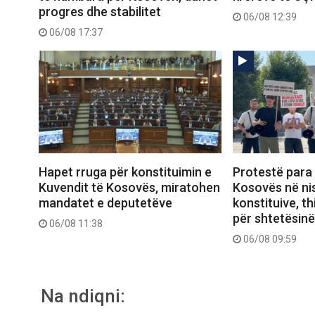
progres dhe stabilitet
06/08 12:39
06/08 17:37
Hapet rruga për konstituimin e
Protestë para
Kuvendit të Kosovës, miratohen
Kosovës në ni
mandatet e deputetëve
konstituive, thi
për shtetësinë
06/08 11:38
06/08 09:59
Na ndiqni: