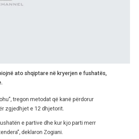
iojnë ato shqiptare në kryerjen e fushatës,
.
Cohu”, tregon metodat që kanë përdorur
r zgjedhjet e 12 dhjetorit.
hatën e partive dhe kur kjo parti merr
tendera”, deklaron Zogiani.