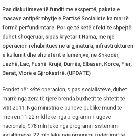
Pas diskutimeve të fundit me ekspertë, paketa e
masave antipërmbytje e Partisë Socialiste ka marrë
formë përfundimtare. Por që të ketë efekt të shpejtë,
duhet shoqëruar, sipas kryetarit Rama, me një
operacion rehabilitues në argjinatura, infrastrukturën
e kullumit dhe shtretërit e lumenjve, në Shkodër,
Lezhë, Lac, Fushë-Krujë, Durrës, Elbasan, Korcë, Fier,
Berat, Vlorë e Gjirokastrë. (UPDATE)
Fondet për këtë operacion, sipas socialistëve, duhet
marrë nga zëra të tjerë brenda buxhetit të shtetit të
vitit 2011. Nga ministria e punëve publike mund të
merren 11.22 mld lekë nga programi i rrugëve
nacionale, 978 mln lekë nga programi i sistemim-
asfaltimeve, 22 mln lekë nga programi i ndërtimit të