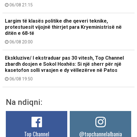
06/08 21:15
Largim të klasës politike dhe qeveri teknike,
protestuesit vijojnë thirrjet para Kryeministrisë në
ditën e 68-të
06/08 20:00
Ekskluzive/ I ekstraduar pas 30 vitesh, Top Channel
zbardh dosjen e Sokol Hoxhës: Si një sherr për një
kasetofon solli vrasjen e dy vëllezërve në Patos
06/08 19:50
Na ndiqni:
Top Channel
@topchannelalbania