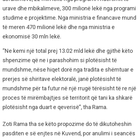
urave dhe mbikalimeve, 300 milionë lekë nga programi
studime e projektime. Nga ministria e financave mund
të meren 470 milionë lekë dhe nga ministria e
ekonomisë 30 mln lekë.
“Ne kemi një total prej 13.02 mld lekë dhe gjithë këto
shpenzime që ne i parashohim si plotësisht të
mundshme, nëse hiqet dorë nga tradita e shëmtuar e
prerjes së shiritave elektoralë, janë plotësisht të
mundshme për ta futur në një rrugë tërësisht të re një
proces të mirëmbajtjes së territorit që tani ka shkarë
plotësisht nga duart e qeverisë”, tha Rama.
Zoti Rama tha se këto propozime do të dikutoheshin
pasditen e së enjtes në Kuvend, por anulimi i seancës