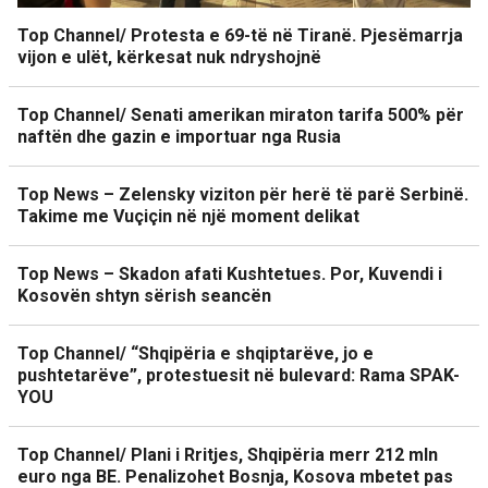
Top Channel/ Protesta e 69-të në Tiranë. Pjesëmarrja
vijon e ulët, kërkesat nuk ndryshojnë
Top Channel/ Senati amerikan miraton tarifa 500% për
naftën dhe gazin e importuar nga Rusia
Top News – Zelensky viziton për herë të parë Serbinë.
Takime me Vuçiçin në një moment delikat
Top News – Skadon afati Kushtetues. Por, Kuvendi i
Kosovën shtyn sërish seancën
Top Channel/ “Shqipëria e shqiptarëve, jo e
pushtetarëve”, protestuesit në bulevard: Rama SPAK-
YOU
Top Channel/ Plani i Rritjes, Shqipëria merr 212 mln
euro nga BE. Penalizohet Bosnja, Kosova mbetet pas