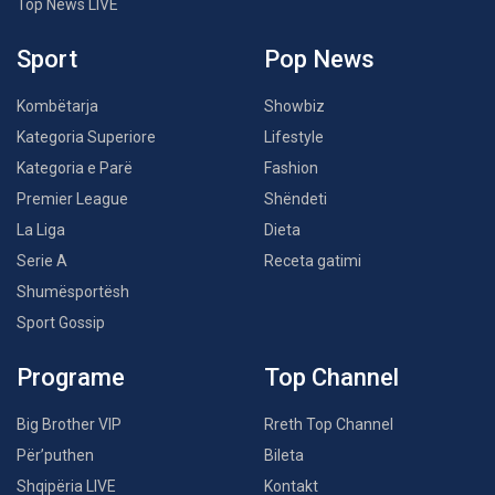
Top News LIVE
Sport
Pop News
Kombëtarja
Showbiz
Kategoria Superiore
Lifestyle
Kategoria e Parë
Fashion
Premier League
Shëndeti
La Liga
Dieta
Serie A
Receta gatimi
Shumësportësh
Sport Gossip
Programe
Top Channel
Big Brother VIP
Rreth Top Channel
Për’puthen
Bileta
Shqipëria LIVE
Kontakt