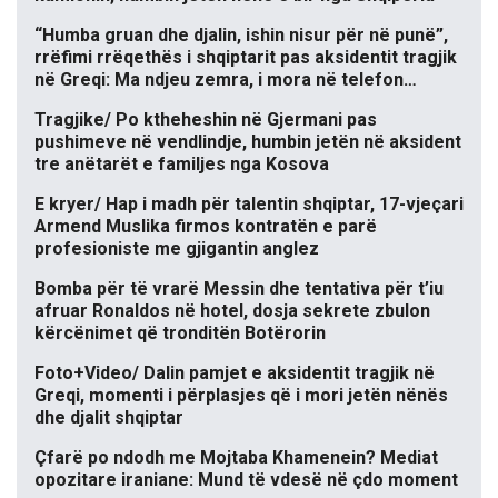
“Humba gruan dhe djalin, ishin nisur për në punë”,
rrëfimi rrëqethës i shqiptarit pas aksidentit tragjik
në Greqi: Ma ndjeu zemra, i mora në telefon…
Tragjike/ Po ktheheshin në Gjermani pas
pushimeve në vendlindje, humbin jetën në aksident
tre anëtarët e familjes nga Kosova
E kryer/ Hap i madh për talentin shqiptar, 17-vjeçari
Armend Muslika firmos kontratën e parë
profesioniste me gjigantin anglez
Bomba për të vrarë Messin dhe tentativa për t’iu
afruar Ronaldos në hotel, dosja sekrete zbulon
kërcënimet që tronditën Botërorin
Foto+Video/ Dalin pamjet e aksidentit tragjik në
Greqi, momenti i përplasjes që i mori jetën nënës
dhe djalit shqiptar
Çfarë po ndodh me Mojtaba Khamenein? Mediat
opozitare iraniane: Mund të vdesë në çdo moment