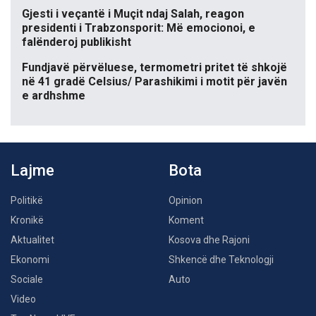
Gjesti i veçantë i Muçit ndaj Salah, reagon
presidenti i Trabzonsporit: Më emocionoi, e
falënderoj publikisht
Fundjavë përvëluese, termometri pritet të shkojë
në 41 gradë Celsius/ Parashikimi i motit për javën
e ardhshme
Lajme
Bota
Politikë
Opinion
Kronikë
Koment
Aktualitet
Kosova dhe Rajoni
Ekonomi
Shkencë dhe Teknologji
Sociale
Auto
Video