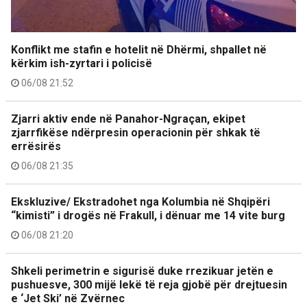
Konflikt me stafin e hotelit në Dhërmi, shpallet në
kërkim ish-zyrtari i policisë
06/08 21:52
Zjarri aktiv ende në Panahor-Ngraçan, ekipet
zjarrfikëse ndërpresin operacionin për shkak të
errësirës
06/08 21:35
Ekskluzive/ Ekstradohet nga Kolumbia në Shqipëri
“kimisti” i drogës në Frakull, i dënuar me 14 vite burg
06/08 21:20
Shkeli perimetrin e sigurisë duke rrezikuar jetën e
pushuesve, 300 mijë lekë të reja gjobë për drejtuesin
e ‘Jet Ski’ në Zvërnec