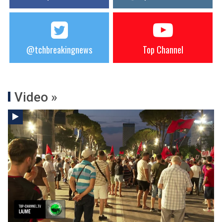
@tchbreakingnews
Top Channel
Video »