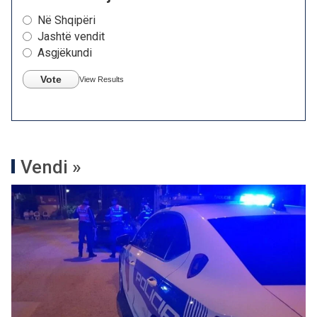
Në Shqipëri
Jashtë vendit
Asgjëkundi
Vote
View Results
Vendi »