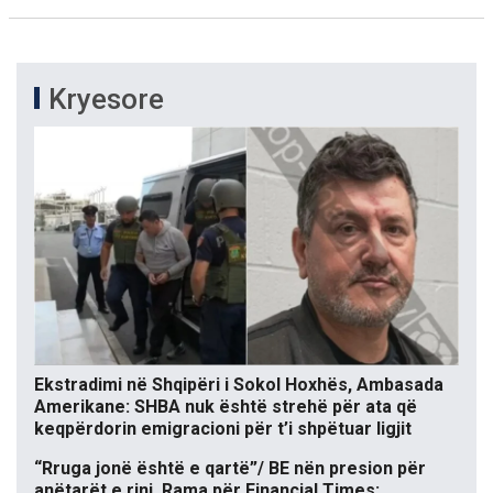
Kryesore
Ekstradimi në Shqipëri i Sokol Hoxhës, Ambasada
Amerikane: SHBA nuk është strehë për ata që
keqpërdorin emigracioni për t’i shpëtuar ligjit
“Rruga jonë është e qartë”/ BE nën presion për
anëtarët e rinj, Rama për Financial Times: