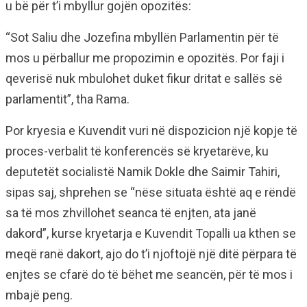
u bë për t’i mbyllur gojën opozitës:
“Sot Saliu dhe Jozefina mbyllën Parlamentin për të
mos u përballur me propozimin e opozitës. Por faji i
qeverisë nuk mbulohet duket fikur dritat e sallës së
parlamentit”, tha Rama.
Por kryesia e Kuvendit vuri në dispozicion një kopje të
proces-verbalit të konferencës së kryetarëve, ku
deputetët socialistë Namik Dokle dhe Saimir Tahiri,
sipas saj, shprehen se “nëse situata është aq e rëndë
sa të mos zhvillohet seanca të enjten, ata janë
dakord”, kurse kryetarja e Kuvendit Topalli ua kthen se
meqë ranë dakort, ajo do t’i njoftojë një ditë përpara të
enjtes se cfarë do të bëhet me seancën, për të mos i
mbajë peng.