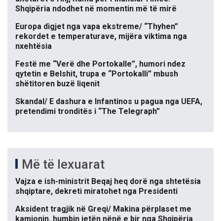
Shqipëria ndodhet në momentin më të mirë
Europa digjet nga vapa ekstreme/ “Thyhen”
rekordet e temperaturave, mijëra viktima nga
nxehtësia
Festë me “Verë dhe Portokalle”, humori ndez
qytetin e Belshit, trupa e “Portokalli” mbush
shëtitoren buzë liqenit
Skandal/ E dashura e Infantinos u pagua nga UEFA,
pretendimi tronditës i “The Telegraph”
Më të lexuarat
Vajza e ish-ministrit Beqaj heq dorë nga shtetësia
shqiptare, dekreti miratohet nga Presidenti
Aksident tragjik në Greqi/ Makina përplaset me
kamionin, humbin jetën nënë e bir nga Shqipëria