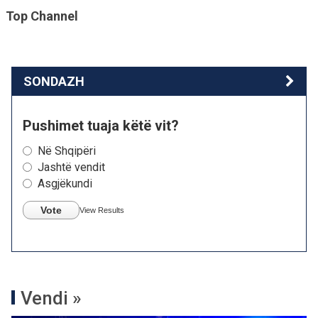
Top Channel
SONDAZH
Pushimet tuaja këtë vit?
Në Shqipëri
Jashtë vendit
Asgjëkundi
Vote
View Results
Vendi »