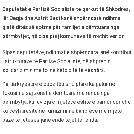
Deputetët e Partisë Socialiste të qarkut të Shkodrës,
Ilir Beqja dhe Astrit Beci kanë shpërndarë ndihma
gjatë ditës së sotme për familjet e dëmtuara nga
përmbytjet, në disa prej komunave të rrethit verior.
Sipas deputetëve, ndihmat e shpërndara janë kontribut
i strukturave të Partisë Socialiste, që shprehin
solidarizimin me to, në këto ditë të vështira.
Partia kryesore e opozitës shqiptare ka patur në
fokusin e saj zonat e dëmtuara më rëndë nga
përmbytja, ku lëvizja e mjeteve është e pamundur dhe
ku vështirësitë në furnizimin e banorëve me mjete
bazë të jetesës janë ende tejet të rënda.