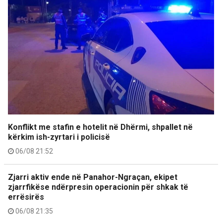
Konflikt me stafin e hotelit në Dhërmi, shpallet në
kërkim ish-zyrtari i policisë
06/08 21:52
Zjarri aktiv ende në Panahor-Ngraçan, ekipet
zjarrfikëse ndërpresin operacionin për shkak të
errësirës
06/08 21:35