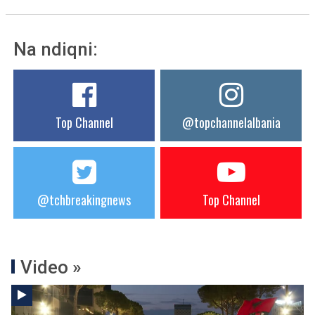
Na ndiqni:
Top Channel
@topchannelalbania
@tchbreakingnews
Top Channel
Video »