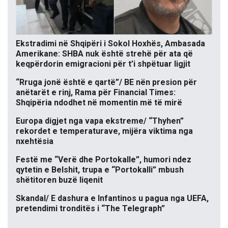
Ekstradimi në Shqipëri i Sokol Hoxhës, Ambasada
Amerikane: SHBA nuk është strehë për ata që
keqpërdorin emigracioni për t’i shpëtuar ligjit
“Rruga jonë është e qartë”/ BE nën presion për
anëtarët e rinj, Rama për Financial Times:
Shqipëria ndodhet në momentin më të mirë
Europa digjet nga vapa ekstreme/ “Thyhen”
rekordet e temperaturave, mijëra viktima nga
nxehtësia
Festë me “Verë dhe Portokalle”, humori ndez
qytetin e Belshit, trupa e “Portokalli” mbush
shëtitoren buzë liqenit
Skandal/ E dashura e Infantinos u pagua nga UEFA,
pretendimi tronditës i “The Telegraph”