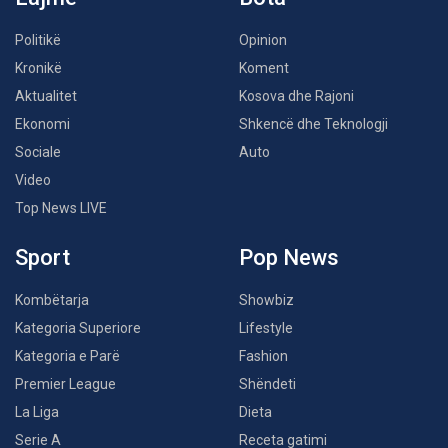
Politikë
Opinion
Kronikë
Koment
Aktualitet
Kosova dhe Rajoni
Ekonomi
Shkencë dhe Teknologji
Sociale
Auto
Video
Top News LIVE
Sport
Pop News
Kombëtarja
Showbiz
Kategoria Superiore
Lifestyle
Kategoria e Parë
Fashion
Premier League
Shëndeti
La Liga
Dieta
Serie A
Receta gatimi