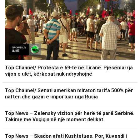
Top Channel/ Protesta e 69-të në Tiranë. Pjesëmarrja
vijon e ulët, kërkesat nuk ndryshojnë
Top Channel/ Senati amerikan miraton tarifa 500% për
naftën dhe gazin e importuar nga Rusia
Top News – Zelensky viziton për herë të parë Serbinë.
Takime me Vuçiçin në një moment delikat
Top News – Skadon afati Kushtetues. Por, Kuvendi i