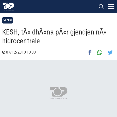
VENDI
KESH, tÃ« dhÃ«na pÃ«r gjendjen nÃ«
hidrocentrale
07/12/2010 10:00