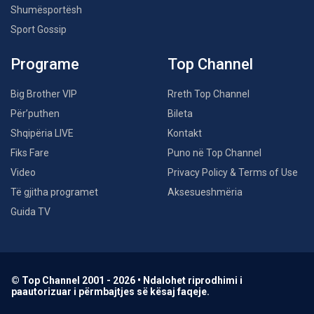
Shumësportësh
Sport Gossip
Programe
Top Channel
Big Brother VIP
Rreth Top Channel
Për’puthen
Bileta
Shqipëria LIVE
Kontakt
Fiks Fare
Puno në Top Channel
Video
Privacy Policy & Terms of Use
Të gjitha programet
Aksesueshmëria
Guida TV
© Top Channel 2001 - 2026 • Ndalohet riprodhimi i
paautorizuar i përmbajtjes së kësaj faqeje.