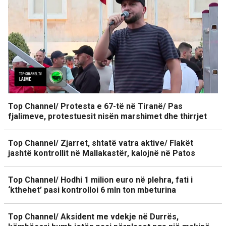
Top Channel/ Protesta e 67-të në Tiranë/ Pas
fjalimeve, protestuesit nisën marshimet dhe thirrjet
Top Channel/ Zjarret, shtatë vatra aktive/ Flakët
jashtë kontrollit në Mallakastër, kalojnë në Patos
Top Channel/ Hodhi 1 milion euro në plehra, fati i
‘kthehet’ pasi kontrolloi 6 mln ton mbeturina
Top Channel/ Aksident me vdekje në Durrës,