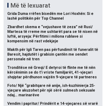
Më të lexuarat
Grida Duma rrëfen bisedën me Lori Hoxhën: Si e
lashë politikën për Top Channel
Zbardhet skema e “vejushave të zeza” në Rusi/
Martesa të rreme me ushtarët para se të nisen në
luftë, arsyeja: Përfitimi i miliona rublave si
kompensim në rast vdekjeje
Makth për Igli Taren pas përfundimit të funeralit të
Baresit, hajdutët i grabisin çantën me sendet
personale në tren
Tronditëse në Greqi/ E detyroi të flinte me të nën
kërcënimin se do t’i vriste familjarët, 41-vjeçari
shqiptar përdhunon vajzën 9-vjeçare të partneres
Foto/ Një “grabitqare në anije, ish-kuzhinierja 25-
vjeçare akuzohet për një sërë sulmesh seksuale
ndaj… marinarëve
Vendim i papritur/ Prindërit e 14-vjeçares së vrarë