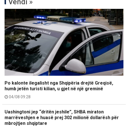
Vendi »
Po kalonte ilegalisht nga Shqipëria drejtë Greqisë,
humb jetën turisti kilian, u gjet në një greminë
04/08 09:28
Uashingtoni jep “dritën jeshile”, SHBA miraton
marrëveshjen e huasë prej 302 milionë dollarësh për
mbrojtjen shqiptare