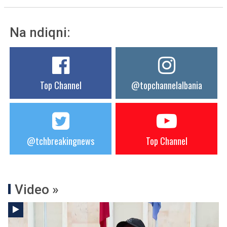
Na ndiqni:
Top Channel
@topchannelalbania
@tchbreakingnews
Top Channel
Video »