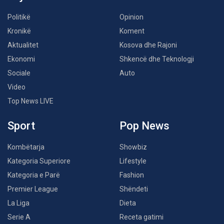
Politikë
Opinion
Kronikë
Koment
Aktualitet
Kosova dhe Rajoni
Ekonomi
Shkencë dhe Teknologji
Sociale
Auto
Video
Top News LIVE
Sport
Pop News
Kombëtarja
Showbiz
Kategoria Superiore
Lifestyle
Kategoria e Parë
Fashion
Premier League
Shëndeti
La Liga
Dieta
Serie A
Receta gatimi