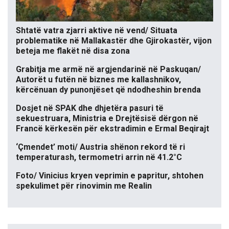
Shtatë vatra zjarri aktive në vend/ Situata
problematike në Mallakastër dhe Gjirokastër, vijon
beteja me flakët në disa zona
Grabitja me armë në argjendarinë në Paskuqan/
Autorët u futën në biznes me kallashnikov,
kërcënuan dy punonjëset që ndodheshin brenda
Dosjet në SPAK dhe dhjetëra pasuri të
sekuestruara, Ministria e Drejtësisë dërgon në
Francë kërkesën për ekstradimin e Ermal Beqirajt
‘Çmendet’ moti/ Austria shënon rekord të ri
temperaturash, termometri arrin në 41.2°C
Foto/ Vinicius kryen veprimin e papritur, shtohen
spekulimet për rinovimin me Realin