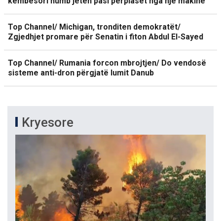
këmbësori humb jetën pasi përplaset nga një makinë
Top Channel/ Michigan, tronditen demokratët/
Zgjedhjet promare për Senatin i fiton Abdul El-Sayed
Top Channel/ Rumania forcon mbrojtjen/ Do vendosë
sisteme anti-dron përgjatë lumit Danub
Kryesore