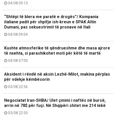
04/08 09:13
“Shtëpi të blera me paratë e drogës”/ Kompania
italiane padit për shpifje ish-kreun e SPAK Altin
Dumani, pas sekuestrimit të pronave në Itali
04/08 09:04
Kushte atmosferike të qëndrueshme dhe masa ajrore
të nxehta, si parashikohet moti për këtë të martë
04/08 07:00
Aksident i rëndë në aksin Lezhë-Milot, makina përplas
për vdekje këmbësorin
03/08 22:56
Negociatat Iran-SHBA/ Ulet çmimi i naftës në bursë,
arrin në 78$ për fuçi. Në Shqipëri shitet me 214 lekë
03/08 22:50