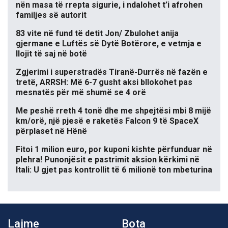
nën masa të rrepta sigurie, i ndalohet t’i afrohen
familjes së autorit
83 vite në fund të detit Jon/ Zbulohet anija
gjermane e Luftës së Dytë Botërore, e vetmja e
llojit të saj në botë
Zgjerimi i superstradës Tiranë-Durrës në fazën e
tretë, ARRSH: Më 6-7 gusht aksi bllokohet pas
mesnatës për më shumë se 4 orë
Me peshë rreth 4 tonë dhe me shpejtësi mbi 8 mijë
km/orë, një pjesë e raketës Falcon 9 të SpaceX
përplaset në Hënë
Fitoi 1 milion euro, por kuponi kishte përfunduar në
plehra! Punonjësit e pastrimit aksion kërkimi në
Itali: U gjet pas kontrollit të 6 milionë ton mbeturina
Lajme
Bota