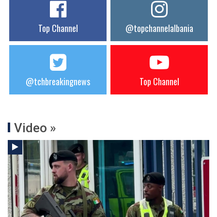
Top Channel
@topchannelalbania
@tchbreakingnews
Top Channel
Video »