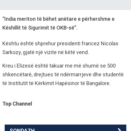
“India meriton të bëhet anëtare e përhershme e
Këshillit të Sigurimit të OKB-së”.
Kështu është shprehur presidenti francez Nicolas
Sarkozy, gjatë një vizite në këtë vend.
Kreu i Elizesë është takuar me më shumë se 500
shkencëtarë, drejtues të ndërmarrjeve dhe studentë
të Institutit të Kërkimit Hapësinor të Bangalore.
Top Channel
SONDAZH