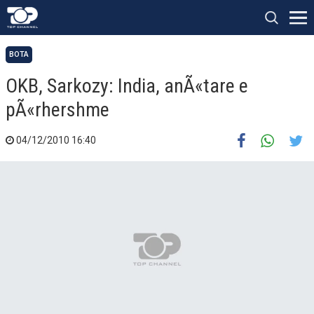
BOTA
OKB, Sarkozy: India, anÃ«tare e
pÃ«rhershme
04/12/2010 16:40