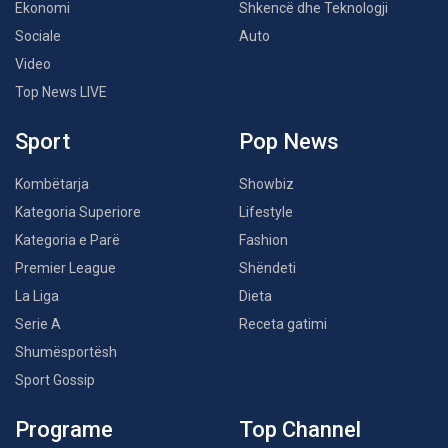
Ekonomi
Shkencë dhe Teknologji
Sociale
Auto
Video
Top News LIVE
Sport
Pop News
Kombëtarja
Showbiz
Kategoria Superiore
Lifestyle
Kategoria e Parë
Fashion
Premier League
Shëndeti
La Liga
Dieta
Serie A
Receta gatimi
Shumësportësh
Sport Gossip
Programe
Top Channel