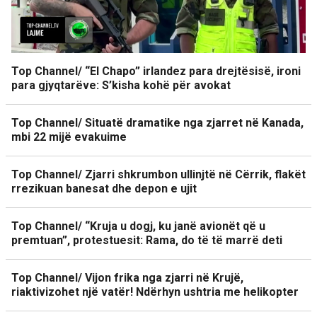
Top Channel/ “El Chapo” irlandez para drejtësisë, ironi
para gjyqtarëve: S’kisha kohë për avokat
Top Channel/ Situatë dramatike nga zjarret në Kanada,
mbi 22 mijë evakuime
Top Channel/ Zjarri shkrumbon ullinjtë në Cërrik, flakët
rrezikuan banesat dhe depon e ujit
Top Channel/ “Kruja u dogj, ku janë avionët që u
premtuan”, protestuesit: Rama, do të të marrë deti
Top Channel/ Vijon frika nga zjarri në Krujë,
riaktivizohet një vatër! Ndërhyn ushtria me helikopter