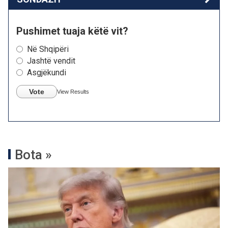
Pushimet tuaja këtë vit?
Në Shqipëri
Jashtë vendit
Asgjëkundi
Vote
View Results
Bota »