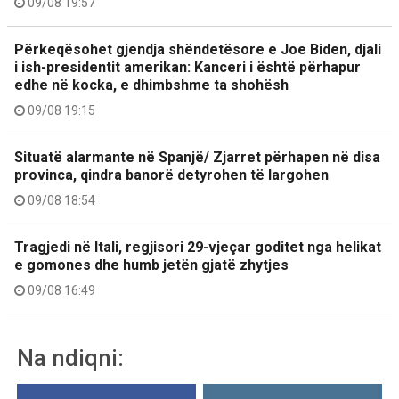
09/08 19:57
Përkeqësohet gjendja shëndetësore e Joe Biden, djali
i ish-presidentit amerikan: Kanceri i është përhapur
edhe në kocka, e dhimbshme ta shohësh
09/08 19:15
Situatë alarmante në Spanjë/ Zjarret përhapen në disa
provinca, qindra banorë detyrohen të largohen
09/08 18:54
Tragjedi në Itali, regjisori 29-vjeçar goditet nga helikat
e gomones dhe humb jetën gjatë zhytjes
09/08 16:49
Na ndiqni: